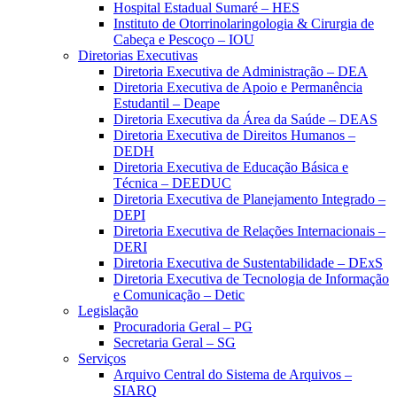
Hospital Estadual Sumaré – HES
Instituto de Otorrinolaringologia & Cirurgia de
Cabeça e Pescoço – IOU
Diretorias Executivas
Diretoria Executiva de Administração – DEA
Diretoria Executiva de Apoio e Permanência
Estudantil – Deape
Diretoria Executiva da Área da Saúde – DEAS
Diretoria Executiva de Direitos Humanos –
DEDH
Diretoria Executiva de Educação Básica e
Técnica – DEEDUC
Diretoria Executiva de Planejamento Integrado –
DEPI
Diretoria Executiva de Relações Internacionais –
DERI
Diretoria Executiva de Sustentabilidade – DExS
Diretoria Executiva de Tecnologia de Informação
e Comunicação – Detic
Legislação
Procuradoria Geral – PG
Secretaria Geral – SG
Serviços
Arquivo Central do Sistema de Arquivos –
SIARQ