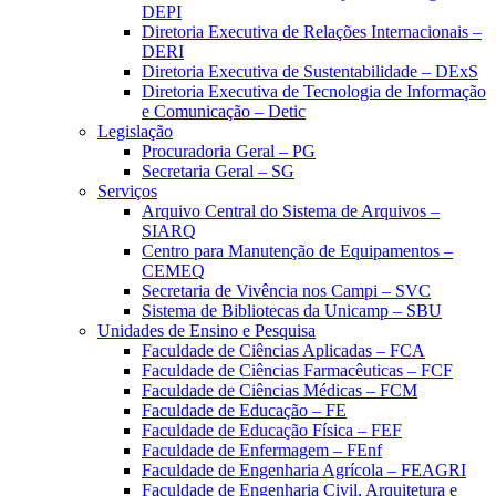
DEPI
Diretoria Executiva de Relações Internacionais –
DERI
Diretoria Executiva de Sustentabilidade – DExS
Diretoria Executiva de Tecnologia de Informação
e Comunicação – Detic
Legislação
Procuradoria Geral – PG
Secretaria Geral – SG
Serviços
Arquivo Central do Sistema de Arquivos –
SIARQ
Centro para Manutenção de Equipamentos –
CEMEQ
Secretaria de Vivência nos Campi – SVC
Sistema de Bibliotecas da Unicamp – SBU
Unidades de Ensino e Pesquisa
Faculdade de Ciências Aplicadas – FCA
Faculdade de Ciências Farmacêuticas – FCF
Faculdade de Ciências Médicas – FCM
Faculdade de Educação – FE
Faculdade de Educação Física – FEF
Faculdade de Enfermagem – FEnf
Faculdade de Engenharia Agrícola – FEAGRI
Faculdade de Engenharia Civil, Arquitetura e