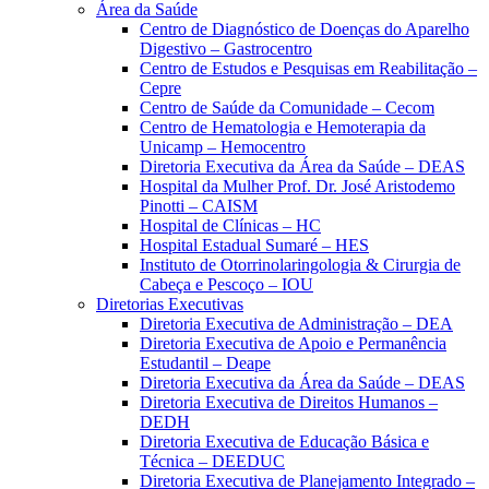
Área da Saúde
Centro de Diagnóstico de Doenças do Aparelho
Digestivo – Gastrocentro
Centro de Estudos e Pesquisas em Reabilitação –
Cepre
Centro de Saúde da Comunidade – Cecom
Centro de Hematologia e Hemoterapia da
Unicamp – Hemocentro
Diretoria Executiva da Área da Saúde – DEAS
Hospital da Mulher Prof. Dr. José Aristodemo
Pinotti – CAISM
Hospital de Clínicas – HC
Hospital Estadual Sumaré – HES
Instituto de Otorrinolaringologia & Cirurgia de
Cabeça e Pescoço – IOU
Diretorias Executivas
Diretoria Executiva de Administração – DEA
Diretoria Executiva de Apoio e Permanência
Estudantil – Deape
Diretoria Executiva da Área da Saúde – DEAS
Diretoria Executiva de Direitos Humanos –
DEDH
Diretoria Executiva de Educação Básica e
Técnica – DEEDUC
Diretoria Executiva de Planejamento Integrado –