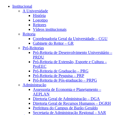
Conteúdo principal
Menu principal
Rodapé
Institucional
A Universidade
História
Logotipo
Reitores
Vídeos institucionais
Reitoria
Coordenadoria Geral da Universidade – CGU
Gabinete do Reitor – GR
Pró-Reitorias
Pró-Reitoria de Desenvolvimento Universitário –
PRDU
Pró-Reitoria de Extensão, Esporte e Cultura –
ProEEC
Pró-Reitoria de Graduação – PRG
Pró-Reitoria de Pesquisa – PRP
Pró-Reitoria de Pós-graduação – PRPG
Administração
Assessoria de Economia e Planejamento –
AEPLAN
Diretoria Geral de Administração – DGA
Diretoria Geral de Recursos Humanos – DGRH
Prefeitura do Campus de Barão Geraldo
Secretaria de Administração Regional – SAR