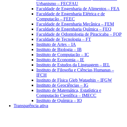
Urbanismo – FECFAU
Faculdade de Engenharia de Alimentos – FEA
Faculdade de Engenharia Elétrica e de
Computação – FEEC
Faculdade de Engenharia Mecânica – FEM
Faculdade de Engenharia Química – FEQ
Faculdade de Odontologia de Piracicaba – FOP
Faculdade de Tecnologia – FT
Instituto de Artes – IA
Instituto de Biologia – IB
Instituto de Computação – IC
Instituto de Economia – IE
Instituto de Estudos da Linguagem – IEL
Instituto de Filosofia e Ciências Humanas –
IFCH
Instituto de Física Gleb Wataghin – IFGW
Instituto de Geociências – IG
Instituto de Matemática, Estatística e
Computação Científica – IMECC
Instituto de Química – IQ
Transparência ativa
Aumentar fonte