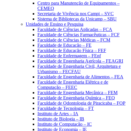
Centro para Manutenção de Equipamentos –
CEMEQ
Secretaria de Vivência nos Campi – SVC
Sistema de Bibliotecas da Unicamp – SBU
Unidades de Ensino e Pesquisa
Faculdade de Ciências Aplicadas – FCA
Faculdade de Ciências Farmacêuticas – FCF
Faculdade de Ciências Médicas – FCM
Faculdade de Educação – FE
Faculdade de Educação Física – FEF
Faculdade de Enfermagem – FEnf
Faculdade de Engenharia Agrícola – FEAGRI
Faculdade de Engenharia Civil, Arquitetura e
Urbanismo – FECFAU
Faculdade de Engenharia de Alimentos – FEA
Faculdade de Engenharia Elétrica e de
Computação – FEEC
Faculdade de Engenharia Mecânica – FEM
Faculdade de Engenharia Química – FEQ
Faculdade de Odontologia de Piracicaba – FOP
Faculdade de Tecnologia – FT
Instituto de Artes – IA
Instituto de Biologia – IB
Instituto de Computação – IC
Instituto de Economia – IE