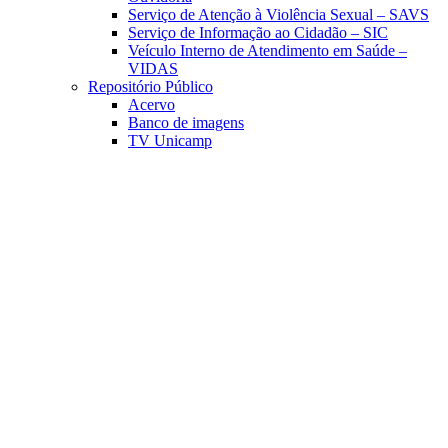
Serviço de Atenção à Violência Sexual – SAVS
Serviço de Informação ao Cidadão – SIC
Veículo Interno de Atendimento em Saúde –
VIDAS
Repositório Público
Acervo
Banco de imagens
TV Unicamp
Link para o Facebook
Link para o Linkedin