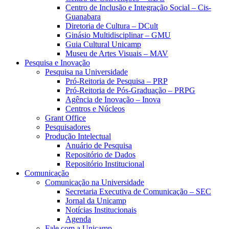
Centro de Inclusão e Integração Social – Cis-
Guanabara
Diretoria de Cultura – DCult
Ginásio Multidisciplinar – GMU
Guia Cultural Unicamp
Museu de Artes Visuais – MAV
Pesquisa e Inovação
Pesquisa na Universidade
Pró-Reitoria de Pesquisa – PRP
Pró-Reitoria de Pós-Graduação – PRPG
Agência de Inovação – Inova
Centros e Núcleos
Grant Office
Pesquisadores
Produção Intelectual
Anuário de Pesquisa
Repositório de Dados
Repositório Institucional
Comunicação
Comunicação na Universidade
Secretaria Executiva de Comunicação – SEC
Jornal da Unicamp
Notícias Institucionais
Agenda
Fale com a Unicamp