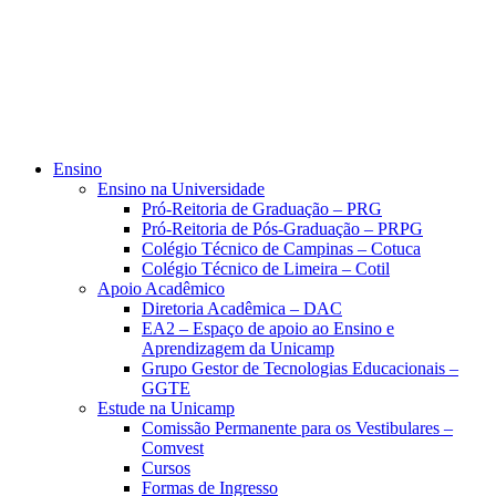
Ensino
Ensino na Universidade
Pró-Reitoria de Graduação – PRG
Pró-Reitoria de Pós-Graduação – PRPG
Colégio Técnico de Campinas – Cotuca
Colégio Técnico de Limeira – Cotil
Apoio Acadêmico
Diretoria Acadêmica – DAC
EA2 – Espaço de apoio ao Ensino e
Aprendizagem da Unicamp
Grupo Gestor de Tecnologias Educacionais –
GGTE
Estude na Unicamp
Comissão Permanente para os Vestibulares –
Comvest
Cursos
Formas de Ingresso