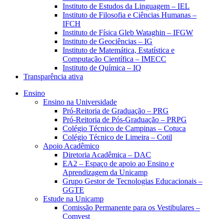
Instituto de Estudos da Linguagem – IEL
Instituto de Filosofia e Ciências Humanas –
IFCH
Instituto de Física Gleb Wataghin – IFGW
Instituto de Geociências – IG
Instituto de Matemática, Estatística e
Computação Científica – IMECC
Instituto de Química – IQ
Transparência ativa
Ensino
Ensino na Universidade
Pró-Reitoria de Graduação – PRG
Pró-Reitoria de Pós-Graduação – PRPG
Colégio Técnico de Campinas – Cotuca
Colégio Técnico de Limeira – Cotil
Apoio Acadêmico
Diretoria Acadêmica – DAC
EA2 – Espaço de apoio ao Ensino e
Aprendizagem da Unicamp
Grupo Gestor de Tecnologias Educacionais –
GGTE
Estude na Unicamp
Comissão Permanente para os Vestibulares –
Comvest