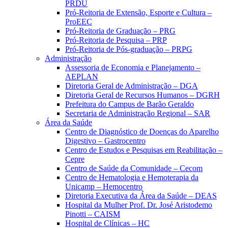
PRDU
Pró-Reitoria de Extensão, Esporte e Cultura –
ProEEC
Pró-Reitoria de Graduação – PRG
Pró-Reitoria de Pesquisa – PRP
Pró-Reitoria de Pós-graduação – PRPG
Administração
Assessoria de Economia e Planejamento –
AEPLAN
Diretoria Geral de Administração – DGA
Diretoria Geral de Recursos Humanos – DGRH
Prefeitura do Campus de Barão Geraldo
Secretaria de Administração Regional – SAR
Área da Saúde
Centro de Diagnóstico de Doenças do Aparelho
Digestivo – Gastrocentro
Centro de Estudos e Pesquisas em Reabilitação –
Cepre
Centro de Saúde da Comunidade – Cecom
Centro de Hematologia e Hemoterapia da
Unicamp – Hemocentro
Diretoria Executiva da Área da Saúde – DEAS
Hospital da Mulher Prof. Dr. José Aristodemo
Pinotti – CAISM
Hospital de Clínicas – HC