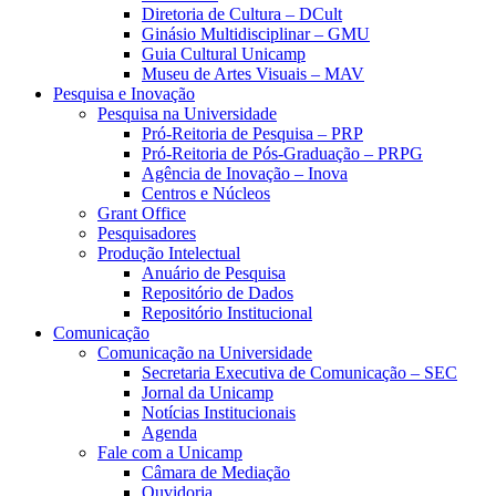
Diretoria de Cultura – DCult
Ginásio Multidisciplinar – GMU
Guia Cultural Unicamp
Museu de Artes Visuais – MAV
Pesquisa e Inovação
Pesquisa na Universidade
Pró-Reitoria de Pesquisa – PRP
Pró-Reitoria de Pós-Graduação – PRPG
Agência de Inovação – Inova
Centros e Núcleos
Grant Office
Pesquisadores
Produção Intelectual
Anuário de Pesquisa
Repositório de Dados
Repositório Institucional
Comunicação
Comunicação na Universidade
Secretaria Executiva de Comunicação – SEC
Jornal da Unicamp
Notícias Institucionais
Agenda
Fale com a Unicamp
Câmara de Mediação
Ouvidoria