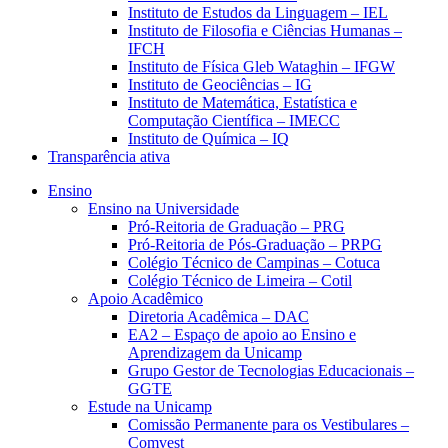
Instituto de Estudos da Linguagem – IEL
Instituto de Filosofia e Ciências Humanas –
IFCH
Instituto de Física Gleb Wataghin – IFGW
Instituto de Geociências – IG
Instituto de Matemática, Estatística e
Computação Científica – IMECC
Instituto de Química – IQ
Transparência ativa
Ensino
Ensino na Universidade
Pró-Reitoria de Graduação – PRG
Pró-Reitoria de Pós-Graduação – PRPG
Colégio Técnico de Campinas – Cotuca
Colégio Técnico de Limeira – Cotil
Apoio Acadêmico
Diretoria Acadêmica – DAC
EA2 – Espaço de apoio ao Ensino e
Aprendizagem da Unicamp
Grupo Gestor de Tecnologias Educacionais –
GGTE
Estude na Unicamp
Comissão Permanente para os Vestibulares –
Comvest