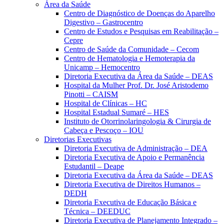
Área da Saúde
Centro de Diagnóstico de Doenças do Aparelho
Digestivo – Gastrocentro
Centro de Estudos e Pesquisas em Reabilitação –
Cepre
Centro de Saúde da Comunidade – Cecom
Centro de Hematologia e Hemoterapia da
Unicamp – Hemocentro
Diretoria Executiva da Área da Saúde – DEAS
Hospital da Mulher Prof. Dr. José Aristodemo
Pinotti – CAISM
Hospital de Clínicas – HC
Hospital Estadual Sumaré – HES
Instituto de Otorrinolaringologia & Cirurgia de
Cabeça e Pescoço – IOU
Diretorias Executivas
Diretoria Executiva de Administração – DEA
Diretoria Executiva de Apoio e Permanência
Estudantil – Deape
Diretoria Executiva da Área da Saúde – DEAS
Diretoria Executiva de Direitos Humanos –
DEDH
Diretoria Executiva de Educação Básica e
Técnica – DEEDUC
Diretoria Executiva de Planejamento Integrado –