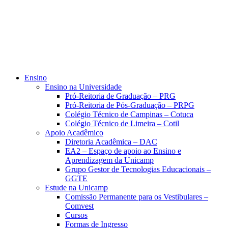
Ensino
Ensino na Universidade
Pró-Reitoria de Graduação – PRG
Pró-Reitoria de Pós-Graduação – PRPG
Colégio Técnico de Campinas – Cotuca
Colégio Técnico de Limeira – Cotil
Apoio Acadêmico
Diretoria Acadêmica – DAC
EA2 – Espaço de apoio ao Ensino e
Aprendizagem da Unicamp
Grupo Gestor de Tecnologias Educacionais –
GGTE
Estude na Unicamp
Comissão Permanente para os Vestibulares –
Comvest
Cursos
Formas de Ingresso