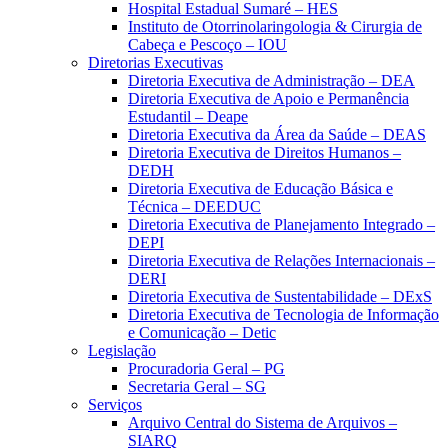
Hospital Estadual Sumaré – HES
Instituto de Otorrinolaringologia & Cirurgia de
Cabeça e Pescoço – IOU
Diretorias Executivas
Diretoria Executiva de Administração – DEA
Diretoria Executiva de Apoio e Permanência
Estudantil – Deape
Diretoria Executiva da Área da Saúde – DEAS
Diretoria Executiva de Direitos Humanos –
DEDH
Diretoria Executiva de Educação Básica e
Técnica – DEEDUC
Diretoria Executiva de Planejamento Integrado –
DEPI
Diretoria Executiva de Relações Internacionais –
DERI
Diretoria Executiva de Sustentabilidade – DExS
Diretoria Executiva de Tecnologia de Informação
e Comunicação – Detic
Legislação
Procuradoria Geral – PG
Secretaria Geral – SG
Serviços
Arquivo Central do Sistema de Arquivos –
SIARQ