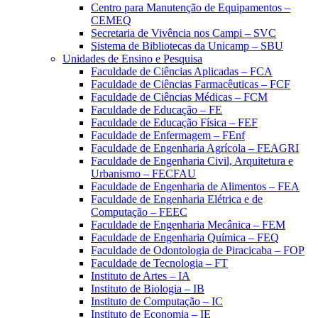
Centro para Manutenção de Equipamentos –
CEMEQ
Secretaria de Vivência nos Campi – SVC
Sistema de Bibliotecas da Unicamp – SBU
Unidades de Ensino e Pesquisa
Faculdade de Ciências Aplicadas – FCA
Faculdade de Ciências Farmacêuticas – FCF
Faculdade de Ciências Médicas – FCM
Faculdade de Educação – FE
Faculdade de Educação Física – FEF
Faculdade de Enfermagem – FEnf
Faculdade de Engenharia Agrícola – FEAGRI
Faculdade de Engenharia Civil, Arquitetura e
Urbanismo – FECFAU
Faculdade de Engenharia de Alimentos – FEA
Faculdade de Engenharia Elétrica e de
Computação – FEEC
Faculdade de Engenharia Mecânica – FEM
Faculdade de Engenharia Química – FEQ
Faculdade de Odontologia de Piracicaba – FOP
Faculdade de Tecnologia – FT
Instituto de Artes – IA
Instituto de Biologia – IB
Instituto de Computação – IC
Instituto de Economia – IE