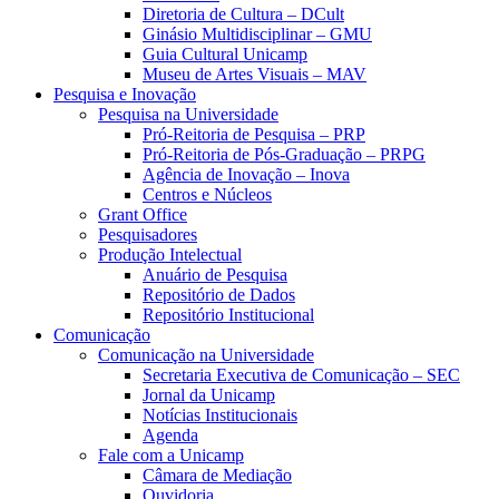
Diretoria de Cultura – DCult
Ginásio Multidisciplinar – GMU
Guia Cultural Unicamp
Museu de Artes Visuais – MAV
Pesquisa e Inovação
Pesquisa na Universidade
Pró-Reitoria de Pesquisa – PRP
Pró-Reitoria de Pós-Graduação – PRPG
Agência de Inovação – Inova
Centros e Núcleos
Grant Office
Pesquisadores
Produção Intelectual
Anuário de Pesquisa
Repositório de Dados
Repositório Institucional
Comunicação
Comunicação na Universidade
Secretaria Executiva de Comunicação – SEC
Jornal da Unicamp
Notícias Institucionais
Agenda
Fale com a Unicamp
Câmara de Mediação
Ouvidoria