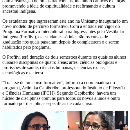
com a realização de rituais tradicionais, incluindo cânticos e danças
promovendo a ideia de espiritualidade e reafirmando a cultura
ancestral indígena.
Os estudantes que ingressaram este ano na Unicamp inaugurarão um
novo modelo de percurso formativo. Com a entrada em vigor do
Programa Formativo Intercultural para Ingressantes pelo Vestibular
Indígena (Profiivi), os estudantes só iniciarão os cursos de
graduação nos quais passaram depois de completarem o e serem
habilitados pelo programa.
O Profiivi terá duração de dois semestres durante os quais os alunos
cursarão disciplinas de quatro áreas: artes; ciências biológicas e
profissões de saúde; ciências humanas; e ciências exatas,
tecnológicas e da terra.
“Trata-se de um curso formativo”, informa a coordenadora do
programa, Artionka Capiberibe, professora do Instituto de Filosofia
e Ciências Humanas (IFCH). Segundo Capiberibe, haverá um
núcleo de disciplinas comuns para todos os novos alunos e outro
formado por disciplinas específicas de cada curso.