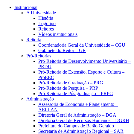
Conteúdo principal
Menu principal
Rodapé
Institucional
A Universidade
História
Logotipo
Reitores
Vídeos institucionais
Reitoria
Coordenadoria Geral da Universidade – CGU
Gabinete do Reitor – GR
Pró-Reitorias
Pró-Reitoria de Desenvolvimento Universitário –
PRDU
Pró-Reitoria de Extensão, Esporte e Cultura –
ProEEC
Pró-Reitoria de Graduação – PRG
Pró-Reitoria de Pesquisa – PRP
Pró-Reitoria de Pós-graduação – PRPG
Administração
Assessoria de Economia e Planejamento –
AEPLAN
Diretoria Geral de Administração – DGA
Diretoria Geral de Recursos Humanos – DGRH
Prefeitura do Campus de Barão Geraldo
Secretaria de Administração Regional – SAR