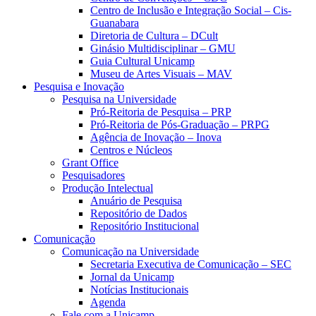
Centro de Inclusão e Integração Social – Cis-
Guanabara
Diretoria de Cultura – DCult
Ginásio Multidisciplinar – GMU
Guia Cultural Unicamp
Museu de Artes Visuais – MAV
Pesquisa e Inovação
Pesquisa na Universidade
Pró-Reitoria de Pesquisa – PRP
Pró-Reitoria de Pós-Graduação – PRPG
Agência de Inovação – Inova
Centros e Núcleos
Grant Office
Pesquisadores
Produção Intelectual
Anuário de Pesquisa
Repositório de Dados
Repositório Institucional
Comunicação
Comunicação na Universidade
Secretaria Executiva de Comunicação – SEC
Jornal da Unicamp
Notícias Institucionais
Agenda
Fale com a Unicamp