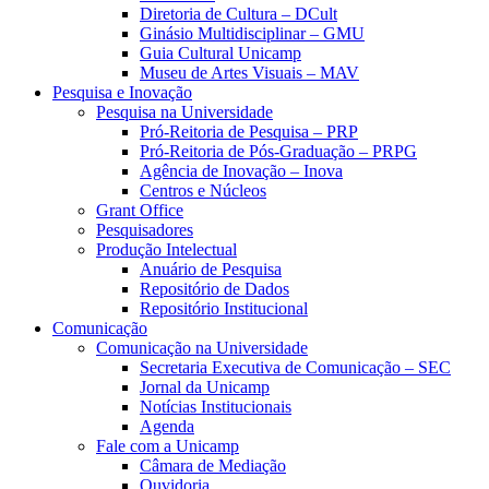
Diretoria de Cultura – DCult
Ginásio Multidisciplinar – GMU
Guia Cultural Unicamp
Museu de Artes Visuais – MAV
Pesquisa e Inovação
Pesquisa na Universidade
Pró-Reitoria de Pesquisa – PRP
Pró-Reitoria de Pós-Graduação – PRPG
Agência de Inovação – Inova
Centros e Núcleos
Grant Office
Pesquisadores
Produção Intelectual
Anuário de Pesquisa
Repositório de Dados
Repositório Institucional
Comunicação
Comunicação na Universidade
Secretaria Executiva de Comunicação – SEC
Jornal da Unicamp
Notícias Institucionais
Agenda
Fale com a Unicamp
Câmara de Mediação
Ouvidoria