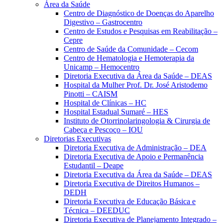
Área da Saúde
Centro de Diagnóstico de Doenças do Aparelho
Digestivo – Gastrocentro
Centro de Estudos e Pesquisas em Reabilitação –
Cepre
Centro de Saúde da Comunidade – Cecom
Centro de Hematologia e Hemoterapia da
Unicamp – Hemocentro
Diretoria Executiva da Área da Saúde – DEAS
Hospital da Mulher Prof. Dr. José Aristodemo
Pinotti – CAISM
Hospital de Clínicas – HC
Hospital Estadual Sumaré – HES
Instituto de Otorrinolaringologia & Cirurgia de
Cabeça e Pescoço – IOU
Diretorias Executivas
Diretoria Executiva de Administração – DEA
Diretoria Executiva de Apoio e Permanência
Estudantil – Deape
Diretoria Executiva da Área da Saúde – DEAS
Diretoria Executiva de Direitos Humanos –
DEDH
Diretoria Executiva de Educação Básica e
Técnica – DEEDUC
Diretoria Executiva de Planejamento Integrado –