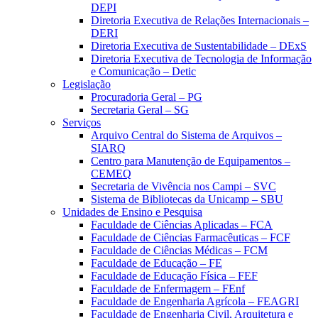
DEPI
Diretoria Executiva de Relações Internacionais –
DERI
Diretoria Executiva de Sustentabilidade – DExS
Diretoria Executiva de Tecnologia de Informação
e Comunicação – Detic
Legislação
Procuradoria Geral – PG
Secretaria Geral – SG
Serviços
Arquivo Central do Sistema de Arquivos –
SIARQ
Centro para Manutenção de Equipamentos –
CEMEQ
Secretaria de Vivência nos Campi – SVC
Sistema de Bibliotecas da Unicamp – SBU
Unidades de Ensino e Pesquisa
Faculdade de Ciências Aplicadas – FCA
Faculdade de Ciências Farmacêuticas – FCF
Faculdade de Ciências Médicas – FCM
Faculdade de Educação – FE
Faculdade de Educação Física – FEF
Faculdade de Enfermagem – FEnf
Faculdade de Engenharia Agrícola – FEAGRI
Faculdade de Engenharia Civil, Arquitetura e