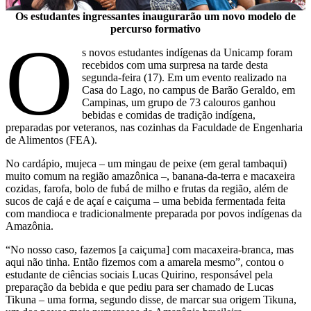
Os estudantes ingressantes inaugurarão um novo modelo de
percurso formativo
O
s novos estudantes indígenas da Unicamp foram
recebidos com uma surpresa na tarde desta
segunda-feira (17). Em um evento realizado na
Casa do Lago, no campus de Barão Geraldo, em
Campinas, um grupo de 73 calouros ganhou
bebidas e comidas de tradição indígena,
preparadas por veteranos, nas cozinhas da Faculdade de Engenharia
de Alimentos (FEA).
No cardápio, mujeca – um mingau de peixe (em geral tambaqui)
muito comum na região amazônica –, banana-da-terra e macaxeira
cozidas, farofa, bolo de fubá de milho e frutas da região, além de
sucos de cajá e de açaí e caiçuma – uma bebida fermentada feita
com mandioca e tradicionalmente preparada por povos indígenas da
Amazônia.
“No nosso caso, fazemos [a caiçuma] com macaxeira-branca, mas
aqui não tinha. Então fizemos com a amarela mesmo”, contou o
estudante de ciências sociais Lucas Quirino, responsável pela
preparação da bebida e que pediu para ser chamado de Lucas
Tikuna – uma forma, segundo disse, de marcar sua origem Tikuna,