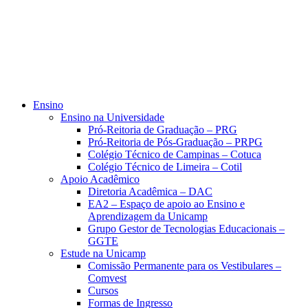
Ensino
Ensino na Universidade
Pró-Reitoria de Graduação – PRG
Pró-Reitoria de Pós-Graduação – PRPG
Colégio Técnico de Campinas – Cotuca
Colégio Técnico de Limeira – Cotil
Apoio Acadêmico
Diretoria Acadêmica – DAC
EA2 – Espaço de apoio ao Ensino e
Aprendizagem da Unicamp
Grupo Gestor de Tecnologias Educacionais –
GGTE
Estude na Unicamp
Comissão Permanente para os Vestibulares –
Comvest
Cursos
Formas de Ingresso