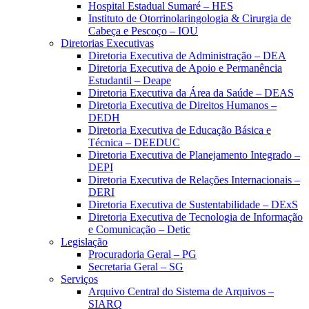
Hospital Estadual Sumaré – HES
Instituto de Otorrinolaringologia & Cirurgia de
Cabeça e Pescoço – IOU
Diretorias Executivas
Diretoria Executiva de Administração – DEA
Diretoria Executiva de Apoio e Permanência
Estudantil – Deape
Diretoria Executiva da Área da Saúde – DEAS
Diretoria Executiva de Direitos Humanos –
DEDH
Diretoria Executiva de Educação Básica e
Técnica – DEEDUC
Diretoria Executiva de Planejamento Integrado –
DEPI
Diretoria Executiva de Relações Internacionais –
DERI
Diretoria Executiva de Sustentabilidade – DExS
Diretoria Executiva de Tecnologia de Informação
e Comunicação – Detic
Legislação
Procuradoria Geral – PG
Secretaria Geral – SG
Serviços
Arquivo Central do Sistema de Arquivos –
SIARQ