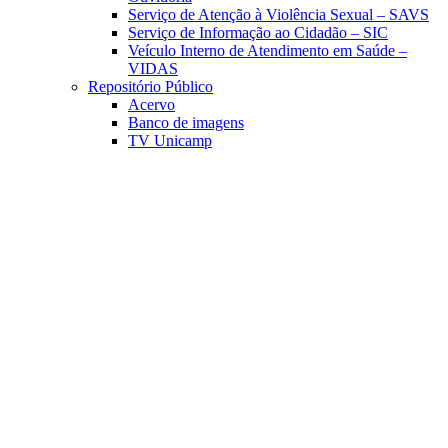
Serviço de Atenção à Violência Sexual – SAVS
Serviço de Informação ao Cidadão – SIC
Veículo Interno de Atendimento em Saúde –
VIDAS
Repositório Público
Acervo
Banco de imagens
TV Unicamp
Link para o Facebook
Link para o Linkedin