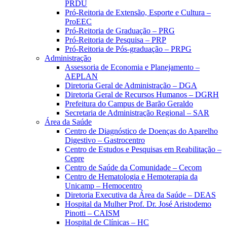
PRDU
Pró-Reitoria de Extensão, Esporte e Cultura –
ProEEC
Pró-Reitoria de Graduação – PRG
Pró-Reitoria de Pesquisa – PRP
Pró-Reitoria de Pós-graduação – PRPG
Administração
Assessoria de Economia e Planejamento –
AEPLAN
Diretoria Geral de Administração – DGA
Diretoria Geral de Recursos Humanos – DGRH
Prefeitura do Campus de Barão Geraldo
Secretaria de Administração Regional – SAR
Área da Saúde
Centro de Diagnóstico de Doenças do Aparelho
Digestivo – Gastrocentro
Centro de Estudos e Pesquisas em Reabilitação –
Cepre
Centro de Saúde da Comunidade – Cecom
Centro de Hematologia e Hemoterapia da
Unicamp – Hemocentro
Diretoria Executiva da Área da Saúde – DEAS
Hospital da Mulher Prof. Dr. José Aristodemo
Pinotti – CAISM
Hospital de Clínicas – HC