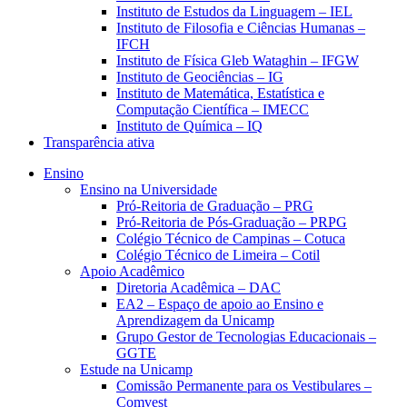
Instituto de Estudos da Linguagem – IEL
Instituto de Filosofia e Ciências Humanas –
IFCH
Instituto de Física Gleb Wataghin – IFGW
Instituto de Geociências – IG
Instituto de Matemática, Estatística e
Computação Científica – IMECC
Instituto de Química – IQ
Transparência ativa
Ensino
Ensino na Universidade
Pró-Reitoria de Graduação – PRG
Pró-Reitoria de Pós-Graduação – PRPG
Colégio Técnico de Campinas – Cotuca
Colégio Técnico de Limeira – Cotil
Apoio Acadêmico
Diretoria Acadêmica – DAC
EA2 – Espaço de apoio ao Ensino e
Aprendizagem da Unicamp
Grupo Gestor de Tecnologias Educacionais –
GGTE
Estude na Unicamp
Comissão Permanente para os Vestibulares –
Comvest