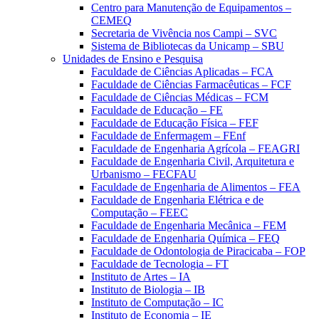
Centro para Manutenção de Equipamentos –
CEMEQ
Secretaria de Vivência nos Campi – SVC
Sistema de Bibliotecas da Unicamp – SBU
Unidades de Ensino e Pesquisa
Faculdade de Ciências Aplicadas – FCA
Faculdade de Ciências Farmacêuticas – FCF
Faculdade de Ciências Médicas – FCM
Faculdade de Educação – FE
Faculdade de Educação Física – FEF
Faculdade de Enfermagem – FEnf
Faculdade de Engenharia Agrícola – FEAGRI
Faculdade de Engenharia Civil, Arquitetura e
Urbanismo – FECFAU
Faculdade de Engenharia de Alimentos – FEA
Faculdade de Engenharia Elétrica e de
Computação – FEEC
Faculdade de Engenharia Mecânica – FEM
Faculdade de Engenharia Química – FEQ
Faculdade de Odontologia de Piracicaba – FOP
Faculdade de Tecnologia – FT
Instituto de Artes – IA
Instituto de Biologia – IB
Instituto de Computação – IC
Instituto de Economia – IE