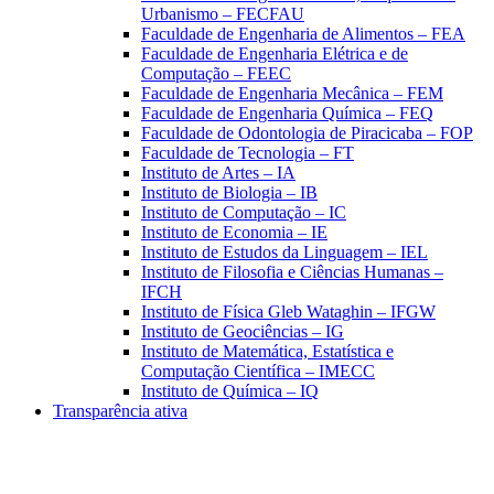
Urbanismo – FECFAU
Faculdade de Engenharia de Alimentos – FEA
Faculdade de Engenharia Elétrica e de
Computação – FEEC
Faculdade de Engenharia Mecânica – FEM
Faculdade de Engenharia Química – FEQ
Faculdade de Odontologia de Piracicaba – FOP
Faculdade de Tecnologia – FT
Instituto de Artes – IA
Instituto de Biologia – IB
Instituto de Computação – IC
Instituto de Economia – IE
Instituto de Estudos da Linguagem – IEL
Instituto de Filosofia e Ciências Humanas –
IFCH
Instituto de Física Gleb Wataghin – IFGW
Instituto de Geociências – IG
Instituto de Matemática, Estatística e
Computação Científica – IMECC
Instituto de Química – IQ
Transparência ativa
Aumentar fonte