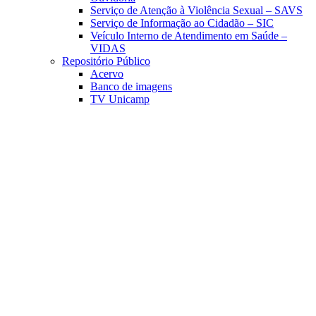
Serviço de Atenção à Violência Sexual – SAVS
Serviço de Informação ao Cidadão – SIC
Veículo Interno de Atendimento em Saúde –
VIDAS
Repositório Público
Acervo
Banco de imagens
TV Unicamp
Link para o Facebook
Link para o Linkedin