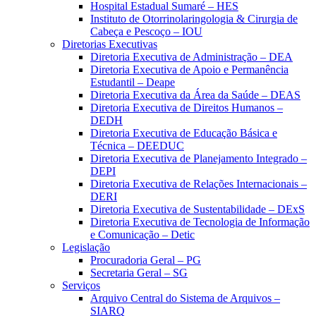
Hospital Estadual Sumaré – HES
Instituto de Otorrinolaringologia & Cirurgia de
Cabeça e Pescoço – IOU
Diretorias Executivas
Diretoria Executiva de Administração – DEA
Diretoria Executiva de Apoio e Permanência
Estudantil – Deape
Diretoria Executiva da Área da Saúde – DEAS
Diretoria Executiva de Direitos Humanos –
DEDH
Diretoria Executiva de Educação Básica e
Técnica – DEEDUC
Diretoria Executiva de Planejamento Integrado –
DEPI
Diretoria Executiva de Relações Internacionais –
DERI
Diretoria Executiva de Sustentabilidade – DExS
Diretoria Executiva de Tecnologia de Informação
e Comunicação – Detic
Legislação
Procuradoria Geral – PG
Secretaria Geral – SG
Serviços
Arquivo Central do Sistema de Arquivos –
SIARQ