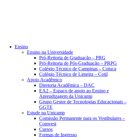
Ensino
Ensino na Universidade
Pró-Reitoria de Graduação – PRG
Pró-Reitoria de Pós-Graduação – PRPG
Colégio Técnico de Campinas – Cotuca
Colégio Técnico de Limeira – Cotil
Apoio Acadêmico
Diretoria Acadêmica – DAC
EA2 – Espaço de apoio ao Ensino e
Aprendizagem da Unicamp
Grupo Gestor de Tecnologias Educacionais –
GGTE
Estude na Unicamp
Comissão Permanente para os Vestibulares –
Comvest
Cursos
Formas de Ingresso