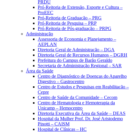
PRDU
Pró-Reitoria de Extensão, Esporte e Cultura –
ProEEC
Pró-Reitoria de Graduação – PRG
Pró-Reitoria de Pesquisa – PRP
Pró-Reitoria de Pós-graduação – PRPG
Administração
Assessoria de Economia e Planejamento –
AEPLAN
Diretoria Geral de Administração – DGA
Diretoria Geral de Recursos Humanos – DGRH
Prefeitura do Campus de Barão Geraldo
Secretaria de Administração Regional – SAR
Área da Saúde
Centro de Diagnóstico de Doenças do Aparelho
Digestivo – Gastrocentro
Centro de Estudos e Pesquisas em Reabilitação –
Cepre
Centro de Saúde da Comunidade – Cecom
Centro de Hematologia e Hemoterapia da
Unicamp – Hemocentro
Diretoria Executiva da Área da Saúde – DEAS
Hospital da Mulher Prof. Dr. José Aristodemo
Pinotti – CAISM
Hospital de Clínicas – HC