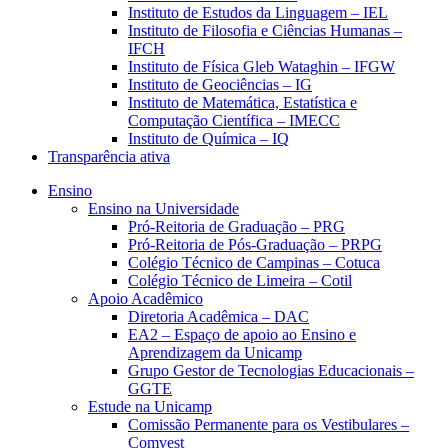
Instituto de Estudos da Linguagem – IEL
Instituto de Filosofia e Ciências Humanas –
IFCH
Instituto de Física Gleb Wataghin – IFGW
Instituto de Geociências – IG
Instituto de Matemática, Estatística e
Computação Científica – IMECC
Instituto de Química – IQ
Transparência ativa
Ensino
Ensino na Universidade
Pró-Reitoria de Graduação – PRG
Pró-Reitoria de Pós-Graduação – PRPG
Colégio Técnico de Campinas – Cotuca
Colégio Técnico de Limeira – Cotil
Apoio Acadêmico
Diretoria Acadêmica – DAC
EA2 – Espaço de apoio ao Ensino e
Aprendizagem da Unicamp
Grupo Gestor de Tecnologias Educacionais –
GGTE
Estude na Unicamp
Comissão Permanente para os Vestibulares –
Comvest