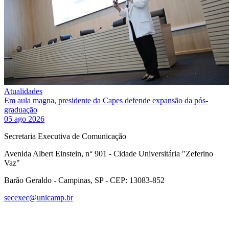
Atualidades
Em aula magna, presidente da Capes defende expansão da pós-
graduação
05 ago 2026
Secretaria Executiva de Comunicação
Avenida Albert Einstein, n° 901 - Cidade Universitária "Zeferino
Vaz"
Barão Geraldo - Campinas, SP - CEP: 13083-852
secexec@unicamp.br
Link para o Facebook