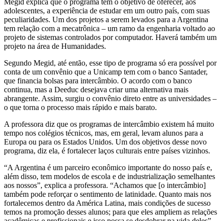
Megid explica que o programa tem o objetivo de oferecer, aos
adolescentes, a experiência de estudar em um outro país, com suas
peculiaridades. Um dos projetos a serem levados para a Argentina
tem relação com a mecatrônica – um ramo da engenharia voltado ao
projeto de sistemas controlados por computador. Haverá também um
projeto na área de Humanidades.
Segundo Megid, até então, esse tipo de programa só era possível por
conta de um convênio que a Unicamp tem com o banco Santader,
que financia bolsas para intercâmbio. O acordo com o banco
continua, mas a Deeduc desejava criar uma alternativa mais
abrangente. Assim, surgiu o convênio direto entre as universidades –
o que torna o processo mais rápido e mais barato.
A professora diz que os programas de intercâmbio existem há muito
tempo nos colégios técnicos, mas, em geral, levam alunos para a
Europa ou para os Estados Unidos. Um dos objetivos desse novo
programa, diz ela, é fortalecer laços culturais entre países vizinhos.
“A Argentina é um parceiro econômico importante do nosso país e,
além disso, tem modelos de escola e de industrialização semelhantes
aos nossos”, explica a professora. “Achamos que [o intercâmbio]
também pode reforçar o sentimento de latinidade. Quanto mais nos
fortalecemos dentro da América Latina, mais condições de sucesso
temos na promoção desses alunos; para que eles ampliem as relações
acadêmicas e profissionais e isso possa se desdobrar na vida deles”,