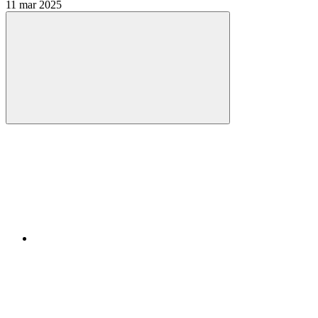
11 mar 2025
Compartilhar
Compartilhar po
Compartilhar n