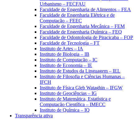
Urbanismo – FECFAU
Faculdade de Engenharia de Alimentos – FEA
Faculdade de Engenharia Elétrica e de
Computação – FEEC
Faculdade de Engenharia Mecânica – FEM
Faculdade de Engenharia Química – FEQ
Faculdade de Odontologia de Piracicaba – FOP
Faculdade de Tecnologia – FT
Instituto de Artes – IA
Instituto de Biologia – IB
Instituto de Computação – IC
Instituto de Economia – IE
Instituto de Estudos da Linguagem – IEL
Instituto de Filosofia e Ciências Humanas –
IFCH
Instituto de Física Gleb Wataghin – IFGW
Instituto de Geociências – IG
Instituto de Matemática, Estatística e
Computação Científica – IMECC
Instituto de Química – IQ
Transparência ativa
Aumentar fonte