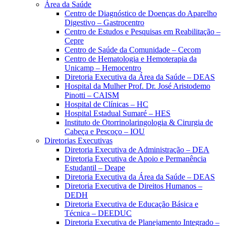
Área da Saúde
Centro de Diagnóstico de Doenças do Aparelho
Digestivo – Gastrocentro
Centro de Estudos e Pesquisas em Reabilitação –
Cepre
Centro de Saúde da Comunidade – Cecom
Centro de Hematologia e Hemoterapia da
Unicamp – Hemocentro
Diretoria Executiva da Área da Saúde – DEAS
Hospital da Mulher Prof. Dr. José Aristodemo
Pinotti – CAISM
Hospital de Clínicas – HC
Hospital Estadual Sumaré – HES
Instituto de Otorrinolaringologia & Cirurgia de
Cabeça e Pescoço – IOU
Diretorias Executivas
Diretoria Executiva de Administração – DEA
Diretoria Executiva de Apoio e Permanência
Estudantil – Deape
Diretoria Executiva da Área da Saúde – DEAS
Diretoria Executiva de Direitos Humanos –
DEDH
Diretoria Executiva de Educação Básica e
Técnica – DEEDUC
Diretoria Executiva de Planejamento Integrado –