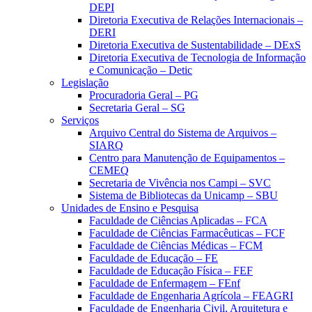
DEPI
Diretoria Executiva de Relações Internacionais –
DERI
Diretoria Executiva de Sustentabilidade – DExS
Diretoria Executiva de Tecnologia de Informação
e Comunicação – Detic
Legislação
Procuradoria Geral – PG
Secretaria Geral – SG
Serviços
Arquivo Central do Sistema de Arquivos –
SIARQ
Centro para Manutenção de Equipamentos –
CEMEQ
Secretaria de Vivência nos Campi – SVC
Sistema de Bibliotecas da Unicamp – SBU
Unidades de Ensino e Pesquisa
Faculdade de Ciências Aplicadas – FCA
Faculdade de Ciências Farmacêuticas – FCF
Faculdade de Ciências Médicas – FCM
Faculdade de Educação – FE
Faculdade de Educação Física – FEF
Faculdade de Enfermagem – FEnf
Faculdade de Engenharia Agrícola – FEAGRI
Faculdade de Engenharia Civil, Arquitetura e