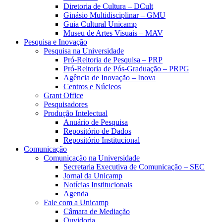
Diretoria de Cultura – DCult
Ginásio Multidisciplinar – GMU
Guia Cultural Unicamp
Museu de Artes Visuais – MAV
Pesquisa e Inovação
Pesquisa na Universidade
Pró-Reitoria de Pesquisa – PRP
Pró-Reitoria de Pós-Graduação – PRPG
Agência de Inovação – Inova
Centros e Núcleos
Grant Office
Pesquisadores
Produção Intelectual
Anuário de Pesquisa
Repositório de Dados
Repositório Institucional
Comunicação
Comunicação na Universidade
Secretaria Executiva de Comunicação – SEC
Jornal da Unicamp
Notícias Institucionais
Agenda
Fale com a Unicamp
Câmara de Mediação
Ouvidoria