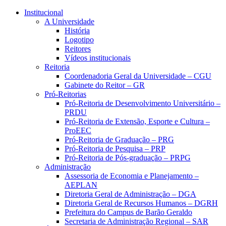
Conteúdo principal
Menu principal
Rodapé
Institucional
A Universidade
História
Logotipo
Reitores
Vídeos institucionais
Reitoria
Coordenadoria Geral da Universidade – CGU
Gabinete do Reitor – GR
Pró-Reitorias
Pró-Reitoria de Desenvolvimento Universitário –
PRDU
Pró-Reitoria de Extensão, Esporte e Cultura –
ProEEC
Pró-Reitoria de Graduação – PRG
Pró-Reitoria de Pesquisa – PRP
Pró-Reitoria de Pós-graduação – PRPG
Administração
Assessoria de Economia e Planejamento –
AEPLAN
Diretoria Geral de Administração – DGA
Diretoria Geral de Recursos Humanos – DGRH
Prefeitura do Campus de Barão Geraldo
Secretaria de Administração Regional – SAR