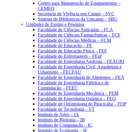
Centro para Manutenção de Equipamentos –
CEMEQ
Secretaria de Vivência nos Campi – SVC
Sistema de Bibliotecas da Unicamp – SBU
Unidades de Ensino e Pesquisa
Faculdade de Ciências Aplicadas – FCA
Faculdade de Ciências Farmacêuticas – FCF
Faculdade de Ciências Médicas – FCM
Faculdade de Educação – FE
Faculdade de Educação Física – FEF
Faculdade de Enfermagem – FEnf
Faculdade de Engenharia Agrícola – FEAGRI
Faculdade de Engenharia Civil, Arquitetura e
Urbanismo – FECFAU
Faculdade de Engenharia de Alimentos – FEA
Faculdade de Engenharia Elétrica e de
Computação – FEEC
Faculdade de Engenharia Mecânica – FEM
Faculdade de Engenharia Química – FEQ
Faculdade de Odontologia de Piracicaba – FOP
Faculdade de Tecnologia – FT
Instituto de Artes – IA
Instituto de Biologia – IB
Instituto de Computação – IC
Instituto de Economia – IE