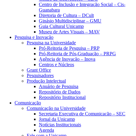
Centro de Inclusão e Integração Social – Cis-
Guanabara
Diretoria de Cultura – DCult
Ginásio Multidisciplinar – GMU
Guia Cultural Unicamp
Museu de Artes Visuais – MAV
Pesquisa e Inovação
Pesquisa na Universidade
Pró-Reitoria de Pesquisa – PRP
Pró-Reitoria de Pós-Graduação – PRPG
Agência de Inovação – Inova
Centros e Núcleos
Grant Office
Pesquisadores
Produção Intelectual
Anuário de Pesquisa
Repositório de Dados
Repositório Institucional
Comunicação
Comunicação na Universidade
Secretaria Executiva de Comunicação – SEC
Jornal da Unicamp
Notícias Institucionais
Agenda
Fale com a Unicamp