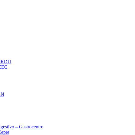
– PRDU
oEEC
AN
gestivo – Gastrocentro
Cepre