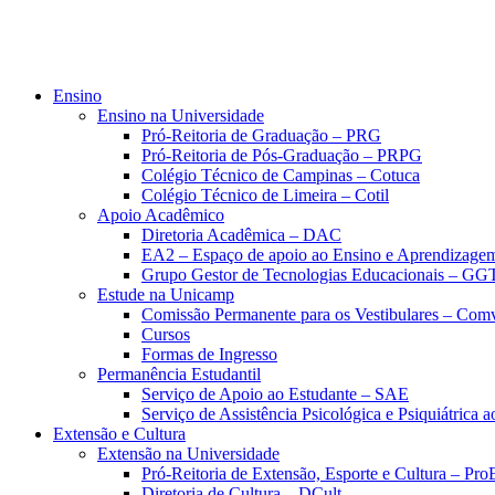
Ensino
Ensino na Universidade
Pró-Reitoria de Graduação – PRG
Pró-Reitoria de Pós-Graduação – PRPG
Colégio Técnico de Campinas – Cotuca
Colégio Técnico de Limeira – Cotil
Apoio Acadêmico
Diretoria Acadêmica – DAC
EA2 – Espaço de apoio ao Ensino e Aprendizage
Grupo Gestor de Tecnologias Educacionais – GG
Estude na Unicamp
Comissão Permanente para os Vestibulares – Com
Cursos
Formas de Ingresso
Permanência Estudantil
Serviço de Apoio ao Estudante – SAE
Serviço de Assistência Psicológica e Psiquiátrica
Extensão e Cultura
Extensão na Universidade
Pró-Reitoria de Extensão, Esporte e Cultura – Pr
Diretoria de Cultura – DCult