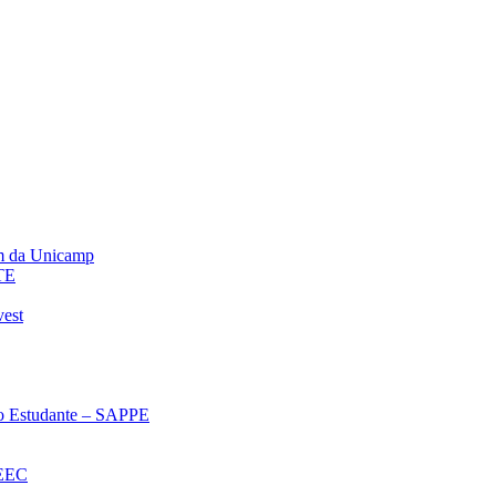
m da Unicamp
TE
vest
 ao Estudante – SAPPE
oEEC