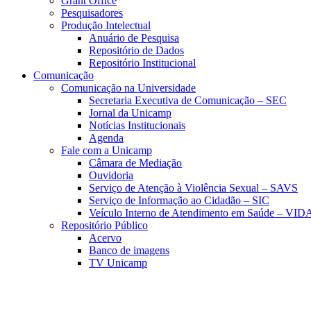
Grant Office
Pesquisadores
Produção Intelectual
Anuário de Pesquisa
Repositório de Dados
Repositório Institucional
Comunicação
Comunicação na Universidade
Secretaria Executiva de Comunicação – SEC
Jornal da Unicamp
Notícias Institucionais
Agenda
Fale com a Unicamp
Câmara de Mediação
Ouvidoria
Serviço de Atenção à Violência Sexual – SAVS
Serviço de Informação ao Cidadão – SIC
Veículo Interno de Atendimento em Saúde – VID
Repositório Público
Acervo
Banco de imagens
TV Unicamp
Link para o Faceboo