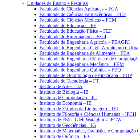
Unidades de Ensino e Pesquisa
Faculdade de Ciências Aplicadas – FCA
Faculdade de Ciências Farmacêuticas – FCF
Faculdade de Ciências Médicas – FCM
Faculdade de Educação – FE
Faculdade de Educação Física – FEF
Faculdade de Enfermagem – FEnf
Faculdade de Engenharia Agrícola – FEAGRI
Faculdade de Engenharia Civil, Arquitetura e U
Faculdade de Engenharia de Alimentos – FEA
Faculdade de Engenharia Elétrica e de Computaç
Faculdade de Engenharia Mecânica – FEM
Faculdade de Engenharia Química – FEQ
Faculdade de Odontologia de Piracicaba – FOP
Faculdade de Tecnologia – FT
Instituto de Artes – IA
Instituto de Biologia – IB
Instituto de Computação – IC
Instituto de Economia – IE
Instituto de Estudos da Linguagem – IEL
Instituto de Filosofia e Ciências Humanas – IFCH
Instituto de Física Gleb Wataghin – IFGW
Instituto de Geociências – IG
Instituto de Matemática, Estatística e Computaçã
Instituto de Química – IQ