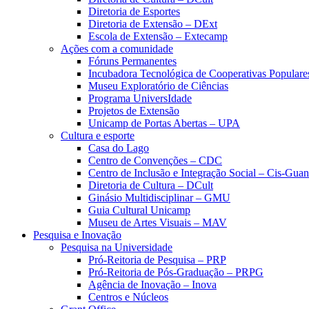
Diretoria de Esportes
Diretoria de Extensão – DExt
Escola de Extensão – Extecamp
Ações com a comunidade
Fóruns Permanentes
Incubadora Tecnológica de Cooperativas Popular
Museu Exploratório de Ciências
Programa UniversIdade
Projetos de Extensão
Unicamp de Portas Abertas – UPA
Cultura e esporte
Casa do Lago
Centro de Convenções – CDC
Centro de Inclusão e Integração Social – Cis-Gua
Diretoria de Cultura – DCult
Ginásio Multidisciplinar – GMU
Guia Cultural Unicamp
Museu de Artes Visuais – MAV
Pesquisa e Inovação
Pesquisa na Universidade
Pró-Reitoria de Pesquisa – PRP
Pró-Reitoria de Pós-Graduação – PRPG
Agência de Inovação – Inova
Centros e Núcleos