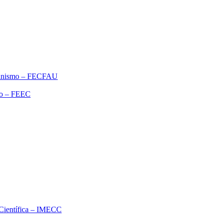
rbanismo – FECFAU
ão – FEEC
o Científica – IMECC