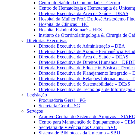
Centro de Saúde da Comunidade – Cecom
Centro de Hematologia e Hemoterapia da Unicam
Diretoria Executiva da Área da Saúde – DEAS
Hospital da Mulher Prof. Dr. José Aristodemo Pi
Hospital de Clínicas – HC
Hospital Estadual Sumaré – HES
Instituto de Otorrinolaringologia & Cirurgia de C
Diretorias Executivas
Diretoria Executiva de Administração – DEA
Diretoria Executiva de Apoio e Permanência Estud
Diretoria Executiva da Área da Saúde – DEAS
Diretoria Executiva de Direitos Humanos – DED
Diretoria Executiva de Educação Básica e Técn
Diretoria Executiva de Planejamento Integrado –
Diretoria Executiva de Relações Internacionais –
Diretoria Executiva de Sustentabilidade – DExS
Diretoria Executiva de Tecnologia de Informação
Legislação
Procuradoria Geral – PG
Secretaria Geral – SG
Serviços
Arquivo Central do Sistema de Arquivos – SIAR
Centro para Manutenção de Equipamentos – CE
Secretaria de Vivência nos Campi – SVC
Sistema de Bibliotecas da Unicamp – SBU