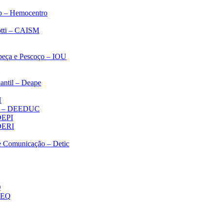
p – Hemocentro
notti – CAISM
abeça e Pescoço – IOU
antil – Deape
H
ica – DEEDUC
 DEPI
 DERI
 e Comunicação – Detic
Q
MEQ