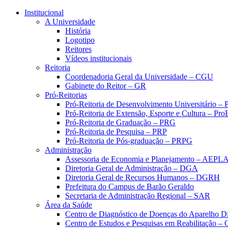
Conteúdo principal
Menu principal
Rodapé
Institucional
A Universidade
História
Logotipo
Reitores
Vídeos institucionais
Reitoria
Coordenadoria Geral da Universidade – CGU
Gabinete do Reitor – GR
Pró-Reitorias
Pró-Reitoria de Desenvolvimento Universitário 
Pró-Reitoria de Extensão, Esporte e Cultura – Pr
Pró-Reitoria de Graduação – PRG
Pró-Reitoria de Pesquisa – PRP
Pró-Reitoria de Pós-graduação – PRPG
Administração
Assessoria de Economia e Planejamento – AEPL
Diretoria Geral de Administração – DGA
Diretoria Geral de Recursos Humanos – DGRH
Prefeitura do Campus de Barão Geraldo
Secretaria de Administração Regional – SAR
Área da Saúde
Centro de Diagnóstico de Doenças do Aparelho Di
Centro de Estudos e Pesquisas em Reabilitação – 