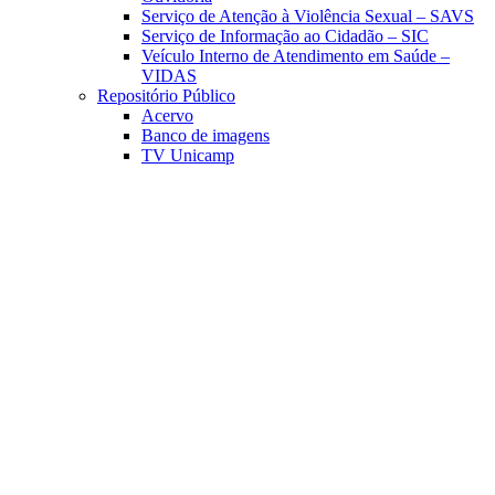
Serviço de Atenção à Violência Sexual – SAVS
Serviço de Informação ao Cidadão – SIC
Veículo Interno de Atendimento em Saúde –
VIDAS
Repositório Público
Acervo
Banco de imagens
TV Unicamp
Link para o Facebook
Link para o Linkedin