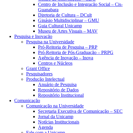
Centro de Inclusão e Integração Social – Cis-
Guanabara
Diretoria de Cultura – DCult
Ginásio Multidisciplinar – GMU
Guia Cultural Unicamp
Museu de Artes Visuais – MAV
Pesquisa e Inovação
Pesquisa na Universidade
Pró-Reitoria de Pesquisa – PRP
Pró-Reitoria de Pós-Graduação – PRPG
Agência de Inovação – Inova
Centros e Núcleos
Grant Office
Pesquisadores
Produção Intelectual
Anuário de Pesquisa
Repositório de Dados
Repositório Institucional
Comunicação
Comunicação na Universidade
Secretaria Executiva de Comunicação – SEC
Jornal da Unicamp
Notícias Institucionais
Agenda
Fale com a Unicamp