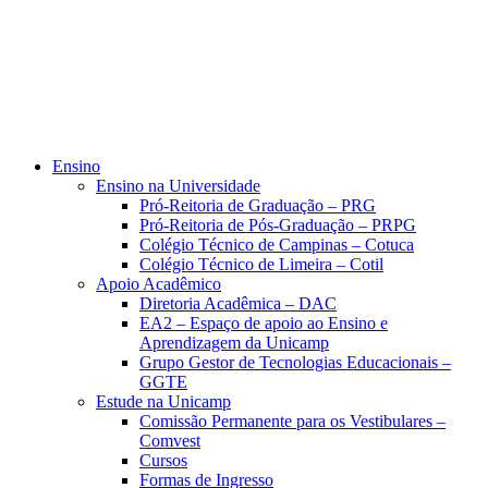
Ensino
Ensino na Universidade
Pró-Reitoria de Graduação – PRG
Pró-Reitoria de Pós-Graduação – PRPG
Colégio Técnico de Campinas – Cotuca
Colégio Técnico de Limeira – Cotil
Apoio Acadêmico
Diretoria Acadêmica – DAC
EA2 – Espaço de apoio ao Ensino e
Aprendizagem da Unicamp
Grupo Gestor de Tecnologias Educacionais –
GGTE
Estude na Unicamp
Comissão Permanente para os Vestibulares –
Comvest
Cursos
Formas de Ingresso