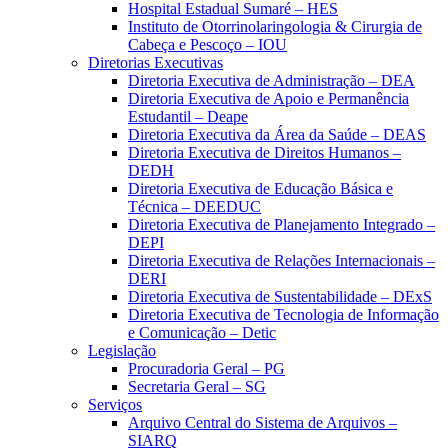
Hospital Estadual Sumaré – HES
Instituto de Otorrinolaringologia & Cirurgia de
Cabeça e Pescoço – IOU
Diretorias Executivas
Diretoria Executiva de Administração – DEA
Diretoria Executiva de Apoio e Permanência
Estudantil – Deape
Diretoria Executiva da Área da Saúde – DEAS
Diretoria Executiva de Direitos Humanos –
DEDH
Diretoria Executiva de Educação Básica e
Técnica – DEEDUC
Diretoria Executiva de Planejamento Integrado –
DEPI
Diretoria Executiva de Relações Internacionais –
DERI
Diretoria Executiva de Sustentabilidade – DExS
Diretoria Executiva de Tecnologia de Informação
e Comunicação – Detic
Legislação
Procuradoria Geral – PG
Secretaria Geral – SG
Serviços
Arquivo Central do Sistema de Arquivos –
SIARQ