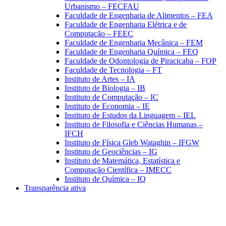
Urbanismo – FECFAU
Faculdade de Engenharia de Alimentos – FEA
Faculdade de Engenharia Elétrica e de
Computação – FEEC
Faculdade de Engenharia Mecânica – FEM
Faculdade de Engenharia Química – FEQ
Faculdade de Odontologia de Piracicaba – FOP
Faculdade de Tecnologia – FT
Instituto de Artes – IA
Instituto de Biologia – IB
Instituto de Computação – IC
Instituto de Economia – IE
Instituto de Estudos da Linguagem – IEL
Instituto de Filosofia e Ciências Humanas –
IFCH
Instituto de Física Gleb Wataghin – IFGW
Instituto de Geociências – IG
Instituto de Matemática, Estatística e
Computação Científica – IMECC
Instituto de Química – IQ
Transparência ativa
Aumentar fonte