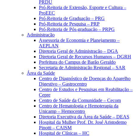
PRDU
Pró-Reitoria de Extensão, Esporte e Cultura –
ProEEC
Pró-Reitoria de Graduação – PRG
Pró-Reitoria de Pesquisa – PRP
Pró-Reitoria de Pós-graduação – PRPG
Administração
Assessoria de Economia e Planejamento –
AEPLAN
Diretoria Geral de Administração – DGA
Diretoria Geral de Recursos Humanos – DGRH
Prefeitura do Campus de Barão Geraldo
Secretaria de Administração Regional – SAR
Área da Saúde
Centro de Diagnóstico de Doenças do Aparelho
Digestivo – Gastrocentro
Centro de Estudos e Pesquisas em Reabilitação –
Cepre
Centro de Saúde da Comunidade – Cecom
Centro de Hematologia e Hemoterapia da
Unicamp – Hemocentro
Diretoria Executiva da Área da Saúde – DEAS
Hospital da Mulher Prof. Dr. José Aristodemo
Pinotti – CAISM
Hospital de Clínicas – HC