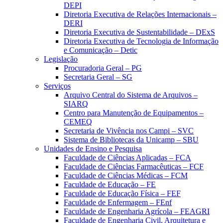
DEPI
Diretoria Executiva de Relações Internacionais –
DERI
Diretoria Executiva de Sustentabilidade – DExS
Diretoria Executiva de Tecnologia de Informação
e Comunicação – Detic
Legislação
Procuradoria Geral – PG
Secretaria Geral – SG
Serviços
Arquivo Central do Sistema de Arquivos –
SIARQ
Centro para Manutenção de Equipamentos –
CEMEQ
Secretaria de Vivência nos Campi – SVC
Sistema de Bibliotecas da Unicamp – SBU
Unidades de Ensino e Pesquisa
Faculdade de Ciências Aplicadas – FCA
Faculdade de Ciências Farmacêuticas – FCF
Faculdade de Ciências Médicas – FCM
Faculdade de Educação – FE
Faculdade de Educação Física – FEF
Faculdade de Enfermagem – FEnf
Faculdade de Engenharia Agrícola – FEAGRI
Faculdade de Engenharia Civil, Arquitetura e