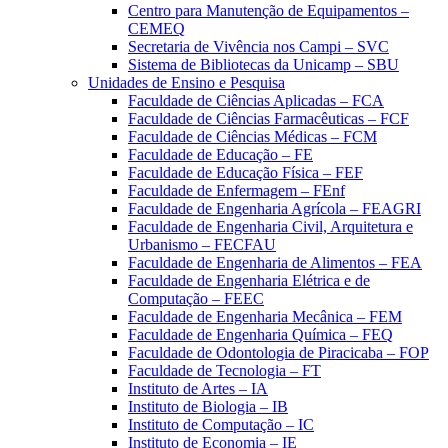
Centro para Manutenção de Equipamentos –
CEMEQ
Secretaria de Vivência nos Campi – SVC
Sistema de Bibliotecas da Unicamp – SBU
Unidades de Ensino e Pesquisa
Faculdade de Ciências Aplicadas – FCA
Faculdade de Ciências Farmacêuticas – FCF
Faculdade de Ciências Médicas – FCM
Faculdade de Educação – FE
Faculdade de Educação Física – FEF
Faculdade de Enfermagem – FEnf
Faculdade de Engenharia Agrícola – FEAGRI
Faculdade de Engenharia Civil, Arquitetura e
Urbanismo – FECFAU
Faculdade de Engenharia de Alimentos – FEA
Faculdade de Engenharia Elétrica e de
Computação – FEEC
Faculdade de Engenharia Mecânica – FEM
Faculdade de Engenharia Química – FEQ
Faculdade de Odontologia de Piracicaba – FOP
Faculdade de Tecnologia – FT
Instituto de Artes – IA
Instituto de Biologia – IB
Instituto de Computação – IC
Instituto de Economia – IE