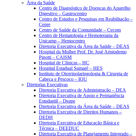
Área da Saúde
Centro de Diagnóstico de Doenças do Aparelho
Digestivo – Gastrocentro
Centro de Estudos e Pesquisas em Reabilitação –
Cepre
Centro de Saúde da Comunidade – Cecom
Centro de Hematologia e Hemoterapia da
Unicamp – Hemocentro
Diretoria Executiva da Área da Saúde – DEAS
Hospital da Mulher Prof. Dr. José Aristodemo
Pinotti – CAISM
Hospital de Clínicas – HC
Hospital Estadual Sumaré – HES
Instituto de Otorrinolaringologia & Cirurgia de
Cabeça e Pescoço – IOU
Diretorias Executivas
Diretoria Executiva de Administração – DEA
Diretoria Executiva de Apoio e Permanência
Estudantil – Deape
Diretoria Executiva da Área da Saúde – DEAS
Diretoria Executiva de Direitos Humanos –
DEDH
Diretoria Executiva de Educação Básica e
Técnica – DEEDUC
Diretoria Executiva de Planejamento Integrado –