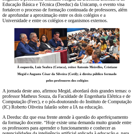
Educação Básica e Técnica (Deeduc) da Unicamp, o evento visa
fortalecer o processo de formação continuada de professores, além
de aprofundar a aproximação entre os dois colégios e a
Universidade e entre os colégios e organismos externos.
À esquerda, Luiz Seabra (Cotuca), reitor Antonio Meirelles, Cristiane
Megid e Augusto César da Silveira (Cotil); à direita público formado
pelos professores dos colégios
A jornada deste ano, afirmou Megid, abordará dois grandes temas: o
professor Matheus Souza, da Faculdade de Engenharia Elétrica e de
Computação (Feec), e o pós-doutorando do Instituto de Computação
(IC) Roberto Oliveira falarão sobre a IA na educação.
A Deeduc diz que essa frente atende à questão do aperfeiçoamento
da formação docente. “Hoje existe uma demanda muito grande entre
os professores para aprender o funcionamento e conhecer as
potencialidades da inteligência artificial aplicada à educação e, para