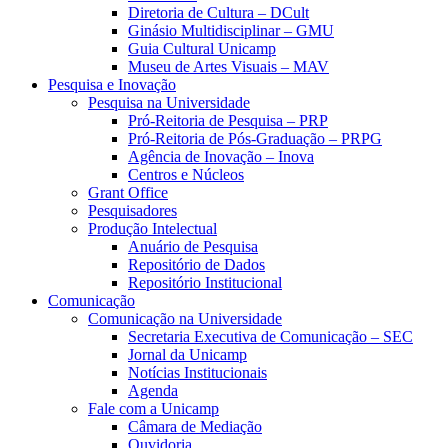
Diretoria de Cultura – DCult
Ginásio Multidisciplinar – GMU
Guia Cultural Unicamp
Museu de Artes Visuais – MAV
Pesquisa e Inovação
Pesquisa na Universidade
Pró-Reitoria de Pesquisa – PRP
Pró-Reitoria de Pós-Graduação – PRPG
Agência de Inovação – Inova
Centros e Núcleos
Grant Office
Pesquisadores
Produção Intelectual
Anuário de Pesquisa
Repositório de Dados
Repositório Institucional
Comunicação
Comunicação na Universidade
Secretaria Executiva de Comunicação – SEC
Jornal da Unicamp
Notícias Institucionais
Agenda
Fale com a Unicamp
Câmara de Mediação
Ouvidoria