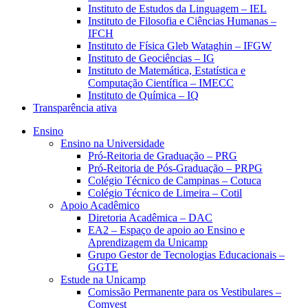
Instituto de Estudos da Linguagem – IEL
Instituto de Filosofia e Ciências Humanas –
IFCH
Instituto de Física Gleb Wataghin – IFGW
Instituto de Geociências – IG
Instituto de Matemática, Estatística e
Computação Científica – IMECC
Instituto de Química – IQ
Transparência ativa
Ensino
Ensino na Universidade
Pró-Reitoria de Graduação – PRG
Pró-Reitoria de Pós-Graduação – PRPG
Colégio Técnico de Campinas – Cotuca
Colégio Técnico de Limeira – Cotil
Apoio Acadêmico
Diretoria Acadêmica – DAC
EA2 – Espaço de apoio ao Ensino e
Aprendizagem da Unicamp
Grupo Gestor de Tecnologias Educacionais –
GGTE
Estude na Unicamp
Comissão Permanente para os Vestibulares –
Comvest