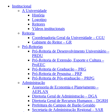
Conteúdo principal
Menu principal
Rodapé
Institucional
A Universidade
História
Logotipo
Reitores
Vídeos institucionais
Reitoria
Coordenadoria Geral da Universidade – CGU
Gabinete do Reitor – GR
Pró-Reitorias
Pró-Reitoria de Desenvolvimento Universitário –
PRDU
Pró-Reitoria de Extensão, Esporte e Cultura –
ProEEC
Pró-Reitoria de Graduação – PRG
Pró-Reitoria de Pesquisa – PRP
Pró-Reitoria de Pós-graduação – PRPG
Administração
Assessoria de Economia e Planejamento –
AEPLAN
Diretoria Geral de Administração – DGA
Diretoria Geral de Recursos Humanos – DGRH
Prefeitura do Campus de Barão Geraldo
Secretaria de Administração Regional – SAR