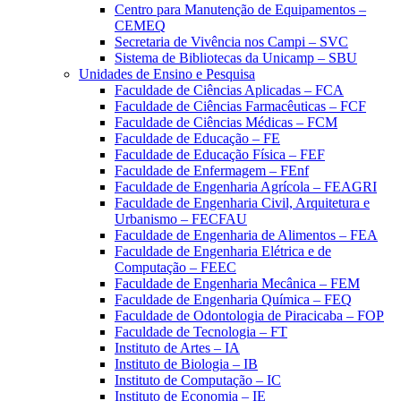
Centro para Manutenção de Equipamentos –
CEMEQ
Secretaria de Vivência nos Campi – SVC
Sistema de Bibliotecas da Unicamp – SBU
Unidades de Ensino e Pesquisa
Faculdade de Ciências Aplicadas – FCA
Faculdade de Ciências Farmacêuticas – FCF
Faculdade de Ciências Médicas – FCM
Faculdade de Educação – FE
Faculdade de Educação Física – FEF
Faculdade de Enfermagem – FEnf
Faculdade de Engenharia Agrícola – FEAGRI
Faculdade de Engenharia Civil, Arquitetura e
Urbanismo – FECFAU
Faculdade de Engenharia de Alimentos – FEA
Faculdade de Engenharia Elétrica e de
Computação – FEEC
Faculdade de Engenharia Mecânica – FEM
Faculdade de Engenharia Química – FEQ
Faculdade de Odontologia de Piracicaba – FOP
Faculdade de Tecnologia – FT
Instituto de Artes – IA
Instituto de Biologia – IB
Instituto de Computação – IC
Instituto de Economia – IE