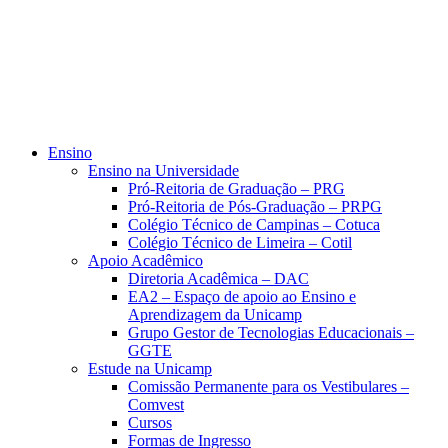
Ensino
Ensino na Universidade
Pró-Reitoria de Graduação – PRG
Pró-Reitoria de Pós-Graduação – PRPG
Colégio Técnico de Campinas – Cotuca
Colégio Técnico de Limeira – Cotil
Apoio Acadêmico
Diretoria Acadêmica – DAC
EA2 – Espaço de apoio ao Ensino e
Aprendizagem da Unicamp
Grupo Gestor de Tecnologias Educacionais –
GGTE
Estude na Unicamp
Comissão Permanente para os Vestibulares –
Comvest
Cursos
Formas de Ingresso