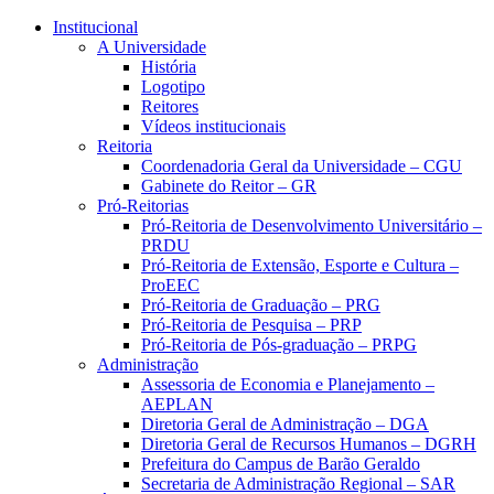
Conteúdo principal
Menu principal
Rodapé
Institucional
A Universidade
História
Logotipo
Reitores
Vídeos institucionais
Reitoria
Coordenadoria Geral da Universidade – CGU
Gabinete do Reitor – GR
Pró-Reitorias
Pró-Reitoria de Desenvolvimento Universitário –
PRDU
Pró-Reitoria de Extensão, Esporte e Cultura –
ProEEC
Pró-Reitoria de Graduação – PRG
Pró-Reitoria de Pesquisa – PRP
Pró-Reitoria de Pós-graduação – PRPG
Administração
Assessoria de Economia e Planejamento –
AEPLAN
Diretoria Geral de Administração – DGA
Diretoria Geral de Recursos Humanos – DGRH
Prefeitura do Campus de Barão Geraldo
Secretaria de Administração Regional – SAR