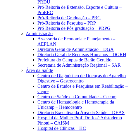
PRDU
Pró-Reitoria de Extensão, Esporte e Cultura –
ProEEC
Pró-Reitoria de Graduação – PRG
Pró-Reitoria de Pesquisa – PRP
Pró-Reitoria de Pós-graduação – PRPG
Administração
Assessoria de Economia e Planejamento –
AEPLAN
Diretoria Geral de Administração – DGA
Diretoria Geral de Recursos Humanos – DGRH
Prefeitura do Campus de Barão Geraldo
Secretaria de Administração Regional – SAR
Área da Saúde
Centro de Diagnóstico de Doenças do Aparelho
Digestivo – Gastrocentro
Centro de Estudos e Pesquisas em Reabilitação –
Cepre
Centro de Saúde da Comunidade – Cecom
Centro de Hematologia e Hemoterapia da
Unicamp – Hemocentro
Diretoria Executiva da Área da Saúde – DEAS
Hospital da Mulher Prof. Dr. José Aristodemo
Pinotti – CAISM
Hospital de Clínicas – HC