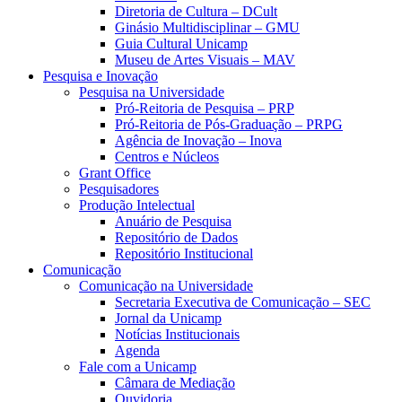
Diretoria de Cultura – DCult
Ginásio Multidisciplinar – GMU
Guia Cultural Unicamp
Museu de Artes Visuais – MAV
Pesquisa e Inovação
Pesquisa na Universidade
Pró-Reitoria de Pesquisa – PRP
Pró-Reitoria de Pós-Graduação – PRPG
Agência de Inovação – Inova
Centros e Núcleos
Grant Office
Pesquisadores
Produção Intelectual
Anuário de Pesquisa
Repositório de Dados
Repositório Institucional
Comunicação
Comunicação na Universidade
Secretaria Executiva de Comunicação – SEC
Jornal da Unicamp
Notícias Institucionais
Agenda
Fale com a Unicamp
Câmara de Mediação
Ouvidoria