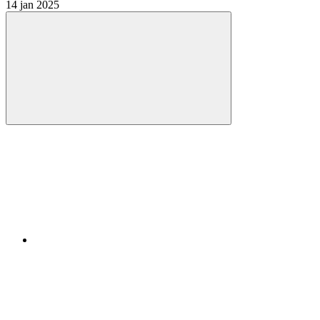
14 jan 2025
Compartilhar
Compartilhar po
Compartilhar n