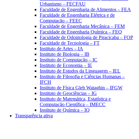
Urbanismo – FECFAU
Faculdade de Engenharia de Alimentos – FEA
Faculdade de Engenharia Elétrica e de
Computação – FEEC
Faculdade de Engenharia Mecânica – FEM
Faculdade de Engenharia Química – FEQ
Faculdade de Odontologia de Piracicaba – FOP
Faculdade de Tecnologia – FT
Instituto de Artes – IA
Instituto de Biologia – IB
Instituto de Computação – IC
Instituto de Economia – IE
Instituto de Estudos da Linguagem – IEL
Instituto de Filosofia e Ciências Humanas –
IFCH
Instituto de Física Gleb Wataghin – IFGW
Instituto de Geociências – IG
Instituto de Matemática, Estatística e
Computação Científica – IMECC
Instituto de Química – IQ
Transparência ativa
Aumentar fonte