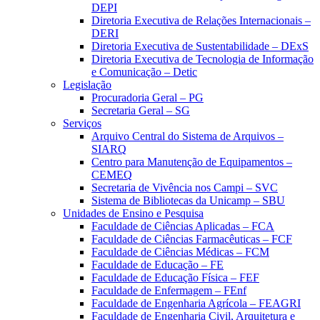
DEPI
Diretoria Executiva de Relações Internacionais –
DERI
Diretoria Executiva de Sustentabilidade – DExS
Diretoria Executiva de Tecnologia de Informação
e Comunicação – Detic
Legislação
Procuradoria Geral – PG
Secretaria Geral – SG
Serviços
Arquivo Central do Sistema de Arquivos –
SIARQ
Centro para Manutenção de Equipamentos –
CEMEQ
Secretaria de Vivência nos Campi – SVC
Sistema de Bibliotecas da Unicamp – SBU
Unidades de Ensino e Pesquisa
Faculdade de Ciências Aplicadas – FCA
Faculdade de Ciências Farmacêuticas – FCF
Faculdade de Ciências Médicas – FCM
Faculdade de Educação – FE
Faculdade de Educação Física – FEF
Faculdade de Enfermagem – FEnf
Faculdade de Engenharia Agrícola – FEAGRI
Faculdade de Engenharia Civil, Arquitetura e