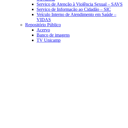
Serviço de Atenção à Violência Sexual – SAVS
Serviço de Informação ao Cidadão – SIC
Veículo Interno de Atendimento em Saúde –
VIDAS
Repositório Público
Acervo
Banco de imagens
TV Unicamp
Link para o Facebook
Link para o Linkedin