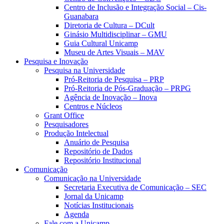
Centro de Inclusão e Integração Social – Cis-
Guanabara
Diretoria de Cultura – DCult
Ginásio Multidisciplinar – GMU
Guia Cultural Unicamp
Museu de Artes Visuais – MAV
Pesquisa e Inovação
Pesquisa na Universidade
Pró-Reitoria de Pesquisa – PRP
Pró-Reitoria de Pós-Graduação – PRPG
Agência de Inovação – Inova
Centros e Núcleos
Grant Office
Pesquisadores
Produção Intelectual
Anuário de Pesquisa
Repositório de Dados
Repositório Institucional
Comunicação
Comunicação na Universidade
Secretaria Executiva de Comunicação – SEC
Jornal da Unicamp
Notícias Institucionais
Agenda
Fale com a Unicamp