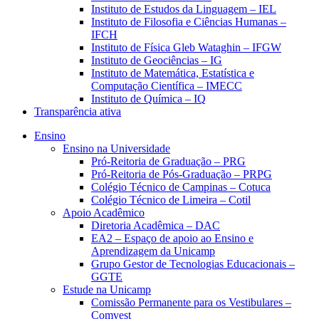
Instituto de Estudos da Linguagem – IEL
Instituto de Filosofia e Ciências Humanas –
IFCH
Instituto de Física Gleb Wataghin – IFGW
Instituto de Geociências – IG
Instituto de Matemática, Estatística e
Computação Científica – IMECC
Instituto de Química – IQ
Transparência ativa
Ensino
Ensino na Universidade
Pró-Reitoria de Graduação – PRG
Pró-Reitoria de Pós-Graduação – PRPG
Colégio Técnico de Campinas – Cotuca
Colégio Técnico de Limeira – Cotil
Apoio Acadêmico
Diretoria Acadêmica – DAC
EA2 – Espaço de apoio ao Ensino e
Aprendizagem da Unicamp
Grupo Gestor de Tecnologias Educacionais –
GGTE
Estude na Unicamp
Comissão Permanente para os Vestibulares –
Comvest