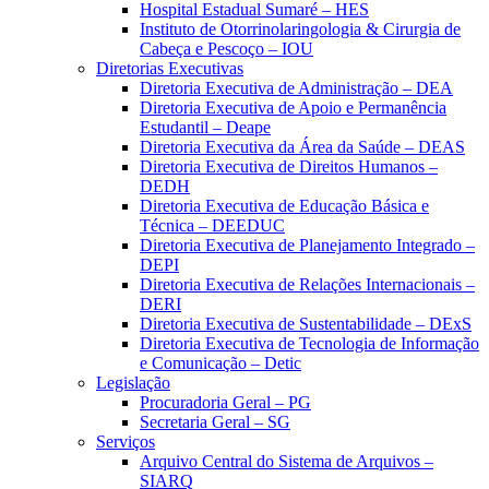
Hospital Estadual Sumaré – HES
Instituto de Otorrinolaringologia & Cirurgia de
Cabeça e Pescoço – IOU
Diretorias Executivas
Diretoria Executiva de Administração – DEA
Diretoria Executiva de Apoio e Permanência
Estudantil – Deape
Diretoria Executiva da Área da Saúde – DEAS
Diretoria Executiva de Direitos Humanos –
DEDH
Diretoria Executiva de Educação Básica e
Técnica – DEEDUC
Diretoria Executiva de Planejamento Integrado –
DEPI
Diretoria Executiva de Relações Internacionais –
DERI
Diretoria Executiva de Sustentabilidade – DExS
Diretoria Executiva de Tecnologia de Informação
e Comunicação – Detic
Legislação
Procuradoria Geral – PG
Secretaria Geral – SG
Serviços
Arquivo Central do Sistema de Arquivos –
SIARQ