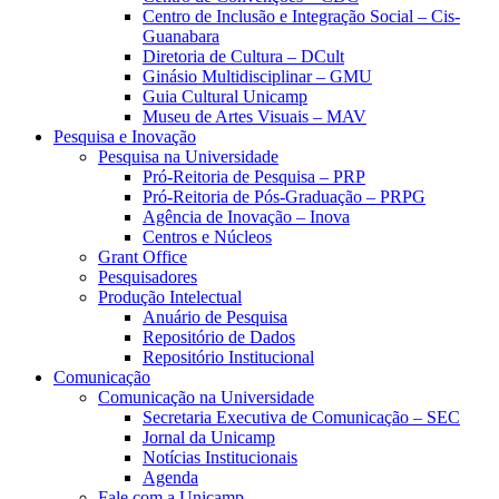
Centro de Inclusão e Integração Social – Cis-
Guanabara
Diretoria de Cultura – DCult
Ginásio Multidisciplinar – GMU
Guia Cultural Unicamp
Museu de Artes Visuais – MAV
Pesquisa e Inovação
Pesquisa na Universidade
Pró-Reitoria de Pesquisa – PRP
Pró-Reitoria de Pós-Graduação – PRPG
Agência de Inovação – Inova
Centros e Núcleos
Grant Office
Pesquisadores
Produção Intelectual
Anuário de Pesquisa
Repositório de Dados
Repositório Institucional
Comunicação
Comunicação na Universidade
Secretaria Executiva de Comunicação – SEC
Jornal da Unicamp
Notícias Institucionais
Agenda
Fale com a Unicamp