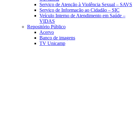
Serviço de Atenção à Violência Sexual – SAVS
Serviço de Informação ao Cidadão – SIC
Veículo Interno de Atendimento em Saúde –
VIDAS
Repositório Público
Acervo
Banco de imagens
TV Unicamp
Link para o Facebook
Link para o Linkedin