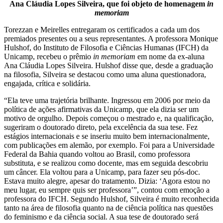
Ana Cláudia Lopes Silveira, que foi objeto de homenagem
in
memoriam
Torezzan e Meirelles entregaram os certificados a cada um dos
premiados presentes ou a seus representantes. A professora Monique
Hulshof, do Instituto de Filosofia e Ciências Humanas (IFCH) da
Unicamp, recebeu o prêmio
in memoriam
em nome da ex-aluna
Ana Cláudia Lopes Silveira. Hulshof disse que, desde a graduação
na filosofia, Silveira se destacou como uma aluna questionadora,
engajada, crítica e solidária.
“Ela teve uma trajetória brilhante. Ingressou em 2006 por meio da
política de ações afirmativas da Unicamp, que ela dizia ser um
motivo de orgulho. Depois começou o mestrado e, na qualificação,
sugeriram o doutorado direto, pela excelência da sua tese. Fez
estágios internacionais e se inseriu muito bem internacionalmente,
com publicações em alemão, por exemplo. Foi para a Universidade
Federal da Bahia quando voltou ao Brasil, como professora
substituta, e se realizou como docente, mas em seguida descobriu
um câncer. Ela voltou para a Unicamp, para fazer seu pós-doc.
Estava muito alegre, apesar do tratamento. Dizia: ‘Agora estou no
meu lugar, eu sempre quis ser professora’”, contou com emoção a
professora do IFCH. Segundo Hulshof, Silveira é muito reconhecida
tanto na área de filosofia quanto na de ciência política nas questões
do feminismo e da ciência social. A sua tese de doutorado será