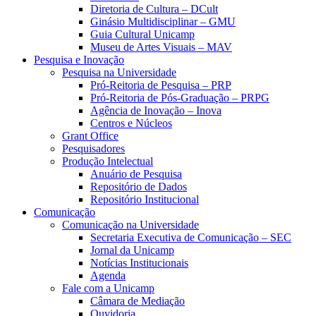
Diretoria de Cultura – DCult
Ginásio Multidisciplinar – GMU
Guia Cultural Unicamp
Museu de Artes Visuais – MAV
Pesquisa e Inovação
Pesquisa na Universidade
Pró-Reitoria de Pesquisa – PRP
Pró-Reitoria de Pós-Graduação – PRPG
Agência de Inovação – Inova
Centros e Núcleos
Grant Office
Pesquisadores
Produção Intelectual
Anuário de Pesquisa
Repositório de Dados
Repositório Institucional
Comunicação
Comunicação na Universidade
Secretaria Executiva de Comunicação – SEC
Jornal da Unicamp
Notícias Institucionais
Agenda
Fale com a Unicamp
Câmara de Mediação
Ouvidoria