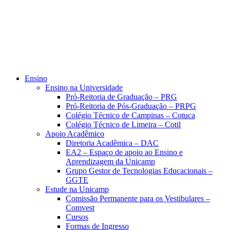
Ensino
Ensino na Universidade
Pró-Reitoria de Graduação – PRG
Pró-Reitoria de Pós-Graduação – PRPG
Colégio Técnico de Campinas – Cotuca
Colégio Técnico de Limeira – Cotil
Apoio Acadêmico
Diretoria Acadêmica – DAC
EA2 – Espaço de apoio ao Ensino e
Aprendizagem da Unicamp
Grupo Gestor de Tecnologias Educacionais –
GGTE
Estude na Unicamp
Comissão Permanente para os Vestibulares –
Comvest
Cursos
Formas de Ingresso