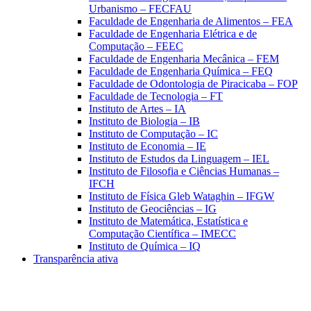
Urbanismo – FECFAU
Faculdade de Engenharia de Alimentos – FEA
Faculdade de Engenharia Elétrica e de
Computação – FEEC
Faculdade de Engenharia Mecânica – FEM
Faculdade de Engenharia Química – FEQ
Faculdade de Odontologia de Piracicaba – FOP
Faculdade de Tecnologia – FT
Instituto de Artes – IA
Instituto de Biologia – IB
Instituto de Computação – IC
Instituto de Economia – IE
Instituto de Estudos da Linguagem – IEL
Instituto de Filosofia e Ciências Humanas –
IFCH
Instituto de Física Gleb Wataghin – IFGW
Instituto de Geociências – IG
Instituto de Matemática, Estatística e
Computação Científica – IMECC
Instituto de Química – IQ
Transparência ativa
Aumentar fonte