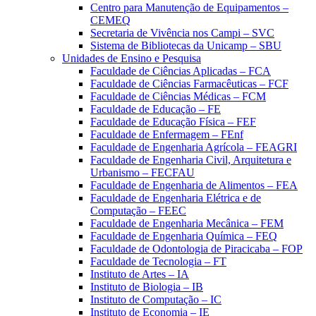
Centro para Manutenção de Equipamentos –
CEMEQ
Secretaria de Vivência nos Campi – SVC
Sistema de Bibliotecas da Unicamp – SBU
Unidades de Ensino e Pesquisa
Faculdade de Ciências Aplicadas – FCA
Faculdade de Ciências Farmacêuticas – FCF
Faculdade de Ciências Médicas – FCM
Faculdade de Educação – FE
Faculdade de Educação Física – FEF
Faculdade de Enfermagem – FEnf
Faculdade de Engenharia Agrícola – FEAGRI
Faculdade de Engenharia Civil, Arquitetura e
Urbanismo – FECFAU
Faculdade de Engenharia de Alimentos – FEA
Faculdade de Engenharia Elétrica e de
Computação – FEEC
Faculdade de Engenharia Mecânica – FEM
Faculdade de Engenharia Química – FEQ
Faculdade de Odontologia de Piracicaba – FOP
Faculdade de Tecnologia – FT
Instituto de Artes – IA
Instituto de Biologia – IB
Instituto de Computação – IC
Instituto de Economia – IE