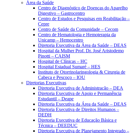
Área da Saúde
Centro de Diagnóstico de Doenças do Aparelho
Digestivo – Gastrocentro
Centro de Estudos e Pesquisas em Reabilitação –
Cepre
Centro de Saúde da Comunidade – Cecom
Centro de Hematologia e Hemoterapia da
Unicamp – Hemocentro
Diretoria Executiva da Área da Saúde – DEAS
Hospital da Mulher Prof. Dr. José Aristodemo
Pinotti – CAISM
Hospital de Clínicas – HC
Hospital Estadual Sumaré – HES
Instituto de Otorrinolaringologia & Cirurgia de
Cabeça e Pescoço – IOU
Diretorias Executivas
Diretoria Executiva de Administração – DEA
Diretoria Executiva de Apoio e Permanência
Estudantil – Deape
Diretoria Executiva da Área da Saúde – DEAS
Diretoria Executiva de Direitos Humanos –
DEDH
Diretoria Executiva de Educação Básica e
Técnica – DEEDUC
Diretoria Executiva de Planejamento Integrado –