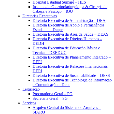
Hospital Estadual Sumaré – HES
Instituto de Otorrinolaringologia & Cirurgia de
Cabeça e Pescoço – IOU
Diretorias Executivas
Diretoria Executiva de Administração – DEA
Diretoria Executiva de Apoio e Permanência
Estudantil – Deape
Diretoria Executiva da Área da Saúde – DEAS
Diretoria Executiva de Direitos Humanos –
DEDH
Diretoria Executiva de Educação Básica e
Técnica – DEEDUC
Diretoria Executiva de Planejamento Integrado –
DEPI
Diretoria Executiva de Relações Internacionais –
DERI
Diretoria Executiva de Sustentabilidade – DExS
Diretoria Executiva de Tecnologia de Informação
e Comunicação – Detic
Legislação
Procuradoria Geral – PG
Secretaria Geral – SG
Serviços
Arquivo Central do Sistema de Arquivos –
SIARQ