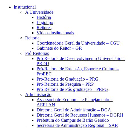
Conteúdo principal
Menu principal
Rodapé
Institucional
A Universidade
História
Logotipo
Reitores
Vídeos institucionais
Reitoria
Coordenadoria Geral da Universidade – CGU
Gabinete do Reitor – GR
Pró-Reitorias
Pró-Reitoria de Desenvolvimento Universitário –
PRDU
Pró-Reitoria de Extensão, Esporte e Cultura –
ProEEC
Pró-Reitoria de Graduação – PRG
Pró-Reitoria de Pesquisa – PRP
Pró-Reitoria de Pós-graduação – PRPG
Administração
Assessoria de Economia e Planejamento –
AEPLAN
Diretoria Geral de Administração – DGA
Diretoria Geral de Recursos Humanos – DGRH
Prefeitura do Campus de Barão Geraldo
Secretaria de Administração Regional – SAR