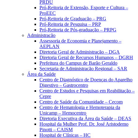
PRDU
Pró-Reitoria de Extensão, Esporte e Cultura –
ProEEC
Pró-Reitoria de Graduação – PRG
Pró-Reitoria de Pesquisa – PRP
Pró-Reitoria de Pós-graduação – PRPG
Administração
Assessoria de Economia e Planejamento –
AEPLAN
Diretoria Geral de Administração – DGA
Diretoria Geral de Recursos Humanos – DGRH
Prefeitura do Campus de Barão Geraldo
Secretaria de Administração Regional – SAR
Área da Saúde
Centro de Diagnóstico de Doenças do Aparelho
Digestivo – Gastrocentro
Centro de Estudos e Pesquisas em Reabilitação –
Cepre
Centro de Saúde da Comunidade – Cecom
Centro de Hematologia e Hemoterapia da
Unicamp – Hemocentro
Diretoria Executiva da Área da Saúde – DEAS
Hospital da Mulher Prof. Dr. José Aristodemo
Pinotti – CAISM
Hospital de Clínicas – HC