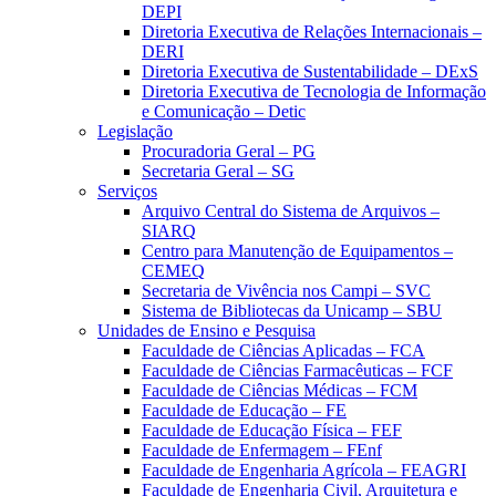
DEPI
Diretoria Executiva de Relações Internacionais –
DERI
Diretoria Executiva de Sustentabilidade – DExS
Diretoria Executiva de Tecnologia de Informação
e Comunicação – Detic
Legislação
Procuradoria Geral – PG
Secretaria Geral – SG
Serviços
Arquivo Central do Sistema de Arquivos –
SIARQ
Centro para Manutenção de Equipamentos –
CEMEQ
Secretaria de Vivência nos Campi – SVC
Sistema de Bibliotecas da Unicamp – SBU
Unidades de Ensino e Pesquisa
Faculdade de Ciências Aplicadas – FCA
Faculdade de Ciências Farmacêuticas – FCF
Faculdade de Ciências Médicas – FCM
Faculdade de Educação – FE
Faculdade de Educação Física – FEF
Faculdade de Enfermagem – FEnf
Faculdade de Engenharia Agrícola – FEAGRI
Faculdade de Engenharia Civil, Arquitetura e