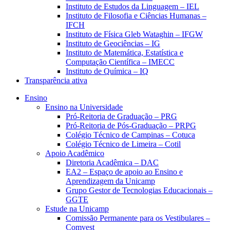
Instituto de Estudos da Linguagem – IEL
Instituto de Filosofia e Ciências Humanas –
IFCH
Instituto de Física Gleb Wataghin – IFGW
Instituto de Geociências – IG
Instituto de Matemática, Estatística e
Computação Científica – IMECC
Instituto de Química – IQ
Transparência ativa
Ensino
Ensino na Universidade
Pró-Reitoria de Graduação – PRG
Pró-Reitoria de Pós-Graduação – PRPG
Colégio Técnico de Campinas – Cotuca
Colégio Técnico de Limeira – Cotil
Apoio Acadêmico
Diretoria Acadêmica – DAC
EA2 – Espaço de apoio ao Ensino e
Aprendizagem da Unicamp
Grupo Gestor de Tecnologias Educacionais –
GGTE
Estude na Unicamp
Comissão Permanente para os Vestibulares –
Comvest