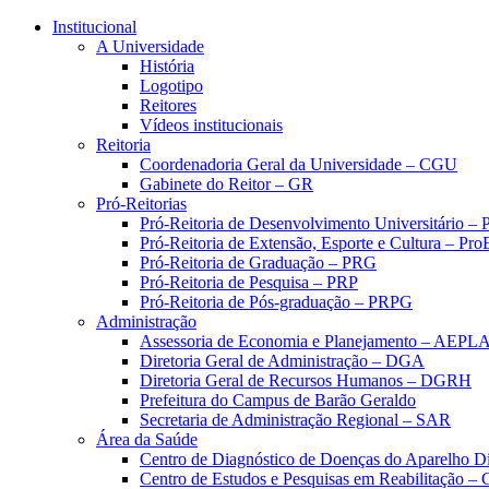
Conteúdo principal
Menu principal
Rodapé
Institucional
A Universidade
História
Logotipo
Reitores
Vídeos institucionais
Reitoria
Coordenadoria Geral da Universidade – CGU
Gabinete do Reitor – GR
Pró-Reitorias
Pró-Reitoria de Desenvolvimento Universitário 
Pró-Reitoria de Extensão, Esporte e Cultura – Pr
Pró-Reitoria de Graduação – PRG
Pró-Reitoria de Pesquisa – PRP
Pró-Reitoria de Pós-graduação – PRPG
Administração
Assessoria de Economia e Planejamento – AEPL
Diretoria Geral de Administração – DGA
Diretoria Geral de Recursos Humanos – DGRH
Prefeitura do Campus de Barão Geraldo
Secretaria de Administração Regional – SAR
Área da Saúde
Centro de Diagnóstico de Doenças do Aparelho Di
Centro de Estudos e Pesquisas em Reabilitação – 