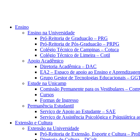
Ensino
Ensino na Universidade
Pró-Reitoria de Graduação – PRG
Pró-Reitoria de Pós-Graduação – PRPG
Colégio Técnico de Campinas – Cotuca
Colégio Técnico de Limeira – Cotil
Apoio Acadêmico
Diretoria Acadêmica – DAC
EA2 – Espaço de apoio ao Ensino e Aprendizage
Grupo Gestor de Tecnologias Educacionais – GG
Estude na Unicamp
Comissão Permanente para os Vestibulares – Com
Cursos
Formas de Ingresso
Permanência Estudantil
Serviço de Apoio ao Estudante – SAE
Serviço de Assistência Psicológica e Psiquiátrica
Extensão e Cultura
Extensão na Universidade
Pró-Reitoria de Extensão, Esporte e Cultura – Pr
Diretoria de Cultura – DCult