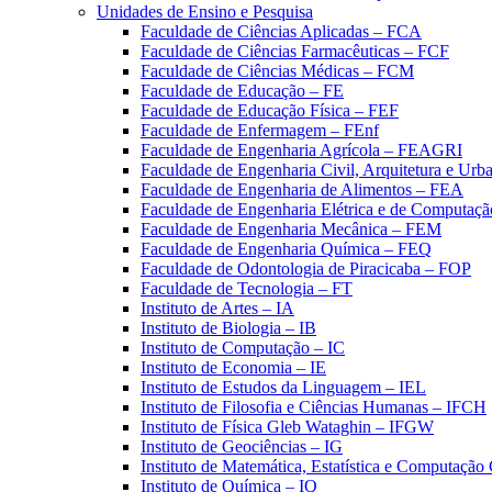
Unidades de Ensino e Pesquisa
Faculdade de Ciências Aplicadas – FCA
Faculdade de Ciências Farmacêuticas – FCF
Faculdade de Ciências Médicas – FCM
Faculdade de Educação – FE
Faculdade de Educação Física – FEF
Faculdade de Enfermagem – FEnf
Faculdade de Engenharia Agrícola – FEAGRI
Faculdade de Engenharia Civil, Arquitetura e U
Faculdade de Engenharia de Alimentos – FEA
Faculdade de Engenharia Elétrica e de Computaç
Faculdade de Engenharia Mecânica – FEM
Faculdade de Engenharia Química – FEQ
Faculdade de Odontologia de Piracicaba – FOP
Faculdade de Tecnologia – FT
Instituto de Artes – IA
Instituto de Biologia – IB
Instituto de Computação – IC
Instituto de Economia – IE
Instituto de Estudos da Linguagem – IEL
Instituto de Filosofia e Ciências Humanas – IFCH
Instituto de Física Gleb Wataghin – IFGW
Instituto de Geociências – IG
Instituto de Matemática, Estatística e Computaçã
Instituto de Química – IQ