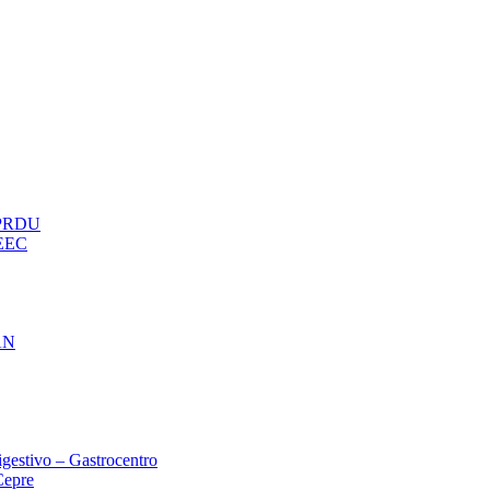
– PRDU
oEEC
AN
gestivo – Gastrocentro
Cepre