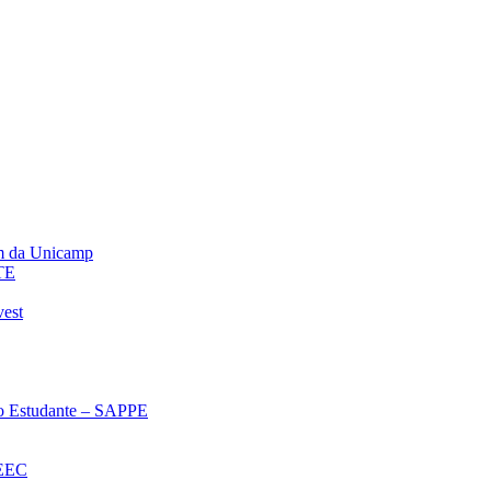
m da Unicamp
TE
vest
 ao Estudante – SAPPE
oEEC