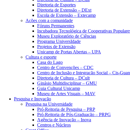
Diretoria de Esportes
Diretoria de Extensão – DExt
Escola de Extensão – Extecamp
Ações com a comunidade
Fóruns Permanentes
Incubadora Tecnológica de Cooperativas Popular
Museu Exploratório de Ciências
Programa UniversIdade
Projetos de Extensão
Unicamp de Portas Abertas – UPA
Cultura e esporte
Casa do Lago
Centro de Convenções – CDC
Centro de Inclusão e Integração Social – Cis-Gua
Diretoria de Cultura – DCult
Ginásio Multidisciplinar – GMU
Guia Cultural Unicamp
Museu de Artes Visuais – MAV
Pesquisa e Inovação
Pesquisa na Universidade
Pró-Reitoria de Pesquisa – PRP
Pró-Reitoria de Pós-Graduação – PRPG
Agência de Inovação – Inova
Centros e Núcleos