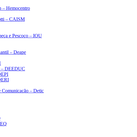
p – Hemocentro
notti – CAISM
abeça e Pescoço – IOU
antil – Deape
H
ica – DEEDUC
 DEPI
 DERI
 e Comunicação – Detic
Q
MEQ