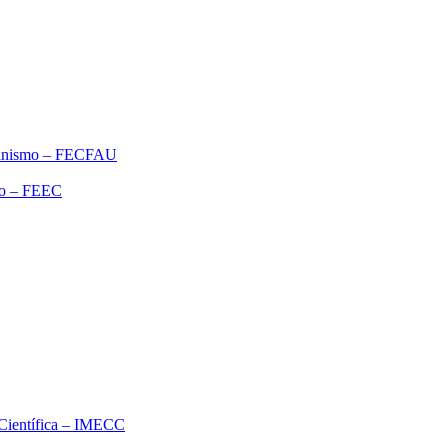
rbanismo – FECFAU
ão – FEEC
o Científica – IMECC