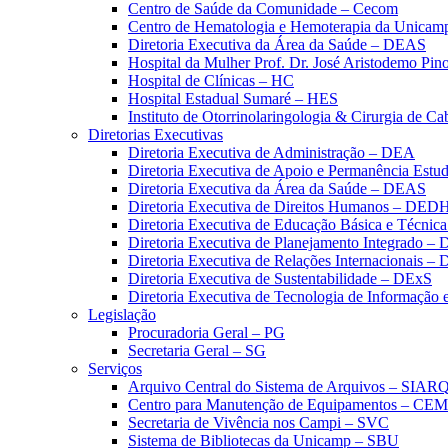
Centro de Saúde da Comunidade – Cecom
Centro de Hematologia e Hemoterapia da Unicam
Diretoria Executiva da Área da Saúde – DEAS
Hospital da Mulher Prof. Dr. José Aristodemo Pi
Hospital de Clínicas – HC
Hospital Estadual Sumaré – HES
Instituto de Otorrinolaringologia & Cirurgia de C
Diretorias Executivas
Diretoria Executiva de Administração – DEA
Diretoria Executiva de Apoio e Permanência Estud
Diretoria Executiva da Área da Saúde – DEAS
Diretoria Executiva de Direitos Humanos – DED
Diretoria Executiva de Educação Básica e Técn
Diretoria Executiva de Planejamento Integrado –
Diretoria Executiva de Relações Internacionais –
Diretoria Executiva de Sustentabilidade – DExS
Diretoria Executiva de Tecnologia de Informação
Legislação
Procuradoria Geral – PG
Secretaria Geral – SG
Serviços
Arquivo Central do Sistema de Arquivos – SIAR
Centro para Manutenção de Equipamentos – CE
Secretaria de Vivência nos Campi – SVC
Sistema de Bibliotecas da Unicamp – SBU