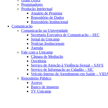
Grant Office
Pesquisadores
Produção Intelectual
Anuário de Pesquisa
Repositório de Dados
Repositório Institucional
Comunicação
Comunicação na Universidade
Secretaria Executiva de Comunicação – SEC
Jornal da Unicamp
Notícias Institucionais
Agenda
Fale com a Unicamp
Câmara de Mediação
Ouvidoria
Serviço de Atenção à Violência Sexual – SAVS
Serviço de Informação ao Cidadão – SIC
Veículo Interno de Atendimento em Saúde – VID
Repositório Público
Acervo
Banco de imagens
TV Unicamp
Link para o Faceboo