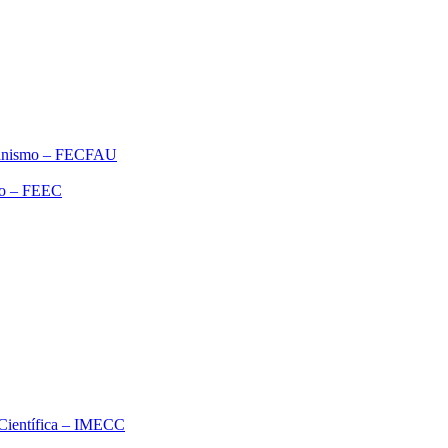
rbanismo – FECFAU
ão – FEEC
o Científica – IMECC