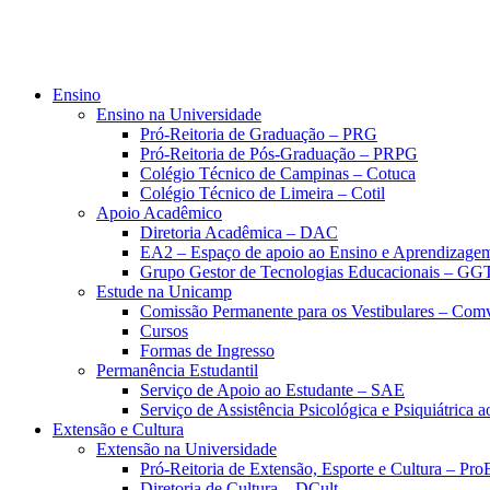
Ensino
Ensino na Universidade
Pró-Reitoria de Graduação – PRG
Pró-Reitoria de Pós-Graduação – PRPG
Colégio Técnico de Campinas – Cotuca
Colégio Técnico de Limeira – Cotil
Apoio Acadêmico
Diretoria Acadêmica – DAC
EA2 – Espaço de apoio ao Ensino e Aprendizage
Grupo Gestor de Tecnologias Educacionais – GG
Estude na Unicamp
Comissão Permanente para os Vestibulares – Com
Cursos
Formas de Ingresso
Permanência Estudantil
Serviço de Apoio ao Estudante – SAE
Serviço de Assistência Psicológica e Psiquiátrica
Extensão e Cultura
Extensão na Universidade
Pró-Reitoria de Extensão, Esporte e Cultura – Pr
Diretoria de Cultura – DCult