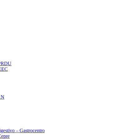
– PRDU
oEEC
AN
gestivo – Gastrocentro
Cepre