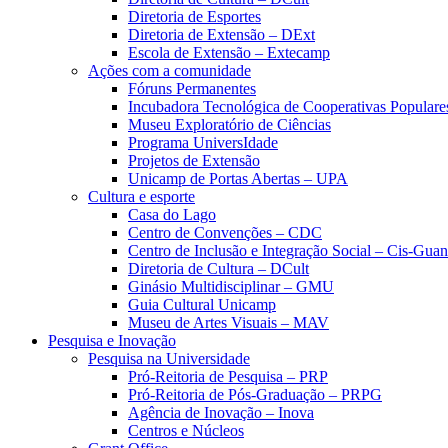
Diretoria de Esportes
Diretoria de Extensão – DExt
Escola de Extensão – Extecamp
Ações com a comunidade
Fóruns Permanentes
Incubadora Tecnológica de Cooperativas Popular
Museu Exploratório de Ciências
Programa UniversIdade
Projetos de Extensão
Unicamp de Portas Abertas – UPA
Cultura e esporte
Casa do Lago
Centro de Convenções – CDC
Centro de Inclusão e Integração Social – Cis-Gua
Diretoria de Cultura – DCult
Ginásio Multidisciplinar – GMU
Guia Cultural Unicamp
Museu de Artes Visuais – MAV
Pesquisa e Inovação
Pesquisa na Universidade
Pró-Reitoria de Pesquisa – PRP
Pró-Reitoria de Pós-Graduação – PRPG
Agência de Inovação – Inova
Centros e Núcleos