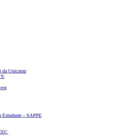
m da Unicamp
TE
vest
 ao Estudante – SAPPE
oEEC