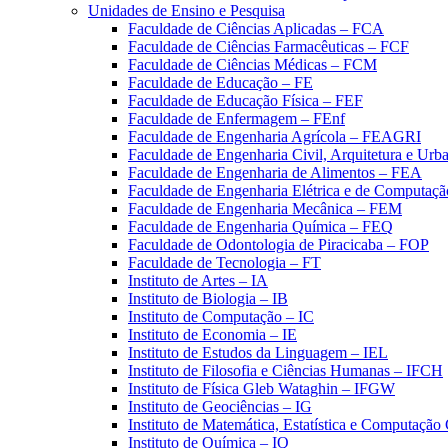
Unidades de Ensino e Pesquisa
Faculdade de Ciências Aplicadas – FCA
Faculdade de Ciências Farmacêuticas – FCF
Faculdade de Ciências Médicas – FCM
Faculdade de Educação – FE
Faculdade de Educação Física – FEF
Faculdade de Enfermagem – FEnf
Faculdade de Engenharia Agrícola – FEAGRI
Faculdade de Engenharia Civil, Arquitetura e U
Faculdade de Engenharia de Alimentos – FEA
Faculdade de Engenharia Elétrica e de Computaç
Faculdade de Engenharia Mecânica – FEM
Faculdade de Engenharia Química – FEQ
Faculdade de Odontologia de Piracicaba – FOP
Faculdade de Tecnologia – FT
Instituto de Artes – IA
Instituto de Biologia – IB
Instituto de Computação – IC
Instituto de Economia – IE
Instituto de Estudos da Linguagem – IEL
Instituto de Filosofia e Ciências Humanas – IFCH
Instituto de Física Gleb Wataghin – IFGW
Instituto de Geociências – IG
Instituto de Matemática, Estatística e Computaçã
Instituto de Química – IQ