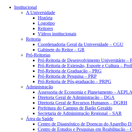
Conteúdo principal
Menu principal
Rodapé
Institucional
A Universidade
História
Logotipo
Reitores
Vídeos institucionais
Reitoria
Coordenadoria Geral da Universidade – CGU
Gabinete do Reitor – GR
Pró-Reitorias
Pró-Reitoria de Desenvolvimento Universitário 
Pró-Reitoria de Extensão, Esporte e Cultura – Pr
Pró-Reitoria de Graduação – PRG
Pró-Reitoria de Pesquisa – PRP
Pró-Reitoria de Pós-graduação – PRPG
Administração
Assessoria de Economia e Planejamento – AEPL
Diretoria Geral de Administração – DGA
Diretoria Geral de Recursos Humanos – DGRH
Prefeitura do Campus de Barão Geraldo
Secretaria de Administração Regional – SAR
Área da Saúde
Centro de Diagnóstico de Doenças do Aparelho Di
Centro de Estudos e Pesquisas em Reabilitação – 