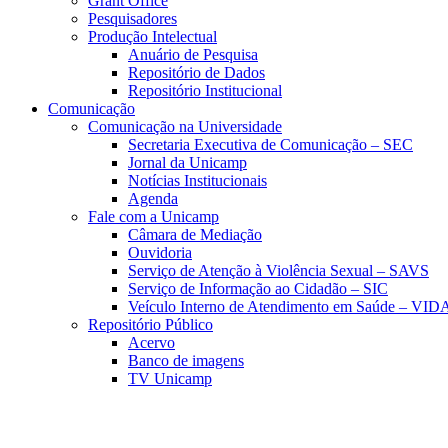
Grant Office
Pesquisadores
Produção Intelectual
Anuário de Pesquisa
Repositório de Dados
Repositório Institucional
Comunicação
Comunicação na Universidade
Secretaria Executiva de Comunicação – SEC
Jornal da Unicamp
Notícias Institucionais
Agenda
Fale com a Unicamp
Câmara de Mediação
Ouvidoria
Serviço de Atenção à Violência Sexual – SAVS
Serviço de Informação ao Cidadão – SIC
Veículo Interno de Atendimento em Saúde – VID
Repositório Público
Acervo
Banco de imagens
TV Unicamp
Link para o Faceboo