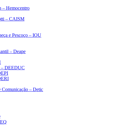
p – Hemocentro
notti – CAISM
abeça e Pescoço – IOU
antil – Deape
H
ica – DEEDUC
 DEPI
 DERI
 e Comunicação – Detic
Q
MEQ