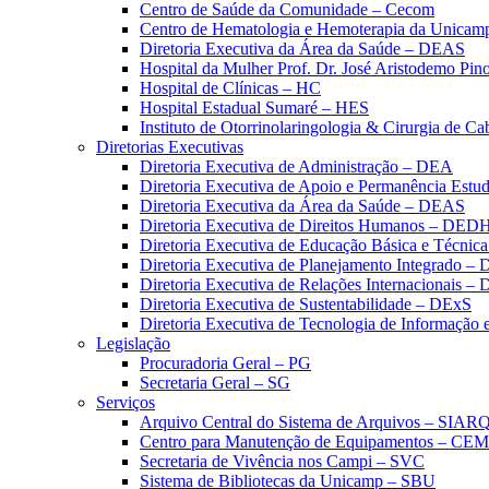
Centro de Saúde da Comunidade – Cecom
Centro de Hematologia e Hemoterapia da Unicam
Diretoria Executiva da Área da Saúde – DEAS
Hospital da Mulher Prof. Dr. José Aristodemo Pi
Hospital de Clínicas – HC
Hospital Estadual Sumaré – HES
Instituto de Otorrinolaringologia & Cirurgia de C
Diretorias Executivas
Diretoria Executiva de Administração – DEA
Diretoria Executiva de Apoio e Permanência Estud
Diretoria Executiva da Área da Saúde – DEAS
Diretoria Executiva de Direitos Humanos – DED
Diretoria Executiva de Educação Básica e Técn
Diretoria Executiva de Planejamento Integrado –
Diretoria Executiva de Relações Internacionais –
Diretoria Executiva de Sustentabilidade – DExS
Diretoria Executiva de Tecnologia de Informação
Legislação
Procuradoria Geral – PG
Secretaria Geral – SG
Serviços
Arquivo Central do Sistema de Arquivos – SIAR
Centro para Manutenção de Equipamentos – CE
Secretaria de Vivência nos Campi – SVC
Sistema de Bibliotecas da Unicamp – SBU