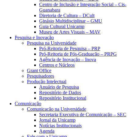
Centro de Inclusão e Integração Social – Cis-
Guanabara
Diretoria de Cultura – DCult
Ginásio Multidisciplinar – GMU
Guia Cultural Unicamp
Museu de Artes Visuais – MAV
Pesquisa e Inovação
Pesquisa na Universidade
Pró-Reitoria de Pesquisa – PRP
Pró-Reitoria de Pós-Graduação – PRPG
Agência de Inovação – Inova
Centros e Núcleos
Grant Office
Pesquisadores
Produção Intelectual
Anuário de Pesquisa
Repositório de Dados
Repositório Institucional
Comunicação
Comunicação na Universidade
Secretaria Executiva de Comunicação – SEC
Jornal da Unicamp
Notícias Institucionais
Agenda
Fale com a Unicamp