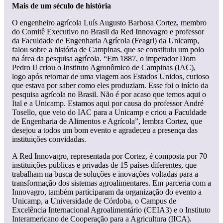
Mais de um século de história
O engenheiro agrícola Luís Augusto Barbosa Cortez, membro
do Comitê Executivo no Brasil da Red Innovagro e professor
da Faculdade de Engenharia Agrícola (Feagri) da Unicamp,
falou sobre a história de Campinas, que se constituiu um polo
na área da pesquisa agrícola. “Em 1887, o imperador Dom
Pedro II criou o Instituto Agronômico de Campinas (IAC),
logo após retornar de uma viagem aos Estados Unidos, curioso
que estava por saber como eles produziam. Esse foi o início da
pesquisa agrícola no Brasil. Não é por acaso que temos aqui o
Ital e a Unicamp. Estamos aqui por causa do professor André
Tosello, que veio do IAC para a Unicamp e criou a Faculdade
de Engenharia de Alimentos e Agrícola”, lembra Cortez, que
desejou a todos um bom evento e agradeceu a presença das
instituições convidadas.
A Red Innovagro, representada por Cortez, é composta por 70
instituições públicas e privadas de 15 países diferentes, que
trabalham na busca de soluções e inovações voltadas para a
transformação dos sistemas agroalimentares. Em parceria com a
Innovagro, também participaram da organização do evento a
Unicamp, a Universidade de Córdoba, o Campus de
Excelência Internacional Agroalimentário (CEIA3) e o Instituto
Interamericano de Cooperação para a Agricultura (IICA).