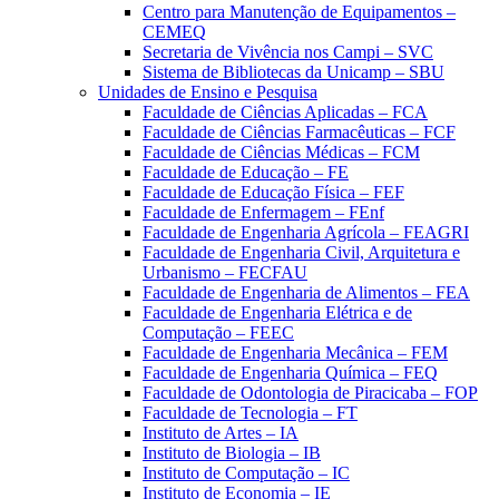
Centro para Manutenção de Equipamentos –
CEMEQ
Secretaria de Vivência nos Campi – SVC
Sistema de Bibliotecas da Unicamp – SBU
Unidades de Ensino e Pesquisa
Faculdade de Ciências Aplicadas – FCA
Faculdade de Ciências Farmacêuticas – FCF
Faculdade de Ciências Médicas – FCM
Faculdade de Educação – FE
Faculdade de Educação Física – FEF
Faculdade de Enfermagem – FEnf
Faculdade de Engenharia Agrícola – FEAGRI
Faculdade de Engenharia Civil, Arquitetura e
Urbanismo – FECFAU
Faculdade de Engenharia de Alimentos – FEA
Faculdade de Engenharia Elétrica e de
Computação – FEEC
Faculdade de Engenharia Mecânica – FEM
Faculdade de Engenharia Química – FEQ
Faculdade de Odontologia de Piracicaba – FOP
Faculdade de Tecnologia – FT
Instituto de Artes – IA
Instituto de Biologia – IB
Instituto de Computação – IC
Instituto de Economia – IE