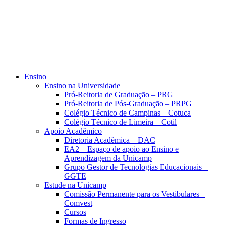
Ensino
Ensino na Universidade
Pró-Reitoria de Graduação – PRG
Pró-Reitoria de Pós-Graduação – PRPG
Colégio Técnico de Campinas – Cotuca
Colégio Técnico de Limeira – Cotil
Apoio Acadêmico
Diretoria Acadêmica – DAC
EA2 – Espaço de apoio ao Ensino e
Aprendizagem da Unicamp
Grupo Gestor de Tecnologias Educacionais –
GGTE
Estude na Unicamp
Comissão Permanente para os Vestibulares –
Comvest
Cursos
Formas de Ingresso