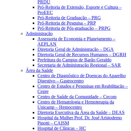
PRDU
Pró-Reitoria de Extensão, Esporte e Cultura –
ProEEC
Pró-Reitoria de Graduação – PRG
Pró-Reitoria de Pesquisa – PRP
Pró-Reitoria de Pós-graduação – PRPG
Administração
Assessoria de Economia e Planejamento –
AEPLAN
Diretoria Geral de Administração – DGA
Diretoria Geral de Recursos Humanos – DGRH
Prefeitura do Campus de Barão Geraldo
Secretaria de Administração Regional – SAR
Área da Saúde
Centro de Diagnóstico de Doenças do Aparelho
Digestivo – Gastrocentro
Centro de Estudos e Pesquisas em Reabilitação –
Cepre
Centro de Saúde da Comunidade – Cecom
Centro de Hematologia e Hemoterapia da
Unicamp – Hemocentro
Diretoria Executiva da Área da Saúde – DEAS
Hospital da Mulher Prof. Dr. José Aristodemo
Pinotti – CAISM
Hospital de Clínicas – HC