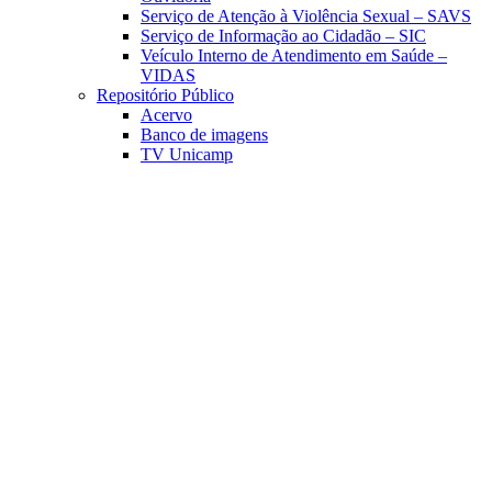
Serviço de Atenção à Violência Sexual – SAVS
Serviço de Informação ao Cidadão – SIC
Veículo Interno de Atendimento em Saúde –
VIDAS
Repositório Público
Acervo
Banco de imagens
TV Unicamp
Link para o Facebook
Link para o Linkedin