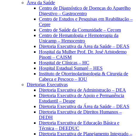
Área da Saúde
Centro de Diagnóstico de Doenças do Aparelho
Digestivo – Gastrocentro
Centro de Estudos e Pesquisas em Reabilitação –
Cepre
Centro de Saúde da Comunidade – Cecom
Centro de Hematologia e Hemoterapia da
Unicamp – Hemocentro
Diretoria Executiva da Área da Saúde – DEAS
Hospital da Mulher Prof. Dr. José Aristodemo
Pinotti – CAISM
Hospital de Clínicas – HC
Hospital Estadual Sumaré – HES
Instituto de Otorrinolaringologia & Cirurgia de
Cabeça e Pescoço – IOU
Diretorias Executivas
Diretoria Executiva de Administração – DEA
Diretoria Executiva de Apoio e Permanência
Estudantil – Deape
Diretoria Executiva da Área da Saúde – DEAS
Diretoria Executiva de Direitos Humanos –
DEDH
Diretoria Executiva de Educação Básica e
Técnica – DEEDUC
Diretoria Executiva de Planejamento Integrado –