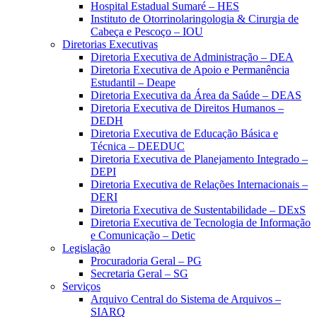
Hospital Estadual Sumaré – HES
Instituto de Otorrinolaringologia & Cirurgia de
Cabeça e Pescoço – IOU
Diretorias Executivas
Diretoria Executiva de Administração – DEA
Diretoria Executiva de Apoio e Permanência
Estudantil – Deape
Diretoria Executiva da Área da Saúde – DEAS
Diretoria Executiva de Direitos Humanos –
DEDH
Diretoria Executiva de Educação Básica e
Técnica – DEEDUC
Diretoria Executiva de Planejamento Integrado –
DEPI
Diretoria Executiva de Relações Internacionais –
DERI
Diretoria Executiva de Sustentabilidade – DExS
Diretoria Executiva de Tecnologia de Informação
e Comunicação – Detic
Legislação
Procuradoria Geral – PG
Secretaria Geral – SG
Serviços
Arquivo Central do Sistema de Arquivos –
SIARQ