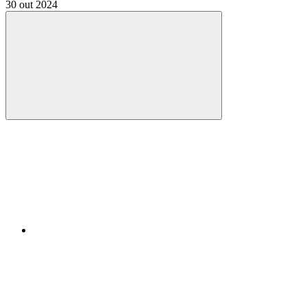
30 out 2024
Compartilhar
Compartilhar po
Compartilhar n