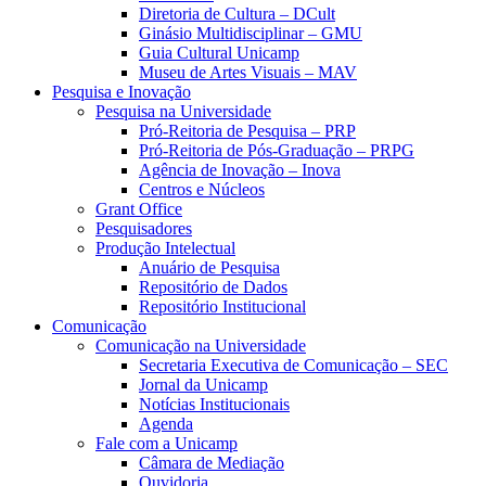
Diretoria de Cultura – DCult
Ginásio Multidisciplinar – GMU
Guia Cultural Unicamp
Museu de Artes Visuais – MAV
Pesquisa e Inovação
Pesquisa na Universidade
Pró-Reitoria de Pesquisa – PRP
Pró-Reitoria de Pós-Graduação – PRPG
Agência de Inovação – Inova
Centros e Núcleos
Grant Office
Pesquisadores
Produção Intelectual
Anuário de Pesquisa
Repositório de Dados
Repositório Institucional
Comunicação
Comunicação na Universidade
Secretaria Executiva de Comunicação – SEC
Jornal da Unicamp
Notícias Institucionais
Agenda
Fale com a Unicamp
Câmara de Mediação
Ouvidoria