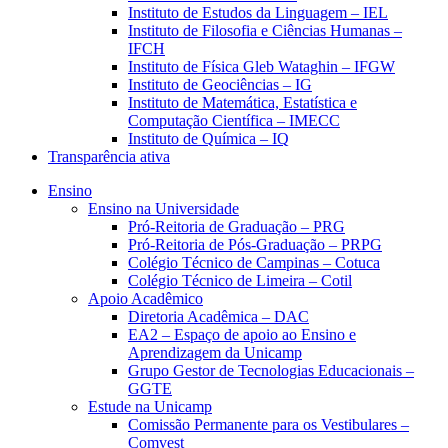
Instituto de Estudos da Linguagem – IEL
Instituto de Filosofia e Ciências Humanas –
IFCH
Instituto de Física Gleb Wataghin – IFGW
Instituto de Geociências – IG
Instituto de Matemática, Estatística e
Computação Científica – IMECC
Instituto de Química – IQ
Transparência ativa
Ensino
Ensino na Universidade
Pró-Reitoria de Graduação – PRG
Pró-Reitoria de Pós-Graduação – PRPG
Colégio Técnico de Campinas – Cotuca
Colégio Técnico de Limeira – Cotil
Apoio Acadêmico
Diretoria Acadêmica – DAC
EA2 – Espaço de apoio ao Ensino e
Aprendizagem da Unicamp
Grupo Gestor de Tecnologias Educacionais –
GGTE
Estude na Unicamp
Comissão Permanente para os Vestibulares –
Comvest