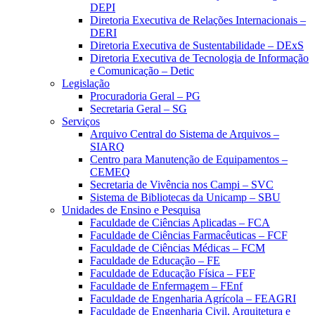
DEPI
Diretoria Executiva de Relações Internacionais –
DERI
Diretoria Executiva de Sustentabilidade – DExS
Diretoria Executiva de Tecnologia de Informação
e Comunicação – Detic
Legislação
Procuradoria Geral – PG
Secretaria Geral – SG
Serviços
Arquivo Central do Sistema de Arquivos –
SIARQ
Centro para Manutenção de Equipamentos –
CEMEQ
Secretaria de Vivência nos Campi – SVC
Sistema de Bibliotecas da Unicamp – SBU
Unidades de Ensino e Pesquisa
Faculdade de Ciências Aplicadas – FCA
Faculdade de Ciências Farmacêuticas – FCF
Faculdade de Ciências Médicas – FCM
Faculdade de Educação – FE
Faculdade de Educação Física – FEF
Faculdade de Enfermagem – FEnf
Faculdade de Engenharia Agrícola – FEAGRI
Faculdade de Engenharia Civil, Arquitetura e