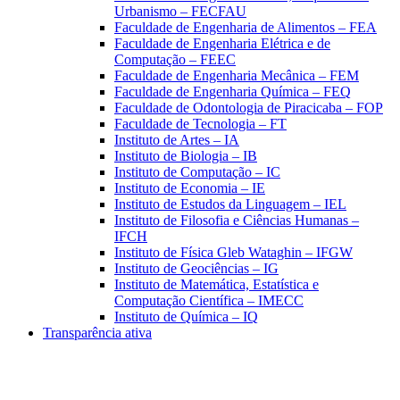
Urbanismo – FECFAU
Faculdade de Engenharia de Alimentos – FEA
Faculdade de Engenharia Elétrica e de
Computação – FEEC
Faculdade de Engenharia Mecânica – FEM
Faculdade de Engenharia Química – FEQ
Faculdade de Odontologia de Piracicaba – FOP
Faculdade de Tecnologia – FT
Instituto de Artes – IA
Instituto de Biologia – IB
Instituto de Computação – IC
Instituto de Economia – IE
Instituto de Estudos da Linguagem – IEL
Instituto de Filosofia e Ciências Humanas –
IFCH
Instituto de Física Gleb Wataghin – IFGW
Instituto de Geociências – IG
Instituto de Matemática, Estatística e
Computação Científica – IMECC
Instituto de Química – IQ
Transparência ativa
Aumentar fonte