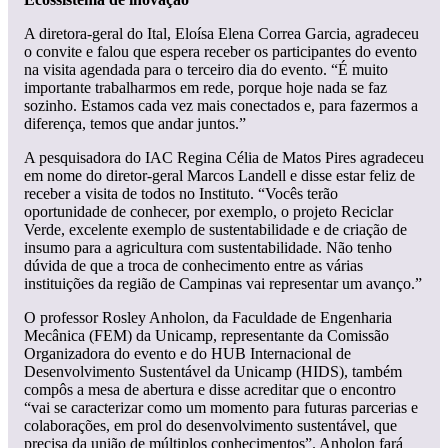
A diretora-geral do Ital, Eloísa Elena Correa Garcia, agradeceu
o convite e falou que espera receber os participantes do evento
na visita agendada para o terceiro dia do evento. “É muito
importante trabalharmos em rede, porque hoje nada se faz
sozinho. Estamos cada vez mais conectados e, para fazermos a
diferença, temos que andar juntos.”
A pesquisadora do IAC Regina Célia de Matos Pires agradeceu
em nome do diretor-geral Marcos Landell e disse estar feliz de
receber a visita de todos no Instituto. “Vocês terão
oportunidade de conhecer, por exemplo, o projeto Reciclar
Verde, excelente exemplo de sustentabilidade e de criação de
insumo para a agricultura com sustentabilidade. Não tenho
dúvida de que a troca de conhecimento entre as várias
instituições da região de Campinas vai representar um avanço.”
O professor Rosley Anholon, da Faculdade de Engenharia
Mecânica (FEM) da Unicamp, representante da Comissão
Organizadora do evento e do HUB Internacional de
Desenvolvimento Sustentável da Unicamp (HIDS), também
compôs a mesa de abertura e disse acreditar que o encontro
“vai se caracterizar como um momento para futuras parcerias e
colaborações, em prol do desenvolvimento sustentável, que
precisa da união de múltiplos conhecimentos”. Anholon fará