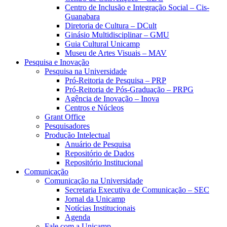
Centro de Inclusão e Integração Social – Cis-
Guanabara
Diretoria de Cultura – DCult
Ginásio Multidisciplinar – GMU
Guia Cultural Unicamp
Museu de Artes Visuais – MAV
Pesquisa e Inovação
Pesquisa na Universidade
Pró-Reitoria de Pesquisa – PRP
Pró-Reitoria de Pós-Graduação – PRPG
Agência de Inovação – Inova
Centros e Núcleos
Grant Office
Pesquisadores
Produção Intelectual
Anuário de Pesquisa
Repositório de Dados
Repositório Institucional
Comunicação
Comunicação na Universidade
Secretaria Executiva de Comunicação – SEC
Jornal da Unicamp
Notícias Institucionais
Agenda
Fale com a Unicamp