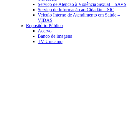
Serviço de Atenção à Violência Sexual – SAVS
Serviço de Informação ao Cidadão – SIC
Veículo Interno de Atendimento em Saúde –
VIDAS
Repositório Público
Acervo
Banco de imagens
TV Unicamp
Link para o Facebook
Link para o Linkedin