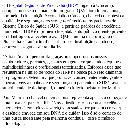
O
Hospital Regional de Piracicaba (HRP)
, ligado à Unicamp,
conquistou o selo diamante do programa QMentum International,
por meio da instituição Accreditation Canada, chancela que atesta a
qualidade e segurança dos serviços oferecidos aos pacientes do
Sistema Único de Saúde (SUS), a partir de padrões de excelência
mundial. O HRP é o primeiro hospital, tanto público quanto privado
ou filantrópico, a receber o aval QMentum na macrorregião de
Piracicaba. O anúncio oficial, feito pela instituição canadense,
ocorreu na segunda-feira, dia 16.
“A trajetória foi percorrida graças ao empenho dos nossos
colaboradores, gerentes, gestores em geral, corpo clínico, equipes
multidisciplinares e profissionais terceirizados. Esforços esses que
resultaram na união de todos do HRP na busca pelo selo diamante
do programa QMentum, que promove, consequentemente, ganhos
imensuráveis à qualidade e segurança do paciente do SUS”, avalia o
superintendente do hospital, o médico infectologista Vitor Marim.
Para Marim, a chancela internacional representa apenas o começo de
uma nova era para o HRP. “Nossa instituição buscou a excelência
internacional em todos os serviços prestados porque tem certeza que
a essência cravada em seu DNA é o cuidar. Isso é só o começo de
uma busca incessante pela melhoria contínua”, disse o médico
infectologista.