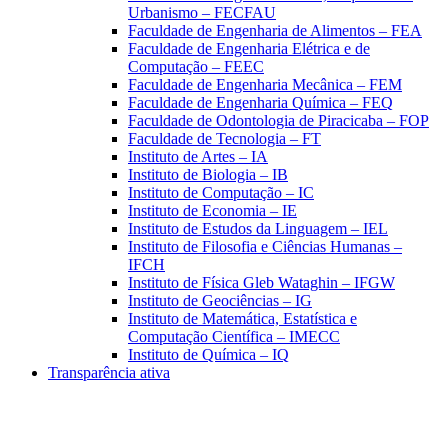
Urbanismo – FECFAU
Faculdade de Engenharia de Alimentos – FEA
Faculdade de Engenharia Elétrica e de
Computação – FEEC
Faculdade de Engenharia Mecânica – FEM
Faculdade de Engenharia Química – FEQ
Faculdade de Odontologia de Piracicaba – FOP
Faculdade de Tecnologia – FT
Instituto de Artes – IA
Instituto de Biologia – IB
Instituto de Computação – IC
Instituto de Economia – IE
Instituto de Estudos da Linguagem – IEL
Instituto de Filosofia e Ciências Humanas –
IFCH
Instituto de Física Gleb Wataghin – IFGW
Instituto de Geociências – IG
Instituto de Matemática, Estatística e
Computação Científica – IMECC
Instituto de Química – IQ
Transparência ativa
Aumentar fonte