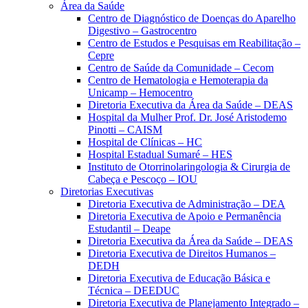
Área da Saúde
Centro de Diagnóstico de Doenças do Aparelho
Digestivo – Gastrocentro
Centro de Estudos e Pesquisas em Reabilitação –
Cepre
Centro de Saúde da Comunidade – Cecom
Centro de Hematologia e Hemoterapia da
Unicamp – Hemocentro
Diretoria Executiva da Área da Saúde – DEAS
Hospital da Mulher Prof. Dr. José Aristodemo
Pinotti – CAISM
Hospital de Clínicas – HC
Hospital Estadual Sumaré – HES
Instituto de Otorrinolaringologia & Cirurgia de
Cabeça e Pescoço – IOU
Diretorias Executivas
Diretoria Executiva de Administração – DEA
Diretoria Executiva de Apoio e Permanência
Estudantil – Deape
Diretoria Executiva da Área da Saúde – DEAS
Diretoria Executiva de Direitos Humanos –
DEDH
Diretoria Executiva de Educação Básica e
Técnica – DEEDUC
Diretoria Executiva de Planejamento Integrado –