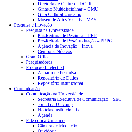
Diretoria de Cultura – DCult
Ginásio Multidisciplinar – GMU
Guia Cultural Unicamp
Museu de Artes Visuais – MAV
Pesquisa e Inovação
Pesquisa na Universidade
Pró-Reitoria de Pesquisa – PRP
Pró-Reitoria de Pós-Graduação – PRPG
Agência de Inovação – Inova
Centros e Núcleos
Grant Office
Pesquisadores
Produção Intelectual
Anuário de Pesquisa
Repositório de Dados
Repositório Institucional
Comunicação
Comunicação na Universidade
Secretaria Executiva de Comunicação – SEC
Jornal da Unicamp
Notícias Institucionais
Agenda
Fale com a Unicamp
Câmara de Mediação
Ouvidoria