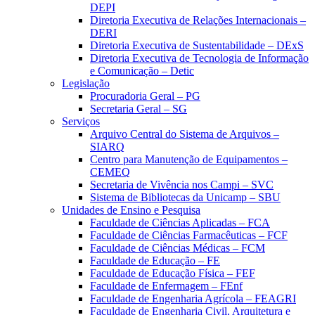
DEPI
Diretoria Executiva de Relações Internacionais –
DERI
Diretoria Executiva de Sustentabilidade – DExS
Diretoria Executiva de Tecnologia de Informação
e Comunicação – Detic
Legislação
Procuradoria Geral – PG
Secretaria Geral – SG
Serviços
Arquivo Central do Sistema de Arquivos –
SIARQ
Centro para Manutenção de Equipamentos –
CEMEQ
Secretaria de Vivência nos Campi – SVC
Sistema de Bibliotecas da Unicamp – SBU
Unidades de Ensino e Pesquisa
Faculdade de Ciências Aplicadas – FCA
Faculdade de Ciências Farmacêuticas – FCF
Faculdade de Ciências Médicas – FCM
Faculdade de Educação – FE
Faculdade de Educação Física – FEF
Faculdade de Enfermagem – FEnf
Faculdade de Engenharia Agrícola – FEAGRI
Faculdade de Engenharia Civil, Arquitetura e