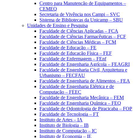
Centro para Manutenção de Equipamentos –
CEMEQ
Secretaria de Vivência nos Campi – SVC
Sistema de Bibliotecas da Unicamp – SBU
Unidades de Ensino e Pesquisa
Faculdade de Ciências Aplicadas – FCA
Faculdade de Ciências Farmacêuticas – FCF
Faculdade de Ciências Médicas – FCM
Faculdade de Educação – FE
Faculdade de Educação Física – FEF
Faculdade de Enfermagem – FEnf
Faculdade de Engenharia Agrícola – FEAGRI
Faculdade de Engenharia Civil, Arquitetura e
Urbanismo – FECFAU
Faculdade de Engenharia de Alimentos – FEA
Faculdade de Engenharia Elétrica e de
Computação – FEEC
Faculdade de Engenharia Mecânica – FEM
Faculdade de Engenharia Química – FEQ
Faculdade de Odontologia de Piracicaba – FOP
Faculdade de Tecnologia – FT
Instituto de Artes – IA
Instituto de Biologia – IB
Instituto de Computação – IC
Instituto de Economia – IE