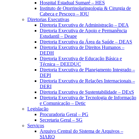
Hospital Estadual Sumaré – HES
Instituto de Otorrinolaringologia & Cirurgia de
Cabeça e Pescoço – IOU
Diretorias Executivas
Diretoria Executiva de Administração – DEA
Diretoria Executiva de Apoio e Permanência
Estudantil – Deape
Diretoria Executiva da Área da Saúde – DEAS
Diretoria Executiva de Direitos Humanos –
DEDH
Diretoria Executiva de Educação Básica e
Técnica – DEEDUC
Diretoria Executiva de Planejamento Integrado –
DEPI
Diretoria Executiva de Relações Internacionais –
DERI
Diretoria Executiva de Sustentabilidade – DExS
Diretoria Executiva de Tecnologia de Informação
e Comunicação – Detic
Legislação
Procuradoria Geral – PG
Secretaria Geral – SG
Serviços
Arquivo Central do Sistema de Arquivos –
SIARQ