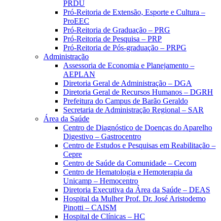
PRDU
Pró-Reitoria de Extensão, Esporte e Cultura –
ProEEC
Pró-Reitoria de Graduação – PRG
Pró-Reitoria de Pesquisa – PRP
Pró-Reitoria de Pós-graduação – PRPG
Administração
Assessoria de Economia e Planejamento –
AEPLAN
Diretoria Geral de Administração – DGA
Diretoria Geral de Recursos Humanos – DGRH
Prefeitura do Campus de Barão Geraldo
Secretaria de Administração Regional – SAR
Área da Saúde
Centro de Diagnóstico de Doenças do Aparelho
Digestivo – Gastrocentro
Centro de Estudos e Pesquisas em Reabilitação –
Cepre
Centro de Saúde da Comunidade – Cecom
Centro de Hematologia e Hemoterapia da
Unicamp – Hemocentro
Diretoria Executiva da Área da Saúde – DEAS
Hospital da Mulher Prof. Dr. José Aristodemo
Pinotti – CAISM
Hospital de Clínicas – HC