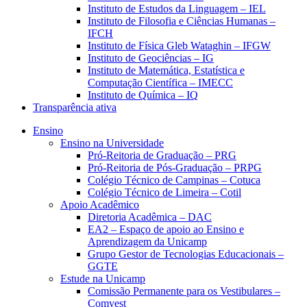
Instituto de Estudos da Linguagem – IEL
Instituto de Filosofia e Ciências Humanas –
IFCH
Instituto de Física Gleb Wataghin – IFGW
Instituto de Geociências – IG
Instituto de Matemática, Estatística e
Computação Científica – IMECC
Instituto de Química – IQ
Transparência ativa
Ensino
Ensino na Universidade
Pró-Reitoria de Graduação – PRG
Pró-Reitoria de Pós-Graduação – PRPG
Colégio Técnico de Campinas – Cotuca
Colégio Técnico de Limeira – Cotil
Apoio Acadêmico
Diretoria Acadêmica – DAC
EA2 – Espaço de apoio ao Ensino e
Aprendizagem da Unicamp
Grupo Gestor de Tecnologias Educacionais –
GGTE
Estude na Unicamp
Comissão Permanente para os Vestibulares –
Comvest