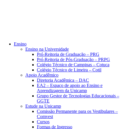
Ensino
Ensino na Universidade
Pró-Reitoria de Graduação – PRG
Pró-Reitoria de Pós-Graduação – PRPG
Colégio Técnico de Campinas – Cotuca
Colégio Técnico de Limeira – Cotil
Apoio Acadêmico
Diretoria Acadêmica – DAC
EA2 – Espaço de apoio ao Ensino e
Aprendizagem da Unicamp
Grupo Gestor de Tecnologias Educacionais –
GGTE
Estude na Unicamp
Comissão Permanente para os Vestibulares –
Comvest
Cursos
Formas de Ingresso