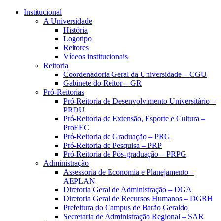
Conteúdo principal
Menu principal
Rodapé
Institucional
A Universidade
História
Logotipo
Reitores
Vídeos institucionais
Reitoria
Coordenadoria Geral da Universidade – CGU
Gabinete do Reitor – GR
Pró-Reitorias
Pró-Reitoria de Desenvolvimento Universitário –
PRDU
Pró-Reitoria de Extensão, Esporte e Cultura –
ProEEC
Pró-Reitoria de Graduação – PRG
Pró-Reitoria de Pesquisa – PRP
Pró-Reitoria de Pós-graduação – PRPG
Administração
Assessoria de Economia e Planejamento –
AEPLAN
Diretoria Geral de Administração – DGA
Diretoria Geral de Recursos Humanos – DGRH
Prefeitura do Campus de Barão Geraldo
Secretaria de Administração Regional – SAR