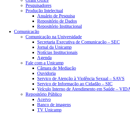
Grant Office
Pesquisadores
Produção Intelectual
Anuário de Pesquisa
Repositório de Dados
Repositório Institucional
Comunicação
Comunicação na Universidade
Secretaria Executiva de Comunicação – SEC
Jornal da Unicamp
Notícias Institucionais
Agenda
Fale com a Unicamp
Câmara de Mediação
Ouvidoria
Serviço de Atenção à Violência Sexual – SAVS
Serviço de Informação ao Cidadão – SIC
Veículo Interno de Atendimento em Saúde – VID
Repositório Público
Acervo
Banco de imagens
TV Unicamp
Link para o Faceboo