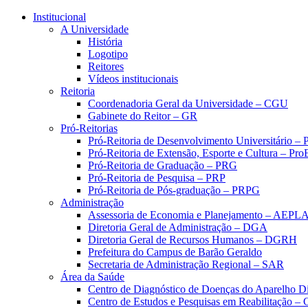
Conteúdo principal
Menu principal
Rodapé
Institucional
A Universidade
História
Logotipo
Reitores
Vídeos institucionais
Reitoria
Coordenadoria Geral da Universidade – CGU
Gabinete do Reitor – GR
Pró-Reitorias
Pró-Reitoria de Desenvolvimento Universitário 
Pró-Reitoria de Extensão, Esporte e Cultura – Pr
Pró-Reitoria de Graduação – PRG
Pró-Reitoria de Pesquisa – PRP
Pró-Reitoria de Pós-graduação – PRPG
Administração
Assessoria de Economia e Planejamento – AEPL
Diretoria Geral de Administração – DGA
Diretoria Geral de Recursos Humanos – DGRH
Prefeitura do Campus de Barão Geraldo
Secretaria de Administração Regional – SAR
Área da Saúde
Centro de Diagnóstico de Doenças do Aparelho Di
Centro de Estudos e Pesquisas em Reabilitação – 