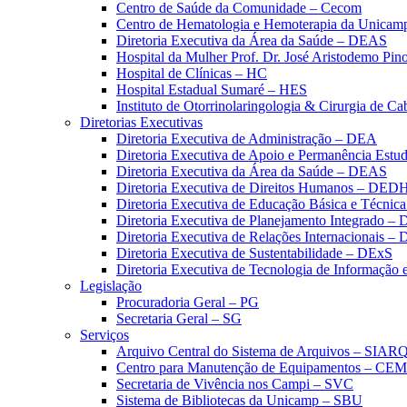
Centro de Saúde da Comunidade – Cecom
Centro de Hematologia e Hemoterapia da Unicam
Diretoria Executiva da Área da Saúde – DEAS
Hospital da Mulher Prof. Dr. José Aristodemo Pi
Hospital de Clínicas – HC
Hospital Estadual Sumaré – HES
Instituto de Otorrinolaringologia & Cirurgia de C
Diretorias Executivas
Diretoria Executiva de Administração – DEA
Diretoria Executiva de Apoio e Permanência Estud
Diretoria Executiva da Área da Saúde – DEAS
Diretoria Executiva de Direitos Humanos – DED
Diretoria Executiva de Educação Básica e Técn
Diretoria Executiva de Planejamento Integrado –
Diretoria Executiva de Relações Internacionais –
Diretoria Executiva de Sustentabilidade – DExS
Diretoria Executiva de Tecnologia de Informação
Legislação
Procuradoria Geral – PG
Secretaria Geral – SG
Serviços
Arquivo Central do Sistema de Arquivos – SIAR
Centro para Manutenção de Equipamentos – CE
Secretaria de Vivência nos Campi – SVC
Sistema de Bibliotecas da Unicamp – SBU