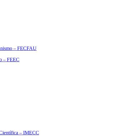
rbanismo – FECFAU
ão – FEEC
o Científica – IMECC