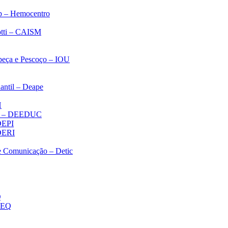
p – Hemocentro
notti – CAISM
abeça e Pescoço – IOU
antil – Deape
H
ica – DEEDUC
 DEPI
 DERI
 e Comunicação – Detic
Q
MEQ