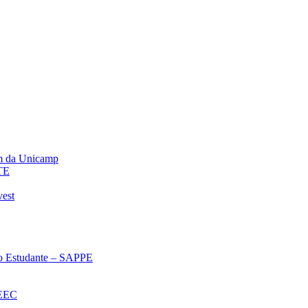
m da Unicamp
TE
vest
 ao Estudante – SAPPE
oEEC