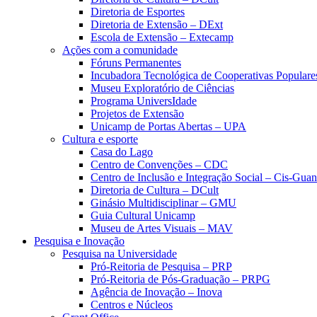
Diretoria de Esportes
Diretoria de Extensão – DExt
Escola de Extensão – Extecamp
Ações com a comunidade
Fóruns Permanentes
Incubadora Tecnológica de Cooperativas Popular
Museu Exploratório de Ciências
Programa UniversIdade
Projetos de Extensão
Unicamp de Portas Abertas – UPA
Cultura e esporte
Casa do Lago
Centro de Convenções – CDC
Centro de Inclusão e Integração Social – Cis-Gua
Diretoria de Cultura – DCult
Ginásio Multidisciplinar – GMU
Guia Cultural Unicamp
Museu de Artes Visuais – MAV
Pesquisa e Inovação
Pesquisa na Universidade
Pró-Reitoria de Pesquisa – PRP
Pró-Reitoria de Pós-Graduação – PRPG
Agência de Inovação – Inova
Centros e Núcleos