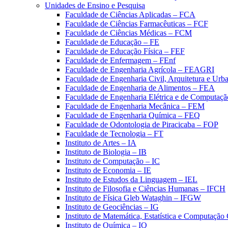
Unidades de Ensino e Pesquisa
Faculdade de Ciências Aplicadas – FCA
Faculdade de Ciências Farmacêuticas – FCF
Faculdade de Ciências Médicas – FCM
Faculdade de Educação – FE
Faculdade de Educação Física – FEF
Faculdade de Enfermagem – FEnf
Faculdade de Engenharia Agrícola – FEAGRI
Faculdade de Engenharia Civil, Arquitetura e U
Faculdade de Engenharia de Alimentos – FEA
Faculdade de Engenharia Elétrica e de Computaç
Faculdade de Engenharia Mecânica – FEM
Faculdade de Engenharia Química – FEQ
Faculdade de Odontologia de Piracicaba – FOP
Faculdade de Tecnologia – FT
Instituto de Artes – IA
Instituto de Biologia – IB
Instituto de Computação – IC
Instituto de Economia – IE
Instituto de Estudos da Linguagem – IEL
Instituto de Filosofia e Ciências Humanas – IFCH
Instituto de Física Gleb Wataghin – IFGW
Instituto de Geociências – IG
Instituto de Matemática, Estatística e Computaçã
Instituto de Química – IQ