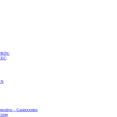
– PRDU
oEEC
AN
gestivo – Gastrocentro
Cepre