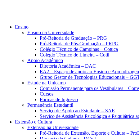
Ensino
Ensino na Universidade
Pró-Reitoria de Graduação – PRG
Pró-Reitoria de Pós-Graduação – PRPG
Colégio Técnico de Campinas – Cotuca
Colégio Técnico de Limeira – Cotil
Apoio Acadêmico
Diretoria Acadêmica – DAC
EA2 – Espaço de apoio ao Ensino e Aprendizage
Grupo Gestor de Tecnologias Educacionais – GG
Estude na Unicamp
Comissão Permanente para os Vestibulares – Com
Cursos
Formas de Ingresso
Permanência Estudantil
Serviço de Apoio ao Estudante – SAE
Serviço de Assistência Psicológica e Psiquiátrica
Extensão e Cultura
Extensão na Universidade
Pró-Reitoria de Extensão, Esporte e Cultura – Pr
Diretoria de Cultura – DCult