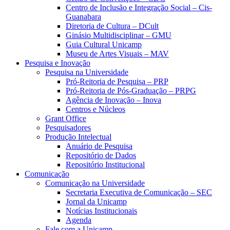
Centro de Inclusão e Integração Social – Cis-
Guanabara
Diretoria de Cultura – DCult
Ginásio Multidisciplinar – GMU
Guia Cultural Unicamp
Museu de Artes Visuais – MAV
Pesquisa e Inovação
Pesquisa na Universidade
Pró-Reitoria de Pesquisa – PRP
Pró-Reitoria de Pós-Graduação – PRPG
Agência de Inovação – Inova
Centros e Núcleos
Grant Office
Pesquisadores
Produção Intelectual
Anuário de Pesquisa
Repositório de Dados
Repositório Institucional
Comunicação
Comunicação na Universidade
Secretaria Executiva de Comunicação – SEC
Jornal da Unicamp
Notícias Institucionais
Agenda
Fale com a Unicamp