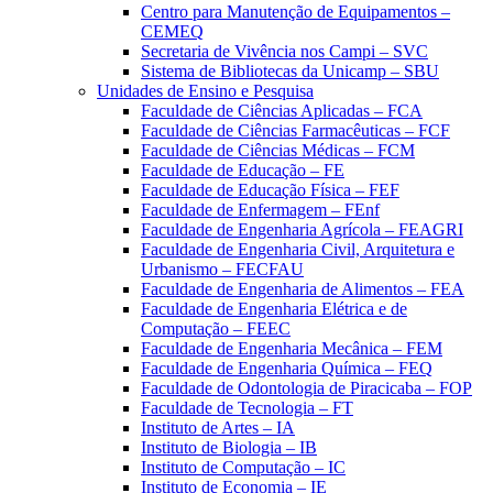
Centro para Manutenção de Equipamentos –
CEMEQ
Secretaria de Vivência nos Campi – SVC
Sistema de Bibliotecas da Unicamp – SBU
Unidades de Ensino e Pesquisa
Faculdade de Ciências Aplicadas – FCA
Faculdade de Ciências Farmacêuticas – FCF
Faculdade de Ciências Médicas – FCM
Faculdade de Educação – FE
Faculdade de Educação Física – FEF
Faculdade de Enfermagem – FEnf
Faculdade de Engenharia Agrícola – FEAGRI
Faculdade de Engenharia Civil, Arquitetura e
Urbanismo – FECFAU
Faculdade de Engenharia de Alimentos – FEA
Faculdade de Engenharia Elétrica e de
Computação – FEEC
Faculdade de Engenharia Mecânica – FEM
Faculdade de Engenharia Química – FEQ
Faculdade de Odontologia de Piracicaba – FOP
Faculdade de Tecnologia – FT
Instituto de Artes – IA
Instituto de Biologia – IB
Instituto de Computação – IC
Instituto de Economia – IE