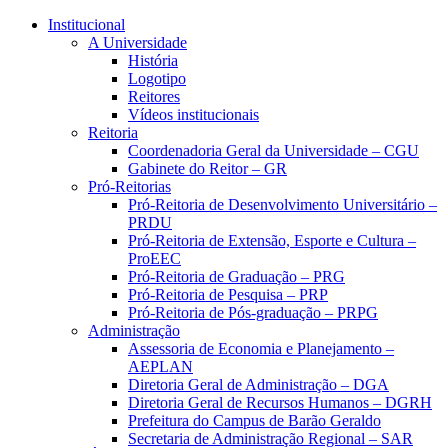
Conteúdo principal
Menu principal
Rodapé
Institucional
A Universidade
História
Logotipo
Reitores
Vídeos institucionais
Reitoria
Coordenadoria Geral da Universidade – CGU
Gabinete do Reitor – GR
Pró-Reitorias
Pró-Reitoria de Desenvolvimento Universitário –
PRDU
Pró-Reitoria de Extensão, Esporte e Cultura –
ProEEC
Pró-Reitoria de Graduação – PRG
Pró-Reitoria de Pesquisa – PRP
Pró-Reitoria de Pós-graduação – PRPG
Administração
Assessoria de Economia e Planejamento –
AEPLAN
Diretoria Geral de Administração – DGA
Diretoria Geral de Recursos Humanos – DGRH
Prefeitura do Campus de Barão Geraldo
Secretaria de Administração Regional – SAR