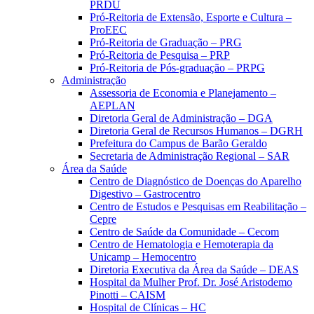
PRDU
Pró-Reitoria de Extensão, Esporte e Cultura –
ProEEC
Pró-Reitoria de Graduação – PRG
Pró-Reitoria de Pesquisa – PRP
Pró-Reitoria de Pós-graduação – PRPG
Administração
Assessoria de Economia e Planejamento –
AEPLAN
Diretoria Geral de Administração – DGA
Diretoria Geral de Recursos Humanos – DGRH
Prefeitura do Campus de Barão Geraldo
Secretaria de Administração Regional – SAR
Área da Saúde
Centro de Diagnóstico de Doenças do Aparelho
Digestivo – Gastrocentro
Centro de Estudos e Pesquisas em Reabilitação –
Cepre
Centro de Saúde da Comunidade – Cecom
Centro de Hematologia e Hemoterapia da
Unicamp – Hemocentro
Diretoria Executiva da Área da Saúde – DEAS
Hospital da Mulher Prof. Dr. José Aristodemo
Pinotti – CAISM
Hospital de Clínicas – HC