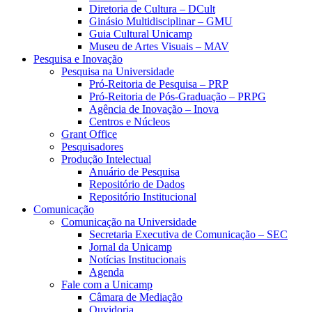
Diretoria de Cultura – DCult
Ginásio Multidisciplinar – GMU
Guia Cultural Unicamp
Museu de Artes Visuais – MAV
Pesquisa e Inovação
Pesquisa na Universidade
Pró-Reitoria de Pesquisa – PRP
Pró-Reitoria de Pós-Graduação – PRPG
Agência de Inovação – Inova
Centros e Núcleos
Grant Office
Pesquisadores
Produção Intelectual
Anuário de Pesquisa
Repositório de Dados
Repositório Institucional
Comunicação
Comunicação na Universidade
Secretaria Executiva de Comunicação – SEC
Jornal da Unicamp
Notícias Institucionais
Agenda
Fale com a Unicamp
Câmara de Mediação
Ouvidoria