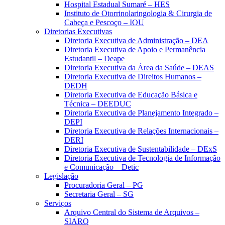
Hospital Estadual Sumaré – HES
Instituto de Otorrinolaringologia & Cirurgia de
Cabeça e Pescoço – IOU
Diretorias Executivas
Diretoria Executiva de Administração – DEA
Diretoria Executiva de Apoio e Permanência
Estudantil – Deape
Diretoria Executiva da Área da Saúde – DEAS
Diretoria Executiva de Direitos Humanos –
DEDH
Diretoria Executiva de Educação Básica e
Técnica – DEEDUC
Diretoria Executiva de Planejamento Integrado –
DEPI
Diretoria Executiva de Relações Internacionais –
DERI
Diretoria Executiva de Sustentabilidade – DExS
Diretoria Executiva de Tecnologia de Informação
e Comunicação – Detic
Legislação
Procuradoria Geral – PG
Secretaria Geral – SG
Serviços
Arquivo Central do Sistema de Arquivos –
SIARQ