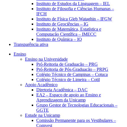
Instituto de Estudos da Linguagem – IEL
Instituto de Filosofia e Ciências Humanas –
IFCH
Instituto de Física Gleb Wataghin – IFGW
Instituto de Geociências – IG
Instituto de Matemática, Estatística e
Computação Científica – IMECC
Instituto de Química – IQ
Transparência ativa
Ensino
Ensino na Universidade
Pró-Reitoria de Graduação – PRG
Pró-Reitoria de Pós-Graduação – PRPG
Colégio Técnico de Campinas – Cotuca
Colégio Técnico de Limeira – Cotil
Apoio Acadêmico
Diretoria Acadêmica – DAC
EA2 – Espaço de apoio ao Ensino e
Aprendizagem da Unicamp
Grupo Gestor de Tecnologias Educacionais –
GGTE
Estude na Unicamp
Comissão Permanente para os Vestibulares –
Comvest