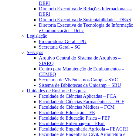
DEPI
Diretoria Executiva de Relações Internacionais –
DERI
Diretoria Executiva de Sustentabilidade – DExS
Diretoria Executiva de Tecnologia de Informação
e Comunicação – Detic
Legislação
Procuradoria Geral – PG
Secretaria Geral – SG
Serviços
Arquivo Central do Sistema de Arquivos –
SIARQ
Centro para Manutenção de Equipamentos –
CEMEQ
Secretaria de Vivência nos Campi – SVC
Sistema de Bibliotecas da Unicamp – SBU
Unidades de Ensino e Pesquisa
Faculdade de Ciências Aplicadas – FCA
Faculdade de Ciências Farmacêuticas – FCF
Faculdade de Ciências Médicas – FCM
Faculdade de Educação – FE
Faculdade de Educação Física – FEF
Faculdade de Enfermagem – FEnf
Faculdade de Engenharia Agrícola – FEAGRI
Faculdade de Engenharia Civil, Arquitetura e