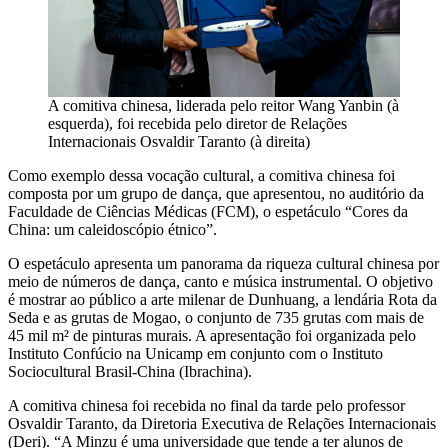
A comitiva chinesa, liderada pelo reitor Wang Yanbin (à
esquerda), foi recebida pelo diretor de Relações
Internacionais Osvaldir Taranto (à direita)
Como exemplo dessa vocação cultural, a comitiva chinesa foi
composta por um grupo de dança, que apresentou, no auditório da
Faculdade de Ciências Médicas (FCM), o espetáculo “Cores da
China: um caleidoscópio étnico”.
O espetáculo apresenta um panorama da riqueza cultural chinesa por
meio de números de dança, canto e música instrumental. O objetivo
é mostrar ao público a arte milenar de Dunhuang, a lendária Rota da
Seda e as grutas de Mogao, o conjunto de 735 grutas com mais de
45 mil m² de pinturas murais. A apresentação foi organizada pelo
Instituto Confúcio na Unicamp em conjunto com o Instituto
Sociocultural Brasil-China (Ibrachina).
A comitiva chinesa foi recebida no final da tarde pelo professor
Osvaldir Taranto, da Diretoria Executiva de Relações Internacionais
(Deri). “A Minzu é uma universidade que tende a ter alunos de