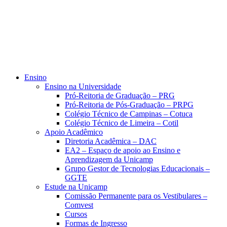
Ensino
Ensino na Universidade
Pró-Reitoria de Graduação – PRG
Pró-Reitoria de Pós-Graduação – PRPG
Colégio Técnico de Campinas – Cotuca
Colégio Técnico de Limeira – Cotil
Apoio Acadêmico
Diretoria Acadêmica – DAC
EA2 – Espaço de apoio ao Ensino e
Aprendizagem da Unicamp
Grupo Gestor de Tecnologias Educacionais –
GGTE
Estude na Unicamp
Comissão Permanente para os Vestibulares –
Comvest
Cursos
Formas de Ingresso