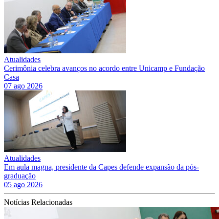
Atualidades
Cerimônia celebra avanços no acordo entre Unicamp e Fundação
Casa
07 ago 2026
Atualidades
Em aula magna, presidente da Capes defende expansão da pós-
graduação
05 ago 2026
Notícias Relacionadas