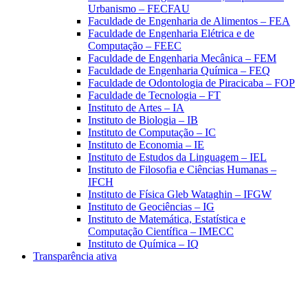
Urbanismo – FECFAU
Faculdade de Engenharia de Alimentos – FEA
Faculdade de Engenharia Elétrica e de
Computação – FEEC
Faculdade de Engenharia Mecânica – FEM
Faculdade de Engenharia Química – FEQ
Faculdade de Odontologia de Piracicaba – FOP
Faculdade de Tecnologia – FT
Instituto de Artes – IA
Instituto de Biologia – IB
Instituto de Computação – IC
Instituto de Economia – IE
Instituto de Estudos da Linguagem – IEL
Instituto de Filosofia e Ciências Humanas –
IFCH
Instituto de Física Gleb Wataghin – IFGW
Instituto de Geociências – IG
Instituto de Matemática, Estatística e
Computação Científica – IMECC
Instituto de Química – IQ
Transparência ativa
Aumentar fonte