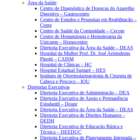
Área da Saúde
Centro de Diagnóstico de Doenças do Aparelho
Digestivo – Gastrocentro
Centro de Estudos e Pesquisas em Reabilitação –
Cepre
Centro de Saúde da Comunidade – Cecom
Centro de Hematologia e Hemoterapia da
Unicamp – Hemocentro
Diretoria Executiva da Área da Saúde – DEAS
Hospital da Mulher Prof. Dr. José Aristodemo
Pinotti – CAISM
Hospital de Clínicas – HC
Hospital Estadual Sumaré – HES
Instituto de Otorrinolaringologia & Cirurgia de
Cabeça e Pescoço – IOU
Diretorias Executivas
Diretoria Executiva de Administração – DEA
Diretoria Executiva de Apoio e Permanência
Estudantil – Deape
Diretoria Executiva da Área da Saúde – DEAS
Diretoria Executiva de Direitos Humanos –
DEDH
Diretoria Executiva de Educação Básica e
Técnica – DEEDUC
Diretoria Executiva de Planejamento Integrado –