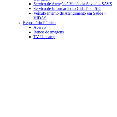
Serviço de Atenção à Violência Sexual – SAVS
Serviço de Informação ao Cidadão – SIC
Veículo Interno de Atendimento em Saúde –
VIDAS
Repositório Público
Acervo
Banco de imagens
TV Unicamp
Link para o Facebook
Link para o Linkedin