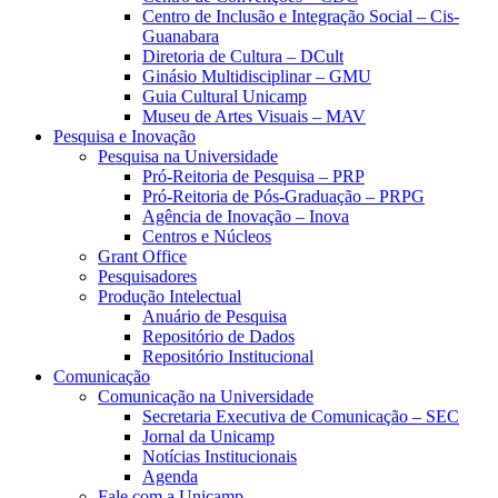
Centro de Inclusão e Integração Social – Cis-
Guanabara
Diretoria de Cultura – DCult
Ginásio Multidisciplinar – GMU
Guia Cultural Unicamp
Museu de Artes Visuais – MAV
Pesquisa e Inovação
Pesquisa na Universidade
Pró-Reitoria de Pesquisa – PRP
Pró-Reitoria de Pós-Graduação – PRPG
Agência de Inovação – Inova
Centros e Núcleos
Grant Office
Pesquisadores
Produção Intelectual
Anuário de Pesquisa
Repositório de Dados
Repositório Institucional
Comunicação
Comunicação na Universidade
Secretaria Executiva de Comunicação – SEC
Jornal da Unicamp
Notícias Institucionais
Agenda
Fale com a Unicamp