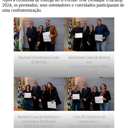
2024, os premiados, seus orientadores e convidados participaram de
uma confraternização.
Raphael Cavalcante Costa
Joahannes Costa (à direita)
(à direita)
e o
orientador Leandro Villas
(à esquerda
Mariana Lana (à direita) e a
Caio M Castriotto (à
orientadora Rosângela
esquerda) e a
Ballini (à esquerda
orientadora Maria Gabriela