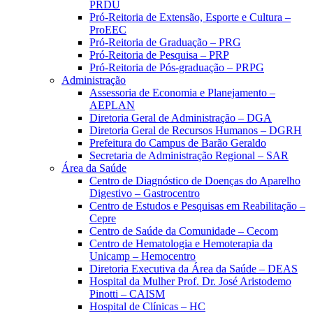
PRDU
Pró-Reitoria de Extensão, Esporte e Cultura –
ProEEC
Pró-Reitoria de Graduação – PRG
Pró-Reitoria de Pesquisa – PRP
Pró-Reitoria de Pós-graduação – PRPG
Administração
Assessoria de Economia e Planejamento –
AEPLAN
Diretoria Geral de Administração – DGA
Diretoria Geral de Recursos Humanos – DGRH
Prefeitura do Campus de Barão Geraldo
Secretaria de Administração Regional – SAR
Área da Saúde
Centro de Diagnóstico de Doenças do Aparelho
Digestivo – Gastrocentro
Centro de Estudos e Pesquisas em Reabilitação –
Cepre
Centro de Saúde da Comunidade – Cecom
Centro de Hematologia e Hemoterapia da
Unicamp – Hemocentro
Diretoria Executiva da Área da Saúde – DEAS
Hospital da Mulher Prof. Dr. José Aristodemo
Pinotti – CAISM
Hospital de Clínicas – HC