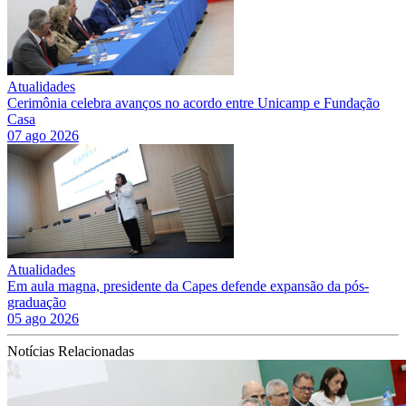
Atualidades
Cerimônia celebra avanços no acordo entre Unicamp e Fundação
Casa
07 ago 2026
Atualidades
Em aula magna, presidente da Capes defende expansão da pós-
graduação
05 ago 2026
Notícias Relacionadas