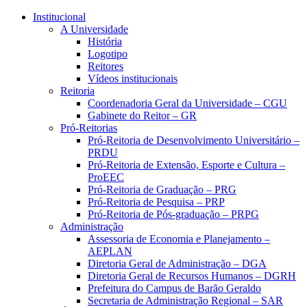
Conteúdo principal
Menu principal
Rodapé
Institucional
A Universidade
História
Logotipo
Reitores
Vídeos institucionais
Reitoria
Coordenadoria Geral da Universidade – CGU
Gabinete do Reitor – GR
Pró-Reitorias
Pró-Reitoria de Desenvolvimento Universitário –
PRDU
Pró-Reitoria de Extensão, Esporte e Cultura –
ProEEC
Pró-Reitoria de Graduação – PRG
Pró-Reitoria de Pesquisa – PRP
Pró-Reitoria de Pós-graduação – PRPG
Administração
Assessoria de Economia e Planejamento –
AEPLAN
Diretoria Geral de Administração – DGA
Diretoria Geral de Recursos Humanos – DGRH
Prefeitura do Campus de Barão Geraldo
Secretaria de Administração Regional – SAR