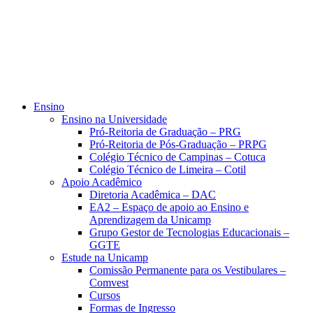
Ensino
Ensino na Universidade
Pró-Reitoria de Graduação – PRG
Pró-Reitoria de Pós-Graduação – PRPG
Colégio Técnico de Campinas – Cotuca
Colégio Técnico de Limeira – Cotil
Apoio Acadêmico
Diretoria Acadêmica – DAC
EA2 – Espaço de apoio ao Ensino e
Aprendizagem da Unicamp
Grupo Gestor de Tecnologias Educacionais –
GGTE
Estude na Unicamp
Comissão Permanente para os Vestibulares –
Comvest
Cursos
Formas de Ingresso