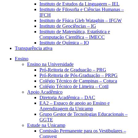
Instituto de Estudos da Linguagem – IEL
Instituto de Filosofia e Ciências Humanas –
IFCH
Instituto de Física Gleb Wataghin – IFGW
Instituto de Geociências – IG
Instituto de Matemática, Estatística e
Computação Científica – IMECC
Instituto de Química – IQ
Transparência ativa
Ensino
Ensino na Universidade
Pró-Reitoria de Graduação – PRG
Pró-Reitoria de Pós-Graduação – PRPG
Colégio Técnico de Campinas – Cotuca
Colégio Técnico de Limeira – Cotil
Apoio Acadêmico
Diretoria Acadêmica – DAC
EA2 – Espaço de apoio ao Ensino e
Aprendizagem da Unicamp
Grupo Gestor de Tecnologias Educacionais –
GGTE
Estude na Unicamp
Comissão Permanente para os Vestibulares –
Comvest