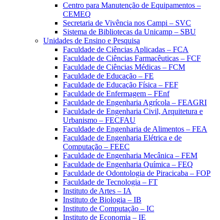
Centro para Manutenção de Equipamentos –
CEMEQ
Secretaria de Vivência nos Campi – SVC
Sistema de Bibliotecas da Unicamp – SBU
Unidades de Ensino e Pesquisa
Faculdade de Ciências Aplicadas – FCA
Faculdade de Ciências Farmacêuticas – FCF
Faculdade de Ciências Médicas – FCM
Faculdade de Educação – FE
Faculdade de Educação Física – FEF
Faculdade de Enfermagem – FEnf
Faculdade de Engenharia Agrícola – FEAGRI
Faculdade de Engenharia Civil, Arquitetura e
Urbanismo – FECFAU
Faculdade de Engenharia de Alimentos – FEA
Faculdade de Engenharia Elétrica e de
Computação – FEEC
Faculdade de Engenharia Mecânica – FEM
Faculdade de Engenharia Química – FEQ
Faculdade de Odontologia de Piracicaba – FOP
Faculdade de Tecnologia – FT
Instituto de Artes – IA
Instituto de Biologia – IB
Instituto de Computação – IC
Instituto de Economia – IE