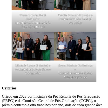
Bruna G Carvalho (à
Natália Silva (à direita) e o
direita) e a
orientador Mario Saad (à
orientadora Lucimara de la
esquerda)
Torre (à esquerda)
Michele Lopes (à direita) e
Deyse Fabricio (à direita) e
o orientador Laércio Barros
o
(à esquerda)
orientador Antonio Carlos
Vitte (à esquerda)
Critérios
Criado em 2023 por iniciativa da Pró-Reitoria de Pós-Graduação
(PRPG) e da Comissão Central de Pós-Graduação (CCPG), o
prêmio contempla oito trabalhos por ano, dois de cada grande área