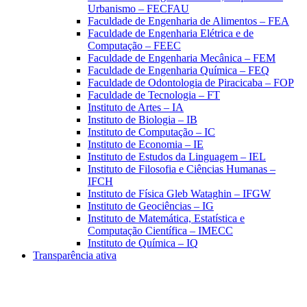
Urbanismo – FECFAU
Faculdade de Engenharia de Alimentos – FEA
Faculdade de Engenharia Elétrica e de
Computação – FEEC
Faculdade de Engenharia Mecânica – FEM
Faculdade de Engenharia Química – FEQ
Faculdade de Odontologia de Piracicaba – FOP
Faculdade de Tecnologia – FT
Instituto de Artes – IA
Instituto de Biologia – IB
Instituto de Computação – IC
Instituto de Economia – IE
Instituto de Estudos da Linguagem – IEL
Instituto de Filosofia e Ciências Humanas –
IFCH
Instituto de Física Gleb Wataghin – IFGW
Instituto de Geociências – IG
Instituto de Matemática, Estatística e
Computação Científica – IMECC
Instituto de Química – IQ
Transparência ativa
Aumentar fonte