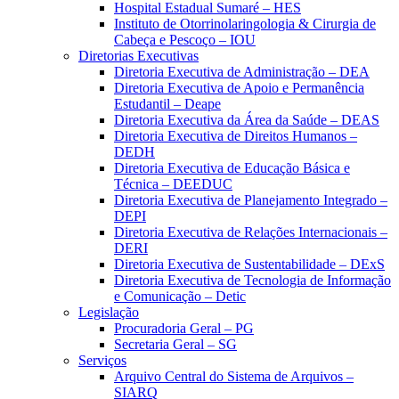
Hospital Estadual Sumaré – HES
Instituto de Otorrinolaringologia & Cirurgia de
Cabeça e Pescoço – IOU
Diretorias Executivas
Diretoria Executiva de Administração – DEA
Diretoria Executiva de Apoio e Permanência
Estudantil – Deape
Diretoria Executiva da Área da Saúde – DEAS
Diretoria Executiva de Direitos Humanos –
DEDH
Diretoria Executiva de Educação Básica e
Técnica – DEEDUC
Diretoria Executiva de Planejamento Integrado –
DEPI
Diretoria Executiva de Relações Internacionais –
DERI
Diretoria Executiva de Sustentabilidade – DExS
Diretoria Executiva de Tecnologia de Informação
e Comunicação – Detic
Legislação
Procuradoria Geral – PG
Secretaria Geral – SG
Serviços
Arquivo Central do Sistema de Arquivos –
SIARQ