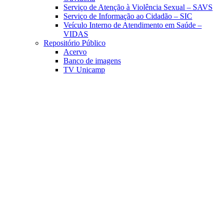
Serviço de Atenção à Violência Sexual – SAVS
Serviço de Informação ao Cidadão – SIC
Veículo Interno de Atendimento em Saúde –
VIDAS
Repositório Público
Acervo
Banco de imagens
TV Unicamp
Link para o Facebook
Link para o Linkedin