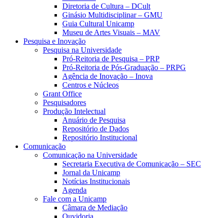
Diretoria de Cultura – DCult
Ginásio Multidisciplinar – GMU
Guia Cultural Unicamp
Museu de Artes Visuais – MAV
Pesquisa e Inovação
Pesquisa na Universidade
Pró-Reitoria de Pesquisa – PRP
Pró-Reitoria de Pós-Graduação – PRPG
Agência de Inovação – Inova
Centros e Núcleos
Grant Office
Pesquisadores
Produção Intelectual
Anuário de Pesquisa
Repositório de Dados
Repositório Institucional
Comunicação
Comunicação na Universidade
Secretaria Executiva de Comunicação – SEC
Jornal da Unicamp
Notícias Institucionais
Agenda
Fale com a Unicamp
Câmara de Mediação
Ouvidoria