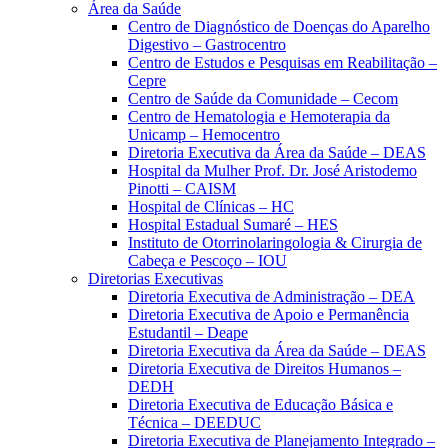
Área da Saúde
Centro de Diagnóstico de Doenças do Aparelho
Digestivo – Gastrocentro
Centro de Estudos e Pesquisas em Reabilitação –
Cepre
Centro de Saúde da Comunidade – Cecom
Centro de Hematologia e Hemoterapia da
Unicamp – Hemocentro
Diretoria Executiva da Área da Saúde – DEAS
Hospital da Mulher Prof. Dr. José Aristodemo
Pinotti – CAISM
Hospital de Clínicas – HC
Hospital Estadual Sumaré – HES
Instituto de Otorrinolaringologia & Cirurgia de
Cabeça e Pescoço – IOU
Diretorias Executivas
Diretoria Executiva de Administração – DEA
Diretoria Executiva de Apoio e Permanência
Estudantil – Deape
Diretoria Executiva da Área da Saúde – DEAS
Diretoria Executiva de Direitos Humanos –
DEDH
Diretoria Executiva de Educação Básica e
Técnica – DEEDUC
Diretoria Executiva de Planejamento Integrado –