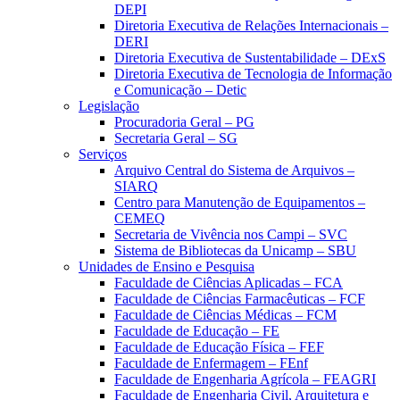
DEPI
Diretoria Executiva de Relações Internacionais –
DERI
Diretoria Executiva de Sustentabilidade – DExS
Diretoria Executiva de Tecnologia de Informação
e Comunicação – Detic
Legislação
Procuradoria Geral – PG
Secretaria Geral – SG
Serviços
Arquivo Central do Sistema de Arquivos –
SIARQ
Centro para Manutenção de Equipamentos –
CEMEQ
Secretaria de Vivência nos Campi – SVC
Sistema de Bibliotecas da Unicamp – SBU
Unidades de Ensino e Pesquisa
Faculdade de Ciências Aplicadas – FCA
Faculdade de Ciências Farmacêuticas – FCF
Faculdade de Ciências Médicas – FCM
Faculdade de Educação – FE
Faculdade de Educação Física – FEF
Faculdade de Enfermagem – FEnf
Faculdade de Engenharia Agrícola – FEAGRI
Faculdade de Engenharia Civil, Arquitetura e