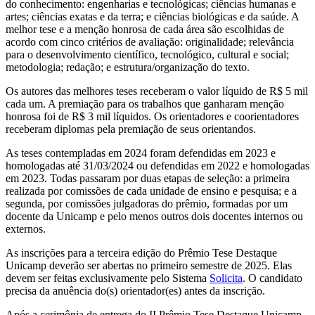
do conhecimento: engenharias e tecnológicas; ciências humanas e
artes; ciências exatas e da terra; e ciências biológicas e da saúde. A
melhor tese e a menção honrosa de cada área são escolhidas de
acordo com cinco critérios de avaliação: originalidade; relevância
para o desenvolvimento científico, tecnológico, cultural e social;
metodologia; redação; e estrutura/organização do texto.
Os autores das melhores teses receberam o valor líquido de R$ 5 mil
cada um. A premiação para os trabalhos que ganharam menção
honrosa foi de R$ 3 mil líquidos. Os orientadores e coorientadores
receberam diplomas pela premiação de seus orientandos.
As teses contempladas em 2024 foram defendidas em 2023 e
homologadas até 31/03/2024 ou defendidas em 2022 e homologadas
em 2023. Todas passaram por duas etapas de seleção: a primeira
realizada por comissões de cada unidade de ensino e pesquisa; e a
segunda, por comissões julgadoras do prêmio, formadas por um
docente da Unicamp e pelo menos outros dois docentes internos ou
externos.
As inscrições para a terceira edição do Prêmio Tese Destaque
Unicamp deverão ser abertas no primeiro semestre de 2025. Elas
devem ser feitas exclusivamente pelo Sistema
Solicita
. O candidato
precisa da anuência do(s) orientador(es) antes da inscrição.
Após a cerimônia de entrega do II Prêmio Tese Destaque Unicamp