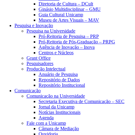
Diretoria de Cultura – DCult
Ginásio Multidisciplinar – GMU
Guia Cultural Unicamp
Museu de Artes Visuais – MAV
Pesquisa e Inovação
Pesquisa na Universidade
Pró-Reitoria de Pesquisa – PRP
Pró-Reitoria de Pós-Graduação – PRPG
Agência de Inovação – Inova
Centros e Núcleos
Grant Office
Pesquisadores
Produção Intelectual
Anuário de Pesquisa
Repositório de Dados
Repositório Institucional
Comunicação
Comunicação na Universidade
Secretaria Executiva de Comunicação – SEC
Jornal da Unicamp
Notícias Institucionais
Agenda
Fale com a Unicamp
Câmara de Mediação
Ouvidoria