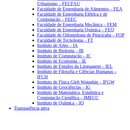
Urbanismo – FECFAU
Faculdade de Engenharia de Alimentos – FEA
Faculdade de Engenharia Elétrica e de
Computação – FEEC
Faculdade de Engenharia Mecânica – FEM
Faculdade de Engenharia Química – FEQ
Faculdade de Odontologia de Piracicaba – FOP
Faculdade de Tecnologia – FT
Instituto de Artes – IA
Instituto de Biologia – IB
Instituto de Computação – IC
Instituto de Economia – IE
Instituto de Estudos da Linguagem – IEL
Instituto de Filosofia e Ciências Humanas –
IFCH
Instituto de Física Gleb Wataghin – IFGW
Instituto de Geociências – IG
Instituto de Matemática, Estatística e
Computação Científica – IMECC
Instituto de Química – IQ
Transparência ativa
Aumentar fonte