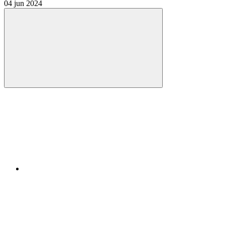
04 jun 2024
Compartilhar
Compartilhar po
Compartilhar n