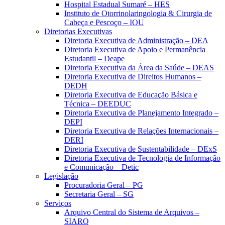
Hospital Estadual Sumaré – HES
Instituto de Otorrinolaringologia & Cirurgia de
Cabeça e Pescoço – IOU
Diretorias Executivas
Diretoria Executiva de Administração – DEA
Diretoria Executiva de Apoio e Permanência
Estudantil – Deape
Diretoria Executiva da Área da Saúde – DEAS
Diretoria Executiva de Direitos Humanos –
DEDH
Diretoria Executiva de Educação Básica e
Técnica – DEEDUC
Diretoria Executiva de Planejamento Integrado –
DEPI
Diretoria Executiva de Relações Internacionais –
DERI
Diretoria Executiva de Sustentabilidade – DExS
Diretoria Executiva de Tecnologia de Informação
e Comunicação – Detic
Legislação
Procuradoria Geral – PG
Secretaria Geral – SG
Serviços
Arquivo Central do Sistema de Arquivos –
SIARQ