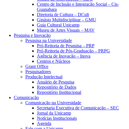
Centro de Inclusão e Integração Social – Cis-
Guanabara
Diretoria de Cultura – DCult
Ginásio Multidisciplinar – GMU
Guia Cultural Unicamp
Museu de Artes Visuais – MAV
Pesquisa e Inovação
Pesquisa na Universidade
Pró-Reitoria de Pesquisa – PRP
Pró-Reitoria de Pós-Graduação – PRPG
Agência de Inovação – Inova
Centros e Núcleos
Grant Office
Pesquisadores
Produção Intelectual
Anuário de Pesquisa
Repositório de Dados
Repositório Institucional
Comunicação
Comunicação na Universidade
Secretaria Executiva de Comunicação – SEC
Jornal da Unicamp
Notícias Institucionais
Agenda
Fale com a Unicamp