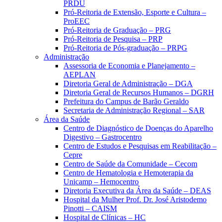
PRDU
Pró-Reitoria de Extensão, Esporte e Cultura –
ProEEC
Pró-Reitoria de Graduação – PRG
Pró-Reitoria de Pesquisa – PRP
Pró-Reitoria de Pós-graduação – PRPG
Administração
Assessoria de Economia e Planejamento –
AEPLAN
Diretoria Geral de Administração – DGA
Diretoria Geral de Recursos Humanos – DGRH
Prefeitura do Campus de Barão Geraldo
Secretaria de Administração Regional – SAR
Área da Saúde
Centro de Diagnóstico de Doenças do Aparelho
Digestivo – Gastrocentro
Centro de Estudos e Pesquisas em Reabilitação –
Cepre
Centro de Saúde da Comunidade – Cecom
Centro de Hematologia e Hemoterapia da
Unicamp – Hemocentro
Diretoria Executiva da Área da Saúde – DEAS
Hospital da Mulher Prof. Dr. José Aristodemo
Pinotti – CAISM
Hospital de Clínicas – HC