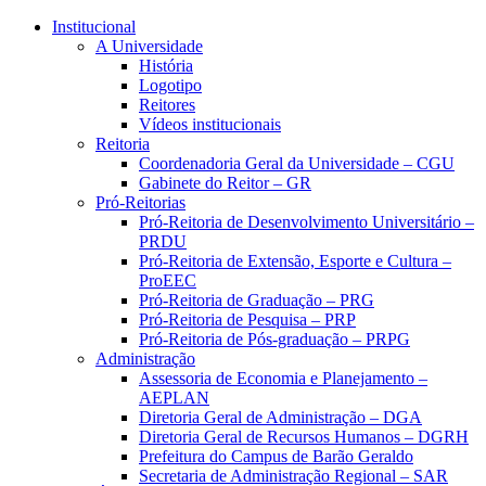
Conteúdo principal
Menu principal
Rodapé
Institucional
A Universidade
História
Logotipo
Reitores
Vídeos institucionais
Reitoria
Coordenadoria Geral da Universidade – CGU
Gabinete do Reitor – GR
Pró-Reitorias
Pró-Reitoria de Desenvolvimento Universitário –
PRDU
Pró-Reitoria de Extensão, Esporte e Cultura –
ProEEC
Pró-Reitoria de Graduação – PRG
Pró-Reitoria de Pesquisa – PRP
Pró-Reitoria de Pós-graduação – PRPG
Administração
Assessoria de Economia e Planejamento –
AEPLAN
Diretoria Geral de Administração – DGA
Diretoria Geral de Recursos Humanos – DGRH
Prefeitura do Campus de Barão Geraldo
Secretaria de Administração Regional – SAR