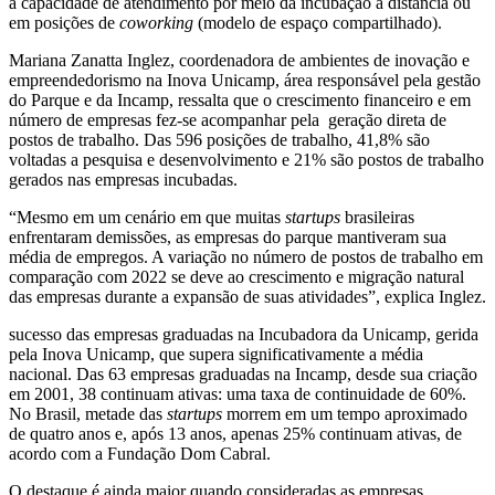
a capacidade de atendimento por meio da incubação a distância ou
em posições de
coworking
(modelo de espaço compartilhado).
Mariana Zanatta Inglez, coordenadora de ambientes de inovação e
empreendedorismo na Inova Unicamp, área responsável pela gestão
do Parque e da Incamp, ressalta que o crescimento financeiro e em
número de empresas fez-se acompanhar pela
geração direta de
postos de trabalho. Das 596 posições de trabalho, 41,8% são
voltadas a pesquisa e desenvolvimento e 21% são postos de trabalho
gerados nas empresas incubadas.
“Mesmo em um cenário em que muitas
startups
brasileiras
enfrentaram demissões, as empresas do parque mantiveram sua
média de empregos. A variação no número de postos de trabalho em
comparação com 2022 se deve ao crescimento e migração natural
das empresas durante a expansão de suas atividades”, explica Inglez.
sucesso das empresas graduadas na Incubadora da Unicamp, gerida
pela Inova Unicamp, que supera significativamente a média
nacional. Das 63 empresas graduadas na Incamp, desde sua criação
em 2001, 38 continuam ativas: uma taxa de continuidade de 60%.
No Brasil, metade das
startups
morrem em um tempo aproximado
de quatro anos e, após 13 anos, apenas 25% continuam ativas, de
acordo com a Fundação Dom Cabral.
O destaque é ainda maior quando consideradas as empresas