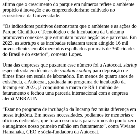
afirma que o crescimento do parque em números reflete o ambiente
propício à inovação e ao empreendedorismo cultivado no
ecossistema da Universidade.
“Os indicadores positivos demonstram que o ambiente e as ações do
Parque Científico e Tecnológico e da Incubadora da Unicamp
promovem conexões que estimulam novos negócios e parcerias. Em
2023, as
startups
e as incubadas relataram terem atingido 16 mil
novos clientes em 48 mercados espalhados por mais de 360 cidades
do Brasil e do exterior”, comenta Lopes.
Uma das empresas que puxaram esse número foi a Autocoat,
startup
especializada em técnicas de
solution coating
para deposição de
filmes finos em escala de laboratório. Em menos de quatro anos de
existência, a Autocoat, graduada no programa de incubação da
Incamp em 2023, já conquistou a marca de R$ 1 milhão de
faturamento e fechou uma parceria internacional com a empresa
alemã MBRAUN.
“Estar no programa de incubação da Incamp fez muita diferença em
nossa trajetória. Em nossas necessidades, podíamos ter mentorias e
oficinas dedicadas, que foram essenciais para sairmos do ponto zero
e atingirmos nosso primeiro milhão em faturamento”, conta Viviane
Hamanaka, CEO e sócia-fundadora da Autocoat.