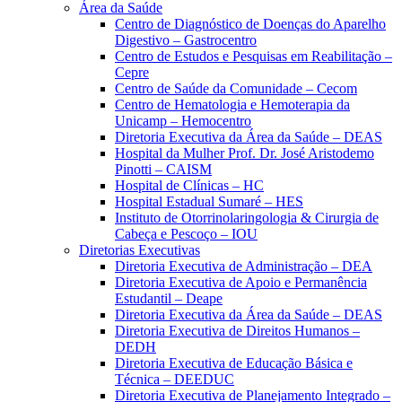
Área da Saúde
Centro de Diagnóstico de Doenças do Aparelho
Digestivo – Gastrocentro
Centro de Estudos e Pesquisas em Reabilitação –
Cepre
Centro de Saúde da Comunidade – Cecom
Centro de Hematologia e Hemoterapia da
Unicamp – Hemocentro
Diretoria Executiva da Área da Saúde – DEAS
Hospital da Mulher Prof. Dr. José Aristodemo
Pinotti – CAISM
Hospital de Clínicas – HC
Hospital Estadual Sumaré – HES
Instituto de Otorrinolaringologia & Cirurgia de
Cabeça e Pescoço – IOU
Diretorias Executivas
Diretoria Executiva de Administração – DEA
Diretoria Executiva de Apoio e Permanência
Estudantil – Deape
Diretoria Executiva da Área da Saúde – DEAS
Diretoria Executiva de Direitos Humanos –
DEDH
Diretoria Executiva de Educação Básica e
Técnica – DEEDUC
Diretoria Executiva de Planejamento Integrado –