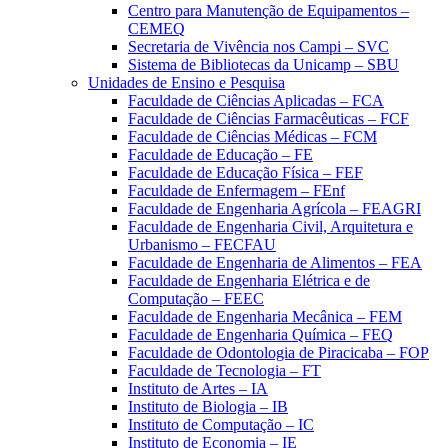
Centro para Manutenção de Equipamentos –
CEMEQ
Secretaria de Vivência nos Campi – SVC
Sistema de Bibliotecas da Unicamp – SBU
Unidades de Ensino e Pesquisa
Faculdade de Ciências Aplicadas – FCA
Faculdade de Ciências Farmacêuticas – FCF
Faculdade de Ciências Médicas – FCM
Faculdade de Educação – FE
Faculdade de Educação Física – FEF
Faculdade de Enfermagem – FEnf
Faculdade de Engenharia Agrícola – FEAGRI
Faculdade de Engenharia Civil, Arquitetura e
Urbanismo – FECFAU
Faculdade de Engenharia de Alimentos – FEA
Faculdade de Engenharia Elétrica e de
Computação – FEEC
Faculdade de Engenharia Mecânica – FEM
Faculdade de Engenharia Química – FEQ
Faculdade de Odontologia de Piracicaba – FOP
Faculdade de Tecnologia – FT
Instituto de Artes – IA
Instituto de Biologia – IB
Instituto de Computação – IC
Instituto de Economia – IE