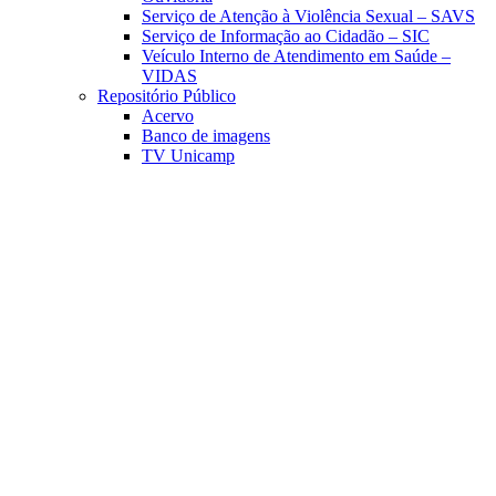
Serviço de Atenção à Violência Sexual – SAVS
Serviço de Informação ao Cidadão – SIC
Veículo Interno de Atendimento em Saúde –
VIDAS
Repositório Público
Acervo
Banco de imagens
TV Unicamp
Link para o Facebook
Link para o Linkedin