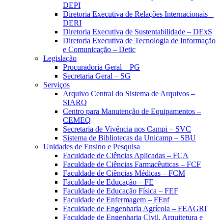
DEPI
Diretoria Executiva de Relações Internacionais –
DERI
Diretoria Executiva de Sustentabilidade – DExS
Diretoria Executiva de Tecnologia de Informação
e Comunicação – Detic
Legislação
Procuradoria Geral – PG
Secretaria Geral – SG
Serviços
Arquivo Central do Sistema de Arquivos –
SIARQ
Centro para Manutenção de Equipamentos –
CEMEQ
Secretaria de Vivência nos Campi – SVC
Sistema de Bibliotecas da Unicamp – SBU
Unidades de Ensino e Pesquisa
Faculdade de Ciências Aplicadas – FCA
Faculdade de Ciências Farmacêuticas – FCF
Faculdade de Ciências Médicas – FCM
Faculdade de Educação – FE
Faculdade de Educação Física – FEF
Faculdade de Enfermagem – FEnf
Faculdade de Engenharia Agrícola – FEAGRI
Faculdade de Engenharia Civil, Arquitetura e