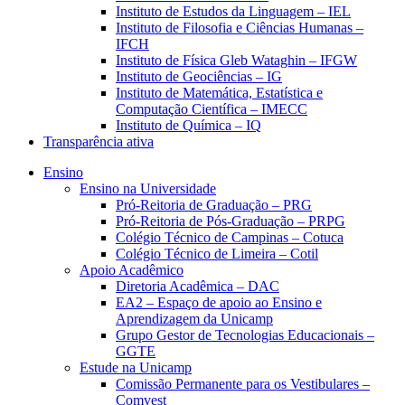
Instituto de Estudos da Linguagem – IEL
Instituto de Filosofia e Ciências Humanas –
IFCH
Instituto de Física Gleb Wataghin – IFGW
Instituto de Geociências – IG
Instituto de Matemática, Estatística e
Computação Científica – IMECC
Instituto de Química – IQ
Transparência ativa
Ensino
Ensino na Universidade
Pró-Reitoria de Graduação – PRG
Pró-Reitoria de Pós-Graduação – PRPG
Colégio Técnico de Campinas – Cotuca
Colégio Técnico de Limeira – Cotil
Apoio Acadêmico
Diretoria Acadêmica – DAC
EA2 – Espaço de apoio ao Ensino e
Aprendizagem da Unicamp
Grupo Gestor de Tecnologias Educacionais –
GGTE
Estude na Unicamp
Comissão Permanente para os Vestibulares –
Comvest