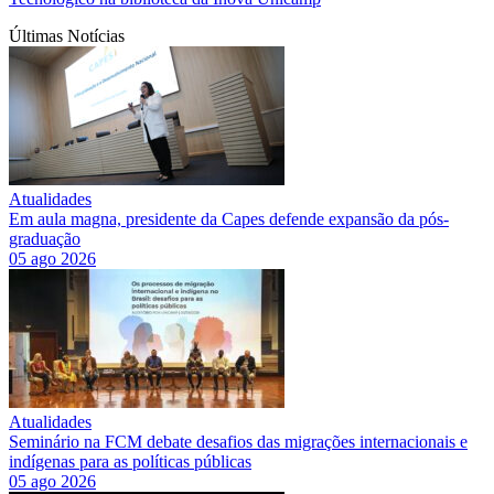
Últimas Notícias
Atualidades
Em aula magna, presidente da Capes defende expansão da pós-
graduação
05 ago 2026
Atualidades
Seminário na FCM debate desafios das migrações internacionais e
indígenas para as políticas públicas
05 ago 2026