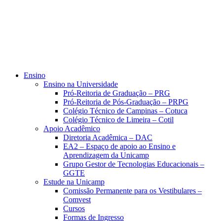
Ensino
Ensino na Universidade
Pró-Reitoria de Graduação – PRG
Pró-Reitoria de Pós-Graduação – PRPG
Colégio Técnico de Campinas – Cotuca
Colégio Técnico de Limeira – Cotil
Apoio Acadêmico
Diretoria Acadêmica – DAC
EA2 – Espaço de apoio ao Ensino e
Aprendizagem da Unicamp
Grupo Gestor de Tecnologias Educacionais –
GGTE
Estude na Unicamp
Comissão Permanente para os Vestibulares –
Comvest
Cursos
Formas de Ingresso