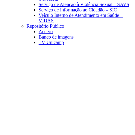
Serviço de Atenção à Violência Sexual – SAVS
Serviço de Informação ao Cidadão – SIC
Veículo Interno de Atendimento em Saúde –
VIDAS
Repositório Público
Acervo
Banco de imagens
TV Unicamp
Link para o Facebook
Link para o Linkedin