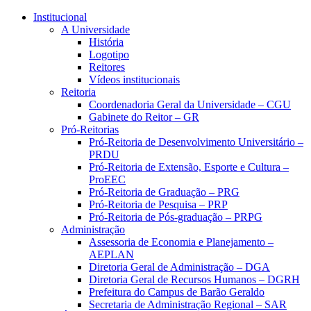
Conteúdo principal
Menu principal
Rodapé
Institucional
A Universidade
História
Logotipo
Reitores
Vídeos institucionais
Reitoria
Coordenadoria Geral da Universidade – CGU
Gabinete do Reitor – GR
Pró-Reitorias
Pró-Reitoria de Desenvolvimento Universitário –
PRDU
Pró-Reitoria de Extensão, Esporte e Cultura –
ProEEC
Pró-Reitoria de Graduação – PRG
Pró-Reitoria de Pesquisa – PRP
Pró-Reitoria de Pós-graduação – PRPG
Administração
Assessoria de Economia e Planejamento –
AEPLAN
Diretoria Geral de Administração – DGA
Diretoria Geral de Recursos Humanos – DGRH
Prefeitura do Campus de Barão Geraldo
Secretaria de Administração Regional – SAR