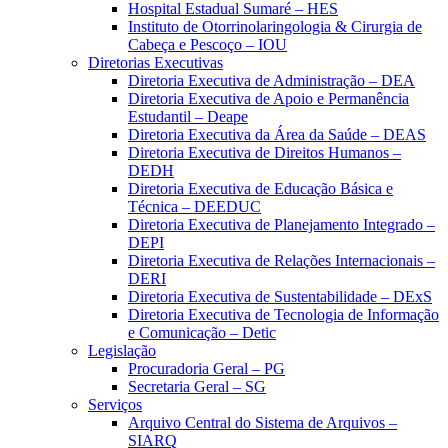
Hospital Estadual Sumaré – HES
Instituto de Otorrinolaringologia & Cirurgia de
Cabeça e Pescoço – IOU
Diretorias Executivas
Diretoria Executiva de Administração – DEA
Diretoria Executiva de Apoio e Permanência
Estudantil – Deape
Diretoria Executiva da Área da Saúde – DEAS
Diretoria Executiva de Direitos Humanos –
DEDH
Diretoria Executiva de Educação Básica e
Técnica – DEEDUC
Diretoria Executiva de Planejamento Integrado –
DEPI
Diretoria Executiva de Relações Internacionais –
DERI
Diretoria Executiva de Sustentabilidade – DExS
Diretoria Executiva de Tecnologia de Informação
e Comunicação – Detic
Legislação
Procuradoria Geral – PG
Secretaria Geral – SG
Serviços
Arquivo Central do Sistema de Arquivos –
SIARQ