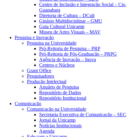
Centro de Inclusão e Integração Social – Cis-
Guanabara
Diretoria de Cultura – DCult
Ginásio Multidisciplinar – GMU
Guia Cultural Unicamp
Museu de Artes Visuais – MAV
Pesquisa e Inovação
Pesquisa na Universidade
Pró-Reitoria de Pesquisa – PRP
Pró-Reitoria de Pós-Graduação – PRPG
Agência de Inovação – Inova
Centros e Núcleos
Grant Office
Pesquisadores
Produção Intelectual
Anuário de Pesquisa
Repositório de Dados
Repositório Institucional
Comunicação
Comunicação na Universidade
Secretaria Executiva de Comunicação – SEC
Jornal da Unicamp
Notícias Institucionais
Agenda
Fale com a Unicamp