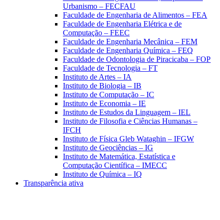
Urbanismo – FECFAU
Faculdade de Engenharia de Alimentos – FEA
Faculdade de Engenharia Elétrica e de
Computação – FEEC
Faculdade de Engenharia Mecânica – FEM
Faculdade de Engenharia Química – FEQ
Faculdade de Odontologia de Piracicaba – FOP
Faculdade de Tecnologia – FT
Instituto de Artes – IA
Instituto de Biologia – IB
Instituto de Computação – IC
Instituto de Economia – IE
Instituto de Estudos da Linguagem – IEL
Instituto de Filosofia e Ciências Humanas –
IFCH
Instituto de Física Gleb Wataghin – IFGW
Instituto de Geociências – IG
Instituto de Matemática, Estatística e
Computação Científica – IMECC
Instituto de Química – IQ
Transparência ativa
Aumentar fonte