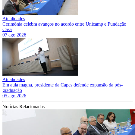
Atualidades
Cerimônia celebra avanços no acordo entre Unicamp e Fundação
Casa
07 ago 2026
Atualidades
Em aula magna, presidente da Capes defende expansão da pós-
graduação
05 ago 2026
Notícias Relacionadas