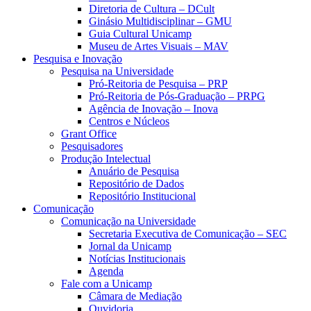
Diretoria de Cultura – DCult
Ginásio Multidisciplinar – GMU
Guia Cultural Unicamp
Museu de Artes Visuais – MAV
Pesquisa e Inovação
Pesquisa na Universidade
Pró-Reitoria de Pesquisa – PRP
Pró-Reitoria de Pós-Graduação – PRPG
Agência de Inovação – Inova
Centros e Núcleos
Grant Office
Pesquisadores
Produção Intelectual
Anuário de Pesquisa
Repositório de Dados
Repositório Institucional
Comunicação
Comunicação na Universidade
Secretaria Executiva de Comunicação – SEC
Jornal da Unicamp
Notícias Institucionais
Agenda
Fale com a Unicamp
Câmara de Mediação
Ouvidoria