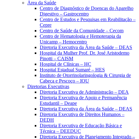
Área da Saúde
Centro de Diagnóstico de Doenças do Aparelho
Digestivo – Gastrocentro
Centro de Estudos e Pesquisas em Reabilitação –
Cepre
Centro de Saúde da Comunidade – Cecom
Centro de Hematologia e Hemoterapia da
Unicamp – Hemocentro
Diretoria Executiva da Área da Saúde – DEAS
Hospital da Mulher Prof. Dr. José Aristodemo
Pinotti – CAISM
Hospital de Clínicas – HC
Hospital Estadual Sumaré – HES
Instituto de Otorrinolaringologia & Cirurgia de
Cabeça e Pescoço – IOU
Diretorias Executivas
Diretoria Executiva de Administração – DEA
Diretoria Executiva de Apoio e Permanência
Estudantil – Deape
Diretoria Executiva da Área da Saúde – DEAS
Diretoria Executiva de Direitos Humanos –
DEDH
Diretoria Executiva de Educação Básica e
Técnica – DEEDUC
Diretoria Executiva de Planejamento Integrado –