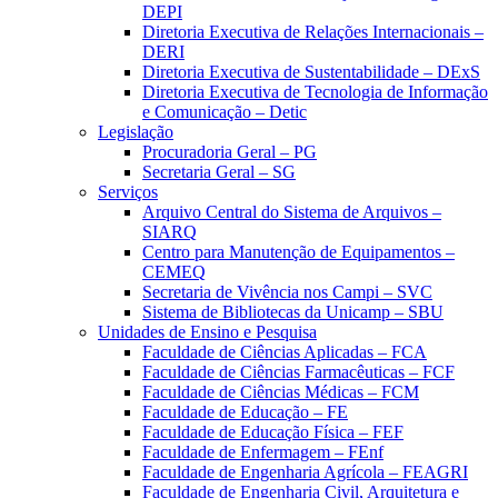
DEPI
Diretoria Executiva de Relações Internacionais –
DERI
Diretoria Executiva de Sustentabilidade – DExS
Diretoria Executiva de Tecnologia de Informação
e Comunicação – Detic
Legislação
Procuradoria Geral – PG
Secretaria Geral – SG
Serviços
Arquivo Central do Sistema de Arquivos –
SIARQ
Centro para Manutenção de Equipamentos –
CEMEQ
Secretaria de Vivência nos Campi – SVC
Sistema de Bibliotecas da Unicamp – SBU
Unidades de Ensino e Pesquisa
Faculdade de Ciências Aplicadas – FCA
Faculdade de Ciências Farmacêuticas – FCF
Faculdade de Ciências Médicas – FCM
Faculdade de Educação – FE
Faculdade de Educação Física – FEF
Faculdade de Enfermagem – FEnf
Faculdade de Engenharia Agrícola – FEAGRI
Faculdade de Engenharia Civil, Arquitetura e