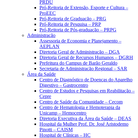
PRDU
Pró-Reitoria de Extensão, Esporte e Cultura –
ProEEC
Pró-Reitoria de Graduação – PRG
Pró-Reitoria de Pesquisa – PRP
Pró-Reitoria de Pós-graduação – PRPG
Administração
Assessoria de Economia e Planejamento –
AEPLAN
Diretoria Geral de Administração – DGA
Diretoria Geral de Recursos Humanos – DGRH
Prefeitura do Campus de Barão Geraldo
Secretaria de Administração Regional – SAR
Área da Saúde
Centro de Diagnóstico de Doenças do Aparelho
Digestivo – Gastrocentro
Centro de Estudos e Pesquisas em Reabilitação –
Cepre
Centro de Saúde da Comunidade – Cecom
Centro de Hematologia e Hemoterapia da
Unicamp – Hemocentro
Diretoria Executiva da Área da Saúde – DEAS
Hospital da Mulher Prof. Dr. José Aristodemo
Pinotti – CAISM
Hospital de Clínicas – HC