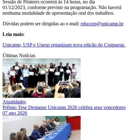
Sessão de Pôsteres ocorrerá às 14 horas, no dia
01/12/2023
,
conforme previsto na programação. Não haverá
nenhuma modalidade de apresentação oral dos trabalhos.
Dúvidas podem ser dirigidas ao e-mail:
educorp@unicamp.br
Leia mais:
Unicamp, USP e Unesp organizam nova edição do Conpuesp.
Últimas Notícias
Atualidades
Prêmio Tese Destaque Unicamp 2026 celebra seus vencedores
07 ago 2026