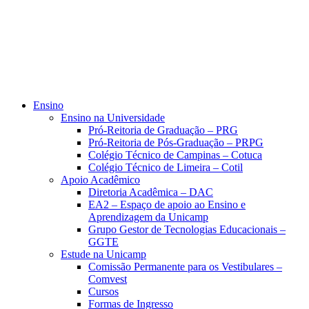
Ensino
Ensino na Universidade
Pró-Reitoria de Graduação – PRG
Pró-Reitoria de Pós-Graduação – PRPG
Colégio Técnico de Campinas – Cotuca
Colégio Técnico de Limeira – Cotil
Apoio Acadêmico
Diretoria Acadêmica – DAC
EA2 – Espaço de apoio ao Ensino e
Aprendizagem da Unicamp
Grupo Gestor de Tecnologias Educacionais –
GGTE
Estude na Unicamp
Comissão Permanente para os Vestibulares –
Comvest
Cursos
Formas de Ingresso