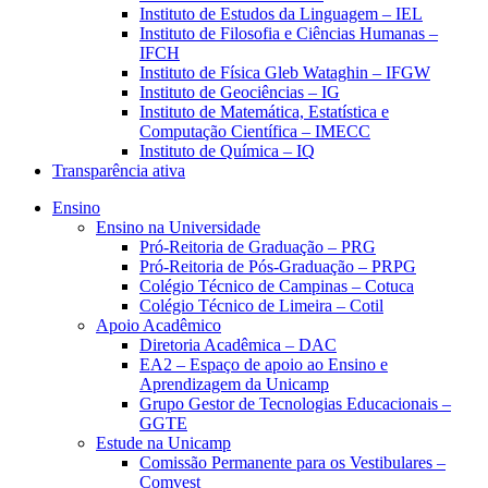
Instituto de Estudos da Linguagem – IEL
Instituto de Filosofia e Ciências Humanas –
IFCH
Instituto de Física Gleb Wataghin – IFGW
Instituto de Geociências – IG
Instituto de Matemática, Estatística e
Computação Científica – IMECC
Instituto de Química – IQ
Transparência ativa
Ensino
Ensino na Universidade
Pró-Reitoria de Graduação – PRG
Pró-Reitoria de Pós-Graduação – PRPG
Colégio Técnico de Campinas – Cotuca
Colégio Técnico de Limeira – Cotil
Apoio Acadêmico
Diretoria Acadêmica – DAC
EA2 – Espaço de apoio ao Ensino e
Aprendizagem da Unicamp
Grupo Gestor de Tecnologias Educacionais –
GGTE
Estude na Unicamp
Comissão Permanente para os Vestibulares –
Comvest