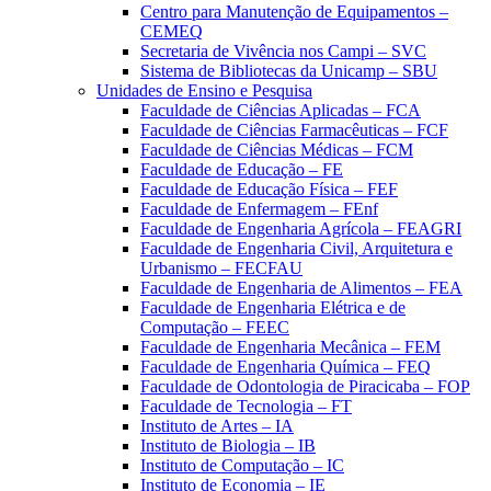
Centro para Manutenção de Equipamentos –
CEMEQ
Secretaria de Vivência nos Campi – SVC
Sistema de Bibliotecas da Unicamp – SBU
Unidades de Ensino e Pesquisa
Faculdade de Ciências Aplicadas – FCA
Faculdade de Ciências Farmacêuticas – FCF
Faculdade de Ciências Médicas – FCM
Faculdade de Educação – FE
Faculdade de Educação Física – FEF
Faculdade de Enfermagem – FEnf
Faculdade de Engenharia Agrícola – FEAGRI
Faculdade de Engenharia Civil, Arquitetura e
Urbanismo – FECFAU
Faculdade de Engenharia de Alimentos – FEA
Faculdade de Engenharia Elétrica e de
Computação – FEEC
Faculdade de Engenharia Mecânica – FEM
Faculdade de Engenharia Química – FEQ
Faculdade de Odontologia de Piracicaba – FOP
Faculdade de Tecnologia – FT
Instituto de Artes – IA
Instituto de Biologia – IB
Instituto de Computação – IC
Instituto de Economia – IE