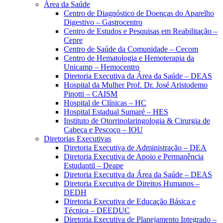
Área da Saúde
Centro de Diagnóstico de Doenças do Aparelho
Digestivo – Gastrocentro
Centro de Estudos e Pesquisas em Reabilitação –
Cepre
Centro de Saúde da Comunidade – Cecom
Centro de Hematologia e Hemoterapia da
Unicamp – Hemocentro
Diretoria Executiva da Área da Saúde – DEAS
Hospital da Mulher Prof. Dr. José Aristodemo
Pinotti – CAISM
Hospital de Clínicas – HC
Hospital Estadual Sumaré – HES
Instituto de Otorrinolaringologia & Cirurgia de
Cabeça e Pescoço – IOU
Diretorias Executivas
Diretoria Executiva de Administração – DEA
Diretoria Executiva de Apoio e Permanência
Estudantil – Deape
Diretoria Executiva da Área da Saúde – DEAS
Diretoria Executiva de Direitos Humanos –
DEDH
Diretoria Executiva de Educação Básica e
Técnica – DEEDUC
Diretoria Executiva de Planejamento Integrado –