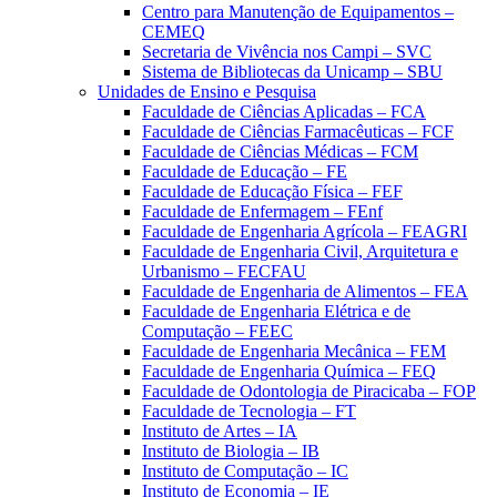
Centro para Manutenção de Equipamentos –
CEMEQ
Secretaria de Vivência nos Campi – SVC
Sistema de Bibliotecas da Unicamp – SBU
Unidades de Ensino e Pesquisa
Faculdade de Ciências Aplicadas – FCA
Faculdade de Ciências Farmacêuticas – FCF
Faculdade de Ciências Médicas – FCM
Faculdade de Educação – FE
Faculdade de Educação Física – FEF
Faculdade de Enfermagem – FEnf
Faculdade de Engenharia Agrícola – FEAGRI
Faculdade de Engenharia Civil, Arquitetura e
Urbanismo – FECFAU
Faculdade de Engenharia de Alimentos – FEA
Faculdade de Engenharia Elétrica e de
Computação – FEEC
Faculdade de Engenharia Mecânica – FEM
Faculdade de Engenharia Química – FEQ
Faculdade de Odontologia de Piracicaba – FOP
Faculdade de Tecnologia – FT
Instituto de Artes – IA
Instituto de Biologia – IB
Instituto de Computação – IC
Instituto de Economia – IE