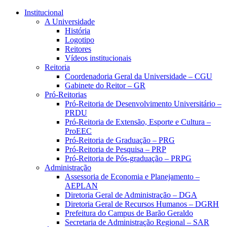
Conteúdo principal
Menu principal
Rodapé
Institucional
A Universidade
História
Logotipo
Reitores
Vídeos institucionais
Reitoria
Coordenadoria Geral da Universidade – CGU
Gabinete do Reitor – GR
Pró-Reitorias
Pró-Reitoria de Desenvolvimento Universitário –
PRDU
Pró-Reitoria de Extensão, Esporte e Cultura –
ProEEC
Pró-Reitoria de Graduação – PRG
Pró-Reitoria de Pesquisa – PRP
Pró-Reitoria de Pós-graduação – PRPG
Administração
Assessoria de Economia e Planejamento –
AEPLAN
Diretoria Geral de Administração – DGA
Diretoria Geral de Recursos Humanos – DGRH
Prefeitura do Campus de Barão Geraldo
Secretaria de Administração Regional – SAR