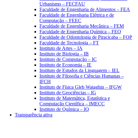
Urbanismo – FECFAU
Faculdade de Engenharia de Alimentos – FEA
Faculdade de Engenharia Elétrica e de
Computação – FEEC
Faculdade de Engenharia Mecânica – FEM
Faculdade de Engenharia Química – FEQ
Faculdade de Odontologia de Piracicaba – FOP
Faculdade de Tecnologia – FT
Instituto de Artes – IA
Instituto de Biologia – IB
Instituto de Computação – IC
Instituto de Economia – IE
Instituto de Estudos da Linguagem – IEL
Instituto de Filosofia e Ciências Humanas –
IFCH
Instituto de Física Gleb Wataghin – IFGW
Instituto de Geociências – IG
Instituto de Matemática, Estatística e
Computação Científica – IMECC
Instituto de Química – IQ
Transparência ativa
Aumentar fonte