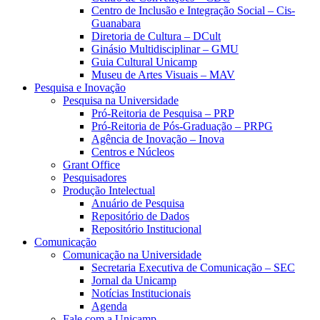
Centro de Inclusão e Integração Social – Cis-
Guanabara
Diretoria de Cultura – DCult
Ginásio Multidisciplinar – GMU
Guia Cultural Unicamp
Museu de Artes Visuais – MAV
Pesquisa e Inovação
Pesquisa na Universidade
Pró-Reitoria de Pesquisa – PRP
Pró-Reitoria de Pós-Graduação – PRPG
Agência de Inovação – Inova
Centros e Núcleos
Grant Office
Pesquisadores
Produção Intelectual
Anuário de Pesquisa
Repositório de Dados
Repositório Institucional
Comunicação
Comunicação na Universidade
Secretaria Executiva de Comunicação – SEC
Jornal da Unicamp
Notícias Institucionais
Agenda
Fale com a Unicamp