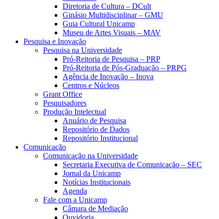
Diretoria de Cultura – DCult
Ginásio Multidisciplinar – GMU
Guia Cultural Unicamp
Museu de Artes Visuais – MAV
Pesquisa e Inovação
Pesquisa na Universidade
Pró-Reitoria de Pesquisa – PRP
Pró-Reitoria de Pós-Graduação – PRPG
Agência de Inovação – Inova
Centros e Núcleos
Grant Office
Pesquisadores
Produção Intelectual
Anuário de Pesquisa
Repositório de Dados
Repositório Institucional
Comunicação
Comunicação na Universidade
Secretaria Executiva de Comunicação – SEC
Jornal da Unicamp
Notícias Institucionais
Agenda
Fale com a Unicamp
Câmara de Mediação
Ouvidoria