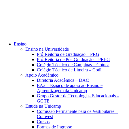
Ensino
Ensino na Universidade
Pró-Reitoria de Graduação – PRG
Pró-Reitoria de Pós-Graduação – PRPG
Colégio Técnico de Campinas – Cotuca
Colégio Técnico de Limeira – Cotil
Apoio Acadêmico
Diretoria Acadêmica – DAC
EA2 – Espaço de apoio ao Ensino e
Aprendizagem da Unicamp
Grupo Gestor de Tecnologias Educacionais –
GGTE
Estude na Unicamp
Comissão Permanente para os Vestibulares –
Comvest
Cursos
Formas de Ingresso