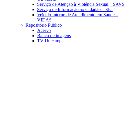
Serviço de Atenção à Violência Sexual – SAVS
Serviço de Informação ao Cidadão – SIC
Veículo Interno de Atendimento em Saúde –
VIDAS
Repositório Público
Acervo
Banco de imagens
TV Unicamp
Link para o Facebook
Link para o Linkedin