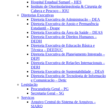
Hospital Estadual Sumaré – HES
Instituto de Otorrinolaringologia & Cirurgia de
Cabeça e Pescoço – IOU
Diretorias Executivas
Diretoria Executiva de Administração – DEA
Diretoria Executiva de Apoio e Permanência
Estudantil – Deape
Diretoria Executiva da Área da Saúde – DEAS
Diretoria Executiva de Direitos Humanos –
DEDH
Diretoria Executiva de Educação Básica e
Técnica – DEEDUC
Diretoria Executiva de Planejamento Integrado –
DEPI
Diretoria Executiva de Relações Internacionais –
DERI
Diretoria Executiva de Sustentabilidade – DExS
Diretoria Executiva de Tecnologia de Informação
e Comunicação – Detic
Legislação
Procuradoria Geral – PG
Secretaria Geral – SG
Serviços
Arquivo Central do Sistema de Arquivos –
SIARQ