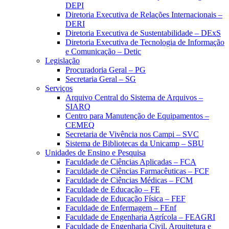
DEPI
Diretoria Executiva de Relações Internacionais –
DERI
Diretoria Executiva de Sustentabilidade – DExS
Diretoria Executiva de Tecnologia de Informação
e Comunicação – Detic
Legislação
Procuradoria Geral – PG
Secretaria Geral – SG
Serviços
Arquivo Central do Sistema de Arquivos –
SIARQ
Centro para Manutenção de Equipamentos –
CEMEQ
Secretaria de Vivência nos Campi – SVC
Sistema de Bibliotecas da Unicamp – SBU
Unidades de Ensino e Pesquisa
Faculdade de Ciências Aplicadas – FCA
Faculdade de Ciências Farmacêuticas – FCF
Faculdade de Ciências Médicas – FCM
Faculdade de Educação – FE
Faculdade de Educação Física – FEF
Faculdade de Enfermagem – FEnf
Faculdade de Engenharia Agrícola – FEAGRI
Faculdade de Engenharia Civil, Arquitetura e