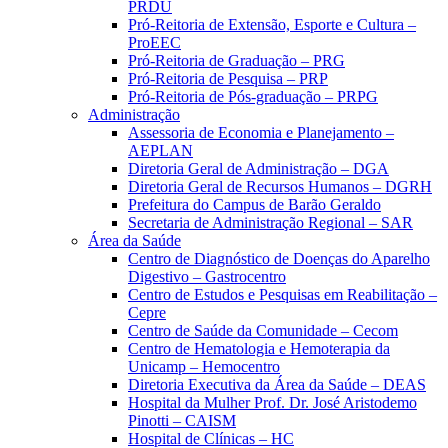
PRDU
Pró-Reitoria de Extensão, Esporte e Cultura –
ProEEC
Pró-Reitoria de Graduação – PRG
Pró-Reitoria de Pesquisa – PRP
Pró-Reitoria de Pós-graduação – PRPG
Administração
Assessoria de Economia e Planejamento –
AEPLAN
Diretoria Geral de Administração – DGA
Diretoria Geral de Recursos Humanos – DGRH
Prefeitura do Campus de Barão Geraldo
Secretaria de Administração Regional – SAR
Área da Saúde
Centro de Diagnóstico de Doenças do Aparelho
Digestivo – Gastrocentro
Centro de Estudos e Pesquisas em Reabilitação –
Cepre
Centro de Saúde da Comunidade – Cecom
Centro de Hematologia e Hemoterapia da
Unicamp – Hemocentro
Diretoria Executiva da Área da Saúde – DEAS
Hospital da Mulher Prof. Dr. José Aristodemo
Pinotti – CAISM
Hospital de Clínicas – HC