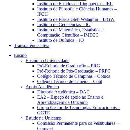
Instituto de Estudos da Linguagem – IEL
Instituto de Filosofia e Ciências Humanas –
IFCH
Instituto de Física Gleb Wataghin – IFGW
Instituto de Geociências – IG
Instituto de Matemática, Estatística e
Computação Científica – IMECC
Instituto de Química – IQ
Transparência ativa
Ensino
Ensino na Universidade
Pró-Reitoria de Graduação – PRG
Pró-Reitoria de Pós-Graduação – PRPG
Colégio Técnico de Campinas – Cotuca
Colégio Técnico de Limeira – Cotil
Apoio Acadêmico
Diretoria Acadêmica – DAC
EA2 – Espaço de apoio ao Ensino e
Aprendizagem da Unicamp
Grupo Gestor de Tecnologias Educacionais –
GGTE
Estude na Unicamp
Comissão Permanente para os Vestibulares –
Comvest