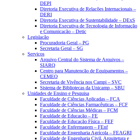
DEPI
Diretoria Executiva de Relações Internacionais –
DERI
Diretoria Executiva de Sustentabilidade – DExS
Diretoria Executiva de Tecnologia de Informação
e Comunicação – Detic
Legislação
Procuradoria Geral – PG
Secretaria Geral – SG
Serviços
Arquivo Central do Sistema de Arquivos –
SIARQ
Centro para Manutenção de Equipamentos –
CEMEQ
Secretaria de Vivência nos Campi – SVC
Sistema de Bibliotecas da Unicamp – SBU
Unidades de Ensino e Pesquisa
Faculdade de Ciências Aplicadas – FCA
Faculdade de Ciências Farmacêuticas – FCF
Faculdade de Ciências Médicas – FCM
Faculdade de Educação – FE
Faculdade de Educação Física – FEF
Faculdade de Enfermagem – FEnf
Faculdade de Engenharia Agrícola – FEAGRI
Faculdade de Engenharia Civil, Arquitetura e