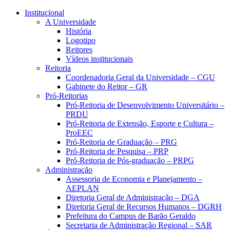
Conteúdo principal
Menu principal
Rodapé
Institucional
A Universidade
História
Logotipo
Reitores
Vídeos institucionais
Reitoria
Coordenadoria Geral da Universidade – CGU
Gabinete do Reitor – GR
Pró-Reitorias
Pró-Reitoria de Desenvolvimento Universitário –
PRDU
Pró-Reitoria de Extensão, Esporte e Cultura –
ProEEC
Pró-Reitoria de Graduação – PRG
Pró-Reitoria de Pesquisa – PRP
Pró-Reitoria de Pós-graduação – PRPG
Administração
Assessoria de Economia e Planejamento –
AEPLAN
Diretoria Geral de Administração – DGA
Diretoria Geral de Recursos Humanos – DGRH
Prefeitura do Campus de Barão Geraldo
Secretaria de Administração Regional – SAR