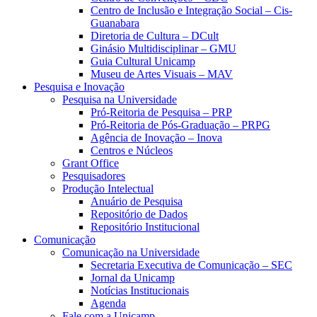
Centro de Inclusão e Integração Social – Cis-
Guanabara
Diretoria de Cultura – DCult
Ginásio Multidisciplinar – GMU
Guia Cultural Unicamp
Museu de Artes Visuais – MAV
Pesquisa e Inovação
Pesquisa na Universidade
Pró-Reitoria de Pesquisa – PRP
Pró-Reitoria de Pós-Graduação – PRPG
Agência de Inovação – Inova
Centros e Núcleos
Grant Office
Pesquisadores
Produção Intelectual
Anuário de Pesquisa
Repositório de Dados
Repositório Institucional
Comunicação
Comunicação na Universidade
Secretaria Executiva de Comunicação – SEC
Jornal da Unicamp
Notícias Institucionais
Agenda
Fale com a Unicamp