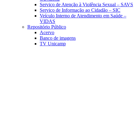
Serviço de Atenção à Violência Sexual – SAVS
Serviço de Informação ao Cidadão – SIC
Veículo Interno de Atendimento em Saúde –
VIDAS
Repositório Público
Acervo
Banco de imagens
TV Unicamp
Link para o Facebook
Link para o Linkedin