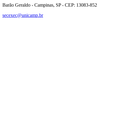
Barão Geraldo - Campinas, SP - CEP: 13083-852
secexec@unicamp.br
Link para o Facebook
Link para o Linkedin
Link para o Instagram