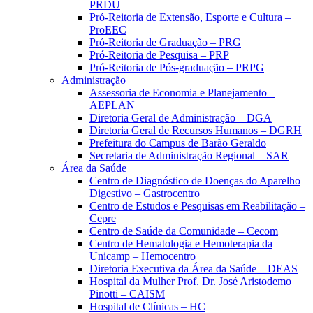
PRDU
Pró-Reitoria de Extensão, Esporte e Cultura –
ProEEC
Pró-Reitoria de Graduação – PRG
Pró-Reitoria de Pesquisa – PRP
Pró-Reitoria de Pós-graduação – PRPG
Administração
Assessoria de Economia e Planejamento –
AEPLAN
Diretoria Geral de Administração – DGA
Diretoria Geral de Recursos Humanos – DGRH
Prefeitura do Campus de Barão Geraldo
Secretaria de Administração Regional – SAR
Área da Saúde
Centro de Diagnóstico de Doenças do Aparelho
Digestivo – Gastrocentro
Centro de Estudos e Pesquisas em Reabilitação –
Cepre
Centro de Saúde da Comunidade – Cecom
Centro de Hematologia e Hemoterapia da
Unicamp – Hemocentro
Diretoria Executiva da Área da Saúde – DEAS
Hospital da Mulher Prof. Dr. José Aristodemo
Pinotti – CAISM
Hospital de Clínicas – HC