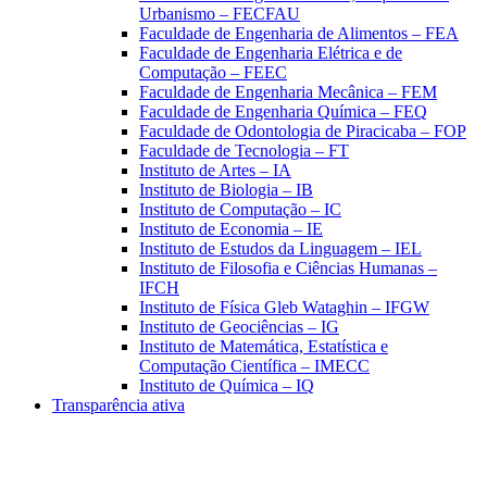
Urbanismo – FECFAU
Faculdade de Engenharia de Alimentos – FEA
Faculdade de Engenharia Elétrica e de
Computação – FEEC
Faculdade de Engenharia Mecânica – FEM
Faculdade de Engenharia Química – FEQ
Faculdade de Odontologia de Piracicaba – FOP
Faculdade de Tecnologia – FT
Instituto de Artes – IA
Instituto de Biologia – IB
Instituto de Computação – IC
Instituto de Economia – IE
Instituto de Estudos da Linguagem – IEL
Instituto de Filosofia e Ciências Humanas –
IFCH
Instituto de Física Gleb Wataghin – IFGW
Instituto de Geociências – IG
Instituto de Matemática, Estatística e
Computação Científica – IMECC
Instituto de Química – IQ
Transparência ativa
Aumentar fonte