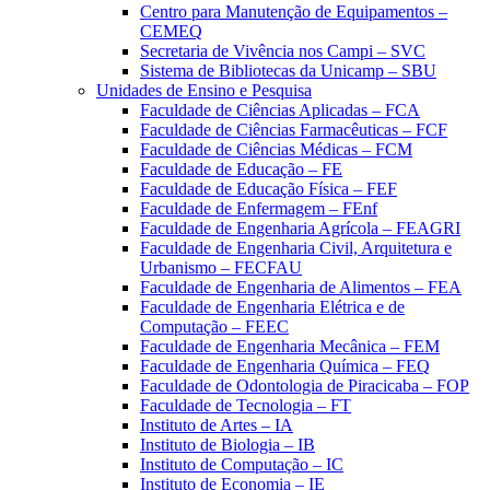
Centro para Manutenção de Equipamentos –
CEMEQ
Secretaria de Vivência nos Campi – SVC
Sistema de Bibliotecas da Unicamp – SBU
Unidades de Ensino e Pesquisa
Faculdade de Ciências Aplicadas – FCA
Faculdade de Ciências Farmacêuticas – FCF
Faculdade de Ciências Médicas – FCM
Faculdade de Educação – FE
Faculdade de Educação Física – FEF
Faculdade de Enfermagem – FEnf
Faculdade de Engenharia Agrícola – FEAGRI
Faculdade de Engenharia Civil, Arquitetura e
Urbanismo – FECFAU
Faculdade de Engenharia de Alimentos – FEA
Faculdade de Engenharia Elétrica e de
Computação – FEEC
Faculdade de Engenharia Mecânica – FEM
Faculdade de Engenharia Química – FEQ
Faculdade de Odontologia de Piracicaba – FOP
Faculdade de Tecnologia – FT
Instituto de Artes – IA
Instituto de Biologia – IB
Instituto de Computação – IC
Instituto de Economia – IE