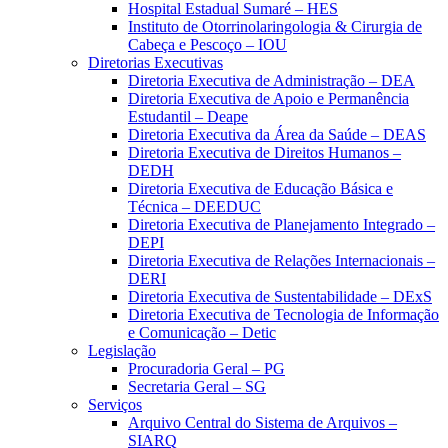
Hospital Estadual Sumaré – HES
Instituto de Otorrinolaringologia & Cirurgia de
Cabeça e Pescoço – IOU
Diretorias Executivas
Diretoria Executiva de Administração – DEA
Diretoria Executiva de Apoio e Permanência
Estudantil – Deape
Diretoria Executiva da Área da Saúde – DEAS
Diretoria Executiva de Direitos Humanos –
DEDH
Diretoria Executiva de Educação Básica e
Técnica – DEEDUC
Diretoria Executiva de Planejamento Integrado –
DEPI
Diretoria Executiva de Relações Internacionais –
DERI
Diretoria Executiva de Sustentabilidade – DExS
Diretoria Executiva de Tecnologia de Informação
e Comunicação – Detic
Legislação
Procuradoria Geral – PG
Secretaria Geral – SG
Serviços
Arquivo Central do Sistema de Arquivos –
SIARQ