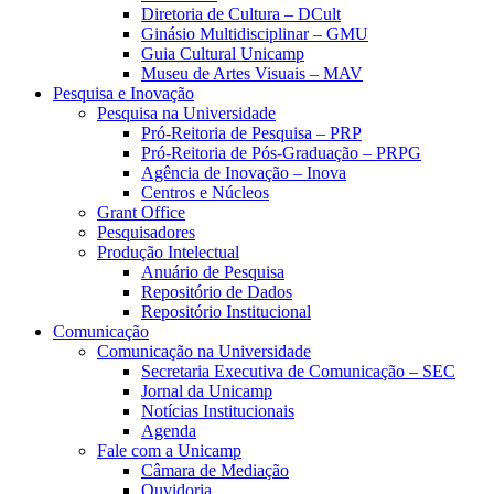
Diretoria de Cultura – DCult
Ginásio Multidisciplinar – GMU
Guia Cultural Unicamp
Museu de Artes Visuais – MAV
Pesquisa e Inovação
Pesquisa na Universidade
Pró-Reitoria de Pesquisa – PRP
Pró-Reitoria de Pós-Graduação – PRPG
Agência de Inovação – Inova
Centros e Núcleos
Grant Office
Pesquisadores
Produção Intelectual
Anuário de Pesquisa
Repositório de Dados
Repositório Institucional
Comunicação
Comunicação na Universidade
Secretaria Executiva de Comunicação – SEC
Jornal da Unicamp
Notícias Institucionais
Agenda
Fale com a Unicamp
Câmara de Mediação
Ouvidoria