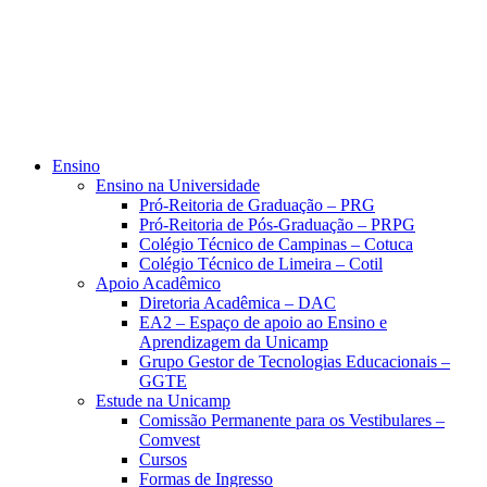
Ensino
Ensino na Universidade
Pró-Reitoria de Graduação – PRG
Pró-Reitoria de Pós-Graduação – PRPG
Colégio Técnico de Campinas – Cotuca
Colégio Técnico de Limeira – Cotil
Apoio Acadêmico
Diretoria Acadêmica – DAC
EA2 – Espaço de apoio ao Ensino e
Aprendizagem da Unicamp
Grupo Gestor de Tecnologias Educacionais –
GGTE
Estude na Unicamp
Comissão Permanente para os Vestibulares –
Comvest
Cursos
Formas de Ingresso