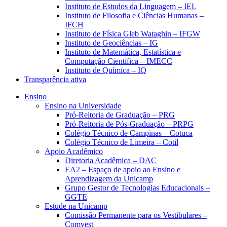
Instituto de Estudos da Linguagem – IEL
Instituto de Filosofia e Ciências Humanas –
IFCH
Instituto de Física Gleb Wataghin – IFGW
Instituto de Geociências – IG
Instituto de Matemática, Estatística e
Computação Científica – IMECC
Instituto de Química – IQ
Transparência ativa
Ensino
Ensino na Universidade
Pró-Reitoria de Graduação – PRG
Pró-Reitoria de Pós-Graduação – PRPG
Colégio Técnico de Campinas – Cotuca
Colégio Técnico de Limeira – Cotil
Apoio Acadêmico
Diretoria Acadêmica – DAC
EA2 – Espaço de apoio ao Ensino e
Aprendizagem da Unicamp
Grupo Gestor de Tecnologias Educacionais –
GGTE
Estude na Unicamp
Comissão Permanente para os Vestibulares –
Comvest