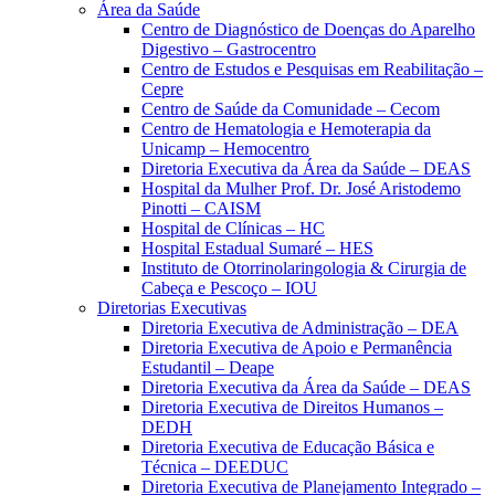
Área da Saúde
Centro de Diagnóstico de Doenças do Aparelho
Digestivo – Gastrocentro
Centro de Estudos e Pesquisas em Reabilitação –
Cepre
Centro de Saúde da Comunidade – Cecom
Centro de Hematologia e Hemoterapia da
Unicamp – Hemocentro
Diretoria Executiva da Área da Saúde – DEAS
Hospital da Mulher Prof. Dr. José Aristodemo
Pinotti – CAISM
Hospital de Clínicas – HC
Hospital Estadual Sumaré – HES
Instituto de Otorrinolaringologia & Cirurgia de
Cabeça e Pescoço – IOU
Diretorias Executivas
Diretoria Executiva de Administração – DEA
Diretoria Executiva de Apoio e Permanência
Estudantil – Deape
Diretoria Executiva da Área da Saúde – DEAS
Diretoria Executiva de Direitos Humanos –
DEDH
Diretoria Executiva de Educação Básica e
Técnica – DEEDUC
Diretoria Executiva de Planejamento Integrado –