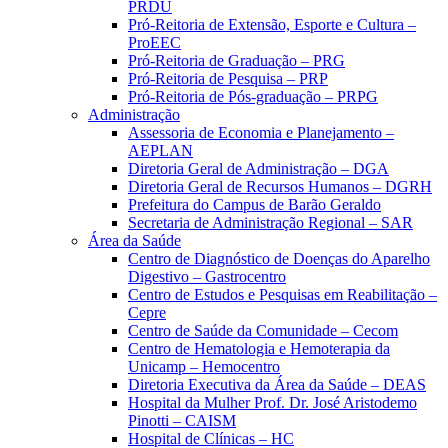
PRDU
Pró-Reitoria de Extensão, Esporte e Cultura –
ProEEC
Pró-Reitoria de Graduação – PRG
Pró-Reitoria de Pesquisa – PRP
Pró-Reitoria de Pós-graduação – PRPG
Administração
Assessoria de Economia e Planejamento –
AEPLAN
Diretoria Geral de Administração – DGA
Diretoria Geral de Recursos Humanos – DGRH
Prefeitura do Campus de Barão Geraldo
Secretaria de Administração Regional – SAR
Área da Saúde
Centro de Diagnóstico de Doenças do Aparelho
Digestivo – Gastrocentro
Centro de Estudos e Pesquisas em Reabilitação –
Cepre
Centro de Saúde da Comunidade – Cecom
Centro de Hematologia e Hemoterapia da
Unicamp – Hemocentro
Diretoria Executiva da Área da Saúde – DEAS
Hospital da Mulher Prof. Dr. José Aristodemo
Pinotti – CAISM
Hospital de Clínicas – HC