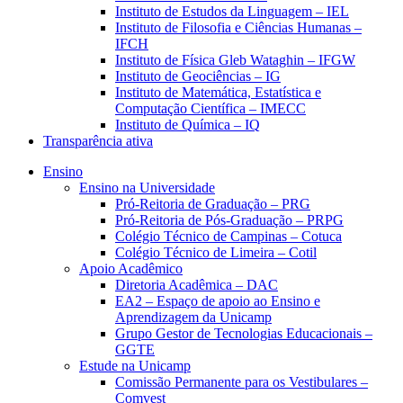
Instituto de Estudos da Linguagem – IEL
Instituto de Filosofia e Ciências Humanas –
IFCH
Instituto de Física Gleb Wataghin – IFGW
Instituto de Geociências – IG
Instituto de Matemática, Estatística e
Computação Científica – IMECC
Instituto de Química – IQ
Transparência ativa
Ensino
Ensino na Universidade
Pró-Reitoria de Graduação – PRG
Pró-Reitoria de Pós-Graduação – PRPG
Colégio Técnico de Campinas – Cotuca
Colégio Técnico de Limeira – Cotil
Apoio Acadêmico
Diretoria Acadêmica – DAC
EA2 – Espaço de apoio ao Ensino e
Aprendizagem da Unicamp
Grupo Gestor de Tecnologias Educacionais –
GGTE
Estude na Unicamp
Comissão Permanente para os Vestibulares –
Comvest