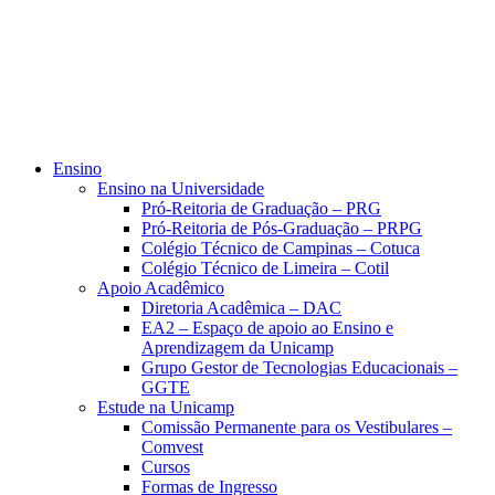
Ensino
Ensino na Universidade
Pró-Reitoria de Graduação – PRG
Pró-Reitoria de Pós-Graduação – PRPG
Colégio Técnico de Campinas – Cotuca
Colégio Técnico de Limeira – Cotil
Apoio Acadêmico
Diretoria Acadêmica – DAC
EA2 – Espaço de apoio ao Ensino e
Aprendizagem da Unicamp
Grupo Gestor de Tecnologias Educacionais –
GGTE
Estude na Unicamp
Comissão Permanente para os Vestibulares –
Comvest
Cursos
Formas de Ingresso