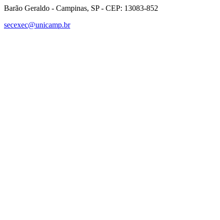
Barão Geraldo - Campinas, SP - CEP: 13083-852
secexec@unicamp.br
Link para o Facebook
Link para o Linkedin
Link para o Instagram