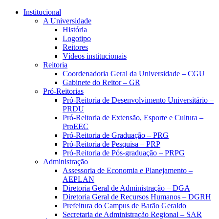
Conteúdo principal
Menu principal
Rodapé
Institucional
A Universidade
História
Logotipo
Reitores
Vídeos institucionais
Reitoria
Coordenadoria Geral da Universidade – CGU
Gabinete do Reitor – GR
Pró-Reitorias
Pró-Reitoria de Desenvolvimento Universitário –
PRDU
Pró-Reitoria de Extensão, Esporte e Cultura –
ProEEC
Pró-Reitoria de Graduação – PRG
Pró-Reitoria de Pesquisa – PRP
Pró-Reitoria de Pós-graduação – PRPG
Administração
Assessoria de Economia e Planejamento –
AEPLAN
Diretoria Geral de Administração – DGA
Diretoria Geral de Recursos Humanos – DGRH
Prefeitura do Campus de Barão Geraldo
Secretaria de Administração Regional – SAR