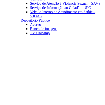
Serviço de Atenção à Violência Sexual – SAVS
Serviço de Informação ao Cidadão – SIC
Veículo Interno de Atendimento em Saúde –
VIDAS
Repositório Público
Acervo
Banco de imagens
TV Unicamp
Link para o Facebook
Link para o Linkedin