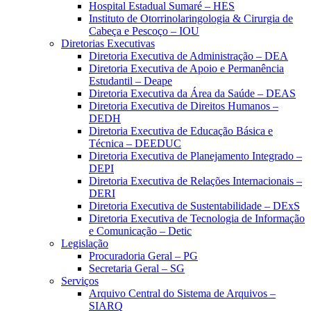
Hospital Estadual Sumaré – HES
Instituto de Otorrinolaringologia & Cirurgia de
Cabeça e Pescoço – IOU
Diretorias Executivas
Diretoria Executiva de Administração – DEA
Diretoria Executiva de Apoio e Permanência
Estudantil – Deape
Diretoria Executiva da Área da Saúde – DEAS
Diretoria Executiva de Direitos Humanos –
DEDH
Diretoria Executiva de Educação Básica e
Técnica – DEEDUC
Diretoria Executiva de Planejamento Integrado –
DEPI
Diretoria Executiva de Relações Internacionais –
DERI
Diretoria Executiva de Sustentabilidade – DExS
Diretoria Executiva de Tecnologia de Informação
e Comunicação – Detic
Legislação
Procuradoria Geral – PG
Secretaria Geral – SG
Serviços
Arquivo Central do Sistema de Arquivos –
SIARQ