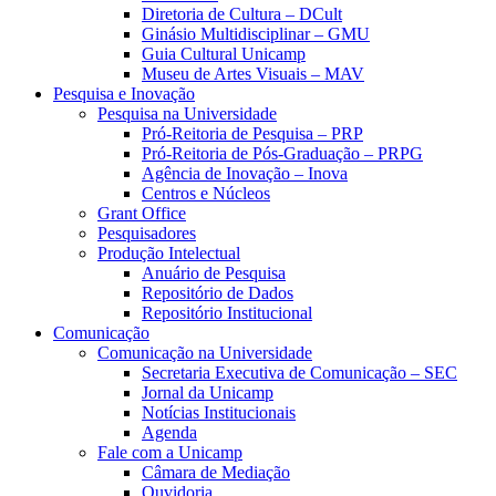
Diretoria de Cultura – DCult
Ginásio Multidisciplinar – GMU
Guia Cultural Unicamp
Museu de Artes Visuais – MAV
Pesquisa e Inovação
Pesquisa na Universidade
Pró-Reitoria de Pesquisa – PRP
Pró-Reitoria de Pós-Graduação – PRPG
Agência de Inovação – Inova
Centros e Núcleos
Grant Office
Pesquisadores
Produção Intelectual
Anuário de Pesquisa
Repositório de Dados
Repositório Institucional
Comunicação
Comunicação na Universidade
Secretaria Executiva de Comunicação – SEC
Jornal da Unicamp
Notícias Institucionais
Agenda
Fale com a Unicamp
Câmara de Mediação
Ouvidoria