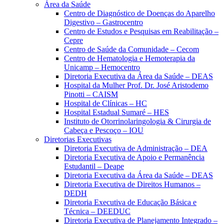
Área da Saúde
Centro de Diagnóstico de Doenças do Aparelho
Digestivo – Gastrocentro
Centro de Estudos e Pesquisas em Reabilitação –
Cepre
Centro de Saúde da Comunidade – Cecom
Centro de Hematologia e Hemoterapia da
Unicamp – Hemocentro
Diretoria Executiva da Área da Saúde – DEAS
Hospital da Mulher Prof. Dr. José Aristodemo
Pinotti – CAISM
Hospital de Clínicas – HC
Hospital Estadual Sumaré – HES
Instituto de Otorrinolaringologia & Cirurgia de
Cabeça e Pescoço – IOU
Diretorias Executivas
Diretoria Executiva de Administração – DEA
Diretoria Executiva de Apoio e Permanência
Estudantil – Deape
Diretoria Executiva da Área da Saúde – DEAS
Diretoria Executiva de Direitos Humanos –
DEDH
Diretoria Executiva de Educação Básica e
Técnica – DEEDUC
Diretoria Executiva de Planejamento Integrado –