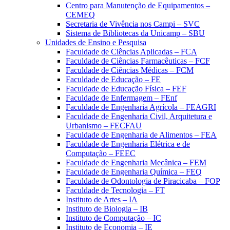
Centro para Manutenção de Equipamentos –
CEMEQ
Secretaria de Vivência nos Campi – SVC
Sistema de Bibliotecas da Unicamp – SBU
Unidades de Ensino e Pesquisa
Faculdade de Ciências Aplicadas – FCA
Faculdade de Ciências Farmacêuticas – FCF
Faculdade de Ciências Médicas – FCM
Faculdade de Educação – FE
Faculdade de Educação Física – FEF
Faculdade de Enfermagem – FEnf
Faculdade de Engenharia Agrícola – FEAGRI
Faculdade de Engenharia Civil, Arquitetura e
Urbanismo – FECFAU
Faculdade de Engenharia de Alimentos – FEA
Faculdade de Engenharia Elétrica e de
Computação – FEEC
Faculdade de Engenharia Mecânica – FEM
Faculdade de Engenharia Química – FEQ
Faculdade de Odontologia de Piracicaba – FOP
Faculdade de Tecnologia – FT
Instituto de Artes – IA
Instituto de Biologia – IB
Instituto de Computação – IC
Instituto de Economia – IE