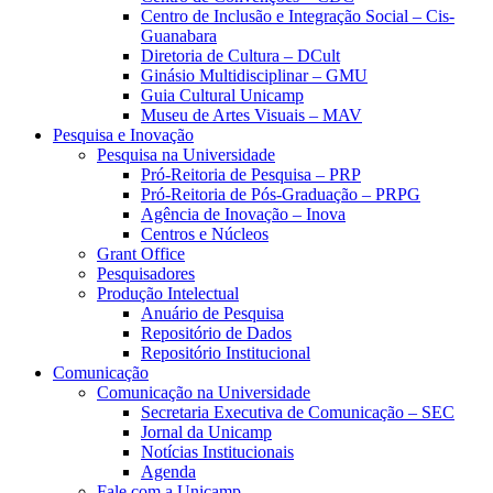
Centro de Inclusão e Integração Social – Cis-
Guanabara
Diretoria de Cultura – DCult
Ginásio Multidisciplinar – GMU
Guia Cultural Unicamp
Museu de Artes Visuais – MAV
Pesquisa e Inovação
Pesquisa na Universidade
Pró-Reitoria de Pesquisa – PRP
Pró-Reitoria de Pós-Graduação – PRPG
Agência de Inovação – Inova
Centros e Núcleos
Grant Office
Pesquisadores
Produção Intelectual
Anuário de Pesquisa
Repositório de Dados
Repositório Institucional
Comunicação
Comunicação na Universidade
Secretaria Executiva de Comunicação – SEC
Jornal da Unicamp
Notícias Institucionais
Agenda
Fale com a Unicamp