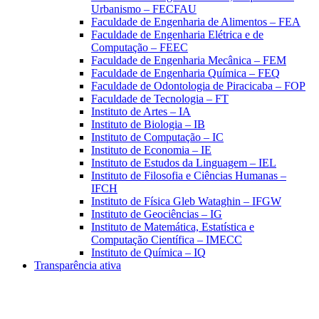
Urbanismo – FECFAU
Faculdade de Engenharia de Alimentos – FEA
Faculdade de Engenharia Elétrica e de
Computação – FEEC
Faculdade de Engenharia Mecânica – FEM
Faculdade de Engenharia Química – FEQ
Faculdade de Odontologia de Piracicaba – FOP
Faculdade de Tecnologia – FT
Instituto de Artes – IA
Instituto de Biologia – IB
Instituto de Computação – IC
Instituto de Economia – IE
Instituto de Estudos da Linguagem – IEL
Instituto de Filosofia e Ciências Humanas –
IFCH
Instituto de Física Gleb Wataghin – IFGW
Instituto de Geociências – IG
Instituto de Matemática, Estatística e
Computação Científica – IMECC
Instituto de Química – IQ
Transparência ativa
Aumentar fonte