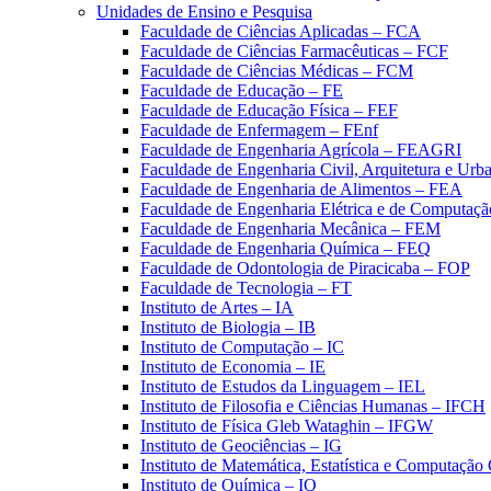
Unidades de Ensino e Pesquisa
Faculdade de Ciências Aplicadas – FCA
Faculdade de Ciências Farmacêuticas – FCF
Faculdade de Ciências Médicas – FCM
Faculdade de Educação – FE
Faculdade de Educação Física – FEF
Faculdade de Enfermagem – FEnf
Faculdade de Engenharia Agrícola – FEAGRI
Faculdade de Engenharia Civil, Arquitetura e U
Faculdade de Engenharia de Alimentos – FEA
Faculdade de Engenharia Elétrica e de Computaç
Faculdade de Engenharia Mecânica – FEM
Faculdade de Engenharia Química – FEQ
Faculdade de Odontologia de Piracicaba – FOP
Faculdade de Tecnologia – FT
Instituto de Artes – IA
Instituto de Biologia – IB
Instituto de Computação – IC
Instituto de Economia – IE
Instituto de Estudos da Linguagem – IEL
Instituto de Filosofia e Ciências Humanas – IFCH
Instituto de Física Gleb Wataghin – IFGW
Instituto de Geociências – IG
Instituto de Matemática, Estatística e Computaçã
Instituto de Química – IQ