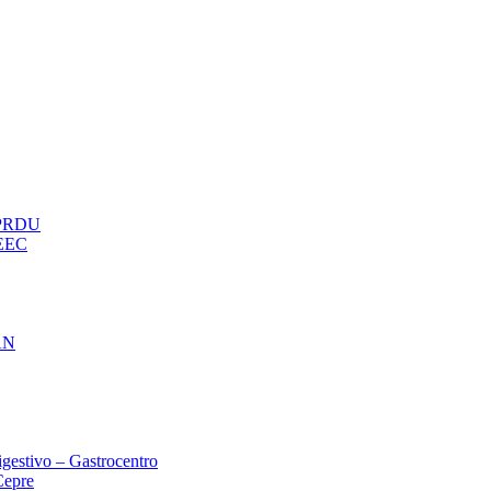
– PRDU
oEEC
AN
gestivo – Gastrocentro
Cepre