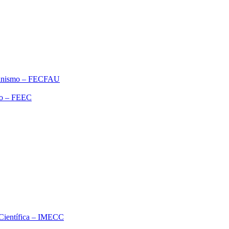
rbanismo – FECFAU
ão – FEEC
o Científica – IMECC