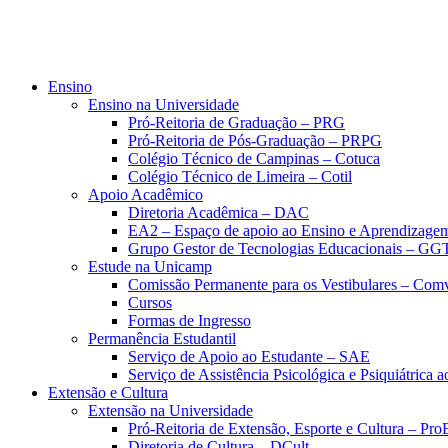
Ensino
Ensino na Universidade
Pró-Reitoria de Graduação – PRG
Pró-Reitoria de Pós-Graduação – PRPG
Colégio Técnico de Campinas – Cotuca
Colégio Técnico de Limeira – Cotil
Apoio Acadêmico
Diretoria Acadêmica – DAC
EA2 – Espaço de apoio ao Ensino e Aprendizage
Grupo Gestor de Tecnologias Educacionais – GG
Estude na Unicamp
Comissão Permanente para os Vestibulares – Com
Cursos
Formas de Ingresso
Permanência Estudantil
Serviço de Apoio ao Estudante – SAE
Serviço de Assistência Psicológica e Psiquiátrica
Extensão e Cultura
Extensão na Universidade
Pró-Reitoria de Extensão, Esporte e Cultura – Pr
Diretoria de Cultura – DCult