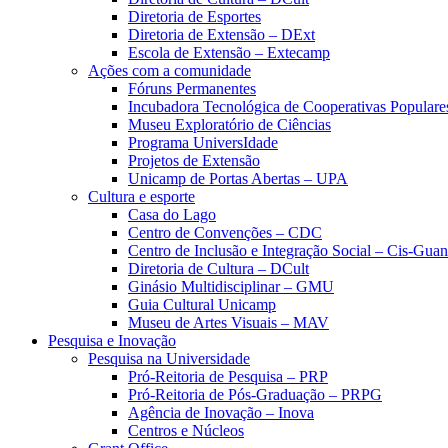
Diretoria de Esportes
Diretoria de Extensão – DExt
Escola de Extensão – Extecamp
Ações com a comunidade
Fóruns Permanentes
Incubadora Tecnológica de Cooperativas Popular
Museu Exploratório de Ciências
Programa UniversIdade
Projetos de Extensão
Unicamp de Portas Abertas – UPA
Cultura e esporte
Casa do Lago
Centro de Convenções – CDC
Centro de Inclusão e Integração Social – Cis-Gua
Diretoria de Cultura – DCult
Ginásio Multidisciplinar – GMU
Guia Cultural Unicamp
Museu de Artes Visuais – MAV
Pesquisa e Inovação
Pesquisa na Universidade
Pró-Reitoria de Pesquisa – PRP
Pró-Reitoria de Pós-Graduação – PRPG
Agência de Inovação – Inova
Centros e Núcleos