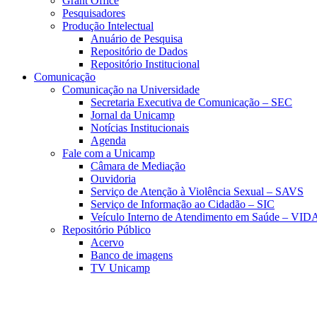
Grant Office
Pesquisadores
Produção Intelectual
Anuário de Pesquisa
Repositório de Dados
Repositório Institucional
Comunicação
Comunicação na Universidade
Secretaria Executiva de Comunicação – SEC
Jornal da Unicamp
Notícias Institucionais
Agenda
Fale com a Unicamp
Câmara de Mediação
Ouvidoria
Serviço de Atenção à Violência Sexual – SAVS
Serviço de Informação ao Cidadão – SIC
Veículo Interno de Atendimento em Saúde – VID
Repositório Público
Acervo
Banco de imagens
TV Unicamp
Link para o Faceboo