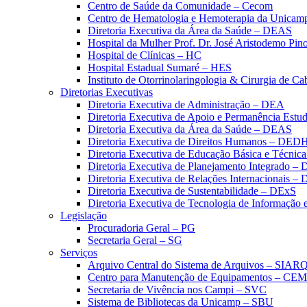
Centro de Saúde da Comunidade – Cecom
Centro de Hematologia e Hemoterapia da Unicam
Diretoria Executiva da Área da Saúde – DEAS
Hospital da Mulher Prof. Dr. José Aristodemo Pi
Hospital de Clínicas – HC
Hospital Estadual Sumaré – HES
Instituto de Otorrinolaringologia & Cirurgia de C
Diretorias Executivas
Diretoria Executiva de Administração – DEA
Diretoria Executiva de Apoio e Permanência Estud
Diretoria Executiva da Área da Saúde – DEAS
Diretoria Executiva de Direitos Humanos – DED
Diretoria Executiva de Educação Básica e Técn
Diretoria Executiva de Planejamento Integrado –
Diretoria Executiva de Relações Internacionais –
Diretoria Executiva de Sustentabilidade – DExS
Diretoria Executiva de Tecnologia de Informação
Legislação
Procuradoria Geral – PG
Secretaria Geral – SG
Serviços
Arquivo Central do Sistema de Arquivos – SIAR
Centro para Manutenção de Equipamentos – CE
Secretaria de Vivência nos Campi – SVC
Sistema de Bibliotecas da Unicamp – SBU