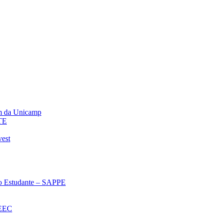
m da Unicamp
TE
vest
 ao Estudante – SAPPE
oEEC