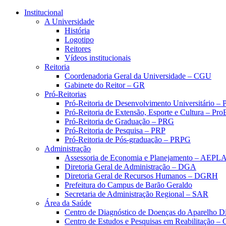
Conteúdo principal
Menu principal
Rodapé
Institucional
A Universidade
História
Logotipo
Reitores
Vídeos institucionais
Reitoria
Coordenadoria Geral da Universidade – CGU
Gabinete do Reitor – GR
Pró-Reitorias
Pró-Reitoria de Desenvolvimento Universitário 
Pró-Reitoria de Extensão, Esporte e Cultura – Pr
Pró-Reitoria de Graduação – PRG
Pró-Reitoria de Pesquisa – PRP
Pró-Reitoria de Pós-graduação – PRPG
Administração
Assessoria de Economia e Planejamento – AEPL
Diretoria Geral de Administração – DGA
Diretoria Geral de Recursos Humanos – DGRH
Prefeitura do Campus de Barão Geraldo
Secretaria de Administração Regional – SAR
Área da Saúde
Centro de Diagnóstico de Doenças do Aparelho Di
Centro de Estudos e Pesquisas em Reabilitação – 