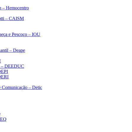
p – Hemocentro
notti – CAISM
abeça e Pescoço – IOU
antil – Deape
H
ica – DEEDUC
 DEPI
 DERI
 e Comunicação – Detic
Q
MEQ