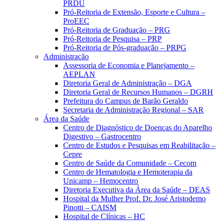
PRDU
Pró-Reitoria de Extensão, Esporte e Cultura –
ProEEC
Pró-Reitoria de Graduação – PRG
Pró-Reitoria de Pesquisa – PRP
Pró-Reitoria de Pós-graduação – PRPG
Administração
Assessoria de Economia e Planejamento –
AEPLAN
Diretoria Geral de Administração – DGA
Diretoria Geral de Recursos Humanos – DGRH
Prefeitura do Campus de Barão Geraldo
Secretaria de Administração Regional – SAR
Área da Saúde
Centro de Diagnóstico de Doenças do Aparelho
Digestivo – Gastrocentro
Centro de Estudos e Pesquisas em Reabilitação –
Cepre
Centro de Saúde da Comunidade – Cecom
Centro de Hematologia e Hemoterapia da
Unicamp – Hemocentro
Diretoria Executiva da Área da Saúde – DEAS
Hospital da Mulher Prof. Dr. José Aristodemo
Pinotti – CAISM
Hospital de Clínicas – HC