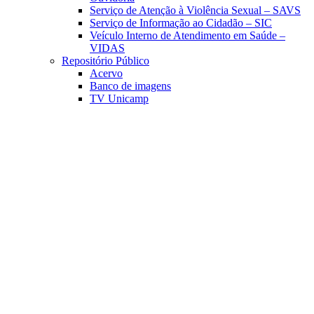
Serviço de Atenção à Violência Sexual – SAVS
Serviço de Informação ao Cidadão – SIC
Veículo Interno de Atendimento em Saúde –
VIDAS
Repositório Público
Acervo
Banco de imagens
TV Unicamp
Link para o Facebook
Link para o Linkedin