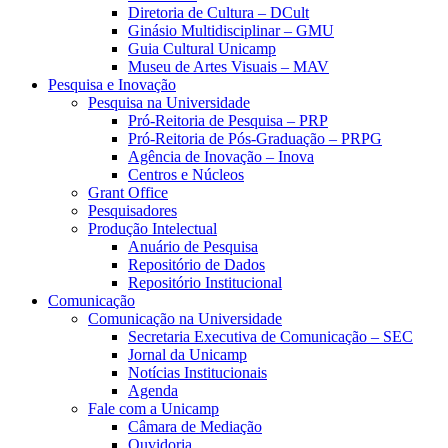
Diretoria de Cultura – DCult
Ginásio Multidisciplinar – GMU
Guia Cultural Unicamp
Museu de Artes Visuais – MAV
Pesquisa e Inovação
Pesquisa na Universidade
Pró-Reitoria de Pesquisa – PRP
Pró-Reitoria de Pós-Graduação – PRPG
Agência de Inovação – Inova
Centros e Núcleos
Grant Office
Pesquisadores
Produção Intelectual
Anuário de Pesquisa
Repositório de Dados
Repositório Institucional
Comunicação
Comunicação na Universidade
Secretaria Executiva de Comunicação – SEC
Jornal da Unicamp
Notícias Institucionais
Agenda
Fale com a Unicamp
Câmara de Mediação
Ouvidoria