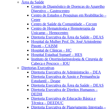
Área da Saúde
Centro de Diagnóstico de Doenças do Aparelho
Digestivo – Gastrocentro
Centro de Estudos e Pesquisas em Reabilitação –
Cepre
Centro de Saúde da Comunidade – Cecom
Centro de Hematologia e Hemoterapia da
Unicamp – Hemocentro
Diretoria Executiva da Área da Saúde – DEAS
Hospital da Mulher Prof. Dr. José Aristodemo
Pinotti – CAISM
Hospital de Clínicas – HC
Hospital Estadual Sumaré – HES
Instituto de Otorrinolaringologia & Cirurgia de
Cabeça e Pescoço – IOU
Diretorias Executivas
Diretoria Executiva de Administração – DEA
Diretoria Executiva de Apoio e Permanência
Estudantil – Deape
Diretoria Executiva da Área da Saúde – DEAS
Diretoria Executiva de Direitos Humanos –
DEDH
Diretoria Executiva de Educação Básica e
Técnica – DEEDUC
Diretoria Executiva de Planejamento Integrado –