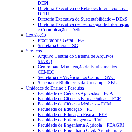
DEPI
Diretoria Executiva de Relações Internacionais –
DERI
Diretoria Executiva de Sustentabilidade – DExS
Diretoria Executiva de Tecnologia de Informação
e Comunicação – Detic
Legislação
Procuradoria Geral – PG
Secretaria Geral – SG
Serviços
Arquivo Central do Sistema de Arquivos –
SIARQ
Centro para Manutenção de Equipamentos –
CEMEQ
Secretaria de Vivência nos Campi – SVC
Sistema de Bibliotecas da Unicamp – SBU
Unidades de Ensino e Pesquisa
Faculdade de Ciências Aplicadas – FCA
Faculdade de Ciências Farmacêuticas – FCF
Faculdade de Ciências Médicas – FCM
Faculdade de Educação – FE
Faculdade de Educação Física – FEF
Faculdade de Enfermagem – FEnf
Faculdade de Engenharia Agrícola – FEAGRI
Faculdade de Engenharia Civil, Arquitetura e