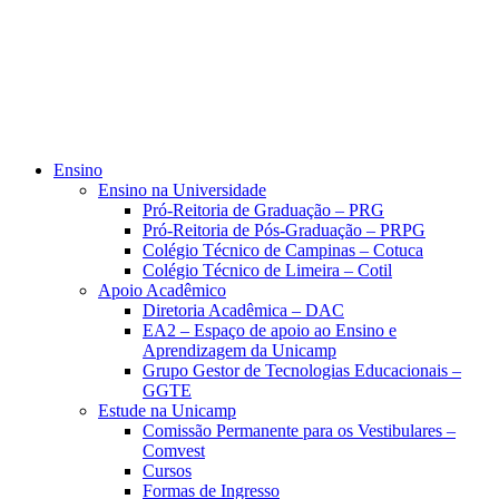
Ensino
Ensino na Universidade
Pró-Reitoria de Graduação – PRG
Pró-Reitoria de Pós-Graduação – PRPG
Colégio Técnico de Campinas – Cotuca
Colégio Técnico de Limeira – Cotil
Apoio Acadêmico
Diretoria Acadêmica – DAC
EA2 – Espaço de apoio ao Ensino e
Aprendizagem da Unicamp
Grupo Gestor de Tecnologias Educacionais –
GGTE
Estude na Unicamp
Comissão Permanente para os Vestibulares –
Comvest
Cursos
Formas de Ingresso