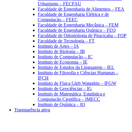
Urbanismo – FECFAU
Faculdade de Engenharia de Alimentos – FEA
Faculdade de Engenharia Elétrica e de
Computação – FEEC
Faculdade de Engenharia Mecânica – FEM
Faculdade de Engenharia Química – FEQ
Faculdade de Odontologia de Piracicaba – FOP
Faculdade de Tecnologia – FT
Instituto de Artes – IA
Instituto de Biologia – IB
Instituto de Computação – IC
Instituto de Economia – IE
Instituto de Estudos da Linguagem – IEL
Instituto de Filosofia e Ciências Humanas –
IFCH
Instituto de Física Gleb Wataghin – IFGW
Instituto de Geociências – IG
Instituto de Matemática, Estatística e
Computação Científica – IMECC
Instituto de Química – IQ
Transparência ativa
Aumentar fonte