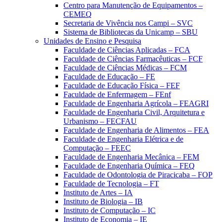
Centro para Manutenção de Equipamentos –
CEMEQ
Secretaria de Vivência nos Campi – SVC
Sistema de Bibliotecas da Unicamp – SBU
Unidades de Ensino e Pesquisa
Faculdade de Ciências Aplicadas – FCA
Faculdade de Ciências Farmacêuticas – FCF
Faculdade de Ciências Médicas – FCM
Faculdade de Educação – FE
Faculdade de Educação Física – FEF
Faculdade de Enfermagem – FEnf
Faculdade de Engenharia Agrícola – FEAGRI
Faculdade de Engenharia Civil, Arquitetura e
Urbanismo – FECFAU
Faculdade de Engenharia de Alimentos – FEA
Faculdade de Engenharia Elétrica e de
Computação – FEEC
Faculdade de Engenharia Mecânica – FEM
Faculdade de Engenharia Química – FEQ
Faculdade de Odontologia de Piracicaba – FOP
Faculdade de Tecnologia – FT
Instituto de Artes – IA
Instituto de Biologia – IB
Instituto de Computação – IC
Instituto de Economia – IE