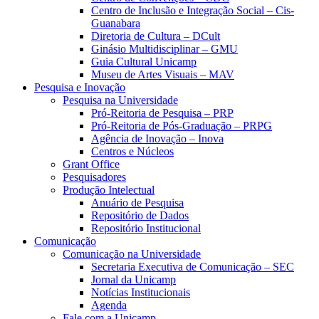
Centro de Inclusão e Integração Social – Cis-
Guanabara
Diretoria de Cultura – DCult
Ginásio Multidisciplinar – GMU
Guia Cultural Unicamp
Museu de Artes Visuais – MAV
Pesquisa e Inovação
Pesquisa na Universidade
Pró-Reitoria de Pesquisa – PRP
Pró-Reitoria de Pós-Graduação – PRPG
Agência de Inovação – Inova
Centros e Núcleos
Grant Office
Pesquisadores
Produção Intelectual
Anuário de Pesquisa
Repositório de Dados
Repositório Institucional
Comunicação
Comunicação na Universidade
Secretaria Executiva de Comunicação – SEC
Jornal da Unicamp
Notícias Institucionais
Agenda
Fale com a Unicamp