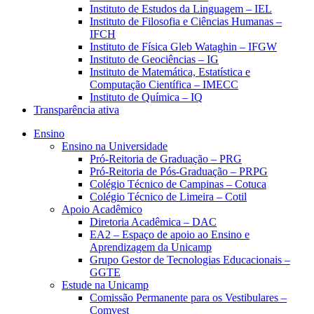
Instituto de Estudos da Linguagem – IEL
Instituto de Filosofia e Ciências Humanas –
IFCH
Instituto de Física Gleb Wataghin – IFGW
Instituto de Geociências – IG
Instituto de Matemática, Estatística e
Computação Científica – IMECC
Instituto de Química – IQ
Transparência ativa
Ensino
Ensino na Universidade
Pró-Reitoria de Graduação – PRG
Pró-Reitoria de Pós-Graduação – PRPG
Colégio Técnico de Campinas – Cotuca
Colégio Técnico de Limeira – Cotil
Apoio Acadêmico
Diretoria Acadêmica – DAC
EA2 – Espaço de apoio ao Ensino e
Aprendizagem da Unicamp
Grupo Gestor de Tecnologias Educacionais –
GGTE
Estude na Unicamp
Comissão Permanente para os Vestibulares –
Comvest