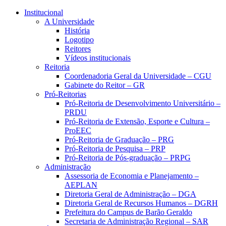
Conteúdo principal
Menu principal
Rodapé
Institucional
A Universidade
História
Logotipo
Reitores
Vídeos institucionais
Reitoria
Coordenadoria Geral da Universidade – CGU
Gabinete do Reitor – GR
Pró-Reitorias
Pró-Reitoria de Desenvolvimento Universitário –
PRDU
Pró-Reitoria de Extensão, Esporte e Cultura –
ProEEC
Pró-Reitoria de Graduação – PRG
Pró-Reitoria de Pesquisa – PRP
Pró-Reitoria de Pós-graduação – PRPG
Administração
Assessoria de Economia e Planejamento –
AEPLAN
Diretoria Geral de Administração – DGA
Diretoria Geral de Recursos Humanos – DGRH
Prefeitura do Campus de Barão Geraldo
Secretaria de Administração Regional – SAR