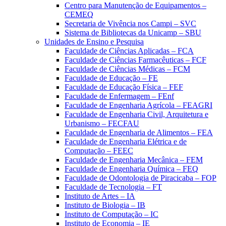
Centro para Manutenção de Equipamentos –
CEMEQ
Secretaria de Vivência nos Campi – SVC
Sistema de Bibliotecas da Unicamp – SBU
Unidades de Ensino e Pesquisa
Faculdade de Ciências Aplicadas – FCA
Faculdade de Ciências Farmacêuticas – FCF
Faculdade de Ciências Médicas – FCM
Faculdade de Educação – FE
Faculdade de Educação Física – FEF
Faculdade de Enfermagem – FEnf
Faculdade de Engenharia Agrícola – FEAGRI
Faculdade de Engenharia Civil, Arquitetura e
Urbanismo – FECFAU
Faculdade de Engenharia de Alimentos – FEA
Faculdade de Engenharia Elétrica e de
Computação – FEEC
Faculdade de Engenharia Mecânica – FEM
Faculdade de Engenharia Química – FEQ
Faculdade de Odontologia de Piracicaba – FOP
Faculdade de Tecnologia – FT
Instituto de Artes – IA
Instituto de Biologia – IB
Instituto de Computação – IC
Instituto de Economia – IE