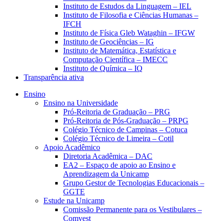
Instituto de Estudos da Linguagem – IEL
Instituto de Filosofia e Ciências Humanas –
IFCH
Instituto de Física Gleb Wataghin – IFGW
Instituto de Geociências – IG
Instituto de Matemática, Estatística e
Computação Científica – IMECC
Instituto de Química – IQ
Transparência ativa
Ensino
Ensino na Universidade
Pró-Reitoria de Graduação – PRG
Pró-Reitoria de Pós-Graduação – PRPG
Colégio Técnico de Campinas – Cotuca
Colégio Técnico de Limeira – Cotil
Apoio Acadêmico
Diretoria Acadêmica – DAC
EA2 – Espaço de apoio ao Ensino e
Aprendizagem da Unicamp
Grupo Gestor de Tecnologias Educacionais –
GGTE
Estude na Unicamp
Comissão Permanente para os Vestibulares –
Comvest