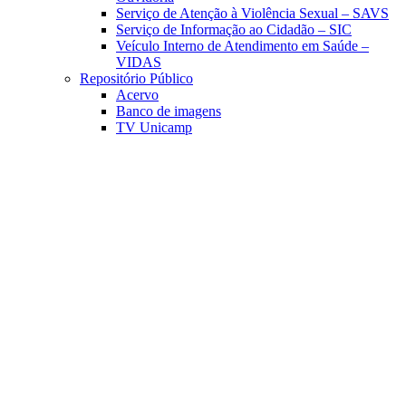
Serviço de Atenção à Violência Sexual – SAVS
Serviço de Informação ao Cidadão – SIC
Veículo Interno de Atendimento em Saúde –
VIDAS
Repositório Público
Acervo
Banco de imagens
TV Unicamp
Link para o Facebook
Link para o Linkedin