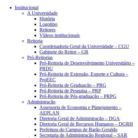
Conteúdo principal
Menu principal
Rodapé
Institucional
A Universidade
História
Logotipo
Reitores
Vídeos institucionais
Reitoria
Coordenadoria Geral da Universidade – CGU
Gabinete do Reitor – GR
Pró-Reitorias
Pró-Reitoria de Desenvolvimento Universitário –
PRDU
Pró-Reitoria de Extensão, Esporte e Cultura –
ProEEC
Pró-Reitoria de Graduação – PRG
Pró-Reitoria de Pesquisa – PRP
Pró-Reitoria de Pós-graduação – PRPG
Administração
Assessoria de Economia e Planejamento –
AEPLAN
Diretoria Geral de Administração – DGA
Diretoria Geral de Recursos Humanos – DGRH
Prefeitura do Campus de Barão Geraldo
Secretaria de Administração Regional – SAR