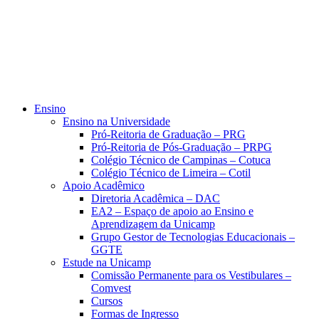
Ensino
Ensino na Universidade
Pró-Reitoria de Graduação – PRG
Pró-Reitoria de Pós-Graduação – PRPG
Colégio Técnico de Campinas – Cotuca
Colégio Técnico de Limeira – Cotil
Apoio Acadêmico
Diretoria Acadêmica – DAC
EA2 – Espaço de apoio ao Ensino e
Aprendizagem da Unicamp
Grupo Gestor de Tecnologias Educacionais –
GGTE
Estude na Unicamp
Comissão Permanente para os Vestibulares –
Comvest
Cursos
Formas de Ingresso