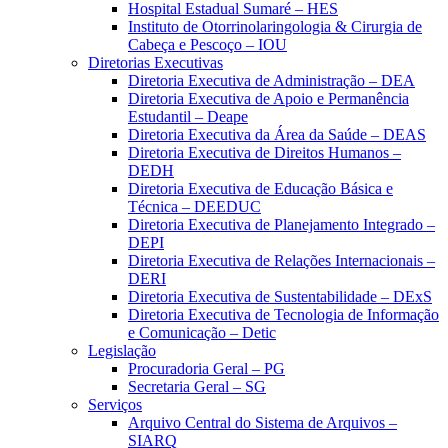
Hospital Estadual Sumaré – HES
Instituto de Otorrinolaringologia & Cirurgia de
Cabeça e Pescoço – IOU
Diretorias Executivas
Diretoria Executiva de Administração – DEA
Diretoria Executiva de Apoio e Permanência
Estudantil – Deape
Diretoria Executiva da Área da Saúde – DEAS
Diretoria Executiva de Direitos Humanos –
DEDH
Diretoria Executiva de Educação Básica e
Técnica – DEEDUC
Diretoria Executiva de Planejamento Integrado –
DEPI
Diretoria Executiva de Relações Internacionais –
DERI
Diretoria Executiva de Sustentabilidade – DExS
Diretoria Executiva de Tecnologia de Informação
e Comunicação – Detic
Legislação
Procuradoria Geral – PG
Secretaria Geral – SG
Serviços
Arquivo Central do Sistema de Arquivos –
SIARQ