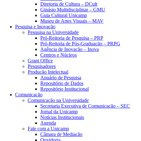
Diretoria de Cultura – DCult
Ginásio Multidisciplinar – GMU
Guia Cultural Unicamp
Museu de Artes Visuais – MAV
Pesquisa e Inovação
Pesquisa na Universidade
Pró-Reitoria de Pesquisa – PRP
Pró-Reitoria de Pós-Graduação – PRPG
Agência de Inovação – Inova
Centros e Núcleos
Grant Office
Pesquisadores
Produção Intelectual
Anuário de Pesquisa
Repositório de Dados
Repositório Institucional
Comunicação
Comunicação na Universidade
Secretaria Executiva de Comunicação – SEC
Jornal da Unicamp
Notícias Institucionais
Agenda
Fale com a Unicamp
Câmara de Mediação
Ouvidoria