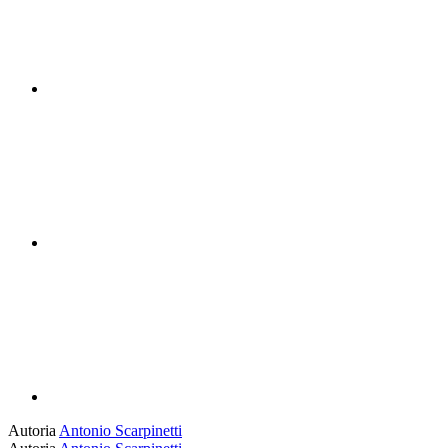
Compartilhar n
Compartilhar p
Autoria
Antonio Scarpinetti