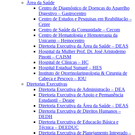
Área da Saúde
Centro de Diagnóstico de Doenças do Aparelho
Digestivo – Gastrocentro
Centro de Estudos e Pesquisas em Reabilitação –
Cepre
Centro de Saúde da Comunidade – Cecom
Centro de Hematologia e Hemoterapia da
Unicamp – Hemocentro
Diretoria Executiva da Área da Saúde – DEAS
Hospital da Mulher Prof. Dr. José Aristodemo
Pinotti – CAISM
Hospital de Clínicas – HC
Hospital Estadual Sumaré – HES
Instituto de Otorrinolaringologia & Cirurgia de
Cabeça e Pescoço – IOU
Diretorias Executivas
Diretoria Executiva de Administração – DEA
Diretoria Executiva de Apoio e Permanência
Estudantil – Deape
Diretoria Executiva da Área da Saúde – DEAS
Diretoria Executiva de Direitos Humanos –
DEDH
Diretoria Executiva de Educação Básica e
Técnica – DEEDUC
Diretoria Executiva de Planejamento Integrado –