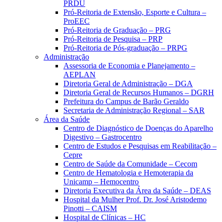
PRDU
Pró-Reitoria de Extensão, Esporte e Cultura –
ProEEC
Pró-Reitoria de Graduação – PRG
Pró-Reitoria de Pesquisa – PRP
Pró-Reitoria de Pós-graduação – PRPG
Administração
Assessoria de Economia e Planejamento –
AEPLAN
Diretoria Geral de Administração – DGA
Diretoria Geral de Recursos Humanos – DGRH
Prefeitura do Campus de Barão Geraldo
Secretaria de Administração Regional – SAR
Área da Saúde
Centro de Diagnóstico de Doenças do Aparelho
Digestivo – Gastrocentro
Centro de Estudos e Pesquisas em Reabilitação –
Cepre
Centro de Saúde da Comunidade – Cecom
Centro de Hematologia e Hemoterapia da
Unicamp – Hemocentro
Diretoria Executiva da Área da Saúde – DEAS
Hospital da Mulher Prof. Dr. José Aristodemo
Pinotti – CAISM
Hospital de Clínicas – HC