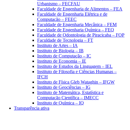
Urbanismo – FECFAU
Faculdade de Engenharia de Alimentos – FEA
Faculdade de Engenharia Elétrica e de
Computação – FEEC
Faculdade de Engenharia Mecânica – FEM
Faculdade de Engenharia Química – FEQ
Faculdade de Odontologia de Piracicaba – FOP
Faculdade de Tecnologia – FT
Instituto de Artes – IA
Instituto de Biologia – IB
Instituto de Computação – IC
Instituto de Economia – IE
Instituto de Estudos da Linguagem – IEL
Instituto de Filosofia e Ciências Humanas –
IFCH
Instituto de Física Gleb Wataghin – IFGW
Instituto de Geociências – IG
Instituto de Matemática, Estatística e
Computação Científica – IMECC
Instituto de Química – IQ
Transparência ativa
Aumentar fonte