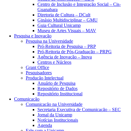
Centro de Inclusão e Integração Social – Cis-
Guanabara
Diretoria de Cultura – DCult
Ginásio Multidisciplinar – GMU
Guia Cultural Unicamp
Museu de Artes Visuais – MAV
Pesquisa e Inovação
Pesquisa na Universidade
Pró-Reitoria de Pesquisa – PRP
Pró-Reitoria de Pós-Graduação – PRPG
Agência de Inovação – Inova
Centros e Núcleos
Grant Office
Pesquisadores
Produção Intelectual
Anuário de Pesquisa
Repositório de Dados
Repositório Institucional
Comunicação
Comunicação na Universidade
Secretaria Executiva de Comunicação – SEC
Jornal da Unicamp
Notícias Institucionais
Agenda
Fale com a Unicamp