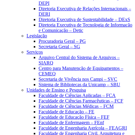
DEPI
Diretoria Executiva de Relações Internacionais –
DERI
Diretoria Executiva de Sustentabilidade – DExS
Diretoria Executiva de Tecnologia de Informação
e Comunicação – Detic
Legislação
Procuradoria Geral – PG
Secretaria Geral – SG
Serviços
Arquivo Central do Sistema de Arquivos –
SIARQ
Centro para Manutenção de Equipamentos –
CEMEQ
Secretaria de Vivência nos Campi – SVC
Sistema de Bibliotecas da Unicamp – SBU
Unidades de Ensino e Pesquisa
Faculdade de Ciências Aplicadas – FCA
Faculdade de Ciências Farmacêuticas – FCF
Faculdade de Ciências Médicas – FCM
Faculdade de Educação – FE
Faculdade de Educação Física – FEF
Faculdade de Enfermagem – FEnf
Faculdade de Engenharia Agrícola – FEAGRI
Faculdade de Engenharia Civil, Arquitetura e