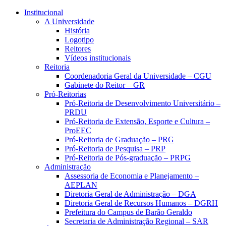
Conteúdo principal
Menu principal
Rodapé
Institucional
A Universidade
História
Logotipo
Reitores
Vídeos institucionais
Reitoria
Coordenadoria Geral da Universidade – CGU
Gabinete do Reitor – GR
Pró-Reitorias
Pró-Reitoria de Desenvolvimento Universitário –
PRDU
Pró-Reitoria de Extensão, Esporte e Cultura –
ProEEC
Pró-Reitoria de Graduação – PRG
Pró-Reitoria de Pesquisa – PRP
Pró-Reitoria de Pós-graduação – PRPG
Administração
Assessoria de Economia e Planejamento –
AEPLAN
Diretoria Geral de Administração – DGA
Diretoria Geral de Recursos Humanos – DGRH
Prefeitura do Campus de Barão Geraldo
Secretaria de Administração Regional – SAR