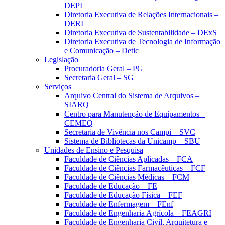
DEPI
Diretoria Executiva de Relações Internacionais –
DERI
Diretoria Executiva de Sustentabilidade – DExS
Diretoria Executiva de Tecnologia de Informação
e Comunicação – Detic
Legislação
Procuradoria Geral – PG
Secretaria Geral – SG
Serviços
Arquivo Central do Sistema de Arquivos –
SIARQ
Centro para Manutenção de Equipamentos –
CEMEQ
Secretaria de Vivência nos Campi – SVC
Sistema de Bibliotecas da Unicamp – SBU
Unidades de Ensino e Pesquisa
Faculdade de Ciências Aplicadas – FCA
Faculdade de Ciências Farmacêuticas – FCF
Faculdade de Ciências Médicas – FCM
Faculdade de Educação – FE
Faculdade de Educação Física – FEF
Faculdade de Enfermagem – FEnf
Faculdade de Engenharia Agrícola – FEAGRI
Faculdade de Engenharia Civil, Arquitetura e