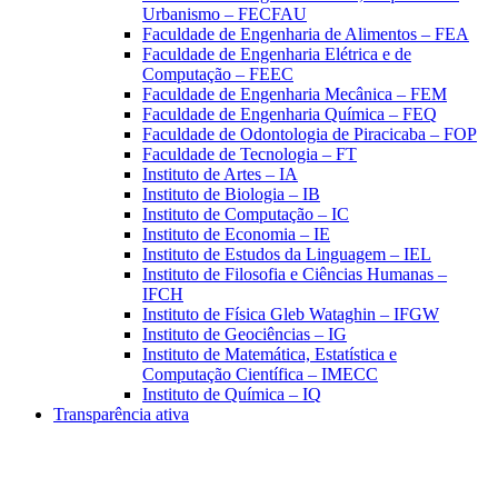
Urbanismo – FECFAU
Faculdade de Engenharia de Alimentos – FEA
Faculdade de Engenharia Elétrica e de
Computação – FEEC
Faculdade de Engenharia Mecânica – FEM
Faculdade de Engenharia Química – FEQ
Faculdade de Odontologia de Piracicaba – FOP
Faculdade de Tecnologia – FT
Instituto de Artes – IA
Instituto de Biologia – IB
Instituto de Computação – IC
Instituto de Economia – IE
Instituto de Estudos da Linguagem – IEL
Instituto de Filosofia e Ciências Humanas –
IFCH
Instituto de Física Gleb Wataghin – IFGW
Instituto de Geociências – IG
Instituto de Matemática, Estatística e
Computação Científica – IMECC
Instituto de Química – IQ
Transparência ativa
Aumentar fonte