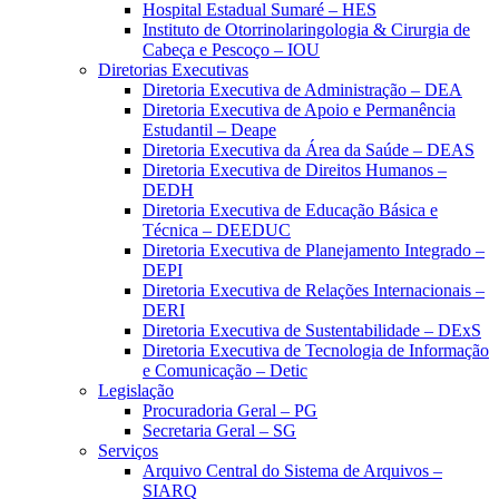
Hospital Estadual Sumaré – HES
Instituto de Otorrinolaringologia & Cirurgia de
Cabeça e Pescoço – IOU
Diretorias Executivas
Diretoria Executiva de Administração – DEA
Diretoria Executiva de Apoio e Permanência
Estudantil – Deape
Diretoria Executiva da Área da Saúde – DEAS
Diretoria Executiva de Direitos Humanos –
DEDH
Diretoria Executiva de Educação Básica e
Técnica – DEEDUC
Diretoria Executiva de Planejamento Integrado –
DEPI
Diretoria Executiva de Relações Internacionais –
DERI
Diretoria Executiva de Sustentabilidade – DExS
Diretoria Executiva de Tecnologia de Informação
e Comunicação – Detic
Legislação
Procuradoria Geral – PG
Secretaria Geral – SG
Serviços
Arquivo Central do Sistema de Arquivos –
SIARQ