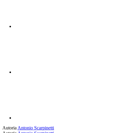
Compartilhar n
Compartilhar p
Autoria
Antonio Scarpinetti