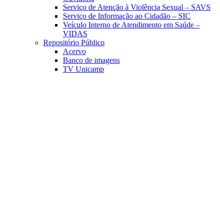
Serviço de Atenção à Violência Sexual – SAVS
Serviço de Informação ao Cidadão – SIC
Veículo Interno de Atendimento em Saúde –
VIDAS
Repositório Público
Acervo
Banco de imagens
TV Unicamp
Link para o Facebook
Link para o Linkedin