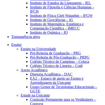
Instituto de Estudos da Linguagem – IEL
Instituto de Filosofia e Ciências Humanas –
IFCH
Instituto de Física Gleb Wataghin – IFGW
Instituto de Geociências – IG
Instituto de Matemática, Estatística e
Computação Científica – IMECC
Instituto de Química – IQ
Transparência ativa
Ensino
Ensino na Universidade
Pró-Reitoria de Graduação – PRG
Pró-Reitoria de Pós-Graduação – PRPG
Colégio Técnico de Campinas – Cotuca
Colégio Técnico de Limeira – Cotil
Apoio Acadêmico
Diretoria Acadêmica – DAC
EA2 – Espaço de apoio ao Ensino e
Aprendizagem da Unicamp
Grupo Gestor de Tecnologias Educacionais –
GGTE
Estude na Unicamp
Comissão Permanente para os Vestibulares –
Comvest