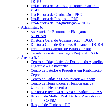
PRDU
Pró-Reitoria de Extensão, Esporte e Cultura –
ProEEC
Pró-Reitoria de Graduação – PRG
Pró-Reitoria de Pesquisa – PRP
Pró-Reitoria de Pós-graduação – PRPG
Administração
Assessoria de Economia e Planejamento –
AEPLAN
Diretoria Geral de Administração – DGA
Diretoria Geral de Recursos Humanos – DGRH
Prefeitura do Campus de Barão Geraldo
Secretaria de Administração Regional – SAR
Área da Saúde
Centro de Diagnóstico de Doenças do Aparelho
Digestivo – Gastrocentro
Centro de Estudos e Pesquisas em Reabilitação –
Cepre
Centro de Saúde da Comunidade – Cecom
Centro de Hematologia e Hemoterapia da
Unicamp – Hemocentro
Diretoria Executiva da Área da Saúde – DEAS
Hospital da Mulher Prof. Dr. José Aristodemo
Pinotti – CAISM
Hospital de Clínicas – HC