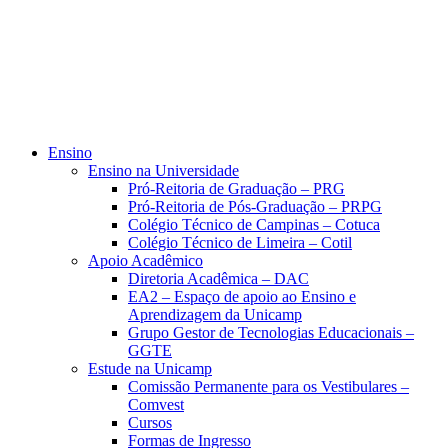
Ensino
Ensino na Universidade
Pró-Reitoria de Graduação – PRG
Pró-Reitoria de Pós-Graduação – PRPG
Colégio Técnico de Campinas – Cotuca
Colégio Técnico de Limeira – Cotil
Apoio Acadêmico
Diretoria Acadêmica – DAC
EA2 – Espaço de apoio ao Ensino e
Aprendizagem da Unicamp
Grupo Gestor de Tecnologias Educacionais –
GGTE
Estude na Unicamp
Comissão Permanente para os Vestibulares –
Comvest
Cursos
Formas de Ingresso