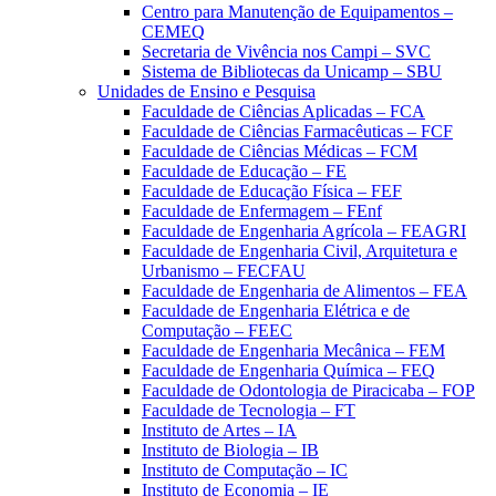
Centro para Manutenção de Equipamentos –
CEMEQ
Secretaria de Vivência nos Campi – SVC
Sistema de Bibliotecas da Unicamp – SBU
Unidades de Ensino e Pesquisa
Faculdade de Ciências Aplicadas – FCA
Faculdade de Ciências Farmacêuticas – FCF
Faculdade de Ciências Médicas – FCM
Faculdade de Educação – FE
Faculdade de Educação Física – FEF
Faculdade de Enfermagem – FEnf
Faculdade de Engenharia Agrícola – FEAGRI
Faculdade de Engenharia Civil, Arquitetura e
Urbanismo – FECFAU
Faculdade de Engenharia de Alimentos – FEA
Faculdade de Engenharia Elétrica e de
Computação – FEEC
Faculdade de Engenharia Mecânica – FEM
Faculdade de Engenharia Química – FEQ
Faculdade de Odontologia de Piracicaba – FOP
Faculdade de Tecnologia – FT
Instituto de Artes – IA
Instituto de Biologia – IB
Instituto de Computação – IC
Instituto de Economia – IE