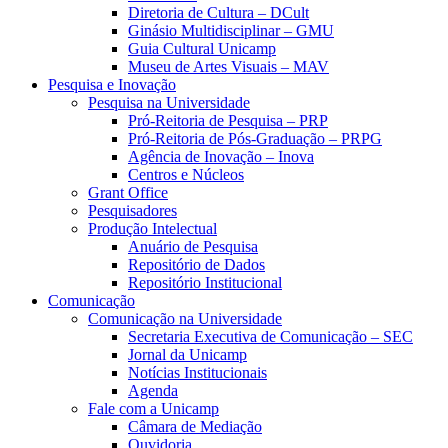
Diretoria de Cultura – DCult
Ginásio Multidisciplinar – GMU
Guia Cultural Unicamp
Museu de Artes Visuais – MAV
Pesquisa e Inovação
Pesquisa na Universidade
Pró-Reitoria de Pesquisa – PRP
Pró-Reitoria de Pós-Graduação – PRPG
Agência de Inovação – Inova
Centros e Núcleos
Grant Office
Pesquisadores
Produção Intelectual
Anuário de Pesquisa
Repositório de Dados
Repositório Institucional
Comunicação
Comunicação na Universidade
Secretaria Executiva de Comunicação – SEC
Jornal da Unicamp
Notícias Institucionais
Agenda
Fale com a Unicamp
Câmara de Mediação
Ouvidoria