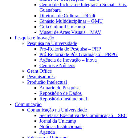
Centro de Inclusão e Integração Social – Cis-
Guanabara
Diretoria de Cultura – DCult
Ginásio Multidisciplinar – GMU
Guia Cultural Unicamp
Museu de Artes Visuais – MAV
Pesquisa e Inovação
Pesquisa na Universidade
Pró-Reitoria de Pesquisa – PRP
Pró-Reitoria de Pós-Graduação – PRPG
Agência de Inovação – Inova
Centros e Núcleos
Grant Office
Pesquisadores
Produção Intelectual
Anuário de Pesquisa
Repositório de Dados
Repositório Institucional
Comunicação
Comunicação na Universidade
Secretaria Executiva de Comunicação – SEC
Jornal da Unicamp
Notícias Institucionais
Agenda
Fale com a Unicamp