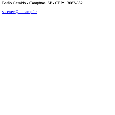
Barão Geraldo - Campinas, SP - CEP: 13083-852
secexec@unicamp.br
Link para o Facebook
Link para o Linkedin
Link para o Instagram