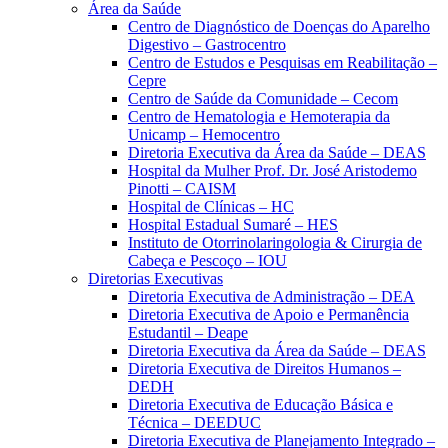
Área da Saúde
Centro de Diagnóstico de Doenças do Aparelho
Digestivo – Gastrocentro
Centro de Estudos e Pesquisas em Reabilitação –
Cepre
Centro de Saúde da Comunidade – Cecom
Centro de Hematologia e Hemoterapia da
Unicamp – Hemocentro
Diretoria Executiva da Área da Saúde – DEAS
Hospital da Mulher Prof. Dr. José Aristodemo
Pinotti – CAISM
Hospital de Clínicas – HC
Hospital Estadual Sumaré – HES
Instituto de Otorrinolaringologia & Cirurgia de
Cabeça e Pescoço – IOU
Diretorias Executivas
Diretoria Executiva de Administração – DEA
Diretoria Executiva de Apoio e Permanência
Estudantil – Deape
Diretoria Executiva da Área da Saúde – DEAS
Diretoria Executiva de Direitos Humanos –
DEDH
Diretoria Executiva de Educação Básica e
Técnica – DEEDUC
Diretoria Executiva de Planejamento Integrado –