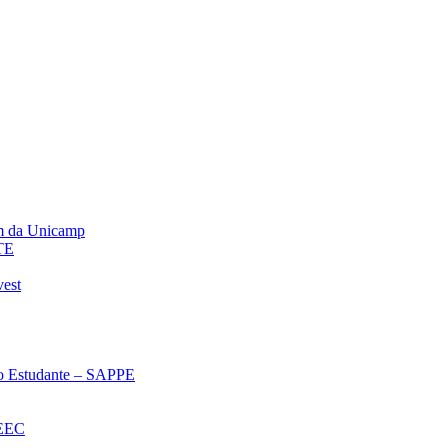
m da Unicamp
TE
vest
 ao Estudante – SAPPE
oEEC