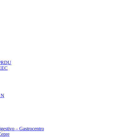
– PRDU
oEEC
AN
gestivo – Gastrocentro
Cepre