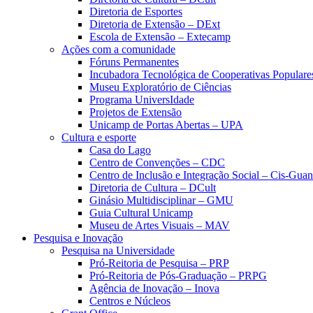
Diretoria de Esportes
Diretoria de Extensão – DExt
Escola de Extensão – Extecamp
Ações com a comunidade
Fóruns Permanentes
Incubadora Tecnológica de Cooperativas Popular
Museu Exploratório de Ciências
Programa UniversIdade
Projetos de Extensão
Unicamp de Portas Abertas – UPA
Cultura e esporte
Casa do Lago
Centro de Convenções – CDC
Centro de Inclusão e Integração Social – Cis-Gua
Diretoria de Cultura – DCult
Ginásio Multidisciplinar – GMU
Guia Cultural Unicamp
Museu de Artes Visuais – MAV
Pesquisa e Inovação
Pesquisa na Universidade
Pró-Reitoria de Pesquisa – PRP
Pró-Reitoria de Pós-Graduação – PRPG
Agência de Inovação – Inova
Centros e Núcleos