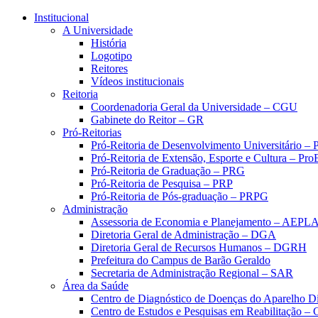
Conteúdo principal
Menu principal
Rodapé
Institucional
A Universidade
História
Logotipo
Reitores
Vídeos institucionais
Reitoria
Coordenadoria Geral da Universidade – CGU
Gabinete do Reitor – GR
Pró-Reitorias
Pró-Reitoria de Desenvolvimento Universitário 
Pró-Reitoria de Extensão, Esporte e Cultura – Pr
Pró-Reitoria de Graduação – PRG
Pró-Reitoria de Pesquisa – PRP
Pró-Reitoria de Pós-graduação – PRPG
Administração
Assessoria de Economia e Planejamento – AEPL
Diretoria Geral de Administração – DGA
Diretoria Geral de Recursos Humanos – DGRH
Prefeitura do Campus de Barão Geraldo
Secretaria de Administração Regional – SAR
Área da Saúde
Centro de Diagnóstico de Doenças do Aparelho Di
Centro de Estudos e Pesquisas em Reabilitação – 