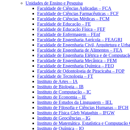
Unidades de Ensino e Pesquisa
Faculdade de Ciências Aplicadas – FCA
Faculdade de Ciências Farmacêuticas – FCF
Faculdade de Ciências Médicas – FCM
Faculdade de Educação – FE
Faculdade de Educação Física – FEF
Faculdade de Enfermagem – FEnf
Faculdade de Engenharia Agrícola – FEAGRI
Faculdade de Engenharia Civil, Arquitetura e U
Faculdade de Engenharia de Alimentos – FEA
Faculdade de Engenharia Elétrica e de Computaç
Faculdade de Engenharia Mecânica – FEM
Faculdade de Engenharia Química – FEQ
Faculdade de Odontologia de Piracicaba – FOP
Faculdade de Tecnologia – FT
Instituto de Artes – IA
Instituto de Biologia – IB
Instituto de Computação – IC
Instituto de Economia – IE
Instituto de Estudos da Linguagem – IEL
Instituto de Filosofia e Ciências Humanas – IFCH
Instituto de Física Gleb Wataghin – IFGW
Instituto de Geociências – IG
Instituto de Matemática, Estatística e Computaçã
Instituto de Química – IQ