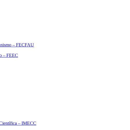
rbanismo – FECFAU
ão – FEEC
o Científica – IMECC