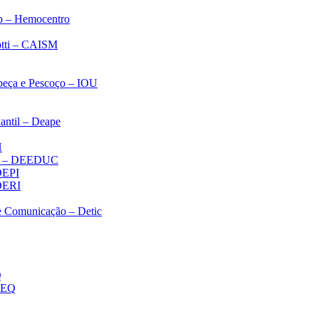
p – Hemocentro
notti – CAISM
abeça e Pescoço – IOU
antil – Deape
H
ica – DEEDUC
 DEPI
 DERI
 e Comunicação – Detic
Q
MEQ