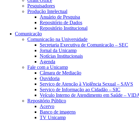
Grant Office
Pesquisadores
Produção Intelectual
Anuário de Pesquisa
Repositório de Dados
Repositório Institucional
Comunicação
Comunicação na Universidade
Secretaria Executiva de Comunicação – SEC
Jornal da Unicamp
Notícias Institucionais
Agenda
Fale com a Unicamp
Câmara de Mediação
Ouvidoria
Serviço de Atenção à Violência Sexual – SAVS
Serviço de Informação ao Cidadão – SIC
Veículo Interno de Atendimento em Saúde – VID
Repositório Público
Acervo
Banco de imagens
TV Unicamp
Link para o Faceboo