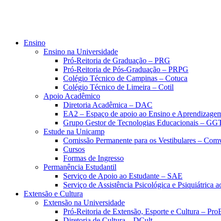
Ensino
Ensino na Universidade
Pró-Reitoria de Graduação – PRG
Pró-Reitoria de Pós-Graduação – PRPG
Colégio Técnico de Campinas – Cotuca
Colégio Técnico de Limeira – Cotil
Apoio Acadêmico
Diretoria Acadêmica – DAC
EA2 – Espaço de apoio ao Ensino e Aprendizage
Grupo Gestor de Tecnologias Educacionais – GG
Estude na Unicamp
Comissão Permanente para os Vestibulares – Com
Cursos
Formas de Ingresso
Permanência Estudantil
Serviço de Apoio ao Estudante – SAE
Serviço de Assistência Psicológica e Psiquiátrica
Extensão e Cultura
Extensão na Universidade
Pró-Reitoria de Extensão, Esporte e Cultura – Pr
Diretoria de Cultura – DCult