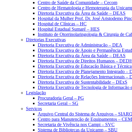
Centro de Saúde da Comunidade – Cecom
Centro de Hematologia e Hemoterapia da Unicam
Diretoria Executiva da Área da Saúde – DEAS
Hospital da Mulher Prof. Dr. José Aristodemo Pi
Hospital de Clínicas – HC
Hospital Estadual Sumaré – HES
Instituto de Otorrinolaringologia & Cirurgia de C
Diretorias Executivas
Diretoria Executiva de Administração – DEA
Diretoria Executiva de Apoio e Permanência Estud
Diretoria Executiva da Área da Saúde – DEAS
Diretoria Executiva de Direitos Humanos – DED
Diretoria Executiva de Educação Básica e Técn
Diretoria Executiva de Planejamento Integrado –
Diretoria Executiva de Relações Internacionais –
Diretoria Executiva de Sustentabilidade – DExS
Diretoria Executiva de Tecnologia de Informação
Legislação
Procuradoria Geral – PG
Secretaria Geral – SG
Serviços
Arquivo Central do Sistema de Arquivos – SIAR
Centro para Manutenção de Equipamentos – CE
Secretaria de Vivência nos Campi – SVC
Sistema de Bibliotecas da Unicamp – SBU