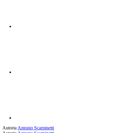
Compartilhar n
Compartilhar p
Autoria
Antonio Scarpinetti