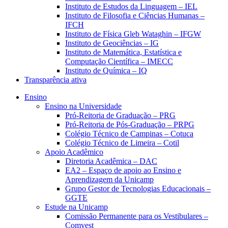
Instituto de Estudos da Linguagem – IEL
Instituto de Filosofia e Ciências Humanas –
IFCH
Instituto de Física Gleb Wataghin – IFGW
Instituto de Geociências – IG
Instituto de Matemática, Estatística e
Computação Científica – IMECC
Instituto de Química – IQ
Transparência ativa
Ensino
Ensino na Universidade
Pró-Reitoria de Graduação – PRG
Pró-Reitoria de Pós-Graduação – PRPG
Colégio Técnico de Campinas – Cotuca
Colégio Técnico de Limeira – Cotil
Apoio Acadêmico
Diretoria Acadêmica – DAC
EA2 – Espaço de apoio ao Ensino e
Aprendizagem da Unicamp
Grupo Gestor de Tecnologias Educacionais –
GGTE
Estude na Unicamp
Comissão Permanente para os Vestibulares –
Comvest