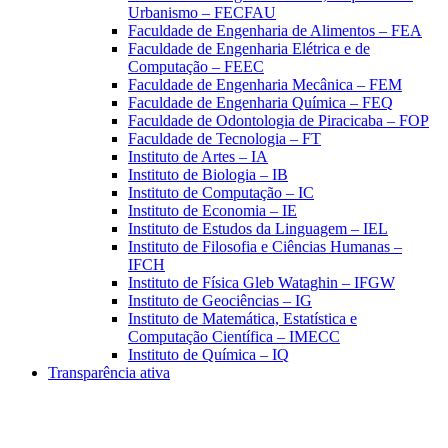
Urbanismo – FECFAU
Faculdade de Engenharia de Alimentos – FEA
Faculdade de Engenharia Elétrica e de
Computação – FEEC
Faculdade de Engenharia Mecânica – FEM
Faculdade de Engenharia Química – FEQ
Faculdade de Odontologia de Piracicaba – FOP
Faculdade de Tecnologia – FT
Instituto de Artes – IA
Instituto de Biologia – IB
Instituto de Computação – IC
Instituto de Economia – IE
Instituto de Estudos da Linguagem – IEL
Instituto de Filosofia e Ciências Humanas –
IFCH
Instituto de Física Gleb Wataghin – IFGW
Instituto de Geociências – IG
Instituto de Matemática, Estatística e
Computação Científica – IMECC
Instituto de Química – IQ
Transparência ativa
Aumentar fonte