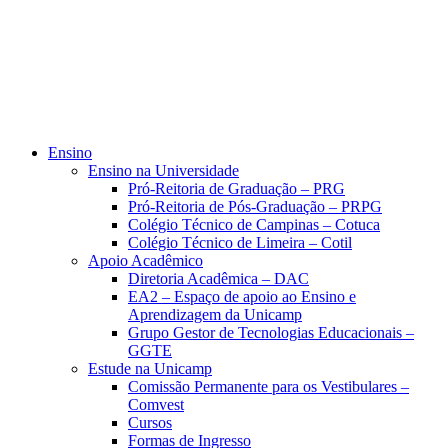
Ensino
Ensino na Universidade
Pró-Reitoria de Graduação – PRG
Pró-Reitoria de Pós-Graduação – PRPG
Colégio Técnico de Campinas – Cotuca
Colégio Técnico de Limeira – Cotil
Apoio Acadêmico
Diretoria Acadêmica – DAC
EA2 – Espaço de apoio ao Ensino e
Aprendizagem da Unicamp
Grupo Gestor de Tecnologias Educacionais –
GGTE
Estude na Unicamp
Comissão Permanente para os Vestibulares –
Comvest
Cursos
Formas de Ingresso