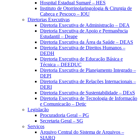
Hospital Estadual Sumaré – HES
Instituto de Otorrinolaringologia & Cirurgia de
Cabeça e Pescoço – IOU
Diretorias Executivas
Diretoria Executiva de Administração – DEA
Diretoria Executiva de Apoio e Permanência
Estudantil – Deape
Diretoria Executiva da Área da Saúde – DEAS
Diretoria Executiva de Direitos Humanos –
DEDH
Diretoria Executiva de Educação Básica e
Técnica – DEEDUC
Diretoria Executiva de Planejamento Integrado –
DEPI
Diretoria Executiva de Relações Internacionais –
DERI
Diretoria Executiva de Sustentabilidade – DExS
Diretoria Executiva de Tecnologia de Informação
e Comunicação – Detic
Legislação
Procuradoria Geral – PG
Secretaria Geral – SG
Serviços
Arquivo Central do Sistema de Arquivos –
SIARQ