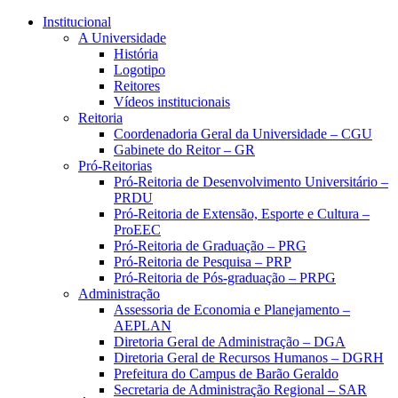
Conteúdo principal
Menu principal
Rodapé
Institucional
A Universidade
História
Logotipo
Reitores
Vídeos institucionais
Reitoria
Coordenadoria Geral da Universidade – CGU
Gabinete do Reitor – GR
Pró-Reitorias
Pró-Reitoria de Desenvolvimento Universitário –
PRDU
Pró-Reitoria de Extensão, Esporte e Cultura –
ProEEC
Pró-Reitoria de Graduação – PRG
Pró-Reitoria de Pesquisa – PRP
Pró-Reitoria de Pós-graduação – PRPG
Administração
Assessoria de Economia e Planejamento –
AEPLAN
Diretoria Geral de Administração – DGA
Diretoria Geral de Recursos Humanos – DGRH
Prefeitura do Campus de Barão Geraldo
Secretaria de Administração Regional – SAR