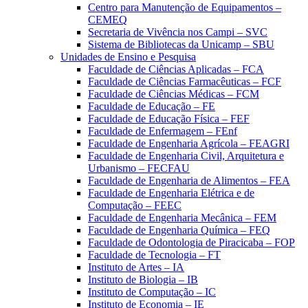
Centro para Manutenção de Equipamentos –
CEMEQ
Secretaria de Vivência nos Campi – SVC
Sistema de Bibliotecas da Unicamp – SBU
Unidades de Ensino e Pesquisa
Faculdade de Ciências Aplicadas – FCA
Faculdade de Ciências Farmacêuticas – FCF
Faculdade de Ciências Médicas – FCM
Faculdade de Educação – FE
Faculdade de Educação Física – FEF
Faculdade de Enfermagem – FEnf
Faculdade de Engenharia Agrícola – FEAGRI
Faculdade de Engenharia Civil, Arquitetura e
Urbanismo – FECFAU
Faculdade de Engenharia de Alimentos – FEA
Faculdade de Engenharia Elétrica e de
Computação – FEEC
Faculdade de Engenharia Mecânica – FEM
Faculdade de Engenharia Química – FEQ
Faculdade de Odontologia de Piracicaba – FOP
Faculdade de Tecnologia – FT
Instituto de Artes – IA
Instituto de Biologia – IB
Instituto de Computação – IC
Instituto de Economia – IE