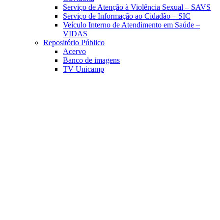
Serviço de Atenção à Violência Sexual – SAVS
Serviço de Informação ao Cidadão – SIC
Veículo Interno de Atendimento em Saúde –
VIDAS
Repositório Público
Acervo
Banco de imagens
TV Unicamp
Link para o Facebook
Link para o Linkedin