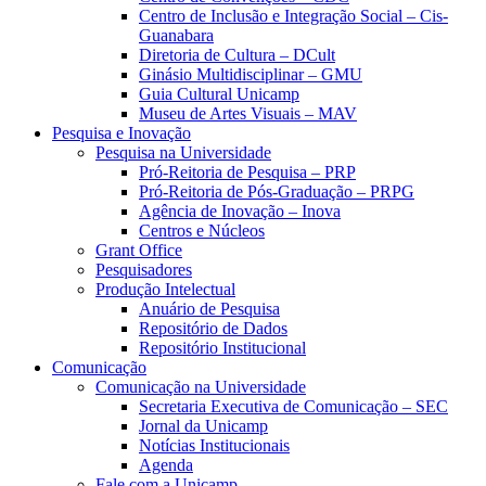
Centro de Inclusão e Integração Social – Cis-
Guanabara
Diretoria de Cultura – DCult
Ginásio Multidisciplinar – GMU
Guia Cultural Unicamp
Museu de Artes Visuais – MAV
Pesquisa e Inovação
Pesquisa na Universidade
Pró-Reitoria de Pesquisa – PRP
Pró-Reitoria de Pós-Graduação – PRPG
Agência de Inovação – Inova
Centros e Núcleos
Grant Office
Pesquisadores
Produção Intelectual
Anuário de Pesquisa
Repositório de Dados
Repositório Institucional
Comunicação
Comunicação na Universidade
Secretaria Executiva de Comunicação – SEC
Jornal da Unicamp
Notícias Institucionais
Agenda
Fale com a Unicamp