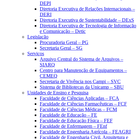
DEPI
Diretoria Executiva de Relações Internacionais –
DERI
Diretoria Executiva de Sustentabilidade – DExS
Diretoria Executiva de Tecnologia de Informação
e Comunicação – Detic
Legislação
Procuradoria Geral – PG
Secretaria Geral – SG
Serviços
Arquivo Central do Sistema de Arquivos –
SIARQ
Centro para Manutenção de Equipamentos –
CEMEQ
Secretaria de Vivência nos Campi – SVC
Sistema de Bibliotecas da Unicamp – SBU
Unidades de Ensino e Pesquisa
Faculdade de Ciências Aplicadas – FCA
Faculdade de Ciências Farmacêuticas – FCF
Faculdade de Ciências Médicas – FCM
Faculdade de Educação – FE
Faculdade de Educação Física – FEF
Faculdade de Enfermagem – FEnf
Faculdade de Engenharia Agrícola – FEAGRI
Faculdade de Engenharia Civil, Arquitetura e