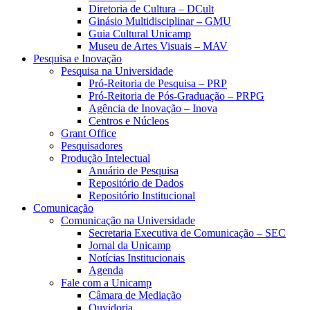
Diretoria de Cultura – DCult
Ginásio Multidisciplinar – GMU
Guia Cultural Unicamp
Museu de Artes Visuais – MAV
Pesquisa e Inovação
Pesquisa na Universidade
Pró-Reitoria de Pesquisa – PRP
Pró-Reitoria de Pós-Graduação – PRPG
Agência de Inovação – Inova
Centros e Núcleos
Grant Office
Pesquisadores
Produção Intelectual
Anuário de Pesquisa
Repositório de Dados
Repositório Institucional
Comunicação
Comunicação na Universidade
Secretaria Executiva de Comunicação – SEC
Jornal da Unicamp
Notícias Institucionais
Agenda
Fale com a Unicamp
Câmara de Mediação
Ouvidoria