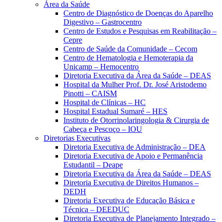
Área da Saúde
Centro de Diagnóstico de Doenças do Aparelho
Digestivo – Gastrocentro
Centro de Estudos e Pesquisas em Reabilitação –
Cepre
Centro de Saúde da Comunidade – Cecom
Centro de Hematologia e Hemoterapia da
Unicamp – Hemocentro
Diretoria Executiva da Área da Saúde – DEAS
Hospital da Mulher Prof. Dr. José Aristodemo
Pinotti – CAISM
Hospital de Clínicas – HC
Hospital Estadual Sumaré – HES
Instituto de Otorrinolaringologia & Cirurgia de
Cabeça e Pescoço – IOU
Diretorias Executivas
Diretoria Executiva de Administração – DEA
Diretoria Executiva de Apoio e Permanência
Estudantil – Deape
Diretoria Executiva da Área da Saúde – DEAS
Diretoria Executiva de Direitos Humanos –
DEDH
Diretoria Executiva de Educação Básica e
Técnica – DEEDUC
Diretoria Executiva de Planejamento Integrado –