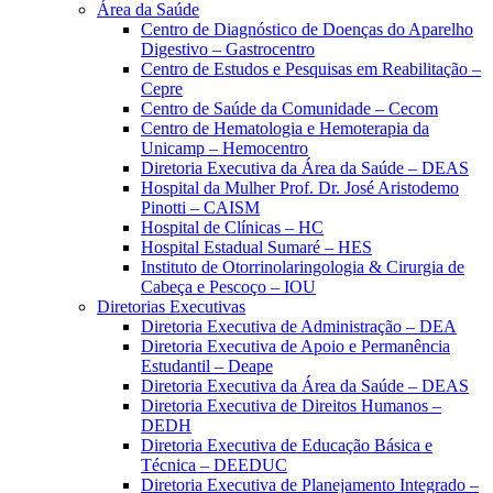
Área da Saúde
Centro de Diagnóstico de Doenças do Aparelho
Digestivo – Gastrocentro
Centro de Estudos e Pesquisas em Reabilitação –
Cepre
Centro de Saúde da Comunidade – Cecom
Centro de Hematologia e Hemoterapia da
Unicamp – Hemocentro
Diretoria Executiva da Área da Saúde – DEAS
Hospital da Mulher Prof. Dr. José Aristodemo
Pinotti – CAISM
Hospital de Clínicas – HC
Hospital Estadual Sumaré – HES
Instituto de Otorrinolaringologia & Cirurgia de
Cabeça e Pescoço – IOU
Diretorias Executivas
Diretoria Executiva de Administração – DEA
Diretoria Executiva de Apoio e Permanência
Estudantil – Deape
Diretoria Executiva da Área da Saúde – DEAS
Diretoria Executiva de Direitos Humanos –
DEDH
Diretoria Executiva de Educação Básica e
Técnica – DEEDUC
Diretoria Executiva de Planejamento Integrado –