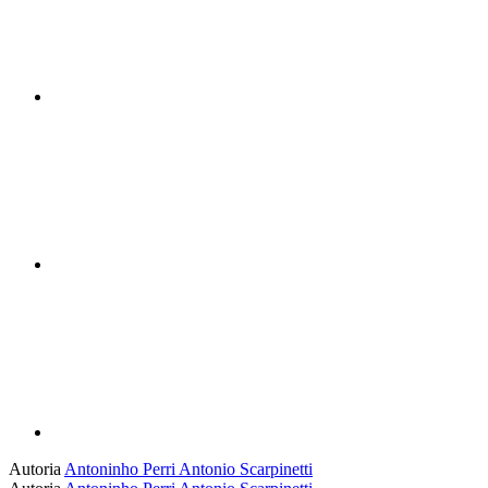
Compartilhar n
Compartilhar p
Autoria
Antoninho Perri
Antonio Scarpinetti