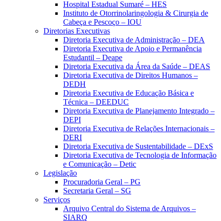
Hospital Estadual Sumaré – HES
Instituto de Otorrinolaringologia & Cirurgia de
Cabeça e Pescoço – IOU
Diretorias Executivas
Diretoria Executiva de Administração – DEA
Diretoria Executiva de Apoio e Permanência
Estudantil – Deape
Diretoria Executiva da Área da Saúde – DEAS
Diretoria Executiva de Direitos Humanos –
DEDH
Diretoria Executiva de Educação Básica e
Técnica – DEEDUC
Diretoria Executiva de Planejamento Integrado –
DEPI
Diretoria Executiva de Relações Internacionais –
DERI
Diretoria Executiva de Sustentabilidade – DExS
Diretoria Executiva de Tecnologia de Informação
e Comunicação – Detic
Legislação
Procuradoria Geral – PG
Secretaria Geral – SG
Serviços
Arquivo Central do Sistema de Arquivos –
SIARQ