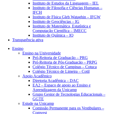
Instituto de Estudos da Linguagem – IEL
Instituto de Filosofia e Ciências Humanas –
IFCH
Instituto de Física Gleb Wataghin – IFGW
Instituto de Geociências – IG
Instituto de Matemática, Estatística e
Computação Científica – IMECC
Instituto de Química – IQ
Transparência ativa
Ensino
Ensino na Universidade
Pró-Reitoria de Graduação – PRG
Pró-Reitoria de Pós-Graduação – PRPG
Colégio Técnico de Campinas – Cotuca
Colégio Técnico de Limeira – Cotil
Apoio Acadêmico
Diretoria Acadêmica – DAC
EA2 – Espaço de apoio ao Ensino e
Aprendizagem da Unicamp
Grupo Gestor de Tecnologias Educacionais –
GGTE
Estude na Unicamp
Comissão Permanente para os Vestibulares –
Comvest