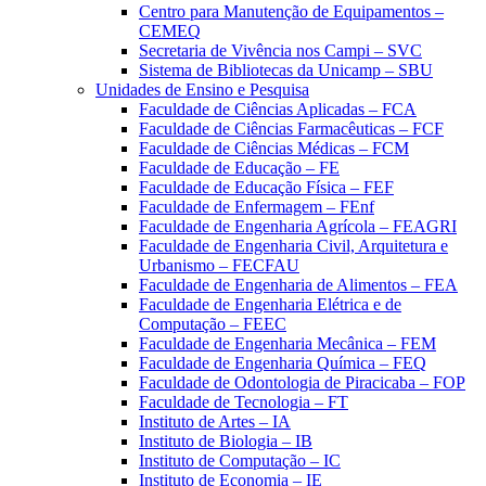
Centro para Manutenção de Equipamentos –
CEMEQ
Secretaria de Vivência nos Campi – SVC
Sistema de Bibliotecas da Unicamp – SBU
Unidades de Ensino e Pesquisa
Faculdade de Ciências Aplicadas – FCA
Faculdade de Ciências Farmacêuticas – FCF
Faculdade de Ciências Médicas – FCM
Faculdade de Educação – FE
Faculdade de Educação Física – FEF
Faculdade de Enfermagem – FEnf
Faculdade de Engenharia Agrícola – FEAGRI
Faculdade de Engenharia Civil, Arquitetura e
Urbanismo – FECFAU
Faculdade de Engenharia de Alimentos – FEA
Faculdade de Engenharia Elétrica e de
Computação – FEEC
Faculdade de Engenharia Mecânica – FEM
Faculdade de Engenharia Química – FEQ
Faculdade de Odontologia de Piracicaba – FOP
Faculdade de Tecnologia – FT
Instituto de Artes – IA
Instituto de Biologia – IB
Instituto de Computação – IC
Instituto de Economia – IE