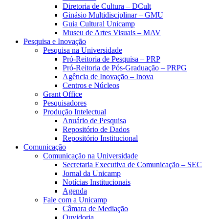
Diretoria de Cultura – DCult
Ginásio Multidisciplinar – GMU
Guia Cultural Unicamp
Museu de Artes Visuais – MAV
Pesquisa e Inovação
Pesquisa na Universidade
Pró-Reitoria de Pesquisa – PRP
Pró-Reitoria de Pós-Graduação – PRPG
Agência de Inovação – Inova
Centros e Núcleos
Grant Office
Pesquisadores
Produção Intelectual
Anuário de Pesquisa
Repositório de Dados
Repositório Institucional
Comunicação
Comunicação na Universidade
Secretaria Executiva de Comunicação – SEC
Jornal da Unicamp
Notícias Institucionais
Agenda
Fale com a Unicamp
Câmara de Mediação
Ouvidoria