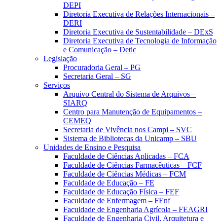
DEPI
Diretoria Executiva de Relações Internacionais –
DERI
Diretoria Executiva de Sustentabilidade – DExS
Diretoria Executiva de Tecnologia de Informação
e Comunicação – Detic
Legislação
Procuradoria Geral – PG
Secretaria Geral – SG
Serviços
Arquivo Central do Sistema de Arquivos –
SIARQ
Centro para Manutenção de Equipamentos –
CEMEQ
Secretaria de Vivência nos Campi – SVC
Sistema de Bibliotecas da Unicamp – SBU
Unidades de Ensino e Pesquisa
Faculdade de Ciências Aplicadas – FCA
Faculdade de Ciências Farmacêuticas – FCF
Faculdade de Ciências Médicas – FCM
Faculdade de Educação – FE
Faculdade de Educação Física – FEF
Faculdade de Enfermagem – FEnf
Faculdade de Engenharia Agrícola – FEAGRI
Faculdade de Engenharia Civil, Arquitetura e