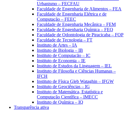
Urbanismo – FECFAU
Faculdade de Engenharia de Alimentos – FEA
Faculdade de Engenharia Elétrica e de
Computação – FEEC
Faculdade de Engenharia Mecânica – FEM
Faculdade de Engenharia Química – FEQ
Faculdade de Odontologia de Piracicaba – FOP
Faculdade de Tecnologia – FT
Instituto de Artes – IA
Instituto de Biologia – IB
Instituto de Computação – IC
Instituto de Economia – IE
Instituto de Estudos da Linguagem – IEL
Instituto de Filosofia e Ciências Humanas –
IFCH
Instituto de Física Gleb Wataghin – IFGW
Instituto de Geociências – IG
Instituto de Matemática, Estatística e
Computação Científica – IMECC
Instituto de Química – IQ
Transparência ativa
Aumentar fonte