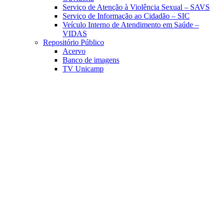
Serviço de Atenção à Violência Sexual – SAVS
Serviço de Informação ao Cidadão – SIC
Veículo Interno de Atendimento em Saúde –
VIDAS
Repositório Público
Acervo
Banco de imagens
TV Unicamp
Link para o Facebook
Link para o Linkedin