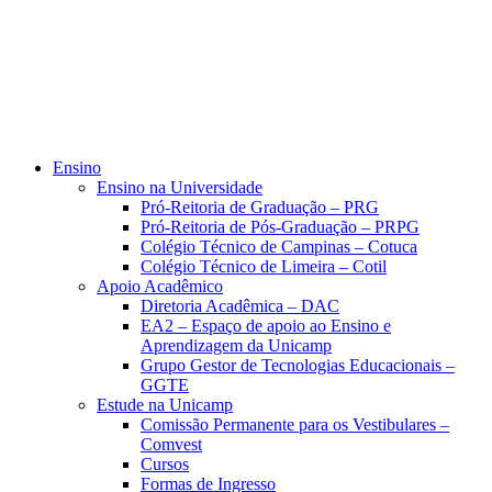
Ensino
Ensino na Universidade
Pró-Reitoria de Graduação – PRG
Pró-Reitoria de Pós-Graduação – PRPG
Colégio Técnico de Campinas – Cotuca
Colégio Técnico de Limeira – Cotil
Apoio Acadêmico
Diretoria Acadêmica – DAC
EA2 – Espaço de apoio ao Ensino e
Aprendizagem da Unicamp
Grupo Gestor de Tecnologias Educacionais –
GGTE
Estude na Unicamp
Comissão Permanente para os Vestibulares –
Comvest
Cursos
Formas de Ingresso