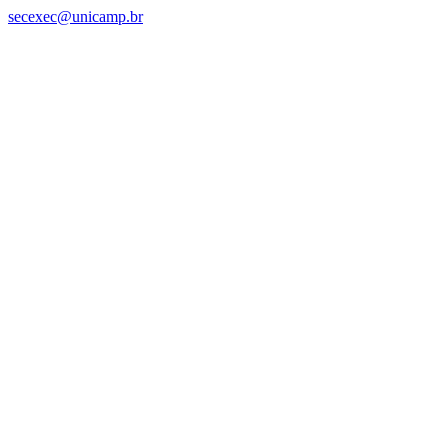
secexec@unicamp.br
Link para o Facebook
Link para o Linkedin
Link para o Instagram