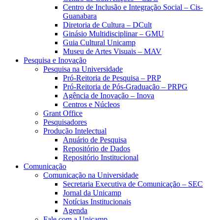
Centro de Inclusão e Integração Social – Cis-
Guanabara
Diretoria de Cultura – DCult
Ginásio Multidisciplinar – GMU
Guia Cultural Unicamp
Museu de Artes Visuais – MAV
Pesquisa e Inovação
Pesquisa na Universidade
Pró-Reitoria de Pesquisa – PRP
Pró-Reitoria de Pós-Graduação – PRPG
Agência de Inovação – Inova
Centros e Núcleos
Grant Office
Pesquisadores
Produção Intelectual
Anuário de Pesquisa
Repositório de Dados
Repositório Institucional
Comunicação
Comunicação na Universidade
Secretaria Executiva de Comunicação – SEC
Jornal da Unicamp
Notícias Institucionais
Agenda
Fale com a Unicamp