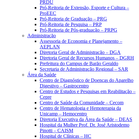
PRDU
Pró-Reitoria de Extensão, Esporte e Cultura –
ProEEC
Pró-Reitoria de Graduação – PRG
Pró-Reitoria de Pesquisa – PRP
Pró-Reitoria de Pós-graduação – PRPG
Administração
Assessoria de Economia e Planejamento –
AEPLAN
Diretoria Geral de Administração – DGA
Diretoria Geral de Recursos Humanos – DGRH
Prefeitura do Campus de Barão Geraldo
Secretaria de Administração Regional – SAR
Área da Saúde
Centro de Diagnóstico de Doenças do Aparelho
Digestivo – Gastrocentro
Centro de Estudos e Pesquisas em Reabilitação –
Cepre
Centro de Saúde da Comunidade – Cecom
Centro de Hematologia e Hemoterapia da
Unicamp – Hemocentro
Diretoria Executiva da Área da Saúde – DEAS
Hospital da Mulher Prof. Dr. José Aristodemo
Pinotti – CAISM
Hospital de Clínicas – HC