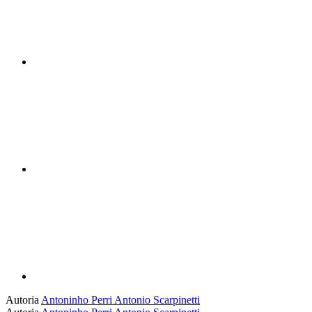
Compartilhar n
Compartilhar p
Autoria
Antoninho Perri
Antonio Scarpinetti