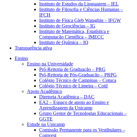
Instituto de Estudos da Linguagem – IEL
Instituto de Filosofia e Ciências Humanas –
IFCH
Instituto de Física Gleb Wataghin – IFGW
Instituto de Geociências – IG
Instituto de Matemática, Estatística e
Computação Científica – IMECC
Instituto de Química – IQ
Transparência ativa
Ensino
Ensino na Universidade
Pró-Reitoria de Graduação – PRG
Pró-Reitoria de Pós-Graduação – PRPG
Colégio Técnico de Campinas – Cotuca
Colégio Técnico de Limeira – Cotil
Apoio Acadêmico
Diretoria Acadêmica – DAC
EA2 – Espaço de apoio ao Ensino e
Aprendizagem da Unicamp
Grupo Gestor de Tecnologias Educacionais –
GGTE
Estude na Unicamp
Comissão Permanente para os Vestibulares –
Comvest