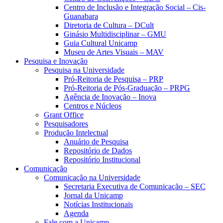
Centro de Inclusão e Integração Social – Cis-
Guanabara
Diretoria de Cultura – DCult
Ginásio Multidisciplinar – GMU
Guia Cultural Unicamp
Museu de Artes Visuais – MAV
Pesquisa e Inovação
Pesquisa na Universidade
Pró-Reitoria de Pesquisa – PRP
Pró-Reitoria de Pós-Graduação – PRPG
Agência de Inovação – Inova
Centros e Núcleos
Grant Office
Pesquisadores
Produção Intelectual
Anuário de Pesquisa
Repositório de Dados
Repositório Institucional
Comunicação
Comunicação na Universidade
Secretaria Executiva de Comunicação – SEC
Jornal da Unicamp
Notícias Institucionais
Agenda
Fale com a Unicamp