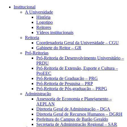
Conteúdo principal
Menu principal
Rodapé
Institucional
A Universidade
História
Logotipo
Reitores
Vídeos institucionais
Reitoria
Coordenadoria Geral da Universidade – CGU
Gabinete do Reitor – GR
Pró-Reitorias
Pró-Reitoria de Desenvolvimento Universitário –
PRDU
Pró-Reitoria de Extensão, Esporte e Cultura –
ProEEC
Pró-Reitoria de Graduação – PRG
Pró-Reitoria de Pesquisa – PRP
Pró-Reitoria de Pós-graduação – PRPG
Administração
Assessoria de Economia e Planejamento –
AEPLAN
Diretoria Geral de Administração – DGA
Diretoria Geral de Recursos Humanos – DGRH
Prefeitura do Campus de Barão Geraldo
Secretaria de Administração Regional – SAR