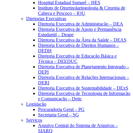
Hospital Estadual Sumaré – HES
Instituto de Otorrinolaringologia & Cirurgia de
Cabeça e Pescoço – IOU
Diretorias Executivas
Diretoria Executiva de Administração – DEA
Diretoria Executiva de Apoio e Permanência
Estudantil – Deape
Diretoria Executiva da Área da Saúde – DEAS
Diretoria Executiva de Direitos Humanos –
DEDH
Diretoria Executiva de Educação Básica e
Técnica – DEEDUC
Diretoria Executiva de Planejamento Integrado –
DEPI
Diretoria Executiva de Relações Internacionais –
DERI
Diretoria Executiva de Sustentabilidade – DExS
Diretoria Executiva de Tecnologia de Informação
e Comunicação – Detic
Legislação
Procuradoria Geral – PG
Secretaria Geral – SG
Serviços
Arquivo Central do Sistema de Arquivos –
SIARQ