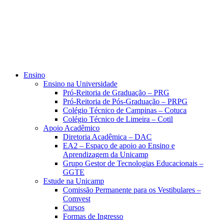
Ensino
Ensino na Universidade
Pró-Reitoria de Graduação – PRG
Pró-Reitoria de Pós-Graduação – PRPG
Colégio Técnico de Campinas – Cotuca
Colégio Técnico de Limeira – Cotil
Apoio Acadêmico
Diretoria Acadêmica – DAC
EA2 – Espaço de apoio ao Ensino e
Aprendizagem da Unicamp
Grupo Gestor de Tecnologias Educacionais –
GGTE
Estude na Unicamp
Comissão Permanente para os Vestibulares –
Comvest
Cursos
Formas de Ingresso