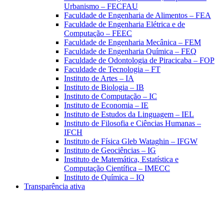
Urbanismo – FECFAU
Faculdade de Engenharia de Alimentos – FEA
Faculdade de Engenharia Elétrica e de
Computação – FEEC
Faculdade de Engenharia Mecânica – FEM
Faculdade de Engenharia Química – FEQ
Faculdade de Odontologia de Piracicaba – FOP
Faculdade de Tecnologia – FT
Instituto de Artes – IA
Instituto de Biologia – IB
Instituto de Computação – IC
Instituto de Economia – IE
Instituto de Estudos da Linguagem – IEL
Instituto de Filosofia e Ciências Humanas –
IFCH
Instituto de Física Gleb Wataghin – IFGW
Instituto de Geociências – IG
Instituto de Matemática, Estatística e
Computação Científica – IMECC
Instituto de Química – IQ
Transparência ativa
Aumentar fonte