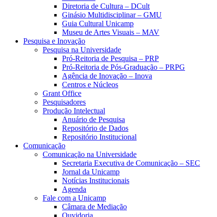
Diretoria de Cultura – DCult
Ginásio Multidisciplinar – GMU
Guia Cultural Unicamp
Museu de Artes Visuais – MAV
Pesquisa e Inovação
Pesquisa na Universidade
Pró-Reitoria de Pesquisa – PRP
Pró-Reitoria de Pós-Graduação – PRPG
Agência de Inovação – Inova
Centros e Núcleos
Grant Office
Pesquisadores
Produção Intelectual
Anuário de Pesquisa
Repositório de Dados
Repositório Institucional
Comunicação
Comunicação na Universidade
Secretaria Executiva de Comunicação – SEC
Jornal da Unicamp
Notícias Institucionais
Agenda
Fale com a Unicamp
Câmara de Mediação
Ouvidoria