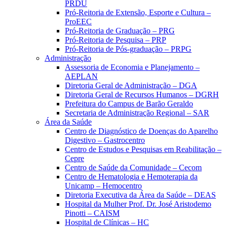
PRDU
Pró-Reitoria de Extensão, Esporte e Cultura –
ProEEC
Pró-Reitoria de Graduação – PRG
Pró-Reitoria de Pesquisa – PRP
Pró-Reitoria de Pós-graduação – PRPG
Administração
Assessoria de Economia e Planejamento –
AEPLAN
Diretoria Geral de Administração – DGA
Diretoria Geral de Recursos Humanos – DGRH
Prefeitura do Campus de Barão Geraldo
Secretaria de Administração Regional – SAR
Área da Saúde
Centro de Diagnóstico de Doenças do Aparelho
Digestivo – Gastrocentro
Centro de Estudos e Pesquisas em Reabilitação –
Cepre
Centro de Saúde da Comunidade – Cecom
Centro de Hematologia e Hemoterapia da
Unicamp – Hemocentro
Diretoria Executiva da Área da Saúde – DEAS
Hospital da Mulher Prof. Dr. José Aristodemo
Pinotti – CAISM
Hospital de Clínicas – HC