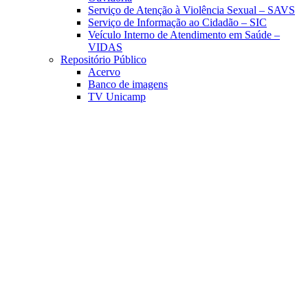
Serviço de Atenção à Violência Sexual – SAVS
Serviço de Informação ao Cidadão – SIC
Veículo Interno de Atendimento em Saúde –
VIDAS
Repositório Público
Acervo
Banco de imagens
TV Unicamp
Link para o Facebook
Link para o Linkedin