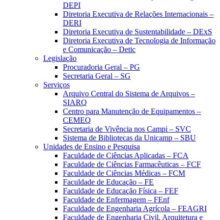
DEPI
Diretoria Executiva de Relações Internacionais –
DERI
Diretoria Executiva de Sustentabilidade – DExS
Diretoria Executiva de Tecnologia de Informação
e Comunicação – Detic
Legislação
Procuradoria Geral – PG
Secretaria Geral – SG
Serviços
Arquivo Central do Sistema de Arquivos –
SIARQ
Centro para Manutenção de Equipamentos –
CEMEQ
Secretaria de Vivência nos Campi – SVC
Sistema de Bibliotecas da Unicamp – SBU
Unidades de Ensino e Pesquisa
Faculdade de Ciências Aplicadas – FCA
Faculdade de Ciências Farmacêuticas – FCF
Faculdade de Ciências Médicas – FCM
Faculdade de Educação – FE
Faculdade de Educação Física – FEF
Faculdade de Enfermagem – FEnf
Faculdade de Engenharia Agrícola – FEAGRI
Faculdade de Engenharia Civil, Arquitetura e