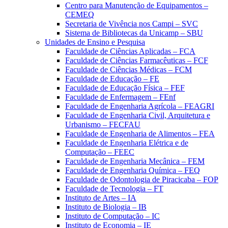
Centro para Manutenção de Equipamentos –
CEMEQ
Secretaria de Vivência nos Campi – SVC
Sistema de Bibliotecas da Unicamp – SBU
Unidades de Ensino e Pesquisa
Faculdade de Ciências Aplicadas – FCA
Faculdade de Ciências Farmacêuticas – FCF
Faculdade de Ciências Médicas – FCM
Faculdade de Educação – FE
Faculdade de Educação Física – FEF
Faculdade de Enfermagem – FEnf
Faculdade de Engenharia Agrícola – FEAGRI
Faculdade de Engenharia Civil, Arquitetura e
Urbanismo – FECFAU
Faculdade de Engenharia de Alimentos – FEA
Faculdade de Engenharia Elétrica e de
Computação – FEEC
Faculdade de Engenharia Mecânica – FEM
Faculdade de Engenharia Química – FEQ
Faculdade de Odontologia de Piracicaba – FOP
Faculdade de Tecnologia – FT
Instituto de Artes – IA
Instituto de Biologia – IB
Instituto de Computação – IC
Instituto de Economia – IE