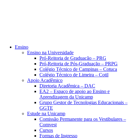
Ensino
Ensino na Universidade
Pró-Reitoria de Graduação – PRG
Pró-Reitoria de Pós-Graduação – PRPG
Colégio Técnico de Campinas – Cotuca
Colégio Técnico de Limeira – Cotil
Apoio Acadêmico
Diretoria Acadêmica – DAC
EA2 – Espaço de apoio ao Ensino e
Aprendizagem da Unicamp
Grupo Gestor de Tecnologias Educacionais –
GGTE
Estude na Unicamp
Comissão Permanente para os Vestibulares –
Comvest
Cursos
Formas de Ingresso