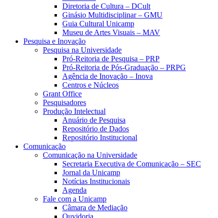
Diretoria de Cultura – DCult
Ginásio Multidisciplinar – GMU
Guia Cultural Unicamp
Museu de Artes Visuais – MAV
Pesquisa e Inovação
Pesquisa na Universidade
Pró-Reitoria de Pesquisa – PRP
Pró-Reitoria de Pós-Graduação – PRPG
Agência de Inovação – Inova
Centros e Núcleos
Grant Office
Pesquisadores
Produção Intelectual
Anuário de Pesquisa
Repositório de Dados
Repositório Institucional
Comunicação
Comunicação na Universidade
Secretaria Executiva de Comunicação – SEC
Jornal da Unicamp
Notícias Institucionais
Agenda
Fale com a Unicamp
Câmara de Mediação
Ouvidoria