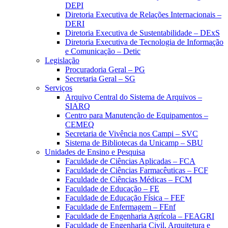
DEPI
Diretoria Executiva de Relações Internacionais –
DERI
Diretoria Executiva de Sustentabilidade – DExS
Diretoria Executiva de Tecnologia de Informação
e Comunicação – Detic
Legislação
Procuradoria Geral – PG
Secretaria Geral – SG
Serviços
Arquivo Central do Sistema de Arquivos –
SIARQ
Centro para Manutenção de Equipamentos –
CEMEQ
Secretaria de Vivência nos Campi – SVC
Sistema de Bibliotecas da Unicamp – SBU
Unidades de Ensino e Pesquisa
Faculdade de Ciências Aplicadas – FCA
Faculdade de Ciências Farmacêuticas – FCF
Faculdade de Ciências Médicas – FCM
Faculdade de Educação – FE
Faculdade de Educação Física – FEF
Faculdade de Enfermagem – FEnf
Faculdade de Engenharia Agrícola – FEAGRI
Faculdade de Engenharia Civil, Arquitetura e