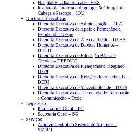
Hospital Estadual Sumaré – HES
Instituto de Otorrinolaringologia & Cirurgia de
Cabeça e Pescoço – IOU
Diretorias Executivas
Diretoria Executiva de Administração – DEA
Diretoria Executiva de Apoio e Permanência
Estudantil – Deape
Diretoria Executiva da Área da Saúde – DEAS
Diretoria Executiva de Direitos Humanos –
DEDH
Diretoria Executiva de Educação Básica e
Técnica – DEEDUC
Diretoria Executiva de Planejamento Integrado –
DEPI
Diretoria Executiva de Relações Internacionais –
DERI
Diretoria Executiva de Sustentabilidade – DExS
Diretoria Executiva de Tecnologia de Informação
e Comunicação – Detic
Legislação
Procuradoria Geral – PG
Secretaria Geral – SG
Serviços
Arquivo Central do Sistema de Arquivos –
SIARQ