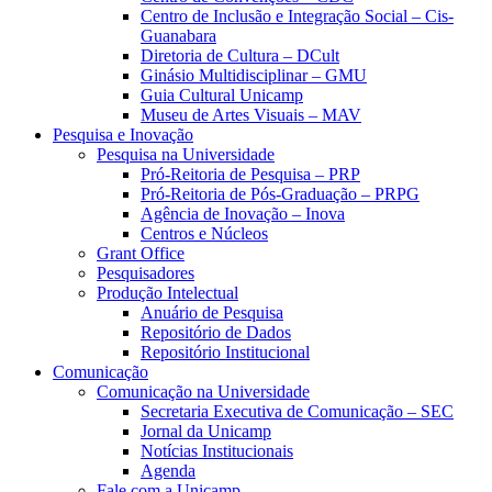
Centro de Inclusão e Integração Social – Cis-
Guanabara
Diretoria de Cultura – DCult
Ginásio Multidisciplinar – GMU
Guia Cultural Unicamp
Museu de Artes Visuais – MAV
Pesquisa e Inovação
Pesquisa na Universidade
Pró-Reitoria de Pesquisa – PRP
Pró-Reitoria de Pós-Graduação – PRPG
Agência de Inovação – Inova
Centros e Núcleos
Grant Office
Pesquisadores
Produção Intelectual
Anuário de Pesquisa
Repositório de Dados
Repositório Institucional
Comunicação
Comunicação na Universidade
Secretaria Executiva de Comunicação – SEC
Jornal da Unicamp
Notícias Institucionais
Agenda
Fale com a Unicamp