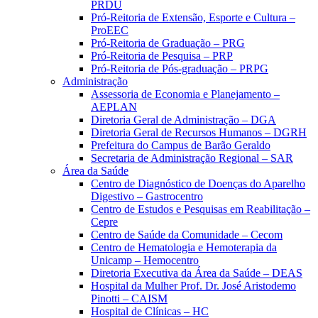
PRDU
Pró-Reitoria de Extensão, Esporte e Cultura –
ProEEC
Pró-Reitoria de Graduação – PRG
Pró-Reitoria de Pesquisa – PRP
Pró-Reitoria de Pós-graduação – PRPG
Administração
Assessoria de Economia e Planejamento –
AEPLAN
Diretoria Geral de Administração – DGA
Diretoria Geral de Recursos Humanos – DGRH
Prefeitura do Campus de Barão Geraldo
Secretaria de Administração Regional – SAR
Área da Saúde
Centro de Diagnóstico de Doenças do Aparelho
Digestivo – Gastrocentro
Centro de Estudos e Pesquisas em Reabilitação –
Cepre
Centro de Saúde da Comunidade – Cecom
Centro de Hematologia e Hemoterapia da
Unicamp – Hemocentro
Diretoria Executiva da Área da Saúde – DEAS
Hospital da Mulher Prof. Dr. José Aristodemo
Pinotti – CAISM
Hospital de Clínicas – HC