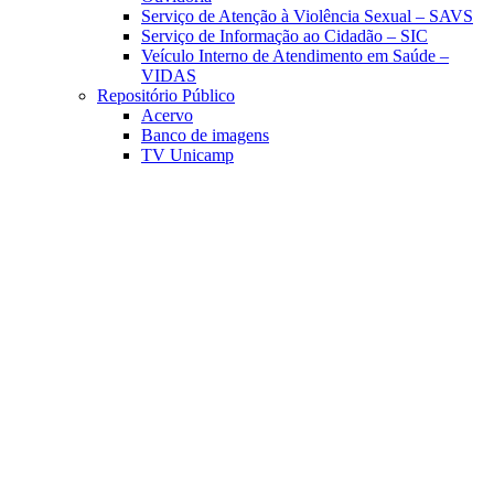
Serviço de Atenção à Violência Sexual – SAVS
Serviço de Informação ao Cidadão – SIC
Veículo Interno de Atendimento em Saúde –
VIDAS
Repositório Público
Acervo
Banco de imagens
TV Unicamp
Link para o Facebook
Link para o Linkedin