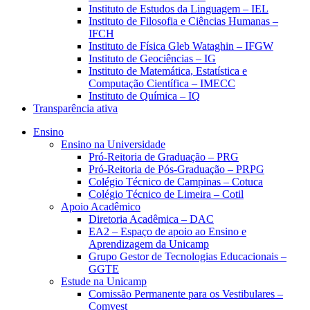
Instituto de Estudos da Linguagem – IEL
Instituto de Filosofia e Ciências Humanas –
IFCH
Instituto de Física Gleb Wataghin – IFGW
Instituto de Geociências – IG
Instituto de Matemática, Estatística e
Computação Científica – IMECC
Instituto de Química – IQ
Transparência ativa
Ensino
Ensino na Universidade
Pró-Reitoria de Graduação – PRG
Pró-Reitoria de Pós-Graduação – PRPG
Colégio Técnico de Campinas – Cotuca
Colégio Técnico de Limeira – Cotil
Apoio Acadêmico
Diretoria Acadêmica – DAC
EA2 – Espaço de apoio ao Ensino e
Aprendizagem da Unicamp
Grupo Gestor de Tecnologias Educacionais –
GGTE
Estude na Unicamp
Comissão Permanente para os Vestibulares –
Comvest