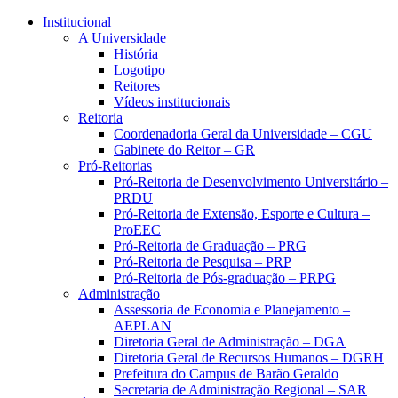
Conteúdo principal
Menu principal
Rodapé
Institucional
A Universidade
História
Logotipo
Reitores
Vídeos institucionais
Reitoria
Coordenadoria Geral da Universidade – CGU
Gabinete do Reitor – GR
Pró-Reitorias
Pró-Reitoria de Desenvolvimento Universitário –
PRDU
Pró-Reitoria de Extensão, Esporte e Cultura –
ProEEC
Pró-Reitoria de Graduação – PRG
Pró-Reitoria de Pesquisa – PRP
Pró-Reitoria de Pós-graduação – PRPG
Administração
Assessoria de Economia e Planejamento –
AEPLAN
Diretoria Geral de Administração – DGA
Diretoria Geral de Recursos Humanos – DGRH
Prefeitura do Campus de Barão Geraldo
Secretaria de Administração Regional – SAR