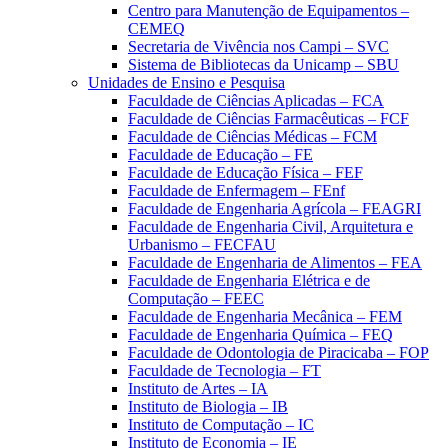
Centro para Manutenção de Equipamentos –
CEMEQ
Secretaria de Vivência nos Campi – SVC
Sistema de Bibliotecas da Unicamp – SBU
Unidades de Ensino e Pesquisa
Faculdade de Ciências Aplicadas – FCA
Faculdade de Ciências Farmacêuticas – FCF
Faculdade de Ciências Médicas – FCM
Faculdade de Educação – FE
Faculdade de Educação Física – FEF
Faculdade de Enfermagem – FEnf
Faculdade de Engenharia Agrícola – FEAGRI
Faculdade de Engenharia Civil, Arquitetura e
Urbanismo – FECFAU
Faculdade de Engenharia de Alimentos – FEA
Faculdade de Engenharia Elétrica e de
Computação – FEEC
Faculdade de Engenharia Mecânica – FEM
Faculdade de Engenharia Química – FEQ
Faculdade de Odontologia de Piracicaba – FOP
Faculdade de Tecnologia – FT
Instituto de Artes – IA
Instituto de Biologia – IB
Instituto de Computação – IC
Instituto de Economia – IE