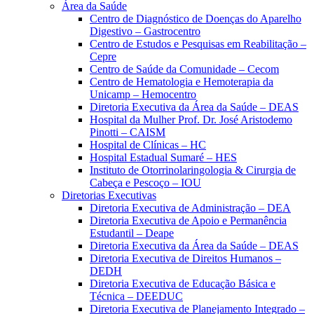
Área da Saúde
Centro de Diagnóstico de Doenças do Aparelho
Digestivo – Gastrocentro
Centro de Estudos e Pesquisas em Reabilitação –
Cepre
Centro de Saúde da Comunidade – Cecom
Centro de Hematologia e Hemoterapia da
Unicamp – Hemocentro
Diretoria Executiva da Área da Saúde – DEAS
Hospital da Mulher Prof. Dr. José Aristodemo
Pinotti – CAISM
Hospital de Clínicas – HC
Hospital Estadual Sumaré – HES
Instituto de Otorrinolaringologia & Cirurgia de
Cabeça e Pescoço – IOU
Diretorias Executivas
Diretoria Executiva de Administração – DEA
Diretoria Executiva de Apoio e Permanência
Estudantil – Deape
Diretoria Executiva da Área da Saúde – DEAS
Diretoria Executiva de Direitos Humanos –
DEDH
Diretoria Executiva de Educação Básica e
Técnica – DEEDUC
Diretoria Executiva de Planejamento Integrado –