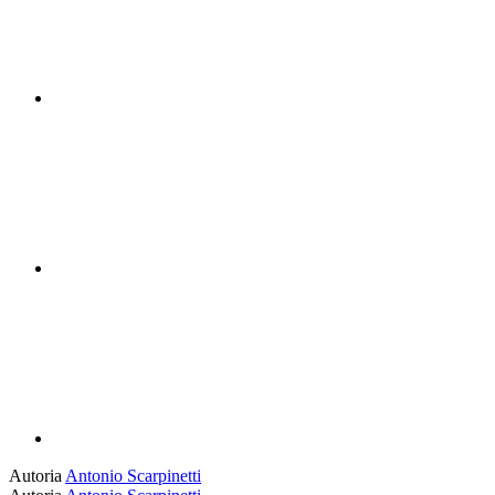
Compartilhar n
Compartilhar p
Autoria
Antonio Scarpinetti