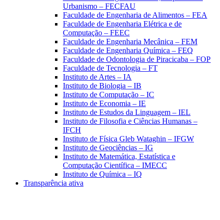
Urbanismo – FECFAU
Faculdade de Engenharia de Alimentos – FEA
Faculdade de Engenharia Elétrica e de
Computação – FEEC
Faculdade de Engenharia Mecânica – FEM
Faculdade de Engenharia Química – FEQ
Faculdade de Odontologia de Piracicaba – FOP
Faculdade de Tecnologia – FT
Instituto de Artes – IA
Instituto de Biologia – IB
Instituto de Computação – IC
Instituto de Economia – IE
Instituto de Estudos da Linguagem – IEL
Instituto de Filosofia e Ciências Humanas –
IFCH
Instituto de Física Gleb Wataghin – IFGW
Instituto de Geociências – IG
Instituto de Matemática, Estatística e
Computação Científica – IMECC
Instituto de Química – IQ
Transparência ativa
Aumentar fonte