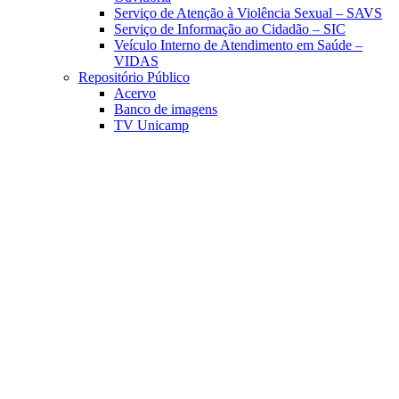
Serviço de Atenção à Violência Sexual – SAVS
Serviço de Informação ao Cidadão – SIC
Veículo Interno de Atendimento em Saúde –
VIDAS
Repositório Público
Acervo
Banco de imagens
TV Unicamp
Link para o Facebook
Link para o Linkedin