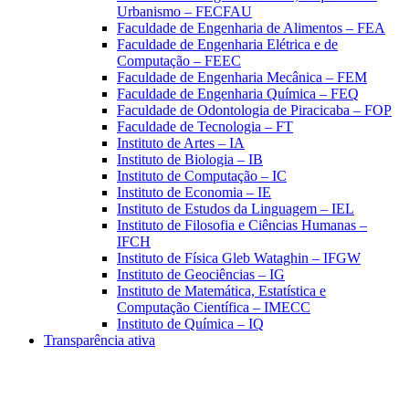
Urbanismo – FECFAU
Faculdade de Engenharia de Alimentos – FEA
Faculdade de Engenharia Elétrica e de
Computação – FEEC
Faculdade de Engenharia Mecânica – FEM
Faculdade de Engenharia Química – FEQ
Faculdade de Odontologia de Piracicaba – FOP
Faculdade de Tecnologia – FT
Instituto de Artes – IA
Instituto de Biologia – IB
Instituto de Computação – IC
Instituto de Economia – IE
Instituto de Estudos da Linguagem – IEL
Instituto de Filosofia e Ciências Humanas –
IFCH
Instituto de Física Gleb Wataghin – IFGW
Instituto de Geociências – IG
Instituto de Matemática, Estatística e
Computação Científica – IMECC
Instituto de Química – IQ
Transparência ativa
Aumentar fonte