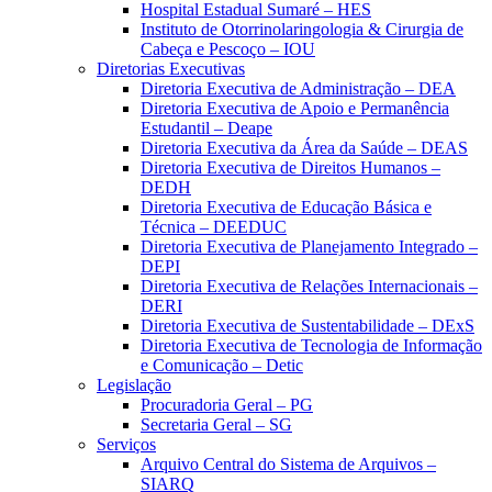
Hospital Estadual Sumaré – HES
Instituto de Otorrinolaringologia & Cirurgia de
Cabeça e Pescoço – IOU
Diretorias Executivas
Diretoria Executiva de Administração – DEA
Diretoria Executiva de Apoio e Permanência
Estudantil – Deape
Diretoria Executiva da Área da Saúde – DEAS
Diretoria Executiva de Direitos Humanos –
DEDH
Diretoria Executiva de Educação Básica e
Técnica – DEEDUC
Diretoria Executiva de Planejamento Integrado –
DEPI
Diretoria Executiva de Relações Internacionais –
DERI
Diretoria Executiva de Sustentabilidade – DExS
Diretoria Executiva de Tecnologia de Informação
e Comunicação – Detic
Legislação
Procuradoria Geral – PG
Secretaria Geral – SG
Serviços
Arquivo Central do Sistema de Arquivos –
SIARQ