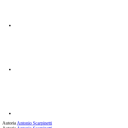
Compartilhar n
Compartilhar p
Autoria
Antonio Scarpinetti