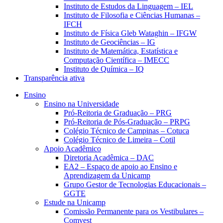
Instituto de Estudos da Linguagem – IEL
Instituto de Filosofia e Ciências Humanas –
IFCH
Instituto de Física Gleb Wataghin – IFGW
Instituto de Geociências – IG
Instituto de Matemática, Estatística e
Computação Científica – IMECC
Instituto de Química – IQ
Transparência ativa
Ensino
Ensino na Universidade
Pró-Reitoria de Graduação – PRG
Pró-Reitoria de Pós-Graduação – PRPG
Colégio Técnico de Campinas – Cotuca
Colégio Técnico de Limeira – Cotil
Apoio Acadêmico
Diretoria Acadêmica – DAC
EA2 – Espaço de apoio ao Ensino e
Aprendizagem da Unicamp
Grupo Gestor de Tecnologias Educacionais –
GGTE
Estude na Unicamp
Comissão Permanente para os Vestibulares –
Comvest