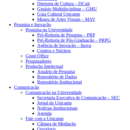
Diretoria de Cultura – DCult
Ginásio Multidisciplinar – GMU
Guia Cultural Unicamp
Museu de Artes Visuais – MAV
Pesquisa e Inovação
Pesquisa na Universidade
Pró-Reitoria de Pesquisa – PRP
Pró-Reitoria de Pós-Graduação – PRPG
Agência de Inovação – Inova
Centros e Núcleos
Grant Office
Pesquisadores
Produção Intelectual
Anuário de Pesquisa
Repositório de Dados
Repositório Institucional
Comunicação
Comunicação na Universidade
Secretaria Executiva de Comunicação – SEC
Jornal da Unicamp
Notícias Institucionais
Agenda
Fale com a Unicamp
Câmara de Mediação
Ouvidoria