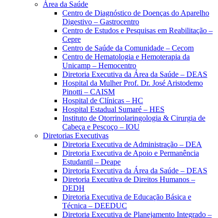
Área da Saúde
Centro de Diagnóstico de Doenças do Aparelho
Digestivo – Gastrocentro
Centro de Estudos e Pesquisas em Reabilitação –
Cepre
Centro de Saúde da Comunidade – Cecom
Centro de Hematologia e Hemoterapia da
Unicamp – Hemocentro
Diretoria Executiva da Área da Saúde – DEAS
Hospital da Mulher Prof. Dr. José Aristodemo
Pinotti – CAISM
Hospital de Clínicas – HC
Hospital Estadual Sumaré – HES
Instituto de Otorrinolaringologia & Cirurgia de
Cabeça e Pescoço – IOU
Diretorias Executivas
Diretoria Executiva de Administração – DEA
Diretoria Executiva de Apoio e Permanência
Estudantil – Deape
Diretoria Executiva da Área da Saúde – DEAS
Diretoria Executiva de Direitos Humanos –
DEDH
Diretoria Executiva de Educação Básica e
Técnica – DEEDUC
Diretoria Executiva de Planejamento Integrado –