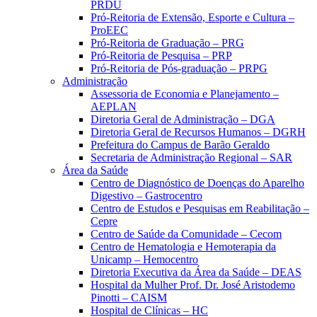
PRDU
Pró-Reitoria de Extensão, Esporte e Cultura –
ProEEC
Pró-Reitoria de Graduação – PRG
Pró-Reitoria de Pesquisa – PRP
Pró-Reitoria de Pós-graduação – PRPG
Administração
Assessoria de Economia e Planejamento –
AEPLAN
Diretoria Geral de Administração – DGA
Diretoria Geral de Recursos Humanos – DGRH
Prefeitura do Campus de Barão Geraldo
Secretaria de Administração Regional – SAR
Área da Saúde
Centro de Diagnóstico de Doenças do Aparelho
Digestivo – Gastrocentro
Centro de Estudos e Pesquisas em Reabilitação –
Cepre
Centro de Saúde da Comunidade – Cecom
Centro de Hematologia e Hemoterapia da
Unicamp – Hemocentro
Diretoria Executiva da Área da Saúde – DEAS
Hospital da Mulher Prof. Dr. José Aristodemo
Pinotti – CAISM
Hospital de Clínicas – HC