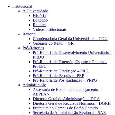
Conteúdo principal
Menu principal
Rodapé
Institucional
A Universidade
História
Logotipo
Reitores
Vídeos institucionais
Reitoria
Coordenadoria Geral da Universidade – CGU
Gabinete do Reitor – GR
Pró-Reitorias
Pró-Reitoria de Desenvolvimento Universitário –
PRDU
Pró-Reitoria de Extensão, Esporte e Cultura –
ProEEC
Pró-Reitoria de Graduação – PRG
Pró-Reitoria de Pesquisa – PRP
Pró-Reitoria de Pós-graduação – PRPG
Administração
Assessoria de Economia e Planejamento –
AEPLAN
Diretoria Geral de Administração – DGA
Diretoria Geral de Recursos Humanos – DGRH
Prefeitura do Campus de Barão Geraldo
Secretaria de Administração Regional – SAR