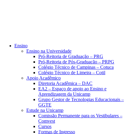
Ensino
Ensino na Universidade
Pró-Reitoria de Graduação – PRG
Pró-Reitoria de Pós-Graduação – PRPG
Colégio Técnico de Campinas – Cotuca
Colégio Técnico de Limeira – Cotil
Apoio Acadêmico
Diretoria Acadêmica – DAC
EA2 – Espaço de apoio ao Ensino e
Aprendizagem da Unicamp
Grupo Gestor de Tecnologias Educacionais –
GGTE
Estude na Unicamp
Comissão Permanente para os Vestibulares –
Comvest
Cursos
Formas de Ingresso