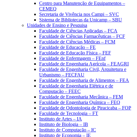
Centro para Manutenção de Equipamentos –
CEMEQ
Secretaria de Vivência nos Campi – SVC
Sistema de Bibliotecas da Unicamp – SBU
Unidades de Ensino e Pesquisa
Faculdade de Ciências Aplicadas – FCA
Faculdade de Ciências Farmacêuticas – FCF
Faculdade de Ciências Médicas – FCM
Faculdade de Educação – FE
Faculdade de Educação Física – FEF
Faculdade de Enfermagem – FEnf
Faculdade de Engenharia Agrícola – FEAGRI
Faculdade de Engenharia Civil, Arquitetura e
Urbanismo – FECFAU
Faculdade de Engenharia de Alimentos – FEA
Faculdade de Engenharia Elétrica e de
Computação – FEEC
Faculdade de Engenharia Mecânica – FEM
Faculdade de Engenharia Química – FEQ
Faculdade de Odontologia de Piracicaba – FOP
Faculdade de Tecnologia – FT
Instituto de Artes – IA
Instituto de Biologia – IB
Instituto de Computação – IC
Instituto de Economia – IE