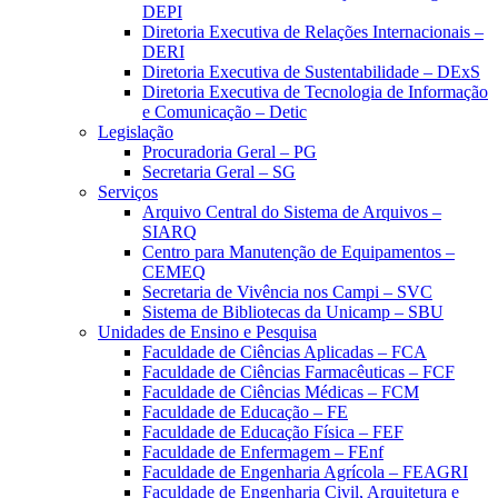
DEPI
Diretoria Executiva de Relações Internacionais –
DERI
Diretoria Executiva de Sustentabilidade – DExS
Diretoria Executiva de Tecnologia de Informação
e Comunicação – Detic
Legislação
Procuradoria Geral – PG
Secretaria Geral – SG
Serviços
Arquivo Central do Sistema de Arquivos –
SIARQ
Centro para Manutenção de Equipamentos –
CEMEQ
Secretaria de Vivência nos Campi – SVC
Sistema de Bibliotecas da Unicamp – SBU
Unidades de Ensino e Pesquisa
Faculdade de Ciências Aplicadas – FCA
Faculdade de Ciências Farmacêuticas – FCF
Faculdade de Ciências Médicas – FCM
Faculdade de Educação – FE
Faculdade de Educação Física – FEF
Faculdade de Enfermagem – FEnf
Faculdade de Engenharia Agrícola – FEAGRI
Faculdade de Engenharia Civil, Arquitetura e