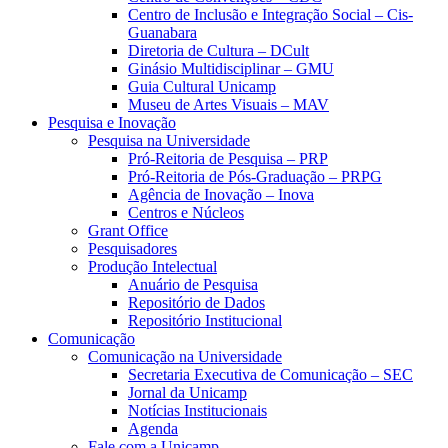
Centro de Inclusão e Integração Social – Cis-
Guanabara
Diretoria de Cultura – DCult
Ginásio Multidisciplinar – GMU
Guia Cultural Unicamp
Museu de Artes Visuais – MAV
Pesquisa e Inovação
Pesquisa na Universidade
Pró-Reitoria de Pesquisa – PRP
Pró-Reitoria de Pós-Graduação – PRPG
Agência de Inovação – Inova
Centros e Núcleos
Grant Office
Pesquisadores
Produção Intelectual
Anuário de Pesquisa
Repositório de Dados
Repositório Institucional
Comunicação
Comunicação na Universidade
Secretaria Executiva de Comunicação – SEC
Jornal da Unicamp
Notícias Institucionais
Agenda
Fale com a Unicamp