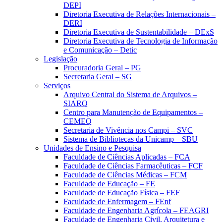
DEPI
Diretoria Executiva de Relações Internacionais –
DERI
Diretoria Executiva de Sustentabilidade – DExS
Diretoria Executiva de Tecnologia de Informação
e Comunicação – Detic
Legislação
Procuradoria Geral – PG
Secretaria Geral – SG
Serviços
Arquivo Central do Sistema de Arquivos –
SIARQ
Centro para Manutenção de Equipamentos –
CEMEQ
Secretaria de Vivência nos Campi – SVC
Sistema de Bibliotecas da Unicamp – SBU
Unidades de Ensino e Pesquisa
Faculdade de Ciências Aplicadas – FCA
Faculdade de Ciências Farmacêuticas – FCF
Faculdade de Ciências Médicas – FCM
Faculdade de Educação – FE
Faculdade de Educação Física – FEF
Faculdade de Enfermagem – FEnf
Faculdade de Engenharia Agrícola – FEAGRI
Faculdade de Engenharia Civil, Arquitetura e