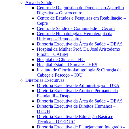
Área da Saúde
Centro de Diagnóstico de Doenças do Aparelho
Digestivo – Gastrocentro
Centro de Estudos e Pesquisas em Reabilitação –
Cepre
Centro de Saúde da Comunidade – Cecom
Centro de Hematologia e Hemoterapia da
Unicamp – Hemocentro
Diretoria Executiva da Área da Saúde – DEAS
Hospital da Mulher Prof. Dr. José Aristodemo
Pinotti – CAISM
Hospital de Clínicas – HC
Hospital Estadual Sumaré – HES
Instituto de Otorrinolaringologia & Cirurgia de
Cabeça e Pescoço – IOU
Diretorias Executivas
Diretoria Executiva de Administração – DEA
Diretoria Executiva de Apoio e Permanência
Estudantil – Deape
Diretoria Executiva da Área da Saúde – DEAS
Diretoria Executiva de Direitos Humanos –
DEDH
Diretoria Executiva de Educação Básica e
Técnica – DEEDUC
Diretoria Executiva de Planejamento Integrado –