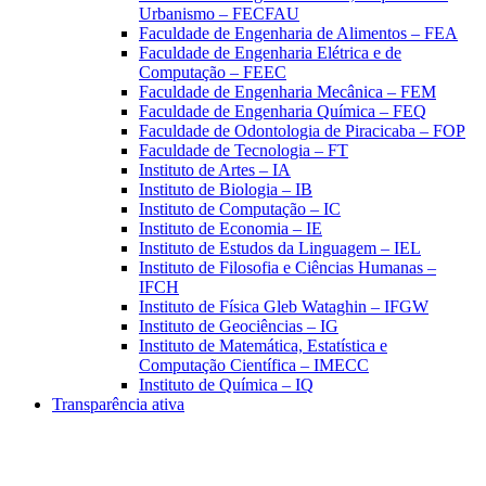
Urbanismo – FECFAU
Faculdade de Engenharia de Alimentos – FEA
Faculdade de Engenharia Elétrica e de
Computação – FEEC
Faculdade de Engenharia Mecânica – FEM
Faculdade de Engenharia Química – FEQ
Faculdade de Odontologia de Piracicaba – FOP
Faculdade de Tecnologia – FT
Instituto de Artes – IA
Instituto de Biologia – IB
Instituto de Computação – IC
Instituto de Economia – IE
Instituto de Estudos da Linguagem – IEL
Instituto de Filosofia e Ciências Humanas –
IFCH
Instituto de Física Gleb Wataghin – IFGW
Instituto de Geociências – IG
Instituto de Matemática, Estatística e
Computação Científica – IMECC
Instituto de Química – IQ
Transparência ativa
Aumentar fonte