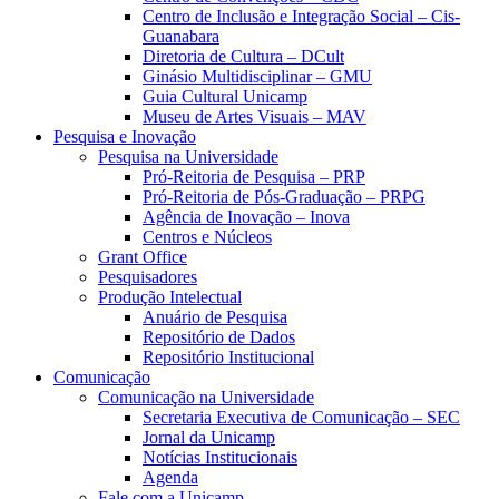
Centro de Inclusão e Integração Social – Cis-
Guanabara
Diretoria de Cultura – DCult
Ginásio Multidisciplinar – GMU
Guia Cultural Unicamp
Museu de Artes Visuais – MAV
Pesquisa e Inovação
Pesquisa na Universidade
Pró-Reitoria de Pesquisa – PRP
Pró-Reitoria de Pós-Graduação – PRPG
Agência de Inovação – Inova
Centros e Núcleos
Grant Office
Pesquisadores
Produção Intelectual
Anuário de Pesquisa
Repositório de Dados
Repositório Institucional
Comunicação
Comunicação na Universidade
Secretaria Executiva de Comunicação – SEC
Jornal da Unicamp
Notícias Institucionais
Agenda
Fale com a Unicamp