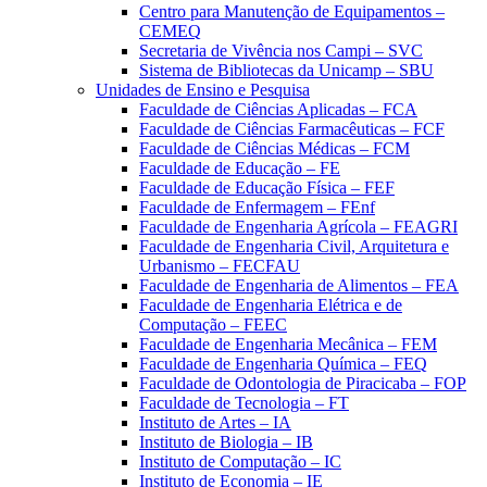
Centro para Manutenção de Equipamentos –
CEMEQ
Secretaria de Vivência nos Campi – SVC
Sistema de Bibliotecas da Unicamp – SBU
Unidades de Ensino e Pesquisa
Faculdade de Ciências Aplicadas – FCA
Faculdade de Ciências Farmacêuticas – FCF
Faculdade de Ciências Médicas – FCM
Faculdade de Educação – FE
Faculdade de Educação Física – FEF
Faculdade de Enfermagem – FEnf
Faculdade de Engenharia Agrícola – FEAGRI
Faculdade de Engenharia Civil, Arquitetura e
Urbanismo – FECFAU
Faculdade de Engenharia de Alimentos – FEA
Faculdade de Engenharia Elétrica e de
Computação – FEEC
Faculdade de Engenharia Mecânica – FEM
Faculdade de Engenharia Química – FEQ
Faculdade de Odontologia de Piracicaba – FOP
Faculdade de Tecnologia – FT
Instituto de Artes – IA
Instituto de Biologia – IB
Instituto de Computação – IC
Instituto de Economia – IE