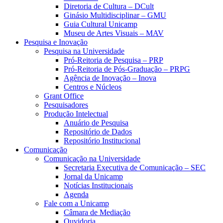
Diretoria de Cultura – DCult
Ginásio Multidisciplinar – GMU
Guia Cultural Unicamp
Museu de Artes Visuais – MAV
Pesquisa e Inovação
Pesquisa na Universidade
Pró-Reitoria de Pesquisa – PRP
Pró-Reitoria de Pós-Graduação – PRPG
Agência de Inovação – Inova
Centros e Núcleos
Grant Office
Pesquisadores
Produção Intelectual
Anuário de Pesquisa
Repositório de Dados
Repositório Institucional
Comunicação
Comunicação na Universidade
Secretaria Executiva de Comunicação – SEC
Jornal da Unicamp
Notícias Institucionais
Agenda
Fale com a Unicamp
Câmara de Mediação
Ouvidoria