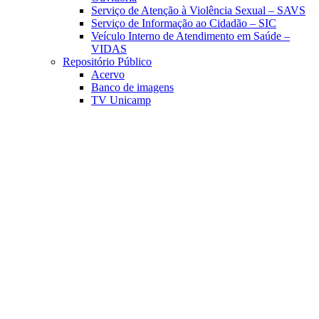
Serviço de Atenção à Violência Sexual – SAVS
Serviço de Informação ao Cidadão – SIC
Veículo Interno de Atendimento em Saúde –
VIDAS
Repositório Público
Acervo
Banco de imagens
TV Unicamp
Link para o Facebook
Link para o Linkedin