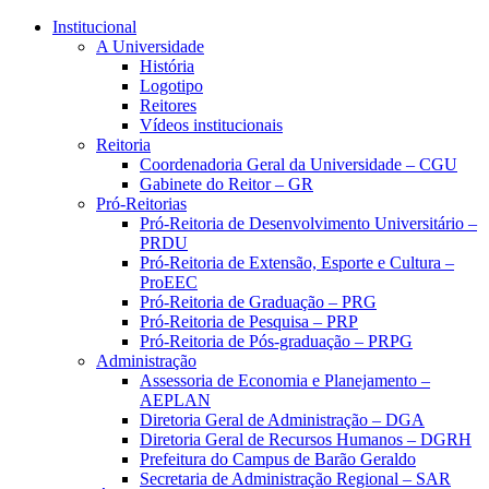
Conteúdo principal
Menu principal
Rodapé
Institucional
A Universidade
História
Logotipo
Reitores
Vídeos institucionais
Reitoria
Coordenadoria Geral da Universidade – CGU
Gabinete do Reitor – GR
Pró-Reitorias
Pró-Reitoria de Desenvolvimento Universitário –
PRDU
Pró-Reitoria de Extensão, Esporte e Cultura –
ProEEC
Pró-Reitoria de Graduação – PRG
Pró-Reitoria de Pesquisa – PRP
Pró-Reitoria de Pós-graduação – PRPG
Administração
Assessoria de Economia e Planejamento –
AEPLAN
Diretoria Geral de Administração – DGA
Diretoria Geral de Recursos Humanos – DGRH
Prefeitura do Campus de Barão Geraldo
Secretaria de Administração Regional – SAR