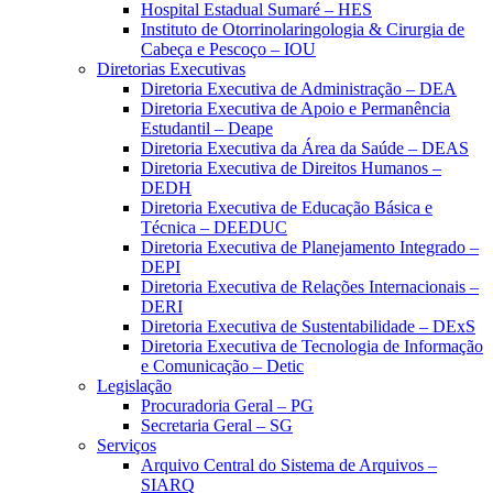
Hospital Estadual Sumaré – HES
Instituto de Otorrinolaringologia & Cirurgia de
Cabeça e Pescoço – IOU
Diretorias Executivas
Diretoria Executiva de Administração – DEA
Diretoria Executiva de Apoio e Permanência
Estudantil – Deape
Diretoria Executiva da Área da Saúde – DEAS
Diretoria Executiva de Direitos Humanos –
DEDH
Diretoria Executiva de Educação Básica e
Técnica – DEEDUC
Diretoria Executiva de Planejamento Integrado –
DEPI
Diretoria Executiva de Relações Internacionais –
DERI
Diretoria Executiva de Sustentabilidade – DExS
Diretoria Executiva de Tecnologia de Informação
e Comunicação – Detic
Legislação
Procuradoria Geral – PG
Secretaria Geral – SG
Serviços
Arquivo Central do Sistema de Arquivos –
SIARQ