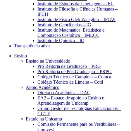
Instituto de Estudos da Linguagem – IEL
Instituto de Filosofia e Ciências Humanas –
IFCH
Instituto de Física Gleb Wataghin – IFGW
Instituto de Geociências – IG
Instituto de Matemática, Estatística e
Computação Científica – IMECC
Instituto de Química – IQ
Transparência ativa
Ensino
Ensino na Universidade
Pró-Reitoria de Graduação – PRG
Pró-Reitoria de Pós-Graduação – PRPG
Colégio Técnico de Campinas – Cotuca
Colégio Técnico de Limeira – Cotil
Apoio Acadêmico
Diretoria Acadêmica – DAC
EA2 – Espaço de apoio ao Ensino e
Aprendizagem da Unicamp
Grupo Gestor de Tecnologias Educacionais –
GGTE
Estude na Unicamp
Comissão Permanente para os Vestibulares –
Comvest