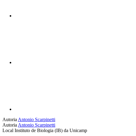
Compartilhar n
Compartilhar p
Autoria
Antonio Scarpinetti
Autoria
Antonio Scarpinetti
Local
Instituto de Biologia (IB) da Unicamp