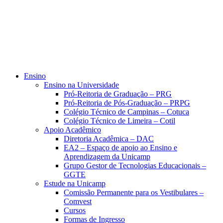
Ensino
Ensino na Universidade
Pró-Reitoria de Graduação – PRG
Pró-Reitoria de Pós-Graduação – PRPG
Colégio Técnico de Campinas – Cotuca
Colégio Técnico de Limeira – Cotil
Apoio Acadêmico
Diretoria Acadêmica – DAC
EA2 – Espaço de apoio ao Ensino e
Aprendizagem da Unicamp
Grupo Gestor de Tecnologias Educacionais –
GGTE
Estude na Unicamp
Comissão Permanente para os Vestibulares –
Comvest
Cursos
Formas de Ingresso