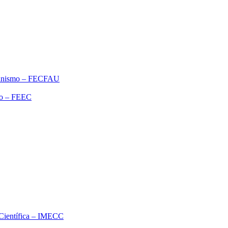
rbanismo – FECFAU
ão – FEEC
o Científica – IMECC