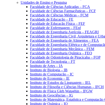
Unidades de Ensino e Pesquisa
Faculdade de Ciências Aplicadas – FCA
Faculdade de Ciências Farmacêuticas – FCF
Faculdade de Ciências Médicas – FCM
Faculdade de Educação – FE
Faculdade de Educação Física – FEF
Faculdade de Enfermagem – FEnf
Faculdade de Engenharia Agrícola – FEAGRI
Faculdade de Engenharia Civil, Arquitetura e U
Faculdade de Engenharia de Alimentos – FEA
Faculdade de Engenharia Elétrica e de Computaç
Faculdade de Engenharia Mecânica – FEM
Faculdade de Engenharia Química – FEQ
Faculdade de Odontologia de Piracicaba – FOP
Faculdade de Tecnologia – FT
Instituto de Artes – IA
Instituto de Biologia – IB
Instituto de Computação – IC
Instituto de Economia – IE
Instituto de Estudos da Linguagem – IEL
Instituto de Filosofia e Ciências Humanas – IFCH
Instituto de Física Gleb Wataghin – IFGW
Instituto de Geociências – IG
Instituto de Matemática, Estatística e Computaçã
Instituto de Química – IQ