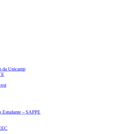
m da Unicamp
TE
vest
 ao Estudante – SAPPE
oEEC