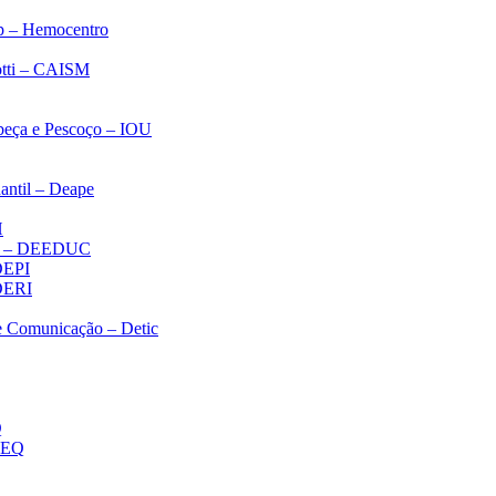
p – Hemocentro
notti – CAISM
abeça e Pescoço – IOU
antil – Deape
H
ica – DEEDUC
 DEPI
 DERI
 e Comunicação – Detic
Q
MEQ