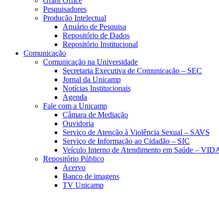
Grant Office
Pesquisadores
Produção Intelectual
Anuário de Pesquisa
Repositório de Dados
Repositório Institucional
Comunicação
Comunicação na Universidade
Secretaria Executiva de Comunicação – SEC
Jornal da Unicamp
Notícias Institucionais
Agenda
Fale com a Unicamp
Câmara de Mediação
Ouvidoria
Serviço de Atenção à Violência Sexual – SAVS
Serviço de Informação ao Cidadão – SIC
Veículo Interno de Atendimento em Saúde – VID
Repositório Público
Acervo
Banco de imagens
TV Unicamp
Link para o Faceboo