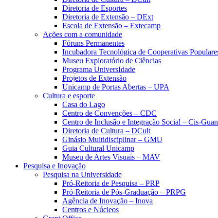
Diretoria de Esportes
Diretoria de Extensão – DExt
Escola de Extensão – Extecamp
Ações com a comunidade
Fóruns Permanentes
Incubadora Tecnológica de Cooperativas Popular
Museu Exploratório de Ciências
Programa UniversIdade
Projetos de Extensão
Unicamp de Portas Abertas – UPA
Cultura e esporte
Casa do Lago
Centro de Convenções – CDC
Centro de Inclusão e Integração Social – Cis-Gua
Diretoria de Cultura – DCult
Ginásio Multidisciplinar – GMU
Guia Cultural Unicamp
Museu de Artes Visuais – MAV
Pesquisa e Inovação
Pesquisa na Universidade
Pró-Reitoria de Pesquisa – PRP
Pró-Reitoria de Pós-Graduação – PRPG
Agência de Inovação – Inova
Centros e Núcleos