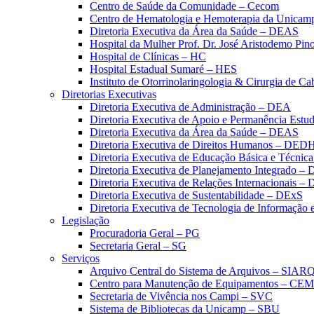
Centro de Saúde da Comunidade – Cecom
Centro de Hematologia e Hemoterapia da Unicam
Diretoria Executiva da Área da Saúde – DEAS
Hospital da Mulher Prof. Dr. José Aristodemo Pi
Hospital de Clínicas – HC
Hospital Estadual Sumaré – HES
Instituto de Otorrinolaringologia & Cirurgia de C
Diretorias Executivas
Diretoria Executiva de Administração – DEA
Diretoria Executiva de Apoio e Permanência Estud
Diretoria Executiva da Área da Saúde – DEAS
Diretoria Executiva de Direitos Humanos – DED
Diretoria Executiva de Educação Básica e Técn
Diretoria Executiva de Planejamento Integrado –
Diretoria Executiva de Relações Internacionais –
Diretoria Executiva de Sustentabilidade – DExS
Diretoria Executiva de Tecnologia de Informação
Legislação
Procuradoria Geral – PG
Secretaria Geral – SG
Serviços
Arquivo Central do Sistema de Arquivos – SIAR
Centro para Manutenção de Equipamentos – CE
Secretaria de Vivência nos Campi – SVC
Sistema de Bibliotecas da Unicamp – SBU