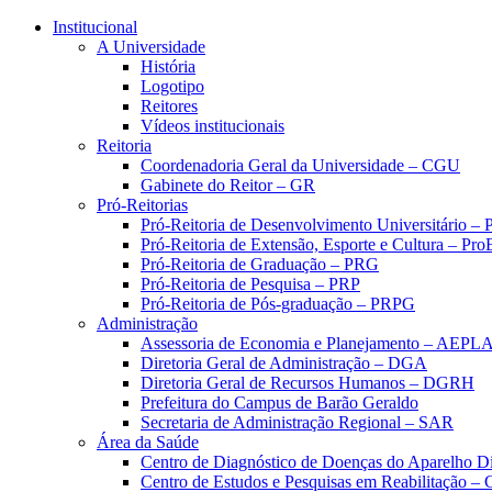
Conteúdo principal
Menu principal
Rodapé
Institucional
A Universidade
História
Logotipo
Reitores
Vídeos institucionais
Reitoria
Coordenadoria Geral da Universidade – CGU
Gabinete do Reitor – GR
Pró-Reitorias
Pró-Reitoria de Desenvolvimento Universitário 
Pró-Reitoria de Extensão, Esporte e Cultura – Pr
Pró-Reitoria de Graduação – PRG
Pró-Reitoria de Pesquisa – PRP
Pró-Reitoria de Pós-graduação – PRPG
Administração
Assessoria de Economia e Planejamento – AEPL
Diretoria Geral de Administração – DGA
Diretoria Geral de Recursos Humanos – DGRH
Prefeitura do Campus de Barão Geraldo
Secretaria de Administração Regional – SAR
Área da Saúde
Centro de Diagnóstico de Doenças do Aparelho Di
Centro de Estudos e Pesquisas em Reabilitação – 