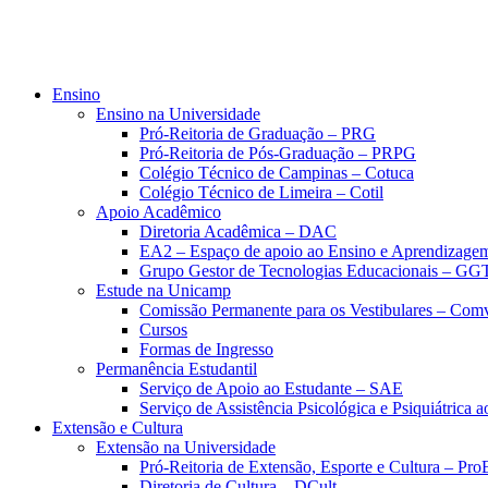
Ensino
Ensino na Universidade
Pró-Reitoria de Graduação – PRG
Pró-Reitoria de Pós-Graduação – PRPG
Colégio Técnico de Campinas – Cotuca
Colégio Técnico de Limeira – Cotil
Apoio Acadêmico
Diretoria Acadêmica – DAC
EA2 – Espaço de apoio ao Ensino e Aprendizage
Grupo Gestor de Tecnologias Educacionais – GG
Estude na Unicamp
Comissão Permanente para os Vestibulares – Com
Cursos
Formas de Ingresso
Permanência Estudantil
Serviço de Apoio ao Estudante – SAE
Serviço de Assistência Psicológica e Psiquiátrica
Extensão e Cultura
Extensão na Universidade
Pró-Reitoria de Extensão, Esporte e Cultura – Pr
Diretoria de Cultura – DCult