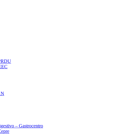
– PRDU
oEEC
AN
gestivo – Gastrocentro
Cepre