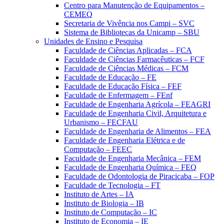
Centro para Manutenção de Equipamentos –
CEMEQ
Secretaria de Vivência nos Campi – SVC
Sistema de Bibliotecas da Unicamp – SBU
Unidades de Ensino e Pesquisa
Faculdade de Ciências Aplicadas – FCA
Faculdade de Ciências Farmacêuticas – FCF
Faculdade de Ciências Médicas – FCM
Faculdade de Educação – FE
Faculdade de Educação Física – FEF
Faculdade de Enfermagem – FEnf
Faculdade de Engenharia Agrícola – FEAGRI
Faculdade de Engenharia Civil, Arquitetura e
Urbanismo – FECFAU
Faculdade de Engenharia de Alimentos – FEA
Faculdade de Engenharia Elétrica e de
Computação – FEEC
Faculdade de Engenharia Mecânica – FEM
Faculdade de Engenharia Química – FEQ
Faculdade de Odontologia de Piracicaba – FOP
Faculdade de Tecnologia – FT
Instituto de Artes – IA
Instituto de Biologia – IB
Instituto de Computação – IC
Instituto de Economia – IE