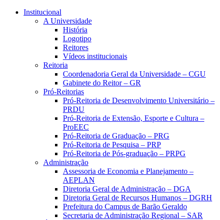
Conteúdo principal
Menu principal
Rodapé
Institucional
A Universidade
História
Logotipo
Reitores
Vídeos institucionais
Reitoria
Coordenadoria Geral da Universidade – CGU
Gabinete do Reitor – GR
Pró-Reitorias
Pró-Reitoria de Desenvolvimento Universitário –
PRDU
Pró-Reitoria de Extensão, Esporte e Cultura –
ProEEC
Pró-Reitoria de Graduação – PRG
Pró-Reitoria de Pesquisa – PRP
Pró-Reitoria de Pós-graduação – PRPG
Administração
Assessoria de Economia e Planejamento –
AEPLAN
Diretoria Geral de Administração – DGA
Diretoria Geral de Recursos Humanos – DGRH
Prefeitura do Campus de Barão Geraldo
Secretaria de Administração Regional – SAR