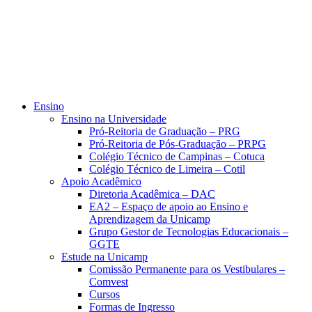
Ensino
Ensino na Universidade
Pró-Reitoria de Graduação – PRG
Pró-Reitoria de Pós-Graduação – PRPG
Colégio Técnico de Campinas – Cotuca
Colégio Técnico de Limeira – Cotil
Apoio Acadêmico
Diretoria Acadêmica – DAC
EA2 – Espaço de apoio ao Ensino e
Aprendizagem da Unicamp
Grupo Gestor de Tecnologias Educacionais –
GGTE
Estude na Unicamp
Comissão Permanente para os Vestibulares –
Comvest
Cursos
Formas de Ingresso