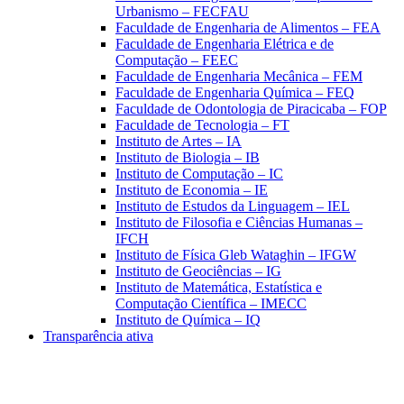
Urbanismo – FECFAU
Faculdade de Engenharia de Alimentos – FEA
Faculdade de Engenharia Elétrica e de
Computação – FEEC
Faculdade de Engenharia Mecânica – FEM
Faculdade de Engenharia Química – FEQ
Faculdade de Odontologia de Piracicaba – FOP
Faculdade de Tecnologia – FT
Instituto de Artes – IA
Instituto de Biologia – IB
Instituto de Computação – IC
Instituto de Economia – IE
Instituto de Estudos da Linguagem – IEL
Instituto de Filosofia e Ciências Humanas –
IFCH
Instituto de Física Gleb Wataghin – IFGW
Instituto de Geociências – IG
Instituto de Matemática, Estatística e
Computação Científica – IMECC
Instituto de Química – IQ
Transparência ativa
Aumentar fonte