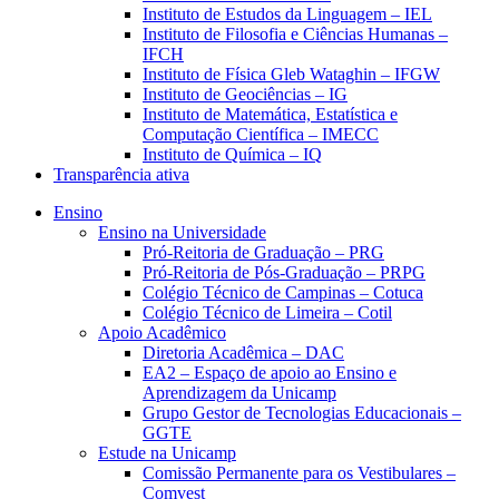
Instituto de Estudos da Linguagem – IEL
Instituto de Filosofia e Ciências Humanas –
IFCH
Instituto de Física Gleb Wataghin – IFGW
Instituto de Geociências – IG
Instituto de Matemática, Estatística e
Computação Científica – IMECC
Instituto de Química – IQ
Transparência ativa
Ensino
Ensino na Universidade
Pró-Reitoria de Graduação – PRG
Pró-Reitoria de Pós-Graduação – PRPG
Colégio Técnico de Campinas – Cotuca
Colégio Técnico de Limeira – Cotil
Apoio Acadêmico
Diretoria Acadêmica – DAC
EA2 – Espaço de apoio ao Ensino e
Aprendizagem da Unicamp
Grupo Gestor de Tecnologias Educacionais –
GGTE
Estude na Unicamp
Comissão Permanente para os Vestibulares –
Comvest