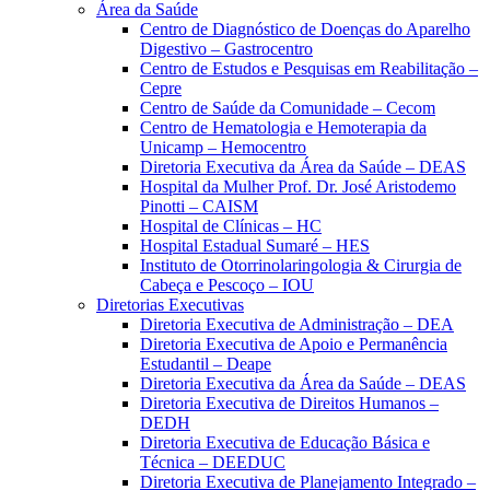
Área da Saúde
Centro de Diagnóstico de Doenças do Aparelho
Digestivo – Gastrocentro
Centro de Estudos e Pesquisas em Reabilitação –
Cepre
Centro de Saúde da Comunidade – Cecom
Centro de Hematologia e Hemoterapia da
Unicamp – Hemocentro
Diretoria Executiva da Área da Saúde – DEAS
Hospital da Mulher Prof. Dr. José Aristodemo
Pinotti – CAISM
Hospital de Clínicas – HC
Hospital Estadual Sumaré – HES
Instituto de Otorrinolaringologia & Cirurgia de
Cabeça e Pescoço – IOU
Diretorias Executivas
Diretoria Executiva de Administração – DEA
Diretoria Executiva de Apoio e Permanência
Estudantil – Deape
Diretoria Executiva da Área da Saúde – DEAS
Diretoria Executiva de Direitos Humanos –
DEDH
Diretoria Executiva de Educação Básica e
Técnica – DEEDUC
Diretoria Executiva de Planejamento Integrado –