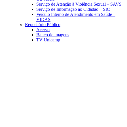
Serviço de Atenção à Violência Sexual – SAVS
Serviço de Informação ao Cidadão – SIC
Veículo Interno de Atendimento em Saúde –
VIDAS
Repositório Público
Acervo
Banco de imagens
TV Unicamp
Link para o Facebook
Link para o Linkedin