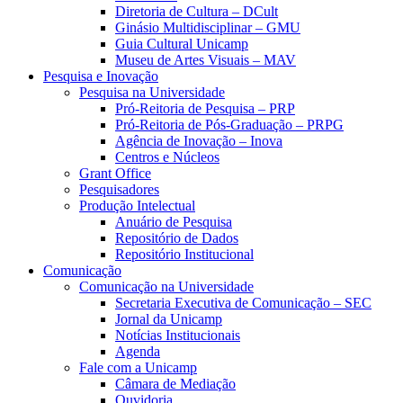
Diretoria de Cultura – DCult
Ginásio Multidisciplinar – GMU
Guia Cultural Unicamp
Museu de Artes Visuais – MAV
Pesquisa e Inovação
Pesquisa na Universidade
Pró-Reitoria de Pesquisa – PRP
Pró-Reitoria de Pós-Graduação – PRPG
Agência de Inovação – Inova
Centros e Núcleos
Grant Office
Pesquisadores
Produção Intelectual
Anuário de Pesquisa
Repositório de Dados
Repositório Institucional
Comunicação
Comunicação na Universidade
Secretaria Executiva de Comunicação – SEC
Jornal da Unicamp
Notícias Institucionais
Agenda
Fale com a Unicamp
Câmara de Mediação
Ouvidoria