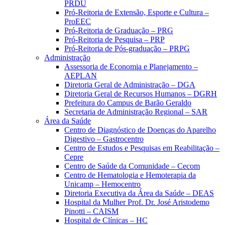
PRDU
Pró-Reitoria de Extensão, Esporte e Cultura –
ProEEC
Pró-Reitoria de Graduação – PRG
Pró-Reitoria de Pesquisa – PRP
Pró-Reitoria de Pós-graduação – PRPG
Administração
Assessoria de Economia e Planejamento –
AEPLAN
Diretoria Geral de Administração – DGA
Diretoria Geral de Recursos Humanos – DGRH
Prefeitura do Campus de Barão Geraldo
Secretaria de Administração Regional – SAR
Área da Saúde
Centro de Diagnóstico de Doenças do Aparelho
Digestivo – Gastrocentro
Centro de Estudos e Pesquisas em Reabilitação –
Cepre
Centro de Saúde da Comunidade – Cecom
Centro de Hematologia e Hemoterapia da
Unicamp – Hemocentro
Diretoria Executiva da Área da Saúde – DEAS
Hospital da Mulher Prof. Dr. José Aristodemo
Pinotti – CAISM
Hospital de Clínicas – HC