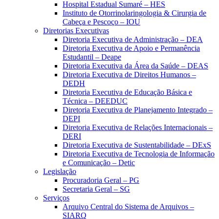
Hospital Estadual Sumaré – HES
Instituto de Otorrinolaringologia & Cirurgia de
Cabeça e Pescoço – IOU
Diretorias Executivas
Diretoria Executiva de Administração – DEA
Diretoria Executiva de Apoio e Permanência
Estudantil – Deape
Diretoria Executiva da Área da Saúde – DEAS
Diretoria Executiva de Direitos Humanos –
DEDH
Diretoria Executiva de Educação Básica e
Técnica – DEEDUC
Diretoria Executiva de Planejamento Integrado –
DEPI
Diretoria Executiva de Relações Internacionais –
DERI
Diretoria Executiva de Sustentabilidade – DExS
Diretoria Executiva de Tecnologia de Informação
e Comunicação – Detic
Legislação
Procuradoria Geral – PG
Secretaria Geral – SG
Serviços
Arquivo Central do Sistema de Arquivos –
SIARQ