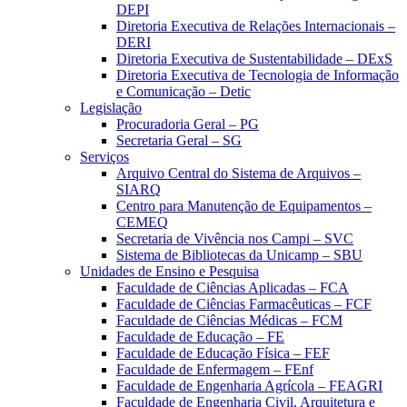
DEPI
Diretoria Executiva de Relações Internacionais –
DERI
Diretoria Executiva de Sustentabilidade – DExS
Diretoria Executiva de Tecnologia de Informação
e Comunicação – Detic
Legislação
Procuradoria Geral – PG
Secretaria Geral – SG
Serviços
Arquivo Central do Sistema de Arquivos –
SIARQ
Centro para Manutenção de Equipamentos –
CEMEQ
Secretaria de Vivência nos Campi – SVC
Sistema de Bibliotecas da Unicamp – SBU
Unidades de Ensino e Pesquisa
Faculdade de Ciências Aplicadas – FCA
Faculdade de Ciências Farmacêuticas – FCF
Faculdade de Ciências Médicas – FCM
Faculdade de Educação – FE
Faculdade de Educação Física – FEF
Faculdade de Enfermagem – FEnf
Faculdade de Engenharia Agrícola – FEAGRI
Faculdade de Engenharia Civil, Arquitetura e