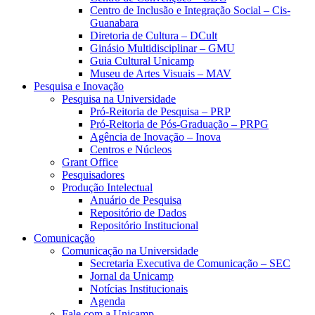
Centro de Inclusão e Integração Social – Cis-
Guanabara
Diretoria de Cultura – DCult
Ginásio Multidisciplinar – GMU
Guia Cultural Unicamp
Museu de Artes Visuais – MAV
Pesquisa e Inovação
Pesquisa na Universidade
Pró-Reitoria de Pesquisa – PRP
Pró-Reitoria de Pós-Graduação – PRPG
Agência de Inovação – Inova
Centros e Núcleos
Grant Office
Pesquisadores
Produção Intelectual
Anuário de Pesquisa
Repositório de Dados
Repositório Institucional
Comunicação
Comunicação na Universidade
Secretaria Executiva de Comunicação – SEC
Jornal da Unicamp
Notícias Institucionais
Agenda
Fale com a Unicamp